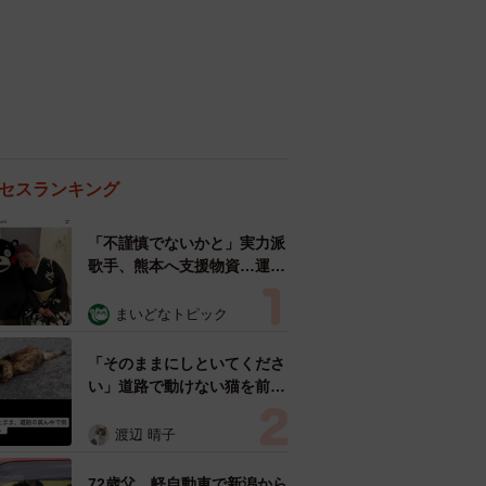
セスランキング
「不謹慎でないかと」実力派
歌手、熊本へ支援物資…運搬
トラックの車体デザインにた
めらい 「痛いほど伝わる」
まいどなトピック
「行動され立派」
「そのままにしといてくださ
い」道路で動けない猫を前に
返された一言… 懸命に生き
ようとした4日間 「命の重
渡辺 晴子
さはみんな同じ」保護団体代
表の訴え
72歳父、軽自動車で新潟から