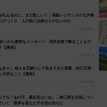
しませんよね。相手を切り捨てたように見えて、実は本
ないでしょうか。
を払えるのに、まだ欲しい？」高級レジデンスの七夕飾
にびっくり 人の欲には終わりがないのか
も、ある日突然理由も告げずにふと消えてしまった友人
2026.08.06
た先にこそ、本当に心地よい人間関係が待っているのか
り合いから唐突なメッセージ 用件次第で断ることもで
？【漫画】
2026.08.06
ィング
なきゃ」 他人を正解にして生きてきた母親 自己主張
た大切なこと【漫画】
2026.08.06
ws_release_20211224.pdf
リアル「あの子、最近見ないね」…御三家を目指してい
ていく 限界を迎えた子を目の当りに