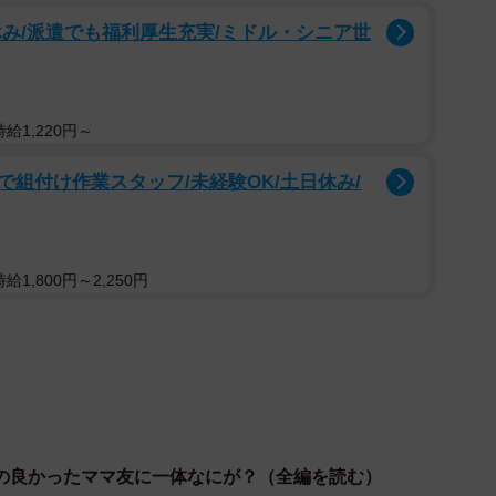
み/派遣でも福利厚生充実/ミドル・シニア世
なり、LINEもブロックされてしまって。理由も全くわ
た。『何かあったのかな？』『私、嫌われるようなこと
給1,220円～
いました」
組付け作業スタッフ/未経験OK/土日休み/
仲が良かったんです。だから急に遊べなくなってしまっ
悲しそうにしていて…。中学に入って新しい友達ができ
れたみたいですが、当時は見ていて胸が痛かったです
1,800円～2,250円
のは辛いですね。真相がわかったのはいつですか？
女のSNSを見つけてしまって。そこに綴られていたの
の良かったママ友に一体なにが？（全編を読む）
」