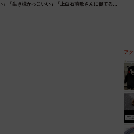
い」「生き様かっこいい」「上白石萌歌さんに似てる」
アク
2/6
投稿内容がエグすぎた…
ね。
くするとスッと心が軽くなったんです。確かに悲しい出
算的な人との縁は、むしろ切れてよかったのかもしれな
いるんです」
ます。しかし、肩書きや環境といった表面的な要素で人