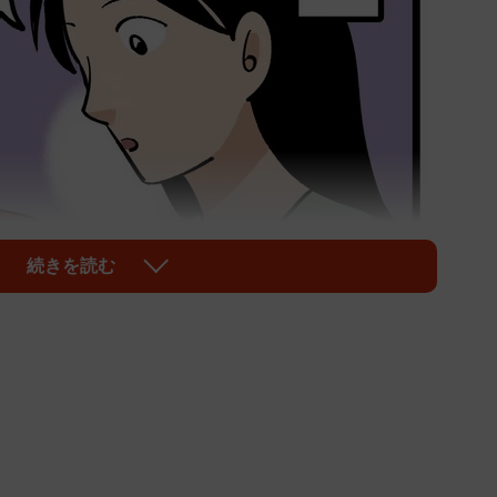
続きを読む
1/6
マ友を、ネットの海で偶然発見！！
行った人間関係に関する調査によると「人間関係をリセ
％に上ります。特に女性の30代、40代は高く、6割を超