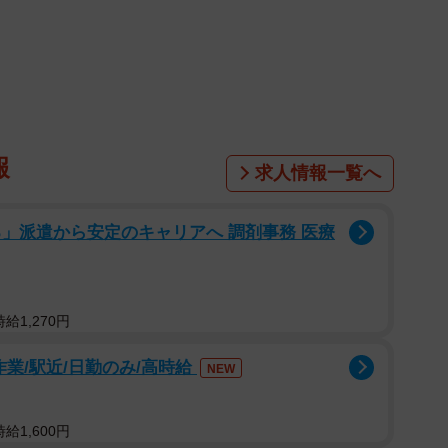
社会において、私たちはいつでも誰とでも気軽につなが
できてしまいます。今回は、そんな現代ならではの冷酷
ソードをご紹介しましょう。
、当時の戸惑いを思い出すように、ゆっくりと口を開き
報
求人情報一覧へ
」派遣から安定のキャリアへ 調剤事務 医療
彼女とは、子どもが小学校時代からの付き合いで、頻繁
で旅行に行ったりするほど親しいママ友だったんです」
がきっかけで関係が変わってしまったのでしょうか？
給1,270円
作業/駅近/日勤のみ/高時給
私立中学校へ、うちは公立へと、別々の進路を歩むこと
NEW
お互いに『これからも変わらず仲良くしていこうね』っ
も、その言葉を疑いもしませんでした」
給1,600円