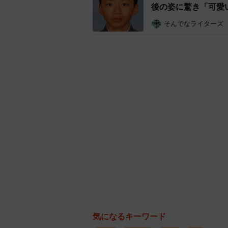
後の姿に驚き「可愛
の声も
そんでなライターズ
――それは…あまりにも一方的です
「でもね、不思議なことに、しばら
来事でしたけど、『あぁ、こんな打
い』って。今は本当に、そう思えて
気になるキーワード
価値観の変化は、誰にでも起こり得