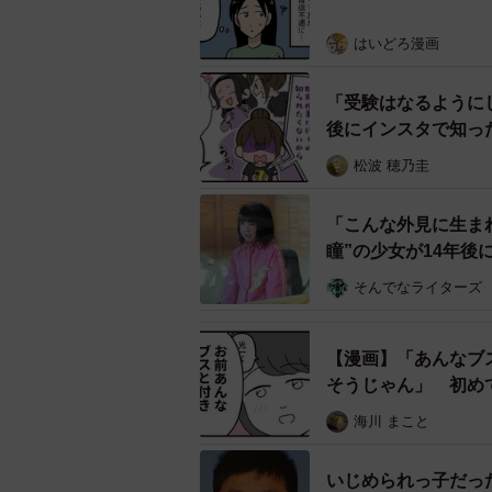
はいどろ漫画
――何と書かれていたのですか？
「受験はなるように
「『子どもの私立進学を機に、公立
後にインスタで知っ
員ブロックしちゃった。惰性のママ
撃
松波 穂乃圭
要な人間関係だけでいい』と書かれ
ましたね」
「こんな外見に生ま
瞳”の少女が14年後
そんでなライターズ
【漫画】「あんなブ
そうじゃん」 初め
海川 まこと
いじめられっ子だっ