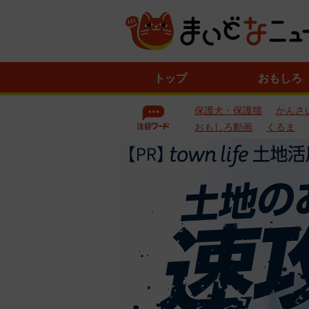
ニ
トップ
おもしろ
ュ
ー
保護犬・保護猫
かんさ
ス
一
おもしろ動画
くるま
覧