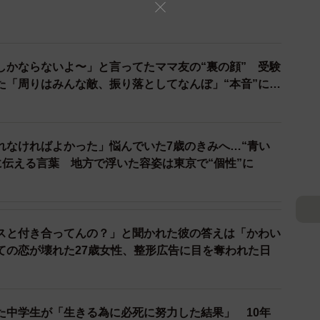
しかならないよ〜」と言ってたママ友の“裏の顔” 受験
小学校で知り合った人は今後の人生に必要ないから、全
た「周りはみんな敵、振り落としてなんぼ」“本音”に衝
友関係、やっと断捨離できた！これから先は、自分に必
ていて…。それを見た瞬間は、さすがにショックを受け
れなければよかった」悩んでいた7歳のきみへ…“青い
に伝える言葉 地方で浮いた容姿は東京で“個性”に
スと付き合ってんの？」と聞かれた彼の答えは「かわい
ての恋が壊れた27歳女性、整形広告に目を奪われた日
た中学生が「生きる為に必死に努力した結果」 10年