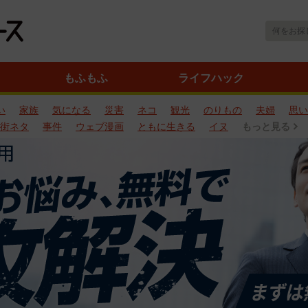
もふもふ
ライフハック
い
家族
気になる
災害
ネコ
観光
のりもの
夫婦
思い
街ネタ
事件
ウェブ漫画
ともに生きる
イヌ
もっと見る