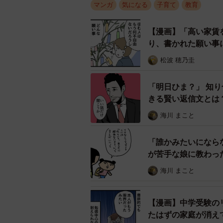
マンガ
気になる
子育て
教育
を選ぶような関係は、決して長続き
人が孤独への道を歩んでいるのでは
【漫画】「高い家賃
り、書かれた願い事
思い返してみると、あなたの周りに
松波 穂乃圭
はいないでしょうか。執着を手放し
もしれませんね。
「明日ひま？」 知
きる賢い返信文とは
◇ ◇
海川 まこと
【出典】株式会社クロス・マーケテ
「誰かみたいになら
が苦手な娘に教わっ
▽人間関係に関する調査（2021年）
海川 まこと
https://www.cross-m.co.jp/hubfs/ne
【漫画】中学受験の
◇ ◇
たはずの家庭が消え