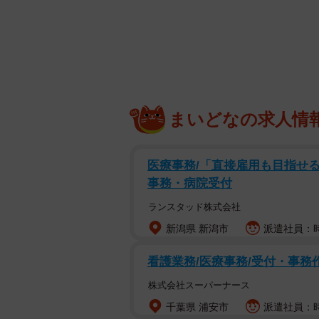
インターネットが広く普及した現代
れる一方で、気軽に「断つこと」も
な「縁切り」に直面した女性のエピ
ママ友が突然「消えた」
都内に住む主婦のAさん（40代）は
まいどなの求人情
ました。
医療事務/「直接雇用も目指せる
「本当に、ひどく困惑しました…。
事務・病院受付
にランチを楽しんだり、家族ぐるみ
ランスタッド株式会社
――それほど仲が良かったのに、何
新潟県 新潟市
派遣社員：時
看護業務/医療事務/受付・事務
「子どもの進学です。あちらの家は
になったんですね。でも、その時は
株式会社スーパーナース
て笑顔で言い合っていたんです。私
千葉県 浦安市
派遣社員：時