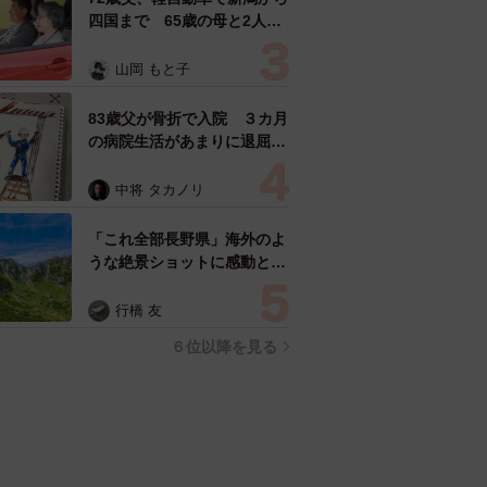
四国まで 65歳の母と2人で
3泊4日の旅 パーキングの休
憩まで分刻み… 「大学生で
山岡 もと子
も組まねえよ！」
83歳父が骨折で入院 ３カ月
の病院生活があまりに退屈で
「画用紙と色鉛筆持ってこ
い！」→スケッチブックを見
中将 タカノリ
た家族が仰天「これ、売れま
すよ…」
「これ全部長野県」海外のよ
うな絶景ショットに感動と反
響「離れてからいいところだ
ったんだって気づいた」
行橋 友
６位以降を見る