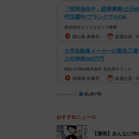
「採用強化中」医療事務/土日休
――急に態度を変えられたと？
代活躍中/ブランクでもOK
「ええ。ある日突然、電話にも出なく
株式会社ホットスタッフ倉敷
からないから、ひどく落ち込みまし
岡山県 倉敷市
派遣社員：時
をしたかな』って、ずっと心配して
大手自動車メーカーの製造工場で
入社特典100万円
親同士だけじゃなく、子ども同士も
て、うちの子も『どうして？』って
Man to Man株式会社 北九州オフィス
たので少しずつ気持ちは切り替えら
福岡県 宗像市
派遣社員：時給
ね」
Sponsored by
驚きの理由とは？
――理由もわからず関係を絶たれる
おすすめニュース
「半年ほど経った頃です。偶然、彼
【漫画】あんなに仲
は、あまりにも衝撃的な言葉でした