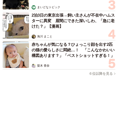
森岡 浩
ハイヒール・リンゴ
大江 篤
姓氏研究家
漫才師
園田学園女子大学学長
もっと見る
夫はマイファスHiro、義父母も義兄も超有名歌
手の28歳モデル兼俳優が第1子出産を報告「母
子ともに健康…日々、大切に過ごしたい」
まいどなトピック
2026.08.08
両親は「東京キッド」の看板役者 ライダー演
じた42歳元俳優が再婚妻との「ウエディングフ
ォト」計画を明言 「センスあるカメラマン求
む」
まいどなトピック
2026.08.08
「テレビより私を見て？」パパの目の前に陣取
る犬に1.4万いいね あまりにも健気な熱烈ア