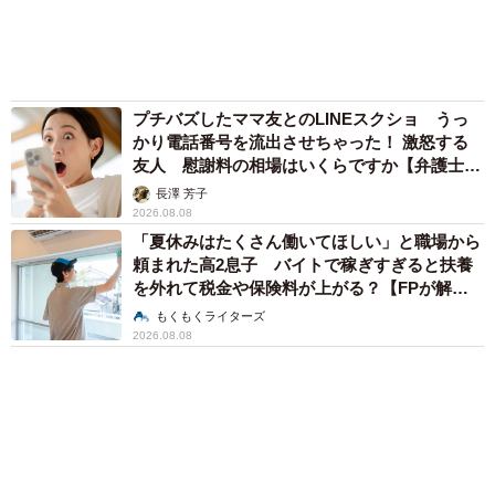
「化けましたね～」10歳で綾瀬はるかの娘役→
雰囲気ガラリの18歳に成長 「メイクで雰囲気
が」「宝塚に入れそう」
まいどなメディア
72歳父、軽自動車で新潟から四国まで 65歳の
母と2人で3泊4日の旅 パーキングの休憩まで
分刻み… 「大学生でも組まねえよ！」
山岡 もと子
「不謹慎でないかと」実力派歌手、熊本へ支援
物資…運搬トラックの車体デザインにためら
い 「痛いほど伝わる」「行動され立派」
まいどなトピック
2泊3日の東京出張→飼い主さんが不在中ハムス
ターに異変 眉間にできた深いしわ、「急に老
けた？」【漫画】
海川 まこと