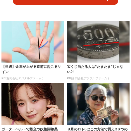
【当選】金運が上がる直前に起こるサ
宝くじ当たる人は“たまたま”じゃな
イン
い?!
PR(合同会社デジタルファーム )
PR(合同会社デジタルファーム )
ガーターベルトで際立つ妖艶脚線美
８月のロト6はこの方法で買え!!６つの
フリーアナ森香澄がランジェリーモデ
数字が『完全一致』する方法
ルに ｢PE...
PR(株式会社MURA)