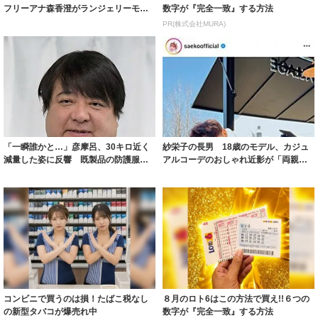
「一瞬誰かと…」彦摩呂、30キロ近く
紗栄子の長男 18歳のモデル、カジュ
減量した姿に反響 既製品の防護服が
アルコーデのおしゃれ近影が「両親の
着られると...
いいとこ取...
コンビニで買うのは損！たばこ税なし
８月のロト6はこの方法で買え!!６つの
の新型タバコが爆売れ中
数字が『完全一致』する方法
PR(株式会社HAL)
PR(株式会社MURA)
Recommended by
昨日の人気フォトセレクション