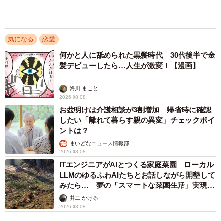
解説】
長澤 芳子
2026.08.08
「夏休みはたくさん働いてほしい」と職場から
頼まれた高2息子 バイトで稼ぎすぎると扶養
を外れて税金や保険料が上がる？【FPが解
説】
もくもくライターズ
2026.08.08
アクセスランキング