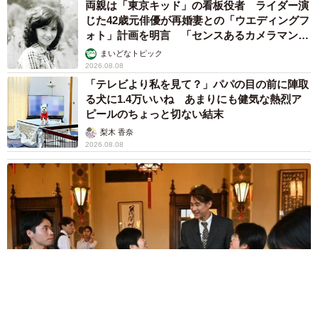
すと「おじ猫」だって可愛くなったよ！
鶴野 浩己
2026.08.08
2泊3日の東京出張→飼い主さんが不在中ハムス
ターに異変 眉間にできた深いしわ、「急に老
けた？」【漫画】
海川 まこと
2026.08.08
赤ちゃんが気になる？ひょっこり顔を出す2匹
の猫の愛らしさに悶絶…！ 「こんなかわいい
構図あります？」「ベストショットすぎる！」
梨木 香奈
2026.08.08
酔って転んでアザだらけ ネイルも折れて超悲
惨 ケガが絶えない夜のお仕事 「病院代」と
数万円を渡す神客も！【現役キャストに取材】
たかなし 亜妖
2026.08.07
乃木坂46賀喜遥香 5年ぶり週チャン表紙 巻