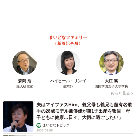
ピールのちょっと切ない結末
梨木 香奈
2026.08.08
太っ腹！京都の老舗中華料理店がフルコース料理50人前を無料
提供 「一市民としてお礼を」つながる善意の輪
京都新聞社
2026.08.08
ボロボロで不細工なおじいちゃん猫に一目惚
れ エイズだし手がかかるけど…おうちで暮ら