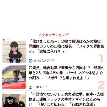
赤ちゃんが気になる？ひょっこり顔を出す2匹
の猫の愛らしさに悶絶…！ 「こんなかわいい
構図あります？」「ベストショットすぎる！」
梨木 香奈
６位以降を見る
まいどなファミリー
（新着記事順）