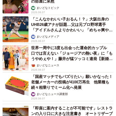
の部屋に呆然
まいどなトピック
2026.08.07
「こんなかわいい子おるん！？」大阪出身の
UHB26歳アナが話題…父は元プロ野球選手
「アイドルさんよりかわいい」「めちゃ爽や
か」
まいどなメディア
2026.08.07
世界一周中に3度も出会った運命的カップル
口では言えない「ジョージアの熱い夜」に「も
うやめぇや！」藤井が猛ツッコミ連発【新婚さ
ん】
まいどなニュース
2026.08.07
「国産マッチでもバズりたい」願いかなった！
老舗メーカーの投稿が4100万再生 他業種も
続々相乗りでミーム化へ発展
まいどなニュース調査部
2026.08.07
「即座に案内することが不可能です」レストラ
ンの入り口に大きな注意書き オートリザーブ