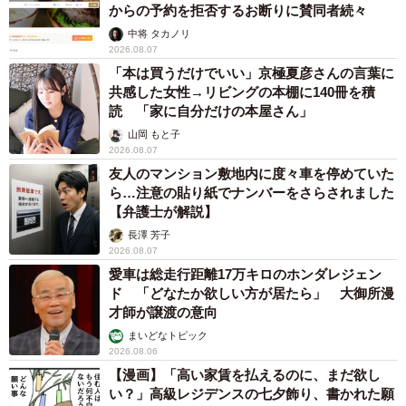
からの予約を拒否するお断りに賛同者続々
中将 タカノリ
2026.08.07
「本は買うだけでいい」京極夏彦さんの言葉に
共感した女性→リビングの本棚に140冊を積
読 「家に自分だけの本屋さん」
山岡 もと子
2026.08.07
友人のマンション敷地内に度々車を停めていた
ら…注意の貼り紙でナンバーをさらされました
【弁護士が解説】
長澤 芳子
2026.08.07
愛車は総走行距離17万キロのホンダレジェン
ド 「どなたか欲しい方が居たら」 大御所漫
才師が譲渡の意向
まいどなトピック
2026.08.06
【漫画】「高い家賃を払えるのに、まだ欲し
い？」高級レジデンスの七夕飾り、書かれた願