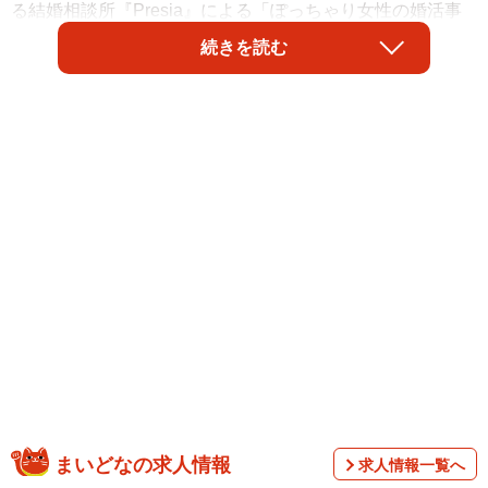
る結婚相談所『Presia』による「ぽっちゃり女性の婚活事
情に関する実態調査2026」でわかりました。では、ぽっち
続きを読む
ゃり体型の場合、どんな魅力があれば結婚対象になるので
しょうか。
調査は、全国の20代〜50代の男性200人を対象として、
まいどなの求人情報
求人情報一覧へ
2026年1月にインターネットで実施されました。