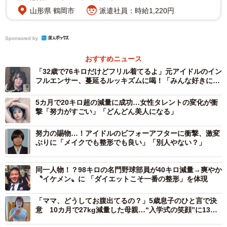
手の体型は重要」と回答し、内面重視と言われる婚活にお
山形県 鶴岡市
派遣社員：時給1,220円
いても、第一印象を左右する「体型」は、多くの男性にと
って無視できない要素であることがわかりました。
Sponsored by
おすすめニュース
そこで、「理想的な体型」を聞いたところ、「やや細め」
「32歳で76キロだけどフリル着てるよ」元アイドルのイン
（70人）と「標準体型」（60人）で約7割を占めた一方
フルエンサー、蔓延るルッキズムに喝！「みんな好きにや
れ」
で、「グラマー」（1人）は少数派となり、女性らしい華奢
5カ月で20キロ超の減量に成功…女性タレントの変化が衝
さや健康的なスタイルが支持されています。
撃「努力がすごい」「どんどん美人になる」
「スリム派」からは、「若々しく見えるし、自己管理がで
努力の賜物…！アイドルのビフォーアフターに衝撃、激変
ぶりに「メイクでも整形でも良い」「別人やない？」
きている印象を受けるから。健康面でも安心できる」（20
代）といった意見が寄せられました。
同一人物！？98キロの名門野球部員が40キロ減量→爽やか
〝イケメン〟に 「ダイエットこそ一番の整形」を体現
「ママ、どうしてお腹出てるの？」5歳息子のひと言で決
意 10カ月で27kg減量した母親…“入学式の笑顔”に13万
人が感動「涙が出た」「希望をありがとう」