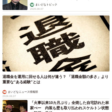
まいどなトピック
2026.08.07
退職金を運用に回せる人は何が違う？ 「退職金額の多さ」より
重要な“ある経験”とは
まいどなニュース情報部
2026.08.07
「火事以来10カ月ぶり」全焼した自宅訪れた林
家ぺー 内装も壁も取り払われスケルトン状態