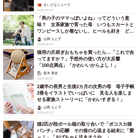
まいどなニュース
2026.08.07
「男の子のママっぽいよね」ってどういう意
味？ 女系家族で育った母 いつもスカートと
ワンピースしか着ないし、ヒールも好き どの
へんが…
山岡 もと子
2026.08.07
猫用の爪研ぎおもちゃを買ったら…「これで合
ってますか？」予想外の使い方が大反響
「100点満点」「かわいいからよし！」
梨木 香奈
2026.08.07
2歳半の長男と生後2カ月の次男の母 母子手帳
2冊をイラストでいっぱいに 見る人を楽しま
せる家族ストーリーに「かわいすぎる！」
山岡 もと子
2026.08.07
猫2匹が段ボール箱の取り合いで「ポコスカ猫
パンチ」の応酬 その後の心温まる結末に「愛
～！」「おばちゃん泣きそうや…」