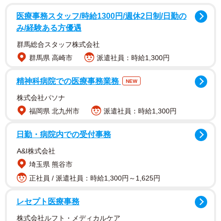
医療事務スタッフ/時給1300円/週休2日制/日勤の
み/経験ある方優遇
群馬総合スタッフ株式会社
群馬県 高崎市
派遣社員：時給1,300円
精神科病院での医療事務業務
NEW
株式会社パソナ
福岡県 北九州市
派遣社員：時給1,300円
日勤・病院内での受付事務
A&I株式会社
埼玉県 熊谷市
2/4
正社員 / 派遣社員：時給1,300円～1,625円
結婚相手の女性に求める「理想的な体型」は？（出典：結婚相談所
Presia）
レセプト医療事務
調査の結果、全体の64.0%が「結婚相手選びにおいて、相
株式会社ルフト・メディカルケア