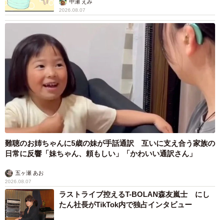
中瀬 えみ
2026.08.07
難聴のお姉ちゃんに5歳の妹が手話通訳 互いに支え合う家族の
日常に反響「妹ちゃん、頼もしい」「かわいい通訳さん」
五ヶ瀬 あお
2026.08.07
ラストライブ控えるT-BOLAN森友嵐士 にし
たん社長がTikTok内で独占インタビュー