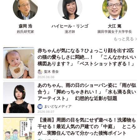
◇ ◇
森岡 浩
ハイヒール・リンゴ
大江 篤
【出典】
姓氏研究家
漫才師
園田学園女子大学学長
▽結婚相談所Presia／婚活で「ぽっちゃり」は何キロ？デ
もっと見る
ブは不利？【太ってる男性＆女性へ】
赤ちゃんが気になる？ひょっこり顔を出す2匹
https://presia.jp/fat/
の猫の愛らしさに悶絶…！ 「こんなかわいい
構図あります？」「ベストショットすぎる！」
梨木 香奈
2026.08.08
あのちゃん、雨の日のショーパン姿に「雨が似
合う」「脚めっちゃきれい！」「水も滴る良い
アーティスト」 幻想的な近影が話題
まいどなメディア
2026.08.07
【漫画】周囲の目を気にせず遊べる！洗濯物も
干せる！最近人気の戸建ての「中庭」 ところ
が…実際住んでみて分かった後悔ポイント