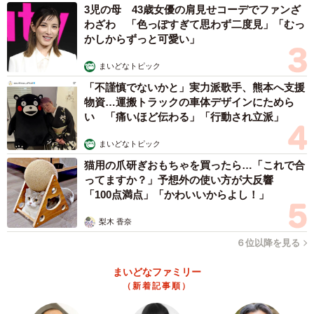
結婚相談所Presia）
3児の母 43歳女優の肩見せコーデでファンざ
わざわ 「色っぽすぎて思わず二度見」「むっ
さらに、「ぽっちゃり体型は結婚対象になりますか」とい
かしからずっと可愛い」
う質問には、「対象にならない」が119人、「対象になる」
まいどなトピック
が81人という結果になりました。
「不謹慎でないかと」実力派歌手、熊本へ支援
物資…運搬トラックの車体デザインにためら
彼らが挙げた「ぽっちゃり体型を挽回できる魅力」として
い 「痛いほど伝わる」「行動され立派」
は、「笑顔・愛嬌」（48人）、「性格・癒やし」（40
まいどなトピック
人）、「顔の好み」（32人）などが上位に挙がり、体型に
猫用の爪研ぎおもちゃを買ったら…「これで合
自信がなくても、明るい笑顔や穏やかな性格をアピールす
ってますか？」予想外の使い方が大反響
ることで、男性の心を掴める可能性は十分にあることがう
「100点満点」「かわいいからよし！」
かがえました。
梨木 香奈
６位以降を見る
調査を実施した同所は、「男性が求めているのは、健康的
で、自分を大切にしていることが伝わる姿。そして何よ
まいどなファミリー
（新着記事順）
り、体型のハンデを覆す『愛嬌』と『癒やし』の力は絶大
です」とコメントしています。