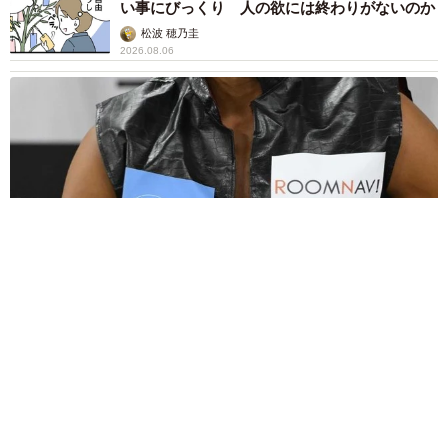
い事にびっくり 人の欲には終わりがないのか
松波 穂乃圭
2026.08.06
大河出演の39歳俳優 真夏の海で赤銅色の肉体美を連投 「バ
ッキバキだな」「ばり渋いです」
まいどなトピック
2026.08.06
「人生こそがバラエティー」 マレーシア移住
を報告した菊地亜美 子どもの教育考え「小学