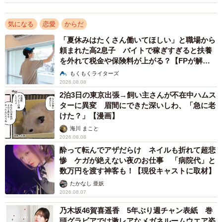
気になる
恋愛
からだ
「夏休みはたくさん働いてほしい」と職場から
頼まれた高2息子 バイトで稼ぎすぎると扶養
を外れて税金や保険料が上がる？【FPが解
説】
もくもくライターズ
2026.08.08
2泊3日の東京出張→飼い主さんが不在中ハムス
3/4
ターに異変 眉間にできた深いしわ、「急に老
けた？」【漫画】
結婚相手の女性として「避けたい体型」は？（出典：結婚相談所Presia）
海川 まこと
2026.08.08
反対に、「避けたい体型」としては、「ぽっちゃり」（188
酔って転んでアザだらけ ネイルも折れて超悲
人）が圧倒的多数となり、「ややぽっちゃり」（7人）も含
惨 ケガが絶えない夜のお仕事 「病院代」と
数万円を渡す神客も！【現役キャストに取材】
めると、太り気味の体型を避ける男性は9割を超え、婚活に
たかなし 亜妖
おける「体型評価」が極めてシビアな評価対象となってい
2026.08.07
る実態が浮き彫りになりました。
乃木坂46賀喜遥香 5年ぶり週チャン表紙 巻
頭グラビアでは激レアなメガネルームウエア姿