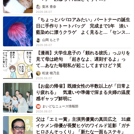
梨木 香奈
2026.08.07
「ちょっとババロアみたい」パートナーの誕生
日に手作りトートバッグ 完成まで1年 淡い
藍染めに漂うクラゲ よく見ると…「センスす
ごい」
山岡 もと子
2026.08.07
【漫画】大学生息子の「頼れる彼氏」っぷりを
見て母は絶句 「起きなよ、遅刻するよ」っ
て…あなた毎朝私が起こしてますけど？笑
松波 穂乃圭
2026.08.07
【お盆の帰省】既婚女性の半数以上が「日常よ
り疲れる」 気遣いや準備で深まる夫婦の温度
感ギャップ鮮明に
まいどなニュース情報部
2026.08.07
父は「エミー賞」主演男優賞の真田広之 31歳
イケメン俳優が長髪ヒゲのワイルド近影「ガチ
ヒロさんそっくり」「新たな一面もステキ」