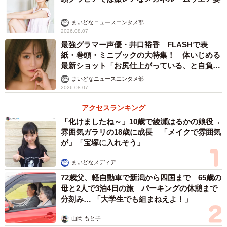
回答者からは、「夫婦生活を営むうえで、ぽっちゃり体型
だと、正直私自身が萎えてしまう」（40代）などの声が寄
まいどなニュースエンタメ部
せられました。
2026.08.07
最強グラマー声優・井口裕香 FLASHで表
紙・巻頭・ミニブックの大特集！ 体いじめる
最新ショット「お尻仕上がっている、と自負し
ています」「いくつになっても理想の身体でい
まいどなニュースエンタメ部
たい」
2026.08.07
アクセスランキング
「化けましたね～」10歳で綾瀬はるかの娘役→
雰囲気ガラリの18歳に成長 「メイクで雰囲気
が」「宝塚に入れそう」
まいどなメディア
72歳父、軽自動車で新潟から四国まで 65歳の
母と2人で3泊4日の旅 パーキングの休憩まで
分刻み… 「大学生でも組まねえよ！」
4/4
山岡 もと子
「ぽっちゃり体型」の女性は、結婚相手の対象になりますか？（出典：