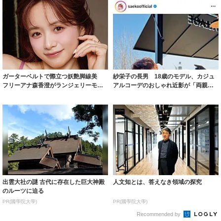
ガーターベルトで際立つ妖艶脚線美
紗栄子の長男 18歳のモデル、カジュ
フリーアナ森香澄がランジェリーモデ
アルコーデのおしゃれ近影が「両親の
ルに ｢PE...
いいとこ取...
出雲大社の謎 古代に存在した巨大神殿
人文知とは、答えなき領域の探究
のルーツに迫る
PR(國學院大學)
PR(國學院大學)
Recommended by