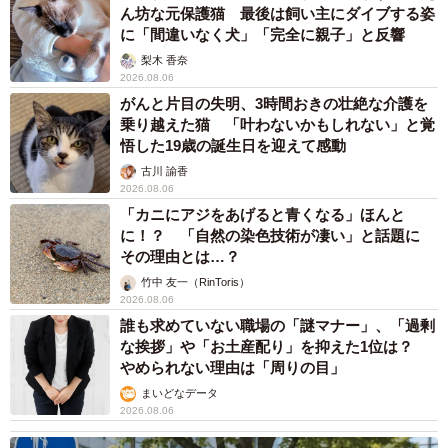
ん坊な元保護猫 最後は飼い主にダイブする姿
に「間違いなく犬」「完全に親子」と反響
梨木 香奈
2026.08.06
がんと片目の失明、3時間おきの壮絶な介護を
乗り越えた猫 「叶わないかもしれない」と覚
悟した19歳の誕生日を迎えて感動
古川 諭香
2026.08.06
「カニにアジをあげると青くなる」ほんと
に！？ 「自然の染色技術が凄い」と話題に
その理由とは…？
竹中 友一（RinToris）
2026.08.06
誰も求めていない職場の「謎マナー」、「過剰
な挨拶」や「お土産配り」を抑えた1位は？
やめられない理由は「周りの目」
まいどなデータ
2026.08.06