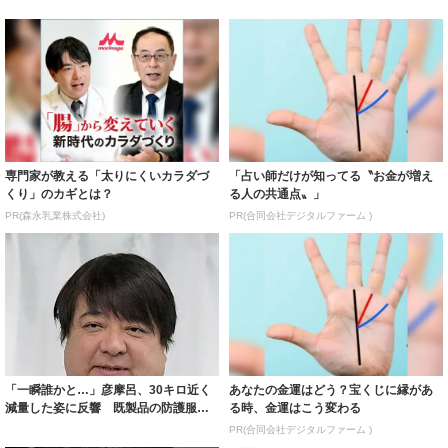
専門家が教える「太りにくいカラダづ
「占い師だけが知ってる〝お金が増え
くり」のカギとは？
る人の共通点〟」
PR(森永乳業株式会社)
PR(合同会社デジタルファーム )
「一瞬誰かと…」彦摩呂、30キロ近く
あなたの金運はどう？宝くじに縁があ
減量した姿に反響 既製品の防護服が
る時、金運はこう変わる
着られると...
PR(合同会社デジタルファーム )