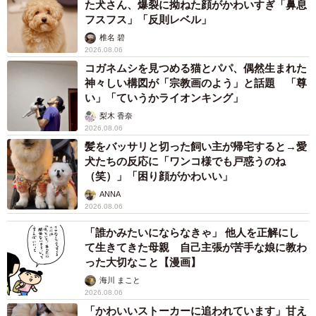
た犬さん、爆裂に拗ねた顔がかわいすぎ「鼻息
フスフス」「反則レベル」
椎名 碧
2026.08.06
コガネムシを見つめる猫とパパ、偶然生まれた
神々しい構図が「宗教画のよう」と話題 「尊
い」「ていうかライオンキング」
梨木 香奈
2026.08.06
髪をバッサリと切った飼い主が帰宅すると→愛
犬たちの反応に「ワンコ様でも戸惑うのね
（笑）」「困り顔がかわいい」
ANNA
2026.08.06
「誰かみたいにならなきゃ」 他人を正解にし
て生きてきた母親 自己主張が苦手な娘に教わ
った大切なこと【漫画】
海川 まこと
2026.08.06
「かわいいストーカーに追われています」甘え