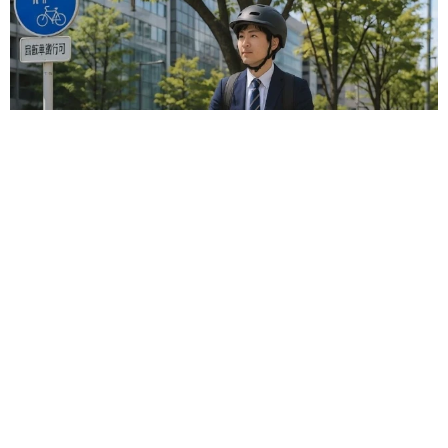
自転車通行可の歩道 電動キックボードで走行中、小学生とあ
わや衝突！ 「歩道走行は道交法違反でしょ」と指摘されまし
た【弁護士が解説】
長澤 芳子
2026.08.06
タイの電車の中で見た優先席のマーク 子ど
も、妊娠、けが人、お年寄り… 一つだけ謎の
ものが！？「だから黄色なんですね」
中将 タカノリ
2026.08.06