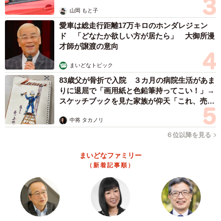
山岡 もと子
愛車は総走行距離17万キロのホンダレジェン
ド 「どなたか欲しい方が居たら」 大御所漫
才師が譲渡の意向
まいどなトピック
83歳父が骨折で入院 ３カ月の病院生活があま
りに退屈で「画用紙と色鉛筆持ってこい！」→
スケッチブックを見た家族が仰天「これ、売れ
ますよ…」
中将 タカノリ
６位以降を見る
まいどなファミリー
（新着記事順）