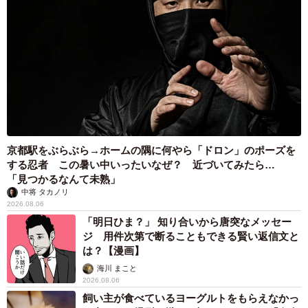
京都駅をぶらぶら→ホームの隅に何やら「ドロン」のポーズを
する忍者 この暑い中いったいなぜ？ 近づいてみたら…
「見つかるなんて未熟」
中将 タカノリ
2026.08.06
「明日ひま？」 知り合いから唐突なメッセー
ジ 用件次第で断ることもできる賢い返信文と
は？【漫画】
海川 まこと
2026.08.06
飼い主が食べているヨーグルトをもらえなかっ