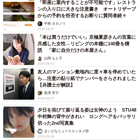
「即座に案内することが不可能です」レストラ
ンの入り口に大きな注意書き オートリザーブ
からの予約を拒否するお断りに賛同者続々
中将 タカノリ
2026.08.07
「本は買うだけでいい」京極夏彦さんの言葉に
共感した女性→リビングの本棚に140冊を積
読 「家に自分だけの本屋さん」
山岡 もと子
2026.08.07
友人のマンション敷地内に度々車を停めていた
ら…注意の貼り紙でナンバーをさらされました
【弁護士が解説】
長澤 芳子
2026.08.07
夕日を浴びて振り返る姿は女神のよう STU48
中村舞の背中がきれい ロングヘアをバッサリ
切った2nd写真集
まいどなニュースエンタメ部
2026.08.06