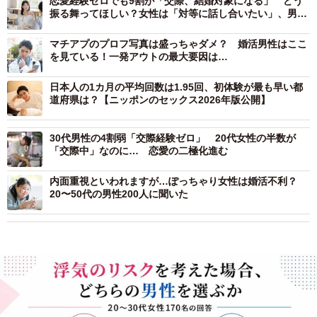
恋愛経験ゼロでも9割が「交際、結婚対象になる」 どう
振る舞ってほしい？女性は「対等に話し合いたい」、男性
の希望は
マチアプのプロフ写真は盛っちゃダメ？ 婚活男性はここ
を見ている！一発アウトの最大要因は…
日本人の1カ月の平均回数は1.95回、初体験が最も早い都
道府県は？【ニッポンのセックス2026年版公開】
30代男性の4割弱「交際経験ゼロ」 20代女性の半数が
「交際中」なのに… 恋愛の二極化進む
内面重視といわれますが…ぽっちゃり女性は婚活不利？
20〜50代の男性200人に聞いた