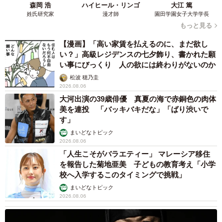
森岡 浩
ハイヒール・リンゴ
大江 篤
姓氏研究家
漫才師
園田学園女子大学学長
もっと見る
【漫画】「高い家賃を払えるのに、まだ欲し
い？」高級レジデンスの七夕飾り、書かれた願
い事にびっくり 人の欲には終わりがないのか
松波 穂乃圭
2026.08.06
大河出演の39歳俳優 真夏の海で赤銅色の肉体
美を連投 「バッキバキだな」「ばり渋いで
す」
まいどなトピック
2026.08.06
「人生こそがバラエティー」 マレーシア移住
を報告した菊地亜美 子どもの教育考え「小学
校へ入学するこのタイミングで挑戦」
まいどなトピック
2026.08.06