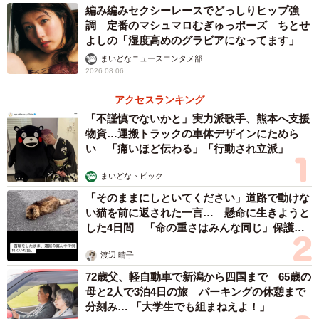
編み編みセクシーレースでどっしりヒップ強
調 定番のマシュマロむぎゅっポーズ ちとせ
よしの「湿度高めのグラビアになってます」
まいどなニュースエンタメ部
2026.08.06
アクセスランキング
「不謹慎でないかと」実力派歌手、熊本へ支援
物資…運搬トラックの車体デザインにためら
い 「痛いほど伝わる」「行動され立派」
まいどなトピック
「そのままにしといてください」道路で動けな
い猫を前に返された一言… 懸命に生きようと
した4日間 「命の重さはみんな同じ」保護団
体代表の訴え
渡辺 晴子
72歳父、軽自動車で新潟から四国まで 65歳の
母と2人で3泊4日の旅 パーキングの休憩まで
分刻み… 「大学生でも組まねえよ！」