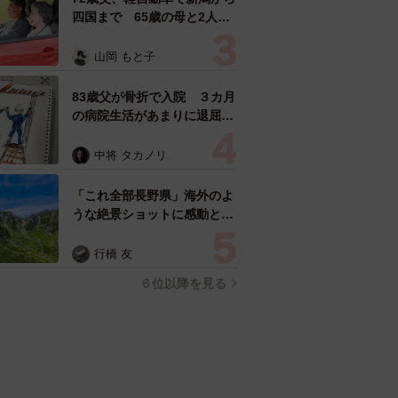
四国まで 65歳の母と2人で
3泊4日の旅 パーキングの休
憩まで分刻み… 「大学生で
山岡 もと子
も組まねえよ！」
83歳父が骨折で入院 ３カ月
の病院生活があまりに退屈で
「画用紙と色鉛筆持ってこ
い！」→スケッチブックを見
中将 タカノリ
た家族が仰天「これ、売れま
すよ…」
「これ全部長野県」海外のよ
うな絶景ショットに感動と反
響「離れてからいいところだ
ったんだって気づいた」
行橋 友
６位以降を見る