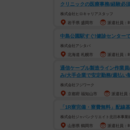
クリニックの医療事務/経験必須
株式会社ヒロキャリアスタッフ
岩手県 盛岡市
派遣社員：時給
中島公園駅すぐ!健診センター
株式会社アシタバ
北海道 札幌市
派遣社員：時給
通信ケーブル製造ライン作業員/
み/大手企業で安定勤務/週払い
株式会社フジワーク
京都府 福知山市
派遣社員：
「1R寮完備・寮費無料」配線基
株式会社ジャパンクリエイト北日本事業
山形県 鶴岡市
派遣社員：時