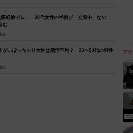
交際経験ゼロ」 20代女性の半数が「交際中」なの
進む
報部
すが…ぽっちゃり女性は婚活不利？ 20〜50代の男性
アク
報部