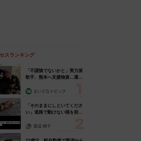
セスランキング
「不謹慎でないかと」実力派
歌手、熊本へ支援物資…運搬
トラックの車体デザインにた
めらい 「痛いほど伝わる」
まいどなトピック
「行動され立派」
「そのままにしといてくださ
い」道路で動けない猫を前に
返された一言… 懸命に生き
ようとした4日間 「命の重
渡辺 晴子
さはみんな同じ」保護団体代
表の訴え
72歳父、軽自動車で新潟から