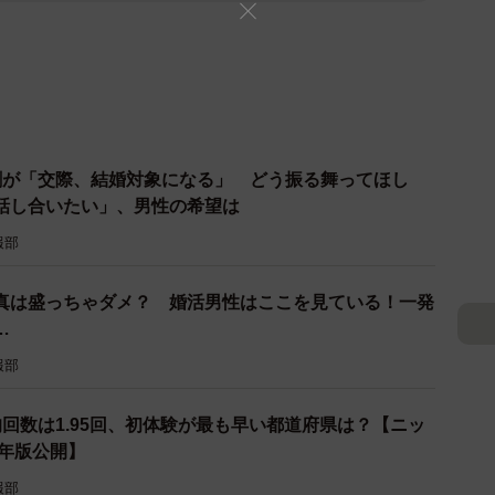
割が「交際、結婚対象になる」 どう振る舞ってほし
話し合いたい」、男性の希望は
報部
真は盛っちゃダメ？ 婚活男性はここを見ている！一発
…
報部
回数は1.95回、初体験が最も早い都道府県は？【ニッ
6年版公開】
報部