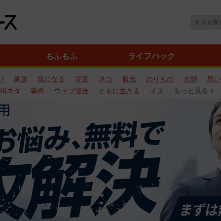
もふもふ
ライフハック
い
家族
気になる
災害
ネコ
観光
のりもの
夫婦
思い
街ネタ
事件
ウェブ漫画
ともに生きる
イヌ
もっと見る