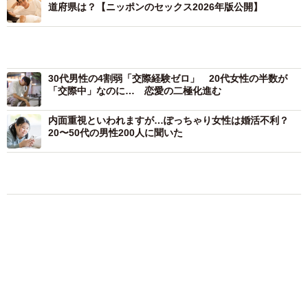
道府県は？【ニッポンのセックス2026年版公開】
3/4
「浮気のリスクを考えた場合」、次のどちらの男性と結婚したいです
か？（出典：結婚相談所Presia）
30代男性の4割弱「交際経験ゼロ」 20代女性の半数が
次に、どちらも35歳・年収500万円・容姿は同等の条件
「交際中」なのに… 恋愛の二極化進む
で、浮気のリスクを考えた場合、「交際経験ゼロで、女友
内面重視といわれますが…ぽっちゃり女性は婚活不利？
達も少ない男性」と「交際経験が豊富で、女友達も多い男
20〜50代の男性200人に聞いた
性」のどちらの男性と結婚したいですかと聞いたところ、
「経験ゼロ＋女友達少」を選ぶ女性が86.5％に達しまし
た。
その理由として、「過去の恋愛で女性慣れしていない男性
のほうが浮気しにくいと感じる」「女友達が多い男性は結
婚後の交友関係に不安を覚える」「真面目で誠実な印象が
ある」などの意見が見られました。