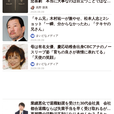
悲喜劇 本当に大事なのは目立つことではな
く…
条件」については、「安定した収入・経済力」
高野 朋美
2026.08.09
（20.6％）、「素直・謙虚で学ぶ姿勢がある」
「キム兄」木村祐一が激やせ、松本人志と2シ
（19.4％）、「清潔感がある」（15.9％）が上位となって
ョット「一瞬、分からなかったわ」「テキヤの
います。
兄さん」
まいどなメディア
2026.08.09
母は有名女優、慶応幼稚舎出身CBCアナのノー
スリーブ姿「育ちの良さが表情に表れてる」
「天使の笑顔」
まいどなメディア
2026.08.09
業績悪化で退職勧奨を受けた30代会社員 会社
4/4
都合退職ならば失業手当を早く受け取れるが…
再就職の活動で不利になりませんか？【キャリ