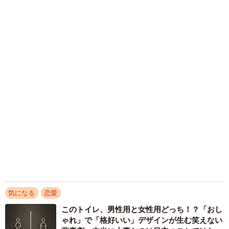
また、同条件で「交際経験がゼロの男性」と「10人以上の
女性と交際してきた男性」の選択においても、「交際経験
ゼロ」（58.8％）が約6割を占めました。
経験10人以上の男性が選ばれなかった主な理由としては、
「過去の女性遍歴が多い男性は信用しにくい」「結婚後に
過去の女性と比較されることが懸念される」「真面目さや
誠実さを優先したい」などの声が目立ちました。
一方、「経験ゼロ男性に対する最大の懸念点」を1つ選んで
もらった結果、「リードできなさそう」（22.9％）、「地
雷の可能性がある」（16.5％）、「気遣いができなさそ
う」（15.9％）が上位に挙がり、経験不足に対する懸念
は、性的な領域よりも「日常のリード力」「対人スキル」
気になる
恋愛
に集中する傾向が確認されました。
このトイレ、男性用と女性用どっち！？「おし
ゃれ」で「格好いい」デザインが生む笑えない
また、「経験ゼロ男性を結婚対象として考える場合の最低