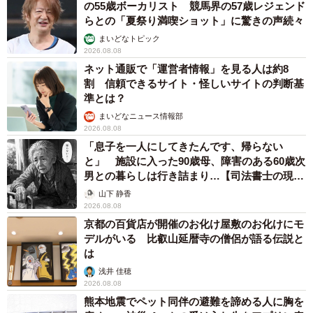
の55歳ボーカリスト 競馬界の57歳レジェンド
らとの「夏祭り満喫ショット」に驚きの声続々
まいどなトピック
2026.08.08
ネット通販で「運営者情報」を見る人は約8
割 信頼できるサイト・怪しいサイトの判断基
準とは？
まいどなニュース情報部
2026.08.08
「息子を一人にしてきたんです、帰らない
と」 施設に入った90歳母、障害のある60歳次
男との暮らしは行き詰まり…【司法書士の現場
から】
山下 静香
2026.08.08
京都の百貨店が開催のお化け屋敷のお化けにモ
デルがいる 比叡山延暦寺の僧侶が語る伝説と
は
浅井 佳穂
2026.08.08
熊本地震でペット同伴の避難を諦める人に胸を