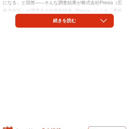
になる」と回答――そんな調査結果が株式会社Presia（広
島市中区）が運営する結婚相談所『Presia』による「男性
の恋愛経験」に関する意識調査でわかりました。
続きを読む
調査は、全国の婚活・恋活中、もしくは過去経験のある
20〜30代の女性170人を対象として、2026年5月にインター
ネットで実施されました。