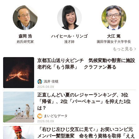
森岡 浩
ハイヒール・リンゴ
大江 篤
姓氏研究家
漫才師
園田学園女子大学学長
もっと見る
京都五山送り火ピンチ 気候変動や獣害に施設
老朽化「もう限界」 クラファン募る
浅井 佳穂
2026.08.09
正直しんどい夏のレジャーランキング、3位
「帰省」、2位「バーベキュー」を抑えた1位
は？
まいどなデータ
2026.08.09
「右ひじ左ひじ交互に見て♪」お笑いコンビ元
メンバー髪型激変 命を救う資格を取得「ええ