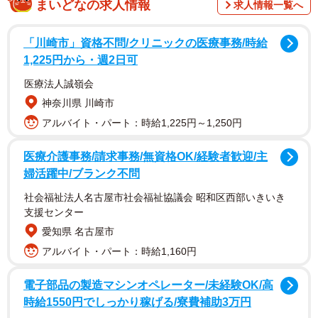
まいどなの求人情報
求人情報一覧へ
「川崎市」資格不問/クリニックの医療事務/時給
1,225円から・週2日可
医療法人誠嶺会
神奈川県 川崎市
アルバイト・パート：時給1,225円～1,250円
医療介護事務/請求事務/無資格OK/経験者歓迎/主
婦活躍中/ブランク不問
社会福祉法人名古屋市社会福祉協議会 昭和区西部いきいき
2/4
支援センター
愛知県 名古屋市
交際経験ゼロの男性は結婚相手の対象になりますか？（出典：結婚相談
アルバイト・パート：時給1,160円
所Presia）
電子部品の製造マシンオペレーター/未経験OK/高
調査の結果、「交際経験ゼロの男性でも結婚相手の対象に
時給1550円でしっかり稼げる/寮費補助3万円
なる」とした人は78.8％、「ならない」は21.2％という結