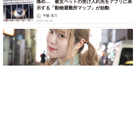
痛め… 被災ペットの受け入れ先をアプリに表
示する「動物避難所マップ」が始動
平藤 清刀
2026.08.08
原則ゆるっと週3勤務 カード支払い日直前は鬼出勤 借金に追
われる風俗嬢 それでも足りない場合は朝までガールズバー副
業【現役キャストに取材】
たかなし 亜妖
2026.08.08
19歳でハライチ岩井勇気と年の差婚から3年、