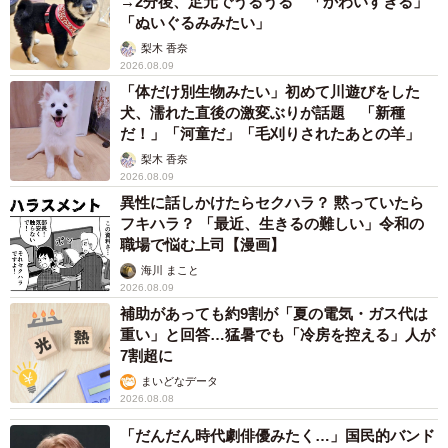
→2分後、足元でうるうる 「かわいすぎる」
「ぬいぐるみみたい」
梨木 香奈
2026.08.09
「体だけ別生物みたい」初めて川遊びをした
犬、濡れた直後の激変ぶりが話題 「新種
だ！」「河童だ」「毛刈りされたあとの羊」
梨木 香奈
2026.08.09
異性に話しかけたらセクハラ？ 黙っていたら
フキハラ？ 「最近、生きるの難しい」令和の
職場で悩む上司【漫画】
海川 まこと
2026.08.09
補助があっても約9割が「夏の電気・ガス代は
重い」と回答…猛暑でも「冷房を控える」人が
7割超に
まいどなデータ
2026.08.08
「だんだん時代劇俳優みたく…」国民的バンド