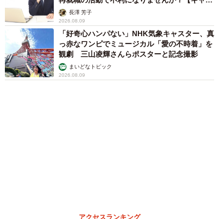
自分の交際経験人数と「経験ゼロ男性は結婚対象になるか」の関係（出
アカウンセラーが解説】
典：結婚相談所Presia）
長澤 芳子
2026.08.09
なお、「回答者自身の交際経験（これまで真剣にお付き合
「好奇心ハンパない」NHK気象キャスター、真
っ赤なワンピでミュージカル「愛の不時着」を
いした彼氏の人数）」と「経験ゼロ男性は結婚対象になる
観劇 三山凌輝さんらポスターと記念撮影
か」をクロス集計したところ、交際経験5人以上の女性では
まいどなトピック
「結婚対象にならない」とした割合が48.1％となり、1〜2
2026.08.09
人の女性（10.0％）と比較して38.1ptの差が見られたことか
ら、自身の交際経験が多くなるほど経験ゼロ男性を結婚対
象としない傾向が見られました。
◇ ◇
【出典】▽結婚相談所Presia／童貞は婚活でモテない？結
婚相談所でもムリ？【女性170名調査】
https://presia.jp/cherry-boy/
アクセスランキング