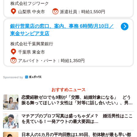
果になりました。
株式会社フジワーク
山梨県 中央市
派遣社員：時給1,550円
ちなみに、「交際経験ゼロの男性に対する第一印象」とし
銀行営業店の窓口、案内、事務 6時間/月10日／
ては、「印象が良い」は15.9％、「印象が悪い」は
東金サンピア支店
27.0％、「童貞男性に対する第一印象」は「印象が良い」
株式会社千葉興業銀行
は18.2％、「印象が悪い」は32.9％と、童貞男性のほうが
千葉県 東金市
5.8pt高くなりました。
アルバイト・パート：時給1,350円
Sponsored by
おすすめニュース
恋愛経験ゼロでも9割が「交際、結婚対象になる」 どう
振る舞ってほしい？女性は「対等に話し合いたい」、男性
の希望は
マチアプのプロフ写真は盛っちゃダメ？ 婚活男性はここ
を見ている！一発アウトの最大要因は…
日本人の1カ月の平均回数は1.95回、初体験が最も早い都