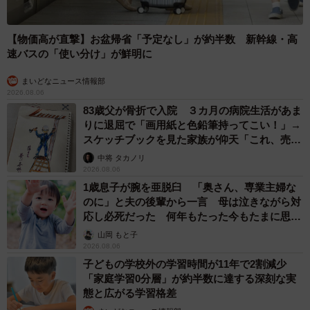
【物価高が直撃】お盆帰省「予定なし」が約半数 新幹線・高
速バスの「使い分け」が鮮明に
まいどなニュース情報部
2026.08.06
83歳父が骨折で入院 ３カ月の病院生活があま
りに退屈で「画用紙と色鉛筆持ってこい！」→
スケッチブックを見た家族が仰天「これ、売れ
ますよ…」
中将 タカノリ
2026.08.06
1歳息子が腕を亜脱臼 「奥さん、専業主婦な
のに」と夫の後輩から一言 母は泣きながら対
応し必死だった 何年もたった今もたまに思い
出し…
山岡 もと子
2026.08.06
子どもの学校外の学習時間が11年で2割減少
「家庭学習0分層」が約半数に達する深刻な実
態と広がる学習格差