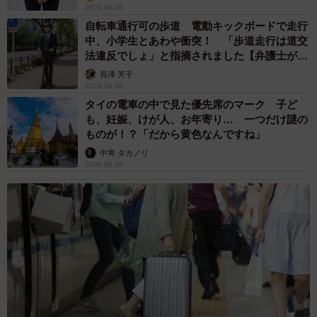
2026.08.06
自転車通行可の歩道 電動キックボードで走行
中、小学生とあわや衝突！ 「歩道走行は道交
法違反でしょ」と指摘されました【弁護士が解
説】
長澤 芳子
2026.08.06
タイの電車の中で見た優先席のマーク 子ど
も、妊娠、けが人、お年寄り… 一つだけ謎の
ものが！？「だから黄色なんですね」
中将 タカノリ
2026.08.06