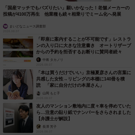
「国産マッチでもバズりたい」願いかなった！老舗メーカーの
投稿が4100万再生 他業種も続々相乗りでミーム化へ発展
まいどなニュース調査部
2026.08.07
「即座に案内することが不可能です」レストラ
ンの入り口に大きな注意書き オートリザーブ
からの予約を拒否するお断りに賛同者続々
中将 タカノリ
2026.08.07
「本は買うだけでいい」京極夏彦さんの言葉に
共感した女性→リビングの本棚に140冊を積
読 「家に自分だけの本屋さん」
山岡 もと子
2026.08.07
友人のマンション敷地内に度々車を停めていた
ら…注意の貼り紙でナンバーをさらされました
【弁護士が解説】
長澤 芳子
2026.08.07