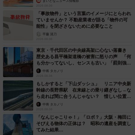
まいどなニュース情報部
2026.08.06
「事故物件」という言葉のイメージにとらわれ
ていませんか？ 不動産業者が語る「物件の可
能性」を閉ざさないために必要なこと
平藤 清刀
2026.08.06
東京・千代田区の中央線高架に心ない落書き
歴史ある昌平橋架道橋の被害に怒りの声 「何
も分かってないし、センスも古い」「罰則強化
して」
中将 タカノリ
2026.08.06
もしかすると「下山ダッシュ」 リニア中央新
幹線の長野県駅 在来線との乗り継ぎなし→な
ら走れば間に合うんじゃない？ 惜しい位置関
係が反響
中将 タカノリ
2026.08.06
「なんじゃこりゃ！」「ロボ？」大阪・梅田に
そびえる物体の正体は？ 昭和の遺産を調査し
てみた結果…