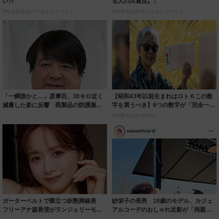
い?!
る人の共通点〟」
PR(合同会社デジタルファーム )
PR(合同会社デジタルファーム )
「一瞬誰かと…」彦摩呂、30キロ近く
【昭和43年以前生まれはロト６この数
減量した姿に反響 既製品の防護服が
字を買うべき】6つの数字が「完全一
着られると...
致」する方...
PR(株式会社MURA)
ガーターベルトで際立つ妖艶脚線美
紗栄子の長男 18歳のモデル、カジュ
フリーアナ森香澄がランジェリーモデ
アルコーデのおしゃれ近影が「両親の
ルに ｢PE...
いいとこ取...