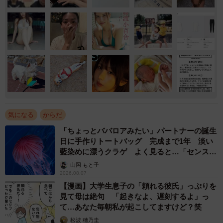
気になる
からだ
「ちょっとババロアみたい」パートナーの誕生
日に手作りトートバッグ 完成まで1年 淡い
藍染めに漂うクラゲ よく見ると…「センスす
ごい」
山岡 もと子
2026.08.07
【漫画】大学生息子の「頼れる彼氏」っぷりを
見て母は絶句 「起きなよ、遅刻するよ」っ
て…あなた毎朝私が起こしてますけど？笑
松波 穂乃圭