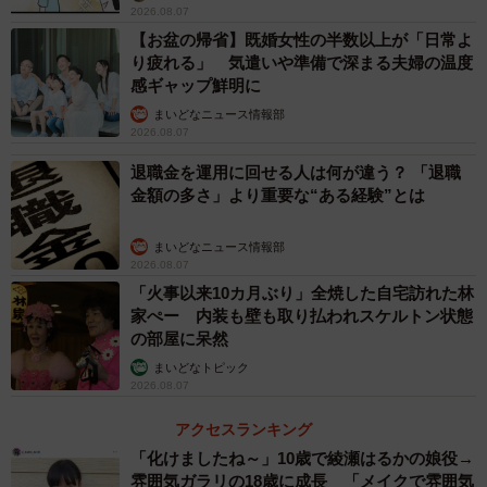
2026.08.07
【お盆の帰省】既婚女性の半数以上が「日常よ
り疲れる」 気遣いや準備で深まる夫婦の温度
感ギャップ鮮明に
まいどなニュース情報部
2026.08.07
退職金を運用に回せる人は何が違う？ 「退職
金額の多さ」より重要な“ある経験”とは
まいどなニュース情報部
2026.08.07
「火事以来10カ月ぶり」全焼した自宅訪れた林
家ぺー 内装も壁も取り払われスケルトン状態
の部屋に呆然
まいどなトピック
2026.08.07
アクセスランキング
「化けましたね～」10歳で綾瀬はるかの娘役→
雰囲気ガラリの18歳に成長 「メイクで雰囲気