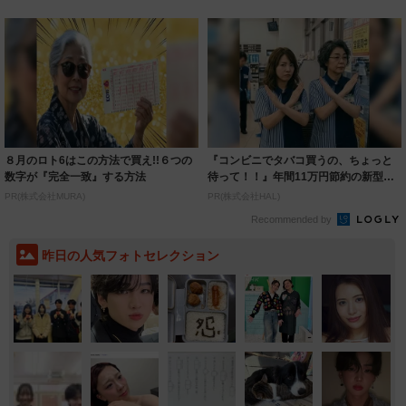
８月のロト6はこの方法で買え!!６つの
『コンビニでタバコ買うの、ちょっと
数字が『完全一致』する方法
待って！！』年間11万円節約の新型タ
バコ
PR(株式会社MURA)
PR(株式会社HAL)
Recommended by
昨日の人気フォトセレクション