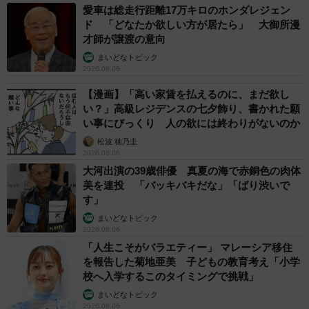
愛車は総走行距離17万キロのホンダレジェン
ド 「どなたか欲しい方が居たら」 大御所漫
才師が譲渡の意向
まいどなトピック
2026.08.06
【漫画】「高い家賃を払えるのに、まだ欲し
い？」高級レジデンスの七夕飾り、書かれた願
い事にびっくり 人の欲には終わりがないのか
松波 穂乃圭
2026.08.06
大河出演の39歳俳優 真夏の海で赤銅色の肉体
美を連投 「バッキバキだな」「ばり渋いで
す」
まいどなトピック
2026.08.06
「人生こそがバラエティー」 マレーシア移住
を報告した菊地亜美 子どもの教育考え「小学
校へ入学するこのタイミングで挑戦」
まいどなトピック
2026.08.06