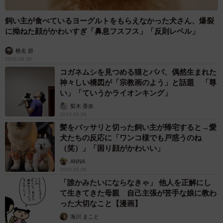
飼い主が食べているヨーグルトをもらえなかった犬さん、爆裂
に拗ねた顔がかわいすぎ「鼻息フスフス」「反則レベル」
椎名 碧
2026.08.06
コガネムシを見つめる猫とパパ、偶然生まれた
神々しい構図が「宗教画のよう」と話題 「尊
い」「ていうかライオンキング」
梨木 香奈
2026.08.06
髪をバッサリと切った飼い主が帰宅すると→愛
犬たちの反応に「ワンコ様でも戸惑うのね
（笑）」「困り顔がかわいい」
ANNA
2026.08.06
「誰かみたいにならなきゃ」 他人を正解にし
て生きてきた母親 自己主張が苦手な娘に教わ
った大切なこと【漫画】
海川 まこと