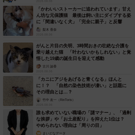
2026.08.06
「かわいいストーカーに追われています」甘え
ん坊な元保護猫 最後は飼い主にダイブする姿
に「間違いなく犬」「完全に親子」と反響
梨木 香奈
2026.08.06
がんと片目の失明、3時間おきの壮絶な介護を
乗り越えた猫 「叶わないかもしれない」と覚
悟した19歳の誕生日を迎えて感動
古川 諭香
2026.08.06
「カニにアジをあげると青くなる」ほんと
に！？ 「自然の染色技術が凄い」と話題に
その理由とは…？
竹中 友一（RinToris）
2026.08.06
誰も求めていない職場の「謎マナー」、「過剰
な挨拶」や「お土産配り」を抑えた1位は？
やめられない理由は「周りの目」
まいどなデータ