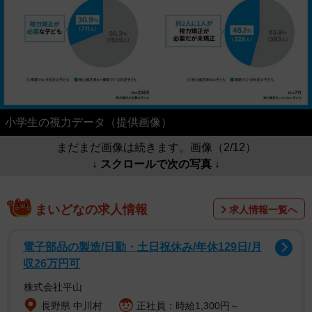
小学生の視力データ（提供画像）
まだまだ画像は続きます。画像（2/12）
↓ スクロールで次の写真 ↓
まいどなの求人情報
求人情報一覧へ
電子部品の製造/日勤・土日祝休み/年休129日/月
収26万円可
株式会社平山
長野県 中川村
正社員：時給1,300円～