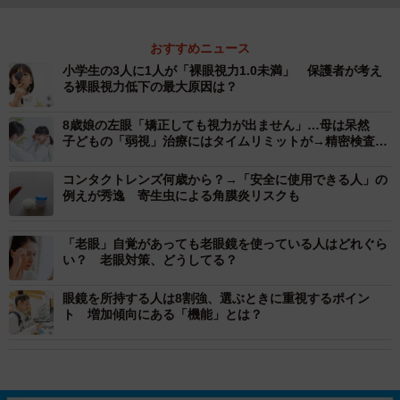
おすすめニュース
小学生の3人に1人が「裸眼視力1.0未満」 保護者が考え
る裸眼視力低下の最大原因は？
8歳娘の左眼「矯正しても視力が出ません」…母は呆然
子どもの「弱視」治療にはタイムリミットが→精密検査を
放置する親の割合は1/4も
コンタクトレンズ何歳から？→「安全に使用できる人」の
例えが秀逸 寄生虫による角膜炎リスクも
「老眼」自覚があっても老眼鏡を使っている人はどれぐら
い？ 老眼対策、どうしてる？
眼鏡を所持する人は8割強、選ぶときに重視するポイン
ト 増加傾向にある「機能」とは？