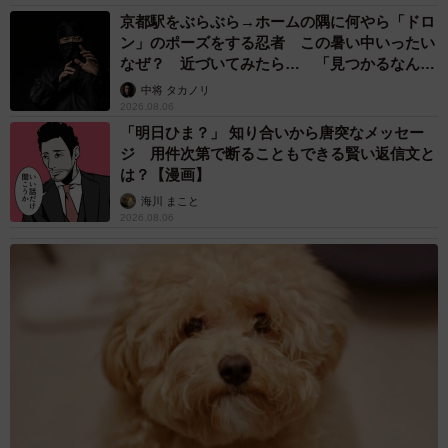
京都駅をぶらぶら→ホームの隅に何やら「ドロ
ン」のポーズをする忍者 この暑い中いったい
なぜ？ 近づいてみたら… 「見つかるなんて
未熟」
中将 タカノリ
2026.08.06
「明日ひま？」 知り合いから唐突なメッセー
ジ 用件次第で断ることもできる賢い返信文と
は？【漫画】
海川 まこと
2026.08.06