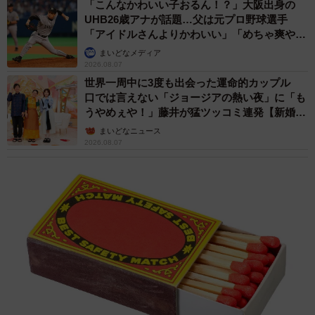
「こんなかわいい子おるん！？」大阪出身の
UHB26歳アナが話題…父は元プロ野球選手
「アイドルさんよりかわいい」「めちゃ爽や
か」
まいどなメディア
2026.08.07
世界一周中に3度も出会った運命的カップル
口では言えない「ジョージアの熱い夜」に「も
うやめぇや！」藤井が猛ツッコミ連発【新婚さ
ん】
まいどなニュース
2026.08.07