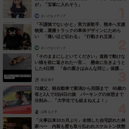
が」「宝塚に入れそう」
まいどなメディア
「不謹慎でないかと」実力派歌手、熊本へ支援
物資…運搬トラックの車体デザインにためら
い 「痛いほど伝わる」「行動され立派」
まいどなトピック
「そのままにしといてください」道路で動けな
い猫を前に返された一言… 懸命に生きようと
した4日間 「命の重さはみんな同じ」保護団
体代表の訴え
渡辺 晴子
72歳父、軽自動車で新潟から四国まで 65歳の
母と2人で3泊4日の旅 パーキングの休憩まで
分刻み… 「大学生でも組まねえよ！」
山岡 もと子
「火事以来10カ月ぶり」全焼した自宅訪れた林
家ぺー 内装も壁も取り払われスケルトン状態