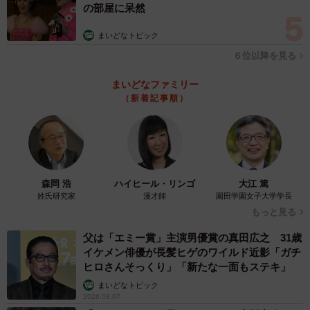
の部屋に呆然
まいどなトピック
６位以降を見る
まいどなファミリー
（新着記事順）
森岡 浩
ハイヒール・リンゴ
大江 篤
姓氏研究家
漫才師
園田学園女子大学学長
もっと見る
父は「エミー賞」主演男優賞の真田広之 31歳
イケメン俳優が長髪ヒゲのワイルド近影「ガチ
ヒロさんそっくり」「新たな一面もステキ」
まいどなトピック
2026.08.07