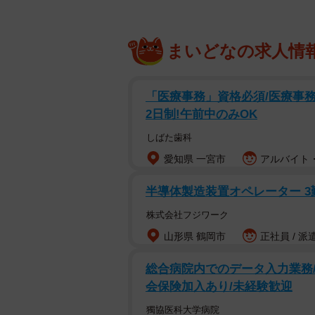
まいどなの求人情
「医療事務」資格必須/医療事務/
2日制!午前中のみOK
しばた歯科
愛知県 一宮市
アルバイト・
半導体製造装置オペレーター 3
株式会社フジワーク
山形県 鶴岡市
正社員 / 派
総合病院内でのデータ入力業務/
会保険加入あり/未経験歓迎
獨協医科大学病院