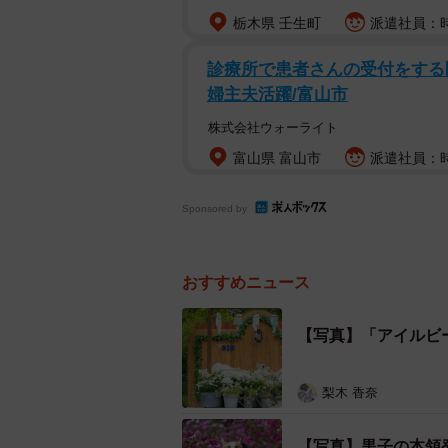
栃木県 壬生町
派遣社員：時
診療所で患者さんの受付をする医
婦主夫活躍/富山市
株式会社ウォーライト
富山県 富山市
派遣社員：時給
Sponsored by
おすすめニュース
【写真】「アイルビ
梨木 香奈
【写真】黒子の本領