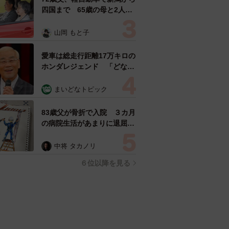
四国まで 65歳の母と2人で
3泊4日の旅 パーキングの休
憩まで分刻み… 「大学生で
山岡 もと子
も組まねえよ！」
愛車は総走行距離17万キロの
ホンダレジェンド 「どなた
か欲しい方が居たら」 大御
所漫才師が譲渡の意向
まいどなトピック
83歳父が骨折で入院 ３カ月
の病院生活があまりに退屈で
「画用紙と色鉛筆持ってこ
い！」→スケッチブックを見
中将 タカノリ
た家族が仰天「これ、売れま
６位以降を見る
すよ…」