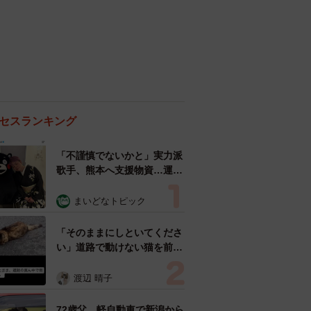
セスランキング
「不謹慎でないかと」実力派
歌手、熊本へ支援物資…運搬
トラックの車体デザインにた
めらい 「痛いほど伝わる」
まいどなトピック
「行動され立派」
「そのままにしといてくださ
い」道路で動けない猫を前に
返された一言… 懸命に生き
ようとした4日間 「命の重
渡辺 晴子
さはみんな同じ」保護団体代
表の訴え
72歳父、軽自動車で新潟から