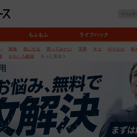
もふもふ
ライフハック
い
家族
気になる
買ってみたい
災害
ネコ
のりもの
観
画
おもしろ動画
もっと見る