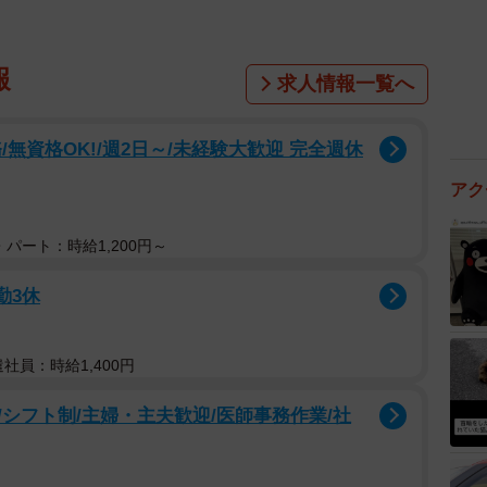
報
求人情報一覧へ
無資格OK!/週2日～/未経験大歓迎 完全週休
アク
パート：時給1,200円～
勤3休
遣社員：時給1,400円
シフト制/主婦・主夫歓迎/医師事務作業/社