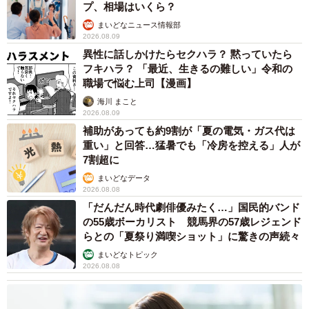
も楽しいです。今回の写真もまた、本当に笑いました。た
プ、相場はいくら？
だ、投稿するにあたって、どんなコメントを添えると、見
まいどなニュース情報部
2026.08.09
てくださる方々に状況を理解してもらえるのか悩みました
異性に話しかけたらセクハラ？ 黙っていたら
ね（笑）」
フキハラ？ 「最近、生きるの難しい」令和の
職場で悩む上司【漫画】
当の神楽ちゃんは、どのような様子だったのでしょうか。
海川 まこと
2026.08.09
補助があっても約9割が「夏の電気・ガス代は
「これは私の思い込みなのかもしれませんが……『もう、
重い」と回答…猛暑でも「冷房を控える」人が
早くしてよー！ 長いわよ！』と言われているような気がし
7割超に
ました」
まいどなデータ
2026.08.08
渾身の撮影のあとは…労いのひとときに
「だんだん時代劇俳優みたく…」国民的バンド
の55歳ボーカリスト 競馬界の57歳レジェンド
らとの「夏祭り満喫ショット」に驚きの声続々
まいどなトピック
2026.08.08