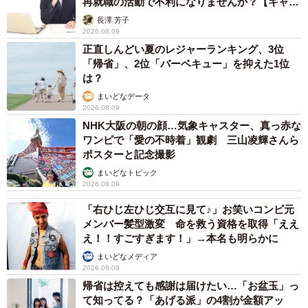
再就職の活動で不利になりませんか？【キャリ
アカウンセラーが解説】
長澤 芳子
「もう限界…」黒子に徹したママの悲痛な叫び
2026.08.09
正直しんどい夏のレジャーランキング、3位
“黒子”に徹した飼い主さんもまた、腕の限界とたたかってい
「帰省」、2位「バーベキュー」を抑えた1位
ました。
は？
まいどなデータ
「私は、神楽を抱き上げているので前方はまったく見えま
2026.08.09
せん。夫が何をしているかも見えないので、『ねえ！ ま
NHK大阪の朝の顔…気象キャスター、真っ赤な
ワンピで「愛の不時着」観劇 三山凌輝さんら
だ？ もう撮れた？』『あー！ もう腕が！ 無理ー！』など、
ポスターと記念撮影
声が飛び交っていました（笑）。写真ではわからない、“舞
まいどなトピック
台裏”です（笑）」
2026.08.09
「右ひじ左ひじ交互に見て♪」お笑いコンビ元
一方、神楽ちゃんは、いろいろな経験をすることをとても
メンバー髪型激変 命を救う資格を取得「ええ
楽しんでいる様子なのだとか。とくに最近は、外出先で“と
え！！すごすぎます！」→本名も明らかに
てもいいお顔”を見せてくれることが増えたそうです。
まいどなメディア
2026.08.09
帰省は控えても感謝は届けたい…「お盆玉」っ
「よく笑ってくれるので、あとで写真を見返すときはとて
て知ってる？「あげる派」の4割が金額アッ