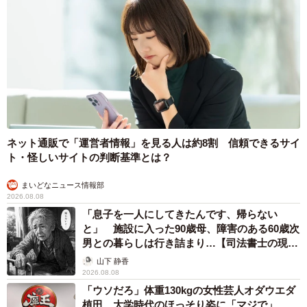
ネット通販で「運営者情報」を見る人は約8割 信頼できるサイ
ト・怪しいサイトの判断基準とは？
まいどなニュース情報部
2026.08.08
「息子を一人にしてきたんです、帰らない
と」 施設に入った90歳母、障害のある60歳次
男との暮らしは行き詰まり…【司法書士の現場
から】
山下 静香
2026.08.08
「ウソだろ」体重130kgの女性芸人オダウエダ
6/9
植田 大学時代のほっそり姿に「マジで」