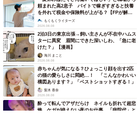
頼まれた高2息子 バイトで稼ぎすぎると扶養
を外れて税金や保険料が上がる？【FPが解
説】
もくもくライターズ
2026.08.08
2泊3日の東京出張→飼い主さんが不在中ハムス
ターに異変 眉間にできた深いしわ、「急に老
けた？」【漫画】
海川 まこと
2026.08.08
赤ちゃんが気になる？ひょっこり顔を出す2匹
の猫の愛らしさに悶絶…！ 「こんなかわいい
構図あります？」「ベストショットすぎる！」
梨木 香奈
2026.08.08
酔って転んでアザだらけ ネイルも折れて超悲
惨 ケガが絶えない夜のお仕事 「病院代」と
数万円を渡す神客も！【現役キャストに取材】
たかなし 亜妖
2026.08.07