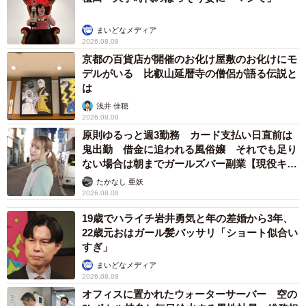
お出かけが大好きな神楽ちゃん。笑顔がキュートです（画像提供：コー
まいどなメディア
ギーの神楽さん）
2026.08.08
京都の百貨店が開催のお化け屋敷のお化けにモ
撮影後、神楽ちゃんと飼い主さんのあいだには、「お互
デルがいる 比叡山延暦寺の僧侶が語る伝説と
い、よく頑張ったね」と互いを労うような雰囲気が漂って
は
いたといいます。
浅井 佳穂
2026.08.08
原則ゆるっと週3勤務 カード支払い日直前は
「神楽が沈んだ後に撮った写真です。お互いがお互いの仕
鬼出勤 借金に追われる風俗嬢 それでも足り
事を労うかのように、『さっき大変だったけど楽しいね
ない場合は朝までガールズバー副業【現役キャ
ー』『ほら、神楽あっち見て！！！ キレイだね』とベンチ
ストに取材】
たかなし 亜妖
2026.08.08
でのんびりしました」
19歳でハライチ岩井勇気と年の差婚から3年、
ふだんの神楽ちゃんは、カメラを向けるとそっぽを向くこ
22歳元おはガール髪バッサリ「ショート似合い
すぎ」
ともあるのだとか。そんなところも含めて、「かわいいな
まいどなメディア
と思ってます」と飼い主さんは微笑みます。
2026.08.08
オフィスに置かれたウォーターサーバー 空の
パパとママの愛情を一身に受けて、お出かけを楽しみ、