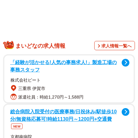
「後ろで支えてる黒子の腕が限界を迎えた瞬間」
まいどなの求人情報
求人情報一覧へ
そんなコメントとともに投稿されたのは、3枚の写真。写っ
「経験が活かせる!人気の事務求人!」製造工場の
ているのは、ウェルシュ・コーギー・ペンブロークの「神
事務スタッフ
楽（かぐら）」ちゃん（6歳・女の子）です。
株式会社ビート
三重県 伊賀市
大分県竹田市にある「くじゅう花公園」の撮影スポットで
派遣社員：時給1,270円～1,588円
の一幕。例年4月下旬から5月下旬にかけて、標高850mの丘
陵地帯で約8万株のネモフィラが見頃を迎えることで知られ
総合病院入院受付の医療事務/日祝休み/駅徒歩10
ています。
分/無資格応募可!時給1130円～1200円+交通費
NEW
フォトスポットでは、白やグリーンの花々が上品に咲き乱
京都南病院