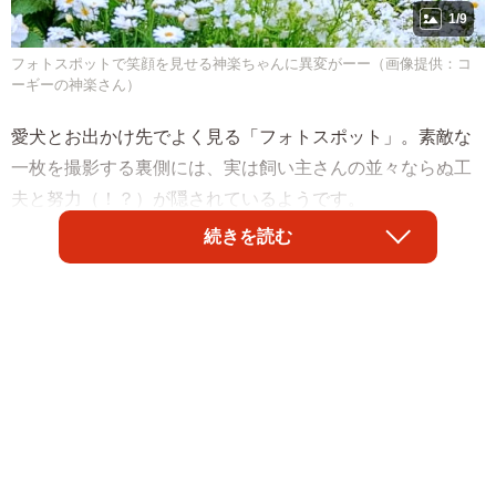
1/9
フォトスポットで笑顔を見せる神楽ちゃんに異変がーー（画像提供：コ
ーギーの神楽さん）
愛犬とお出かけ先でよく見る「フォトスポット」。素敵な
一枚を撮影する裏側には、実は飼い主さんの並々ならぬ工
夫と努力（！？）が隠されているようです。
続きを読む
今、Xでは愛犬の撮影風景を捉えた写真が多くの人を楽しま
せています。