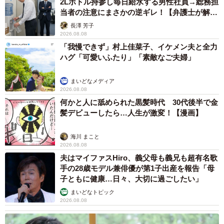
2Lボトル持参し毎日給水する男性社員→総務担
当者の注意にまさかの逆ギレ！【弁護士が解
日々を元気に過ごす神楽ちゃん。これからも、たくさん思
説】
長澤 芳子
い出に残る一枚をつくっていくことでしょう。
2026.08.08
「我慢できず」村上佳菜子、イケメン夫と全力
ハグ「可愛いふたり」「素敵なご夫婦」
まいどなメディア
2026.08.08
何かと人に舐められた黒髪時代 30代後半で金
髪デビューしたら…人生が激変！【漫画】
海川 まこと
2026.08.08
夫はマイファスHiro、義父母も義兄も超有名歌
手の28歳モデル兼俳優が第1子出産を報告「母
子ともに健康…日々、大切に過ごしたい」
まいどなトピック
7/9
2026.08.08
神楽ちゃんとママ、ベンチで寄り添う姿が素敵です（画像提供：コーギ