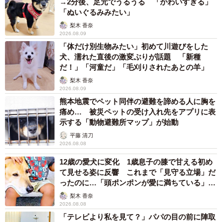
→2分後、足元でうるうる 「かわいすぎる」
3/9
「ぬいぐるみみたい」
梨木 香奈
「あれ？」 だんだん沈んでいく神楽ちゃん（画像提供：コーギーの神楽
2026.08.09
さん）
「体だけ別生物みたい」初めて川遊びをした
犬、濡れた直後の激変ぶりが話題 「新種
そして3枚目の写真では、さらに体が下へと沈み込み、白い
だ！」「河童だ」「毛刈りされたあとの羊」
花の間から顔の上の部分だけがのぞくような状態にーー。
梨木 香奈
当の神楽ちゃんも「何事！？」と言いたげな困惑した表情
2026.08.09
を浮かべています。
熊本地震でペット同伴の避難を諦める人に胸を
痛め… 被災ペットの受け入れ先をアプリに表
示する「動物避難所マップ」が始動
平藤 清刀
2026.08.08
12歳の愛犬に変化 1歳息子の膝で甘える初め
て見せる姿に反響 これまで「見守る立場」だ
ったのに…「頭ポンポンが愛に満ちている」
「尊…」
梨木 香奈
2026.08.08
「テレビより私を見て？」パパの目の前に陣取