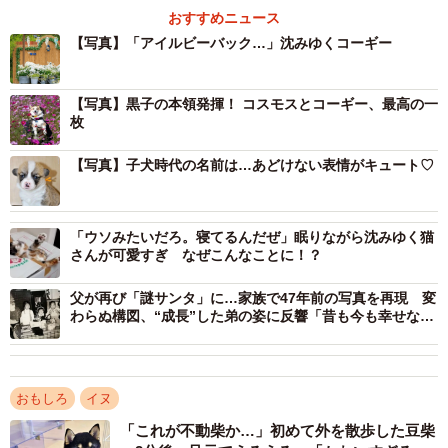
おすすめニュース
2/9
【写真】「アイルビーバック…」沈みゆくコーギー
フォトスポットで笑顔を見せる神楽ちゃん（画像提供：コーギーの神楽
さん）
【写真】黒子の本領発揮！ コスモスとコーギー、最高の一
枚
しかし、2枚目の写真になると、神楽ちゃんは少し上を見上
げるような姿勢になり、体勢が一段と低くなっています。
【写真】子犬時代の名前は…あどけない表情がキュート♡
「ウソみたいだろ。寝てるんだぜ」眠りながら沈みゆく猫
さんが可愛すぎ なぜこんなことに！？
父が再び「謎サンタ」に…家族で47年前の写真を再現 変
わらぬ構図、“成長”した弟の姿に反響「昔も今も幸せな写
真」
おもしろ
イヌ
「これが不動柴か…」初めて外を散歩した豆柴