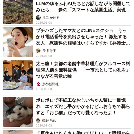
LLMのゆるふわAIたちとお話しながら開墾して
みたら… 夢の「スマートな菜園生活」実現な
るか
井二 かける
2026.08.08
プチバズしたママ友とのLINEスクショ うっ
かり電話番号を流出させちゃった！ 激怒する
友人 慰謝料の相場はいくらですか【弁護士が
解説】
長澤 芳子
2026.08.08
太っ腹！京都の老舗中華料理店がフルコース料
理50人前を無料提供 「一市民としてお礼を」
つながる善意の輪
京都新聞社
2026.08.08
ボロボロで不細工なおじいちゃん猫に一目惚
れ エイズだし手がかかるけど…おうちで暮ら
すと「おじ猫」だって可愛くなったよ！
鶴野 浩己
2026.08.08
「夏休みはたくさん働いてほしい」と職場から