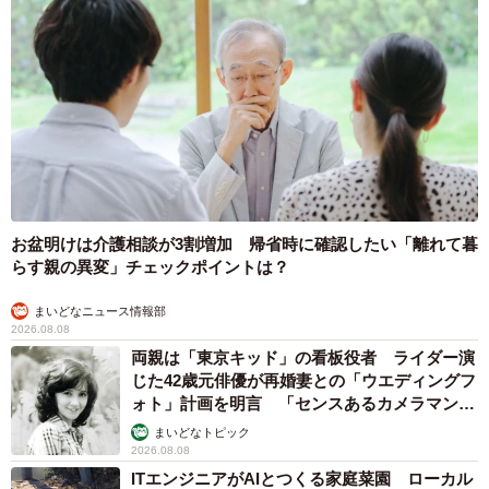
ーの神楽さん）
お盆明けは介護相談が3割増加 帰省時に確認したい「離れて暮
らす親の異変」チェックポイントは？
まいどなニュース情報部
2026.08.08
両親は「東京キッド」の看板役者 ライダー演
じた42歳元俳優が再婚妻との「ウエディングフ
ォト」計画を明言 「センスあるカメラマン求
む」
まいどなトピック
2026.08.08
ITエンジニアがAIとつくる家庭菜園 ローカル