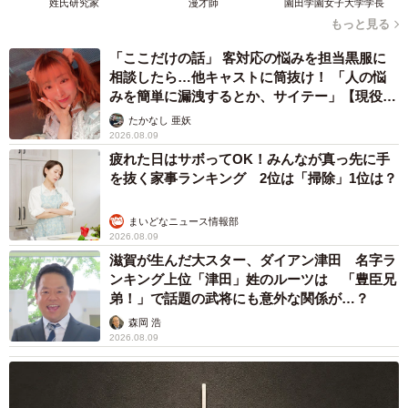
5/9
姓氏研究家
漫才師
園田学園女子大学学長
もっと見る
バス停で笑顔を見せる神楽ちゃん（画像提供：コーギーの神楽さん）
「ここだけの話」 客対応の悩みを担当黒服に
相談したら…他キャストに筒抜け！ 「人の悩
飼い主のコーギーの神楽さん（@Kus1oKg2vsgdWS2）に
みを簡単に漏洩するとか、サイテー」【現役キ
よると、この日カメラを構えていたのは夫であるパパ、神
ャストに取材】
たかなし 亜妖
楽ちゃんを支えていたのは投稿したママだったそうです。
2026.08.09
疲れた日はサボってOK！みんなが真っ先に手
を抜く家事ランキング 2位は「掃除」1位は？
「夫は、今までまったくと言っていいほど趣味がなかった
のですが、去年からカメラを持ち始めて、ここ1年ほどは季
まいどなニュース情報部
節の花を追って各地に撮影に行っています。今回、初めて
2026.08.09
ネモフィラの撮影に挑戦するために訪れました。撮影スポ
滋賀が生んだ大スター、ダイアン津田 名字ラ
ンキング上位「津田」姓のルーツは 「豊臣兄
ットの多い公園で、春先の花の多い一番いい季節だったの
弟！」で話題の武将にも意外な関係が…？
で、夫も私もテンションが上がり、各スポットで撮り始め
森岡 浩
た矢先のことでした」
2026.08.09
美しい景観に胸を躍らせながら撮影を楽しんでいる途中で
見つけたのが、このお洒落なフォトスポットでした。