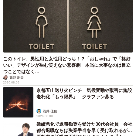
「私はしゃがんで神楽を抱え上げていたのですが、神楽の
足元にはちゃんと足を置けるスペースがありました。コー
ギーは体重が重いため、持ち上げると関節が外れてしまう
こともあるため、抱っこをするときはとくに注意が必要で
す」
このトイレ、男性用と女性用どっち！？「おしゃれ」で「格好
フォトスポットでは、犬の体に負担がかからないよう、し
いい」デザインが生む笑えない悲喜劇 本当に大事なのは目立
つことではなく…
っかりと安全面を考え、配慮されていました。
高野 朋美
2026.08.09
「神楽も足場はあるし、私も神楽を支えながらも負担はな
京都五山送り火ピンチ 気候変動や獣害に施設
老朽化「もう限界」 クラファン募る
さそうだったので撮影をしてみることに。ところが、しば
らくすると神楽がモゾモゾと動き始め、『神楽！ あと少し
浅井 佳穂
だから！ がんばって！』と声をかけ続けましたが、ご覧の
2026.08.09
通り、あれよあれよという間にあのような写真になりまし
業績悪化で退職勧奨を受けた30代会社員 会社
都合退職ならば失業手当を早く受け取れるが…
た（笑）」