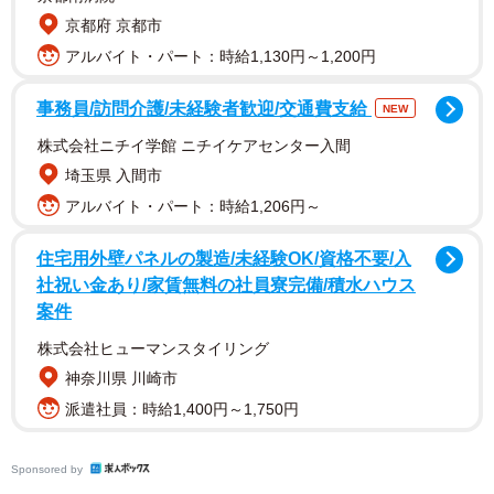
れ、まるで絵本の一コマのような華やかなセットが用意さ
京都府 京都市
れていました。
アルバイト・パート：時給1,130円～1,200円
1枚目の写真では、白い花々の向こうから神楽ちゃんがひょ
事務員/訪問介護/未経験者歓迎/交通費支給
NEW
っこりと顔を出し、口元を少し開けて明るい表情を浮かべ
株式会社ニチイ学館 ニチイケアセンター入間
ています。背景のウッドフェンスや爽やかな飾り付けも相
埼玉県 入間市
まって、まさに理想的なお出かけショットです。
アルバイト・パート：時給1,206円～
住宅用外壁パネルの製造/未経験OK/資格不要/入
社祝い金あり/家賃無料の社員寮完備/積水ハウス
案件
株式会社ヒューマンスタイリング
神奈川県 川崎市
派遣社員：時給1,400円～1,750円
Sponsored by