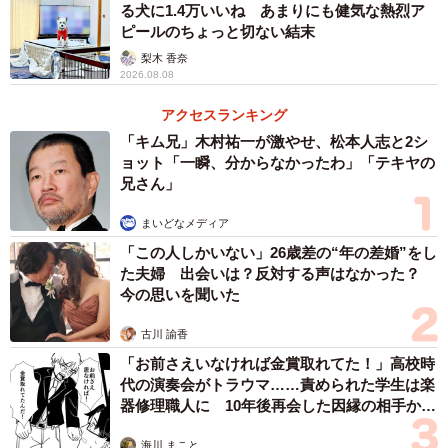
る犬に1.4万いいね あまりにも健気な熱烈ア
ピールのちょっと切ない結末
4/9
梨木 香奈
2026.08.08
神楽ちゃんを持ち上げていたママの腕に限界がーー（画像提供：コーギ
ーの神楽さん）
アクセスランキング
「キム兄」木村祐一が激やせ、松本人志と2シ
華やかで美しい撮影セットと、少しずつ沈んでいく神楽ち
ョット「一瞬、分からなかったわ」「テキヤの
兄さん」
ゃんの姿に、5.1万件の“いいね”が寄せられ、リプライには
「かわええ」「3枚目の顔w」「黒子も大変！」「沈んでっ
まいどなメディア
たワン」「いい表情すぎる」「アイルビーバック感が
「この人しかいない」26歳差の“年の差婚”をし
（笑）」「フレームアウトしていくのシュールすぎる」と
た夫婦 出会いは？反対する声はなかった？
今の思いを聞いた
いった多くの声が集まりました。
古川 諭香
ネモフィラと神楽ちゃん、初の撮影がスタート
「お前さえいなければ金賞取れてた！」高校時
代の演奏会がトラウマ……責められた学生は楽
器修理職人に 10年後再会した因縁の相手から
思わぬ申し出【漫画】
海川 まこと