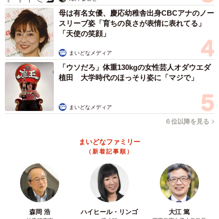
母は有名女優、慶応幼稚舎出身CBCアナのノー
スリーブ姿「育ちの良さが表情に表れてる」
「天使の笑顔」
まいどなメディア
「ウソだろ」体重130kgの女性芸人オダウエダ
植田 大学時代のほっそり姿に「マジで」
まいどなメディア
６位以降を見る
まいどなファミリー
（新着記事順）
森岡 浩
ハイヒール・リンゴ
大江 篤