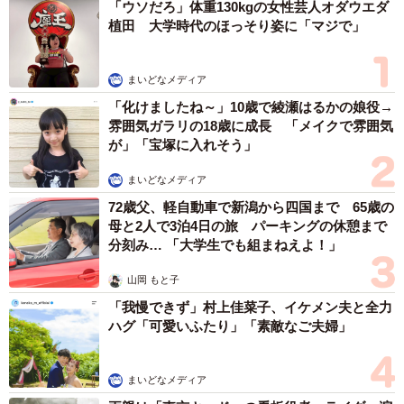
「ウソだろ」体重130kgの女性芸人オダウエダ
植田 大学時代のほっそり姿に「マジで」
まいどなメディア
「化けましたね～」10歳で綾瀬はるかの娘役→
雰囲気ガラリの18歳に成長 「メイクで雰囲気
が」「宝塚に入れそう」
まいどなメディア
72歳父、軽自動車で新潟から四国まで 65歳の
母と2人で3泊4日の旅 パーキングの休憩まで
分刻み… 「大学生でも組まねえよ！」
山岡 もと子
「我慢できず」村上佳菜子、イケメン夫と全力
ハグ「可愛いふたり」「素敵なご夫婦」
まいどなメディア