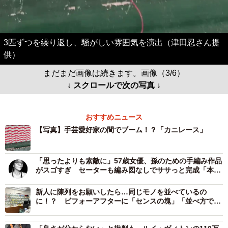
3匹ずつを繰り返し、騒がしい雰囲気を演出（津田忍さん提
供）
まだまだ画像は続きます。画像（3/6）
↓ スクロールで次の写真 ↓
おすすめニュース
【写真】手芸愛好家の間でブーム！？「カニレース」
「思ったよりも素敵に」57歳女優、孫のための手編み作品
がスゴすぎ セーターも編み図なしでササっと完成「本当
にお上手」「かっこいい」
新人に陳列をお願いしたら…同じモノを並べているの
に！？ ビフォーアフターに「センスの塊」「並べ方でこ
こまで変わるなんて驚き」