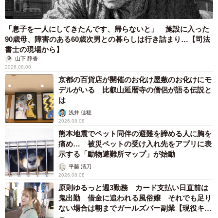
「息子を一人にしてきたんです、帰らないと」 施設に入った
90歳母、障害のある60歳次男との暮らしは行き詰まり…【司法
書士の現場から】
山下 静香
2026.08.08
京都の百貨店が開催のお化け屋敷のお化けにモ
デルがいる 比叡山延暦寺の僧侶が語る伝説と
は
浅井 佳穂
2026.08.08
熊本地震でペット同伴の避難を諦める人に胸を
痛め… 被災ペットの受け入れ先をアプリに表
示する「動物避難所マップ」が始動
平藤 清刀
2026.08.08
原則ゆるっと週3勤務 カード支払い日直前は
鬼出勤 借金に追われる風俗嬢 それでも足り
ない場合は朝までガールズバー副業【現役キャ