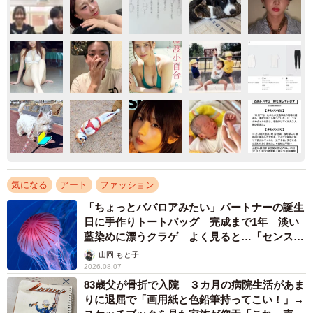
気になる
アート
ファッション
「ちょっとババロアみたい」パートナーの誕生
日に手作りトートバッグ 完成まで1年 淡い
藍染めに漂うクラゲ よく見ると…「センスす
ごい」
山岡 もと子
2026.08.07
83歳父が骨折で入院 ３カ月の病院生活があま
りに退屈で「画用紙と色鉛筆持ってこい！」→