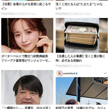
【当選】金運が上がる直前に起こるサ
宝くじ当たる人は“たまたま”じゃな
イン
い?!
PR(合同会社デジタルファーム )
PR(合同会社デジタルファーム )
ガーターベルトで際立つ妖艶脚線美
【当選した人が暴露】宝くじ運が動く
フリーアナ森香澄がランジェリーモデ
時、必ずある前触れ
ルに ｢PE...
PR(合同会社デジタルファーム )
「一瞬誰かと…」彦摩呂、30キロ近く
紗栄子の長男 18歳のモデル、カジュ