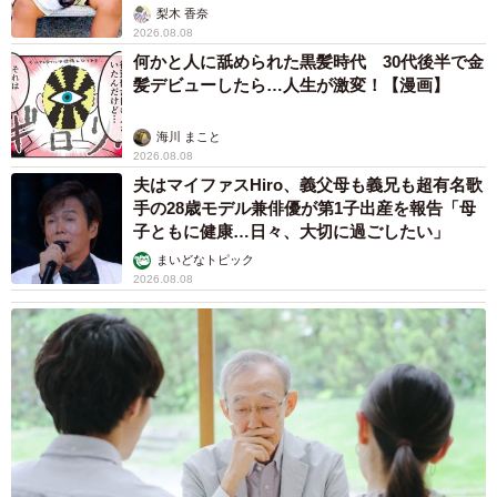
「尊…」
梨木 香奈
2026.08.08
何かと人に舐められた黒髪時代 30代後半で金
髪デビューしたら…人生が激変！【漫画】
海川 まこと
2026.08.08
夫はマイファスHiro、義父母も義兄も超有名歌
手の28歳モデル兼俳優が第1子出産を報告「母
子ともに健康…日々、大切に過ごしたい」
まいどなトピック
2026.08.08