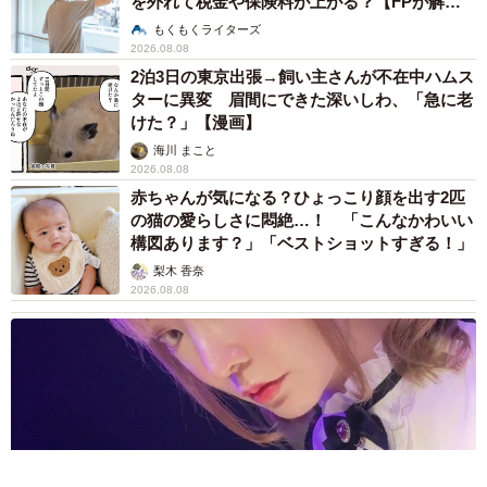
を外れて税金や保険料が上がる？【FPが解
説】
もくもくライターズ
2026.08.08
2泊3日の東京出張→飼い主さんが不在中ハムス
ターに異変 眉間にできた深いしわ、「急に老
けた？」【漫画】
海川 まこと
2026.08.08
赤ちゃんが気になる？ひょっこり顔を出す2匹
の猫の愛らしさに悶絶…！ 「こんなかわいい
構図あります？」「ベストショットすぎる！」
梨木 香奈
2026.08.08