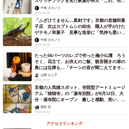
スケッチブックを見た家族が仰天「これ、売れ
ますよ…」
中将 タカノリ
2026.08.06
「ふざけてません…真剣です」京都の老舗和菓
子店 次はカブトムシの幼虫 職人が手がけた
ゲテモノ和菓子 見事な造形に「気持ち悪いく
らいリアル」
中将 タカノリ
2026.08.05
たった50パーツのレゴで作った極小仏壇 ろう
そく、花立て、お供えのご飯、観音開きの扉の
奥には位牌も…「チーンの音が聞こえてきそ
う」
山岡 もと子
2026.08.05
京都の人気猫スポット、寺院型アートミュージ
アム「猫猫寺」の「湯布別院」が8月12日、大
分・湯布院にオープン 癒しと感動、笑い、そ
して開運も 見どころなどをインタビュー
西松 宏
2026.08.02
アクセスランキング