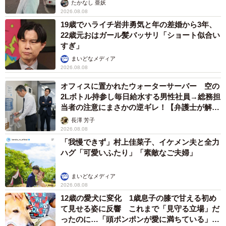
ストに取材】
たかなし 亜妖
2026.08.08
19歳でハライチ岩井勇気と年の差婚から3年、
22歳元おはガール髪バッサリ「ショート似合い
すぎ」
まいどなメディア
2026.08.08
オフィスに置かれたウォーターサーバー 空の
2Lボトル持参し毎日給水する男性社員→総務担
当者の注意にまさかの逆ギレ！【弁護士が解
説】
長澤 芳子
2026.08.08
「我慢できず」村上佳菜子、イケメン夫と全力
ハグ「可愛いふたり」「素敵なご夫婦」
まいどなメディア
2026.08.08
12歳の愛犬に変化 1歳息子の膝で甘える初め
て見せる姿に反響 これまで「見守る立場」だ
ったのに…「頭ポンポンが愛に満ちている」