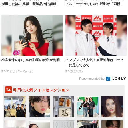
減量した姿に反響 既製品の防護服が
アルコーデのおしゃれ近影が「両親の
着られると...
いいとこ取...
小室安未のおしゃれ動画の秘密が判明
アマゾンで大人気！血圧対策はコーヒ
ーに足してみて
PR(アドビ｜CanCam.jp)
PR(森永乳業)
Recommended by
昨日の人気フォトセレクション