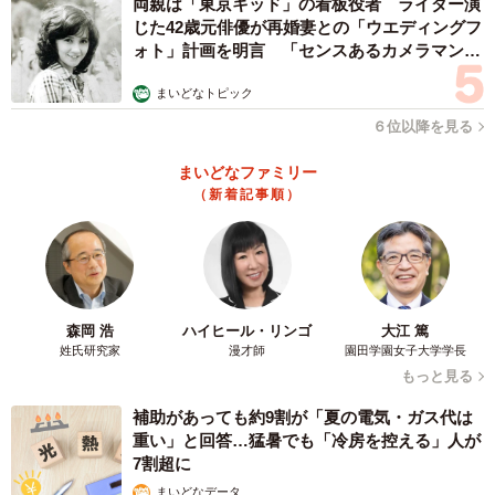
両親は「東京キッド」の看板役者 ライダー演
じた42歳元俳優が再婚妻との「ウエディングフ
ォト」計画を明言 「センスあるカメラマン求
む」
まいどなトピック
６位以降を見る
まいどなファミリー
（新着記事順）
森岡 浩
ハイヒール・リンゴ
大江 篤
姓氏研究家
漫才師
園田学園女子大学学長
もっと見る
補助があっても約9割が「夏の電気・ガス代は
重い」と回答…猛暑でも「冷房を控える」人が
7割超に
まいどなデータ