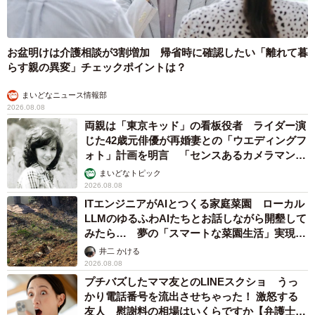
お盆明けは介護相談が3割増加 帰省時に確認したい「離れて暮
らす親の異変」チェックポイントは？
まいどなニュース情報部
2026.08.08
両親は「東京キッド」の看板役者 ライダー演
じた42歳元俳優が再婚妻との「ウエディングフ
ォト」計画を明言 「センスあるカメラマン求
む」
まいどなトピック
2026.08.08
ITエンジニアがAIとつくる家庭菜園 ローカル
LLMのゆるふわAIたちとお話しながら開墾して
みたら… 夢の「スマートな菜園生活」実現な
るか
井二 かける
2026.08.08
プチバズしたママ友とのLINEスクショ うっ
かり電話番号を流出させちゃった！ 激怒する
友人 慰謝料の相場はいくらですか【弁護士が