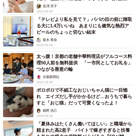
解説】
長澤 芳子
2026.08.08
「テレビより私を見て？」パパの目の前に陣取
る犬に1.4万いいね あまりにも健気な熱烈ア
ピールのちょっと切ない結末
梨木 香奈
2026.08.08
太っ腹！京都の老舗中華料理店がフルコース料
理50人前を無料提供 「一市民としてお礼を」
つながる善意の輪
京都新聞社
2026.08.08
ボロボロで不細工なおじいちゃん猫に一目惚
れ エイズだし手がかかるけど…おうちで暮ら
すと「おじ猫」だって可愛くなったよ！
鶴野 浩己
2026.08.08
「夏休みはたくさん働いてほしい」と職場から
頼まれた高2息子 バイトで稼ぎすぎると扶養