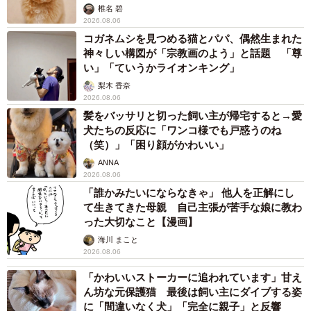
椎名 碧
2026.08.06
コガネムシを見つめる猫とパパ、偶然生まれた
神々しい構図が「宗教画のよう」と話題 「尊
い」「ていうかライオンキング」
梨木 香奈
2026.08.06
髪をバッサリと切った飼い主が帰宅すると→愛
犬たちの反応に「ワンコ様でも戸惑うのね
（笑）」「困り顔がかわいい」
ANNA
2026.08.06
「誰かみたいにならなきゃ」 他人を正解にし
て生きてきた母親 自己主張が苦手な娘に教わ
った大切なこと【漫画】
海川 まこと
2026.08.06
「かわいいストーカーに追われています」甘え
ん坊な元保護猫 最後は飼い主にダイブする姿
に「間違いなく犬」「完全に親子」と反響