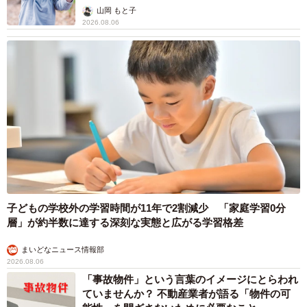
出し…
山岡 もと子
2026.08.06
7/8
子どもの学校外の学習時間が11年で2割減少 「家庭学習0分
普段は付属のショルダーストラップを付けてショルダーバッグにしてい
層」が約半数に達する深刻な実態と広がる学習格差
ます。
まいどなニュース情報部
2026.08.06
気になる収容能力は、財布、カードケース、ミンティア、
「事故物件」という言葉のイメージにとらわれ
香水、ハンカチ。普段は付属のショルダーストラップを付
ていませんか？ 不動産業者が語る「物件の可
けてショルダーバッグにして連れ歩いており、「友人と沖