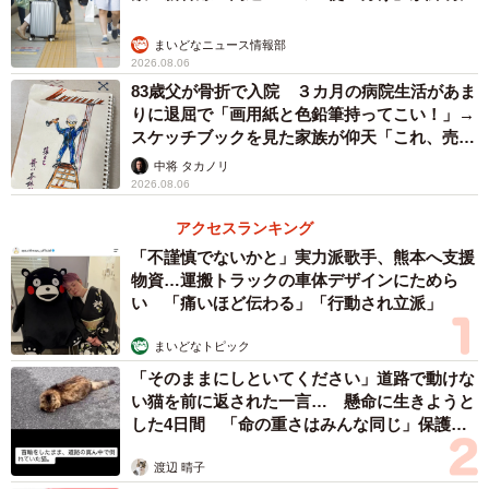
まいどなニュース情報部
2026.08.06
83歳父が骨折で入院 ３カ月の病院生活があま
りに退屈で「画用紙と色鉛筆持ってこい！」→
スケッチブックを見た家族が仰天「これ、売れ
ますよ…」
中将 タカノリ
2026.08.06
アクセスランキング
「不謹慎でないかと」実力派歌手、熊本へ支援
物資…運搬トラックの車体デザインにためら
い 「痛いほど伝わる」「行動され立派」
まいどなトピック
「そのままにしといてください」道路で動けな
い猫を前に返された一言… 懸命に生きようと
した4日間 「命の重さはみんな同じ」保護団
体代表の訴え
3/8
渡辺 晴子