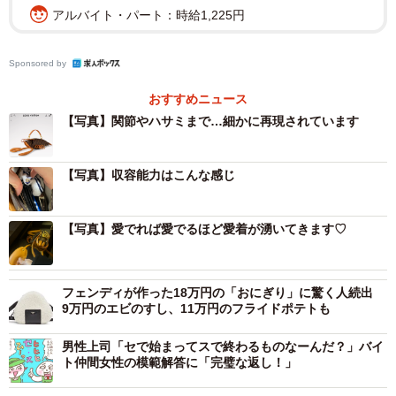
アルバイト・パート：時給1,225円
Sponsored by
おすすめニュース
【写真】関節やハサミまで…細かに再現されています
【写真】収容能力はこんな感じ
2/8
【写真】愛でれば愛でるほど愛着が湧いてきます♡
昨年、即完売したというエビ型ハンドバッグ（ルイ・ヴィトンの公式ホ
ームページより）
フェンディが作った18万円の「おにぎり」に驚く人続出
9万円のエビのすし、11万円のフライドポテトも
生き物や食べ物をモチーフにしたハイブランド商品が販売
されることもあり、FENDIのおにぎりバッグをアイドルグ
男性上司「セで始まってスで終わるものなーんだ？」バイ
ト仲間女性の模範解答に「完璧な返し！」
ループ「SnowMan」の目黒蓮さんが着用するなど、話題と
なっていた。一方で、ハイセンスなファッションに「ちょ