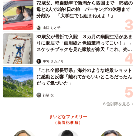
72歳父、軽自動車で新潟から四国まで 65歳の
収容能力は、財布、カードケース、ミンティア、香水、ハンカチ。
母と2人で3泊4日の旅 パーキングの休憩まで
分刻み… 「大学生でも組まねえよ！」
山岡 もと子
83歳父が骨折で入院 ３カ月の病院生活があま
りに退屈で「画用紙と色鉛筆持ってこい！」→
スケッチブックを見た家族が仰天「これ、売れ
ますよ…」
中将 タカノリ
「これ全部長野県」海外のような絶景ショット
に感動と反響「離れてからいいところだったん
だって気づいた」
行橋 友
６位以降を見る
まいどなファミリー
（新着記事順）