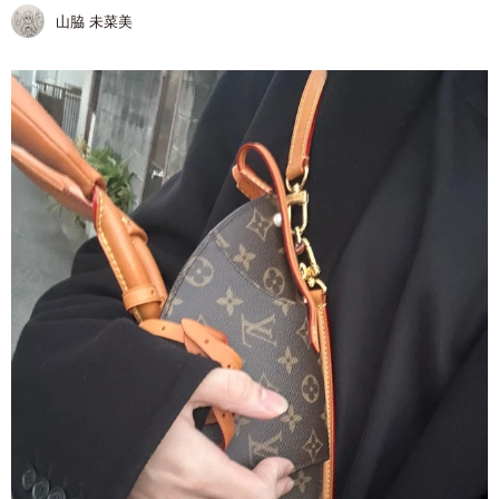
山脇 未菜美