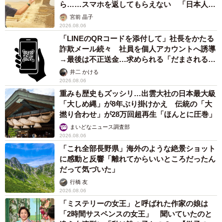
ら……スマホを返してもらえない 「日本人は
カモ代表かも」「私は6時間で3万円払った」
宮前 晶子
2026.08.06
「LINEのQRコードを添付して」社長をかたる
詐欺メール続々 社員を個人アカウントへ誘導
→最後は不正送金…求められる「だまされる前
提」の対策
井二 かける
2026.08.06
重みも歴史もズッシリ…出雲大社の日本最大級
「大しめ縄」が8年ぶり掛けかえ 伝統の「大
撚り合わせ」が28万回超再生「ほんとに圧巻」
まいどなニュース調査部
2026.08.06
「これ全部長野県」海外のような絶景ショット
に感動と反響「離れてからいいところだったん
だって気づいた」
行橋 友
2026.08.06
「ミステリーの女王」と呼ばれた作家の娘は
「2時間サスペンスの女王」 聞いていたのと