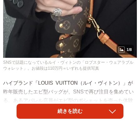
1/8
SNSで話題になっているルイ・ヴィトンの「ロブスター・ウェアラブル
ウォレット」。お値段は110万円＝いずれも提供写真
ハイブランド「LOUIS VUITTON（ルイ・ヴィトン）」が
昨年販売したエビ型バッグが、SNSで再び注目を集めてい
る。あるアパレル店員がエビ型のポシェットを売った体験
談をXに綴ったのをきっかけに、アパレル界の〝エビ需要〟
続きを読む
が話題に。そんな中、昨年、即完売となった約110万円のル
イ・ヴィトンのハンドバッグに脚光が当たった。実際に購
入した男性に話を聞くと―。