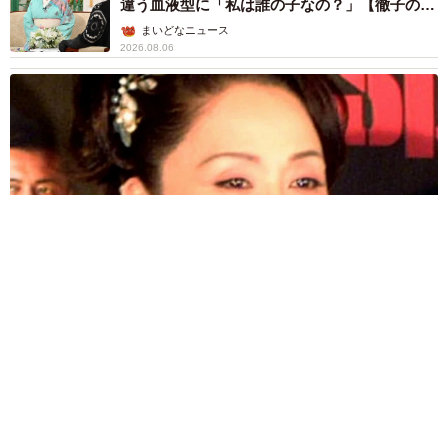
違う血液型に「私は誰の子なの？」【徹子の部
屋】
まいどなニュース
2026.08.06
「わぁ…姐さん…」「永遠にお美しい」 大女優岩下志麻さ
ん、写真家のインスタに登場
まいどなメディア
2026.08.05
「ふざけてません…真剣です」京都の老舗和菓
子店 次はカブトムシの幼虫 職人が手がけた