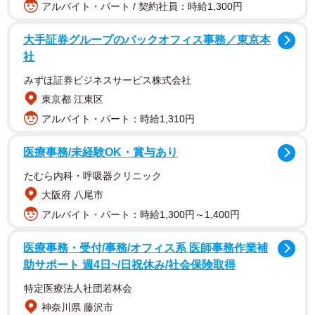
アルバイト・パート / 契約社員：時給1,300円
FENDIのおにぎりバッグは目黒蓮が着用
大手証券グループのバックオフィス事務／東京本
社
注目されているのは、ルイ・ヴィトンの2025年秋冬メンズ
コレクションで発表された「ロブスター・ウェアラブル ウ
みずほ証券ビジネスサービス株式会社
ォレット」。モノグラム・キャンバスとヌメ革を使用し、
東京都 江東区
パッド入りのハサミも本物さながらに表現されている。
アルバイト・パート：時給1,310円
医療事務/未経験OK・賞与あり
たむら内科・呼吸器クリニック
大阪府 八尾市
アルバイト・パート：時給1,300円～1,400円
医療事務・受付/事務/オフィス系 医師事務作業補
助サポート 週4日~/日祝休み/社会保険取得
特定医療法人社団若林会
神奈川県 藤沢市