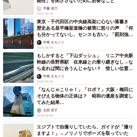
能性」を閉ざさないために必要なこと
縄に行った際に声を掛けられたり、居酒屋で若い子に喋り
平藤 清刀
2026.08.06
かけられたりと、バッグを通じた新しい交流もありまし
東京・千代田区の中央線高架に心ない落書き
た。愛でれば愛でるほどエヴィトンちゃんも愛で返してく
歴史ある昌平橋架道橋の被害に怒りの声 「何
れます（笑）」
も分かってないし、センスも古い」「罰則強化
して」
中将 タカノリ
2026.08.06
もしかすると「下山ダッシュ」 リニア中央新
幹線の長野県駅 在来線との乗り継ぎなし→な
ら走れば間に合うんじゃない？ 惜しい位置関
係が反響
中将 タカノリ
2026.08.06
「なんじゃこりゃ！」「ロボ？」大阪・梅田に
そびえる物体の正体は？ 昭和の遺産を調査し
てみた結果…
太田 浩子
2026.08.06
エジプトで自撮りしていたら、ガイドが「撮り
ますよ！」→ノリノリでポーズを取っていた