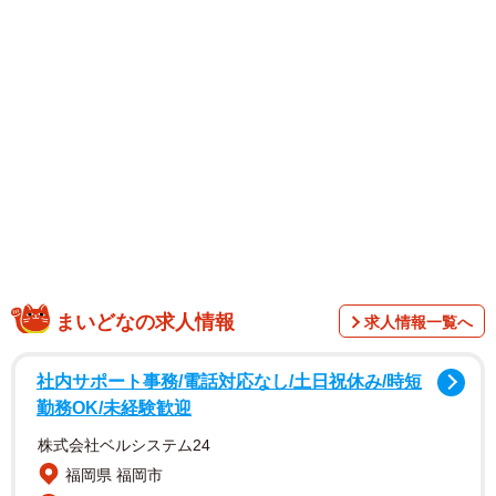
まいどなの求人情報
求人情報一覧へ
あんまりうちのエヴィトンちゃんを舐めないで欲しい
物は入らないし目立つし盗撮されるしおまけに友達にバカ
社内サポート事務/電話対応なし/土日祝休み/時短
にされる
https://t.co/iBnaKpeymO
勤務OK/未経験歓迎
pic.twitter.com/1b5LxCdwjW
株式会社ベルシステム24
福岡県 福岡市
— aki (@ak_rng_1)
January 14, 2026