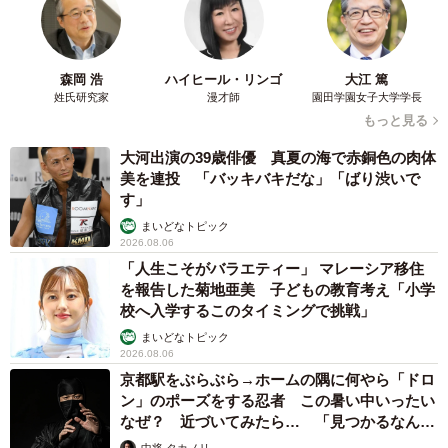
森岡 浩
ハイヒール・リンゴ
大江 篤
姓氏研究家
漫才師
園田学園女子大学学長
もっと見る
4/8
大河出演の39歳俳優 真夏の海で赤銅色の肉体
美を連投 「バッキバキだな」「ばり渋いで
パッド入りのハサミも本物さながらです…！
す」
まいどなトピック
「ビジュアルに惹かれて買いました。生産数が少なく、人
2026.08.06
と被らないのも魅力です。購入前にルイ・ヴィトン展に足
「人生こそがバラエティー」 マレーシア移住
を運び、普段見られないアイテムを自分の目で見て、素敵
を報告した菊地亜美 子どもの教育考え「小学
校へ入学するこのタイミングで挑戦」
なアイテムは手元に置いておきたいとも思いました」と話
まいどなトピック
す。
2026.08.06
京都駅をぶらぶら→ホームの隅に何やら「ドロ
購入後にXに写真を投稿すると、バカにしてくるコメントも
ン」のポーズをする忍者 この暑い中いったい
なぜ？ 近づいてみたら… 「見つかるなんて
あった。「自分では可愛いと思っていましたが、いざ批判
未熟」
中将 タカノリ