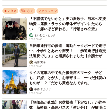
っと良さが分からない」「財力と持つ度胸と合わせるセン
エンタメ
気になる
ファッション
スが求められる」などの声も見受けられた。
「不謹慎でないかと」実力派歌手、熊本へ支援
物資…運搬トラックの車体デザインにためら
好きなものを人目を気にして纏えないのは寂しい
い 「痛いほど伝わる」「行動され立派」
では、実際の購入者はどんな思いを抱いているのだろう
まいどなトピック
2026.08.06
か。「あんまり、うちのエヴィトンちゃんを舐めないでほ
自転車通行可の歩道 電動キックボードで走行
しい。物は入らないし目立つし盗撮されるし、おまけにバ
中、小学生とあわや衝突！ 「歩道走行は道交
カにされる」と投稿したのは、24歳男性で、X名・akiさん
法違反でしょ」と指摘されました【弁護士が解
説】
（＠ak_rng_1）。
長澤 芳子
2026.08.06
タイの電車の中で見た優先席のマーク 子ど
も、妊娠、けが人、お年寄り… 一つだけ謎の
ものが！？「だから黄色なんですね」
中将 タカノリ
2026.08.06
【物価高が直撃】お盆帰省「予定なし」が約半
数 新幹線・高速バスの「使い分け」が鮮明に