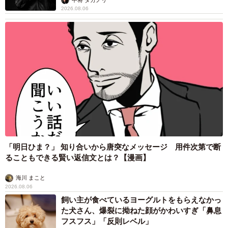
的な意見を叩きつけられると、高額なこともあり無駄な買
2026.08.06
い物だったかな…と心が折れそうになりました」と苦笑
い。しかし、好きなものを人目を気にして纏えないのは寂
しいと思い、使い始めた。「名前はエヴィトンちゃんで
す」
「明日ひま？」 知り合いから唐突なメッセージ 用件次第で断
ることもできる賢い返信文とは？【漫画】
海川 まこと
5/8
2026.08.06
飼い主が食べているヨーグルトをもらえなかっ
Youtubeでエヴィトンちゃんについて紹介するakiさん。
た犬さん、爆裂に拗ねた顔がかわいすぎ「鼻息
フスフス」「反則レベル」