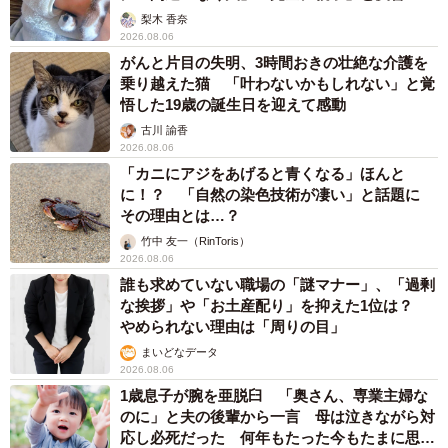
梨木 香奈
2026.08.06
がんと片目の失明、3時間おきの壮絶な介護を
乗り越えた猫 「叶わないかもしれない」と覚
6/8
悟した19歳の誕生日を迎えて感動
「愛でれば愛でるほどエヴィトンちゃんも愛で返してくれます（笑）」
古川 諭香
と購入者の男性。
2026.08.06
「カニにアジをあげると青くなる」ほんと
に！？ 「自然の染色技術が凄い」と話題に
その理由とは…？
竹中 友一（RinToris）
2026.08.06
誰も求めていない職場の「謎マナー」、「過剰
な挨拶」や「お土産配り」を抑えた1位は？
やめられない理由は「周りの目」
まいどなデータ
2026.08.06
1歳息子が腕を亜脱臼 「奥さん、専業主婦な
のに」と夫の後輩から一言 母は泣きながら対
応し必死だった 何年もたった今もたまに思い