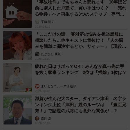
「事故物件」でもちゃんと売れます 10年ほど
前に購入した戸建て、買い手はつく？ 「売れ
る物件」へと再生する3つのステップ 専門家
が解説
平藤 清刀
2026.08.10
「ここだけの話」 客対応の悩みを担当黒服に
相談したら…他キャストに筒抜け！ 「人の悩
みを簡単に漏洩するとか、サイテー」【現役キ
ャストに取材】
たかなし 亜妖
2026.08.09
疲れた日はサボってOK！みんなが真っ先に手
を抜く家事ランキング 2位は「掃除」1位は？
まいどなニュース情報部
2026.08.09
滋賀が生んだ大スター、ダイアン津田 名字ラ
ンキング上位「津田」姓のルーツは 「豊臣兄
弟！」で話題の武将にも意外な関係が…？
森岡 浩
2026.08.09