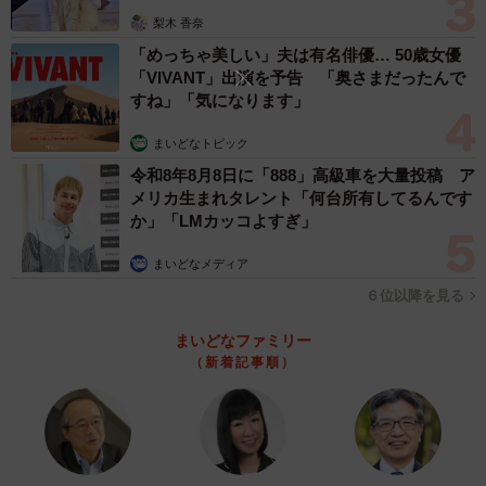
梨木 香奈
「めっちゃ美しい」夫は有名俳優… 50歳女優
「VIVANT」出演を予告 「奥さまだったんで
すね」「気になります」
まいどなトピック
令和8年8月8日に「888」高級車を大量投稿 ア
メリカ生まれタレント「何台所有してるんです
か」「LMカッコよすぎ」
まいどなメディア
６位以降を見る
まいどなファミリー
（新着記事順）