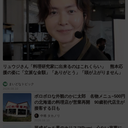
リュウジさん「料理研究家に出来るのはこれくらい」 熊本応
援の姿に「立派な金額」「ありがとう」「頭が上がりません」
まいどなトピック
2026.08.10
ボロボロな外観のかに太郎 名物メニュ−500円
の北海道の料理店が営業再開 90歳初代店主が
接客する日も
中将 タカノリ
2026.08.10
平成ギャル界のカリスマRumi 心ない言葉に