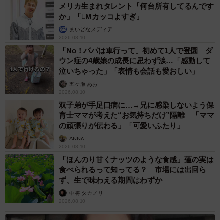
メリカ生まれタレント「何台所有してるんです
か」「LMカッコよすぎ」
まいどなメディア
2026.08.10
「No！パパは車行って」初めて1人で登園 ダ
ウン症の4歳娘の成長に思わず涙…「感動して
泣いちゃった」「表情も会話も愛おしい」
五ヶ瀬 あお
2026.08.10
双子弟が手足口病に…→兄に感染しないよう保
育士ママが考えた“お気持ちだけ”隔離 「ママ
の頑張りが伝わる」「可愛いふたり」
ANNA
2026.08.10
「ほんのり甘くナッツのような食感」蓮の実は
食べられるって知ってる？ 市場には出回ら
ず、生で味わえる期間はわずか
中将 タカノリ
2026.08.10