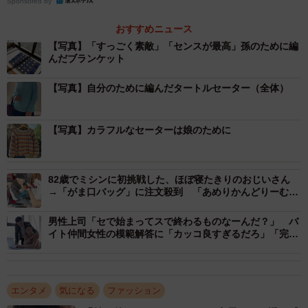
Sponsored by
おすすめニュース
【写真】「すっごく素敵」「センスが最高」孫のために編
んだブランケット
【写真】自分のために編んだタートルセーター（全体）
【写真】カラフルなセーターは娘のために
82歳でミシンに初挑戦した、ほぼ寝たきりのおじいさん
→「がま口バッグ」に注文殺到 「あめりかんどりーむみ
たいや！」と生きがいに
男性上司「セで始まってスで終わるものなーんだ？」 バ
イト仲間女性の模範解答に「カッコ良すぎるだろ」「完璧
な返し！」
エンタメ
気になる
ファッション