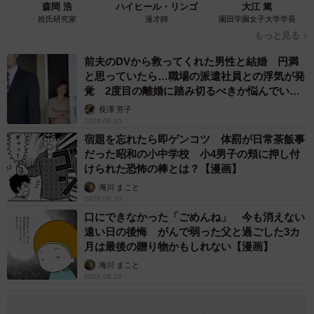
森岡 浩
ハイヒール・リンゴ
大江 篤
姓氏研究家
漫才師
園田学園女子大学学長
もっと見る
前夫のDVから救ってくれた男性と結婚 円満
と思っていたら…職場の派遣社員との浮気が発
覚 2度目の離婚に踏み切るべきか悩んでいま
す【夫婦関係修復カウンセラーが解説】
長澤 芳子
2026.08.10
宿題を忘れたら即ゲンコツ 体罰が日常茶飯事
だった昭和の小中学校 小4男子の頬に押し付
けられた恐怖の棒とは？【漫画】
海川 まこと
2026.08.10
口にできなかった「ごめんね」 今も消えない
遠い日の後悔 がんで弱った父と過ごした3カ
月は最後の贈り物かもしれない【漫画】
海川 まこと
2026.08.10