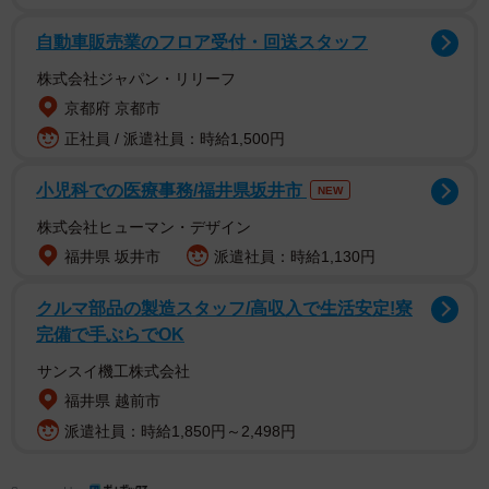
自動車販売業のフロア受付・回送スタッフ
株式会社ジャパン・リリーフ
京都府 京都市
正社員 / 派遣社員：時給1,500円
手編み作品専用のアカウントもあり、娘のために編んだ
というカラフルな柄のセーターや、帽子、ミトン、ハンド
小児科での医療事務/福井県坂井市
NEW
ウォーマーなどさまざまな作品を公開しています。
株式会社ヒューマン・デザイン
福井県 坂井市
派遣社員：時給1,130円
クルマ部品の製造スタッフ/高収入で生活安定!寮
完備で手ぶらでOK
サンスイ機工株式会社
福井県 越前市
派遣社員：時給1,850円～2,498円