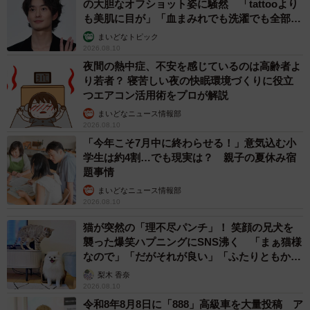
の大胆なオフショット姿に騒然 「tattooより
も美肌に目が」「血まみれでも洗濯でも全部か
っこいい」
まいどなトピック
2026.08.10
夜間の熱中症、不安を感じているのは高齢者よ
り若者？ 寝苦しい夜の快眠環境づくりに役立
つエアコン活用術をプロが解説
まいどなニュース情報部
2026.08.10
「今年こそ7月中に終わらせる！」意気込む小
学生は約4割…でも現実は？ 親子の夏休み宿
題事情
まいどなニュース情報部
2026.08.10
猫が突然の「理不尽パンチ」！ 笑顔の兄犬を
襲った爆笑ハプニングにSNS沸く 「まぁ猫様
なので」「だがそれが良い」「ふたりともかわ
いいね」
梨木 香奈
2026.08.10
令和8年8月8日に「888」高級車を大量投稿 ア