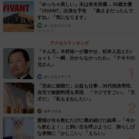
「めっちゃ美しい」夫は有名俳優… 50歳女優
「VIVANT」出演を予告 「奥さまだったんで
すね」「気になります」
まいどなトピック
2026.08.10
アクセスランキング
「キム兄」木村祐一が激やせ、松本人志と2シ
ョット「一瞬、分からなかったわ」「テキヤの
兄さん」
まいどなメディア
「完全に旅館だ」お盆も仕事…30代独身男性、
自宅で旅館料理を再現 「マジですごい」「天
才だ」「私もまねしたい」
金井 かおる
愛猫が水を飲むたびに褒め続けた結果→「今か
ら飲むよ！」と飼い主を呼ぶように 誇らしげ
な表情に「かしこい」「えらい」