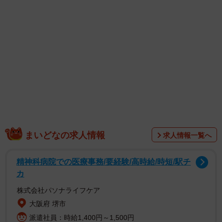
うタートルネックのセーターを着用し、「自分用に薄手で
軽いタートルネックのセーターを、パターン無しで編んで
みた」と報告。「思ったよりも素敵に仕上がり着心地も宜
しい」と笑顔を見せました。
セーターの色はベビーブルーと呼ばれる明るい水色。出
来栄えは見事で、グレイのショートヘアの相楽さんにもよ
く似合っており、「本当に編み物がお上手ですね」「素敵
に仕上がってます」「かっこいい」などの称賛が集まりま
した。
まいどなの求人情報
求人情報一覧へ
精神科病院での医療事務/要経験/高時給/時短/駅チ
カ
株式会社パソナライフケア
大阪府 堺市
派遣社員：時給1,400円～1,500円