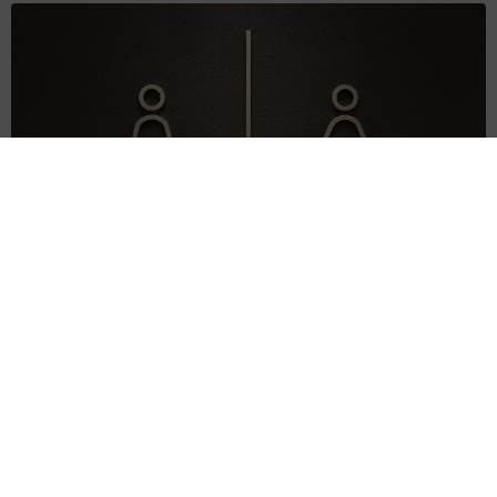
このトイレ、男性用と女性用どっち！？「おしゃれ」で「格好
いい」デザインが生む笑えない悲喜劇 本当に大事なのは目立
つことではなく…
高野 朋美
2026.08.09
京都五山送り火ピンチ 気候変動や獣害に施設
老朽化「もう限界」 クラファン募る
浅井 佳穂
2026.08.09