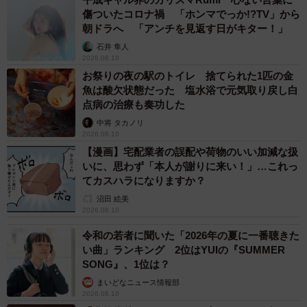
傷ついたコロナ禍 「ホンマでっか!?TV」から
朝ドラへ 「アンチを見返す日がキター！」
石井 隼人
2026.08.10
お祭りの夜の駅のトイレ 捨てられた1匹の金
魚は酸欠状態だった 塩水浴で元気取り戻し白
点病の治療も奏功した
中将 タカノリ
2026.08.10
【漫画】宅配業者の誤配や荷物のいい加減な扱
いに、思わず「本人が謝りに来い！」…これっ
てカスハラになりますか？
沼田 絵美
2026.08.10
令和の若者に聞いた「2026年の夏に一番聴きた
い曲」ランキング 2位はYUIの『SUMMER
SONG』、1位は？
まいどなニュース情報部
2026.08.10