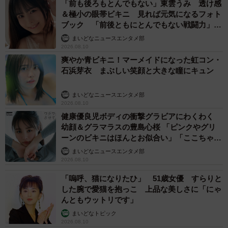
「前も後ろもとんでもない」東雲うみ 透け感
＆極小の眼帯ビキニ 見れば元気になるフォト
ブック 「前後ともにとんでもない戦闘力」
「桃ダイナマイトがすごい」
まいどなニュースエンタメ部
2026.08.10
爽やか青ビキニ！マーメイドになった虹コン・
石浜芽衣 まぶしい笑顔と大きな瞳にキュン
まいどなニュースエンタメ部
2026.08.10
健康優良児ボディの衝撃グラビアにわくわく
幼顔＆グラマラスの豊島心桜 「ピンクやグリ
ーンのビキニはほんとお似合い」「ここちゃん
天使 また可愛くなった」
まいどなニュースエンタメ部
2026.08.10
「嗚呼、猫になりたひ」 51歳女優 すらりと
した腕で愛猫を抱っこ 上品な美しさに「にゃ
んともウットリです」
まいどなトピック
2026.08.10