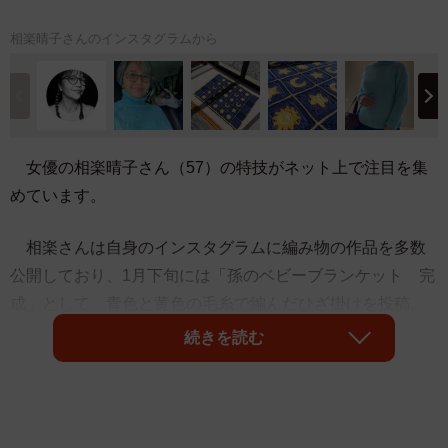
相楽晴子さんのインスタグラムから
女優の相楽晴子さん（57）の特技がネット上で注目を集
めています。
相楽さんは自身のインスタグラムに編み物の作品を多数
公開しており、1月下旬には「孫のベビーブランケット 完
成」として、青色と黄色の毛糸で編んだひざ掛けを投稿。
太陽や月、星のモチーフを組み合わせた作品に、ファンか
続きを読む
らは「お孫さんがうらやましい」「すっごく素敵です」
「センスが最高」などの声が。
また2月6日の最新の投稿では、余った毛糸で編んだとい