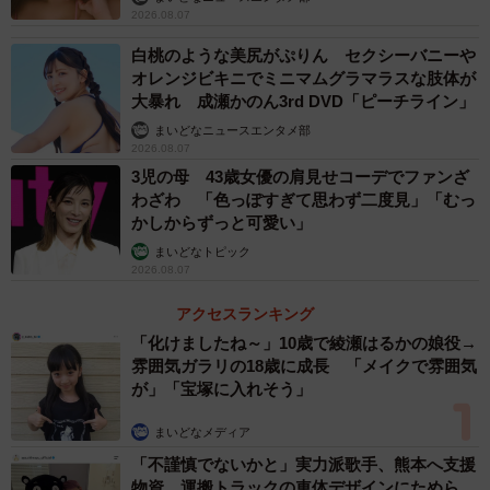
たい」
2026.08.07
白桃のような美尻がぷりん セクシーバニーや
オレンジビキニでミニマムグラマラスな肢体が
大暴れ 成瀬かのん3rd DVD「ピーチライン」
まいどなニュースエンタメ部
2026.08.07
3児の母 43歳女優の肩見せコーデでファンざ
わざわ 「色っぽすぎて思わず二度見」「むっ
かしからずっと可愛い」
まいどなトピック
2026.08.07
アクセスランキング
「化けましたね～」10歳で綾瀬はるかの娘役→
雰囲気ガラリの18歳に成長 「メイクで雰囲気
が」「宝塚に入れそう」
まいどなメディア
「不謹慎でないかと」実力派歌手、熊本へ支援
物資…運搬トラックの車体デザインにためら