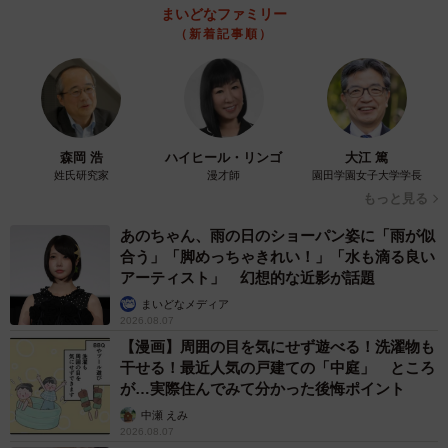
まいどなファミリー
（新着記事順）
森岡 浩
ハイヒール・リンゴ
大江 篤
姓氏研究家
漫才師
園田学園女子大学学長
もっと見る
あのちゃん、雨の日のショーパン姿に「雨が似
合う」「脚めっちゃきれい！」「水も滴る良い
アーティスト」 幻想的な近影が話題
まいどなメディア
2026.08.07
【漫画】周囲の目を気にせず遊べる！洗濯物も
干せる！最近人気の戸建ての「中庭」 ところ
が…実際住んでみて分かった後悔ポイント
中瀬 えみ
2026.08.07