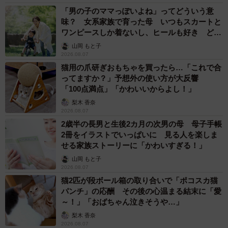
「男の子のママっぽいよね」ってどういう意
味？ 女系家族で育った母 いつもスカートと
ワンピースしか着ないし、ヒールも好き どの
へんが…
山岡 もと子
2026.08.07
猫用の爪研ぎおもちゃを買ったら…「これで合
ってますか？」予想外の使い方が大反響
「100点満点」「かわいいからよし！」
梨木 香奈
2026.08.07
2歳半の長男と生後2カ月の次男の母 母子手帳
2冊をイラストでいっぱいに 見る人を楽しま
せる家族ストーリーに「かわいすぎる！」
山岡 もと子
2026.08.07
猫2匹が段ボール箱の取り合いで「ポコスカ猫
パンチ」の応酬 その後の心温まる結末に「愛
～！」「おばちゃん泣きそうや…」
梨木 香奈
2026.08.07