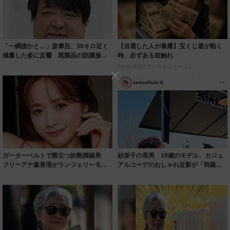
「一瞬誰かと…」彦摩呂、30キロ近く
【当選した人が暴露】宝くじ運が動く
減量した姿に反響 既製品の防護服が
時、必ずある前触れ
着られると...
PR(合同会社デジタルファーム )
ガーターベルトで際立つ妖艶脚線美
紗栄子の長男 18歳のモデル、カジュ
フリーアナ森香澄がランジェリーモデ
アルコーデのおしゃれ近影が「両親の
ルに ｢PE...
いいとこ取...