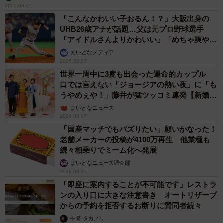
2026.08.07
「こんなかわいい子おるん！？」大阪出身の
UHB26歳アナが話題…父は元プロ野球選手
「アイドルさんよりかわいい」「めちゃ爽や
か」
まいどなメディア
2026.08.07
世界一周中に3度も出会った運命的カップル
口では言えない「ジョージアの熱い夜」に「も
うやめぇや！」藤井が猛ツッコミ連発【新婚さ
ん】
まいどなニュース
2026.08.07
「国産マッチでもバズりたい」願いかなった！
老舗メーカーの投稿が4100万再生 他業種も
続々相乗りでミーム化へ発展
まいどなニュース調査部
2026.08.07
「即座に案内することが不可能です」レストラ
ンの入り口に大きな注意書き オートリザーブ
からの予約を拒否するお断りに賛同者続々
中将 タカノリ