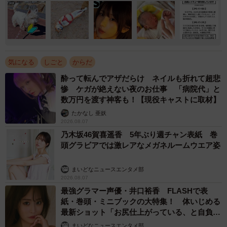
気になる
しごと
からだ
酔って転んでアザだらけ ネイルも折れて超悲
惨 ケガが絶えない夜のお仕事 「病院代」と
数万円を渡す神客も！【現役キャストに取材】
たかなし 亜妖
2026.08.07
乃木坂46賀喜遥香 5年ぶり週チャン表紙 巻
頭グラビアでは激レアなメガネルームウエア姿
まいどなニュースエンタメ部
2026.08.07
最強グラマー声優・井口裕香 FLASHで表
紙・巻頭・ミニブックの大特集！ 体いじめる
最新ショット「お尻仕上がっている、と自負し
ています」「いくつになっても理想の身体でい
まいどなニュースエンタメ部