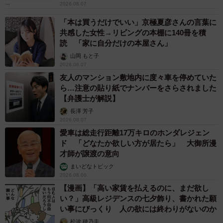
2026.08.07
「本は買うだけでいい」京極夏彦さんの言葉に
共感した女性→リビングの本棚に140冊を積
読 「家に自分だけの本屋さん」
山岡 もと子
2026.08.07
友人のマンション敷地内に度々車を停めていた
ら…注意の貼り紙でナンバーをさらされました
【弁護士が解説】
長澤 芳子
2026.08.07
愛車は総走行距離17万キロのホンダレジェン
ド 「どなたか欲しい方が居たら」 大御所漫
才師が譲渡の意向
まいどなトピック
2026.08.06
【漫画】「高い家賃を払えるのに、まだ欲し
い？」高級レジデンスの七夕飾り、書かれた願
い事にびっくり 人の欲には終わりがないのか
松波 穂乃圭