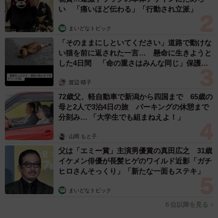
い 「痛いほど伝わる」「行動され立派」
まいどなトピック
「そのままにしといてください」道路で動けな
い猫を前に返された一言… 懸命に生きようと
した4日間 「命の重さはみんな同じ」保護団
体代表の訴え
渡辺 晴子
72歳父、軽自動車で新潟から四国まで 65歳の
母と2人で3泊4日の旅 パーキングの休憩まで
分刻み… 「大学生でも組まねえよ！」
山岡 もと子
父は「エミー賞」主演男優賞の真田広之 31歳
イケメン俳優が長髪ヒゲのワイルド近影「ガチ
ヒロさんそっくり」「新たな一面もステキ」
まいどなトピック
６位以降を見る