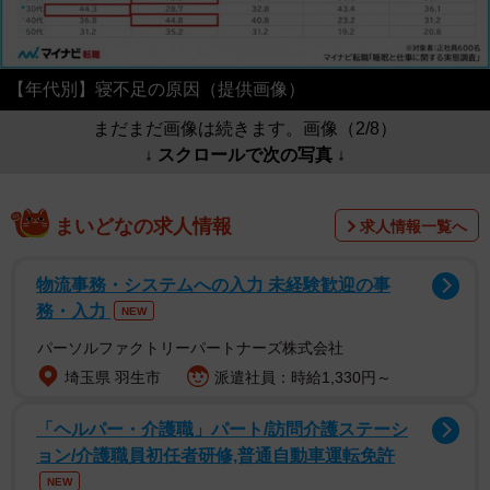
【年代別】寝不足の原因（提供画像）
まだまだ画像は続きます。画像（2/8）
↓ スクロールで次の写真 ↓
まいどなの求人情報
求人情報一覧へ
物流事務・システムへの入力 未経験歓迎の事
務・入力
NEW
パーソルファクトリーパートナーズ株式会社
埼玉県 羽生市
派遣社員：時給1,330円～
「ヘルパー・介護職」パート/訪問介護ステーシ
ョン/介護職員初任者研修,普通自動車運転免許
NEW