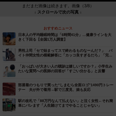
まだまだ画像は続きます。画像（3/8）
↓ スクロールで次の写真 ↓
おすすめニュース
日本人の平均睡眠時間は「6時間41分」…健康ラインを大
きく下回る【全国1万人調査】
男性上司「セで始まってスで終わるものなーんだ？」 バ
イト仲間女性の模範解答に「カッコ良すぎるだろ」「完璧
な返し！」
「おっぱいが大きい人の聴診は嬉しいですか？」小学生み
たいな質問への医師の回答が「すごい分かる」と反響
部屋着のつもりで買った“しまむら全面ロゴ”1490円トレー
ナー 夫が外で着用→駅で三度見、娘も反応
駅の改札で「88万円なんて払えない」と泣く女性←それ簡
単にバレます「人生賭けてまでやることじゃない」