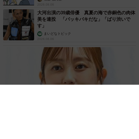
2026.08.06
大河出演の39歳俳優 真夏の海で赤銅色の肉体
美を連投 「バッキバキだな」「ばり渋いで
す」
まいどなトピック
2026.08.06
「人生こそがバラエティー」 マレーシア移住を報告した菊地亜
美 子どもの教育考え「小学校へ入学するこのタイミングで挑
戦」