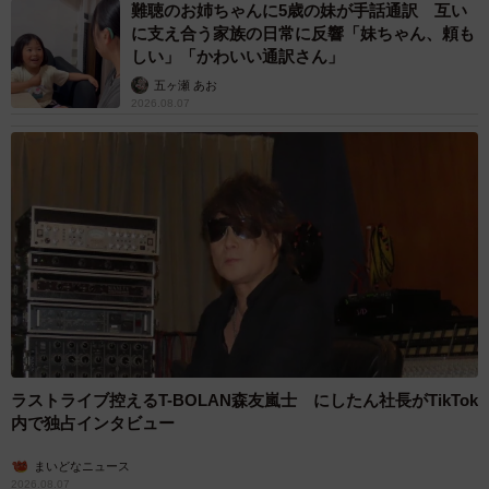
難聴のお姉ちゃんに5歳の妹が手話通訳 互い
に支え合う家族の日常に反響「妹ちゃん、頼も
しい」「かわいい通訳さん」
五ヶ瀬 あお
2026.08.07
ラストライブ控えるT-BOLAN森友嵐士 にしたん社長がTikTok
内で独占インタビュー
まいどなニュース
2026.08.07