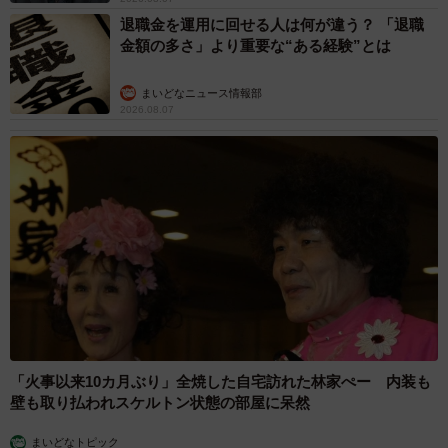
退職金を運用に回せる人は何が違う？ 「退職
金額の多さ」より重要な“ある経験”とは
まいどなニュース情報部
2026.08.07
「火事以来10カ月ぶり」全焼した自宅訪れた林家ぺー 内装も
壁も取り払われスケルトン状態の部屋に呆然
まいどなトピック