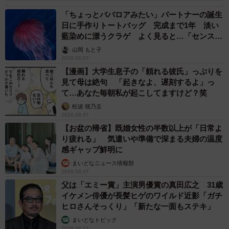
「ちょっとババロアみたい」パートナーの誕生
日に手作りトートバッグ 完成まで1年 淡い
藍染めに漂うクラゲ よく見ると…「センスす
ごい」
山岡 もと子
2026.08.07
【漫画】大学生息子の「頼れる彼氏」っぷりを
見て母は絶句 「起きなよ、遅刻するよ」っ
て…あなた毎朝私が起こしてますけど？笑
松波 穂乃圭
2026.08.07
【お盆の帰省】既婚女性の半数以上が「日常よ
り疲れる」 気遣いや準備で深まる夫婦の温度
感ギャップ鮮明に
まいどなニュース情報部
2026.08.07
父は「エミー賞」主演男優賞の真田広之 31歳
イケメン俳優が長髪ヒゲのワイルド近影「ガチ
ヒロさんそっくり」「新たな一面もステキ」
まいどなトピック
2026.08.07