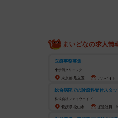
調査は、20～50代の正社員600人
した。
厚生労働省の
「健康づくりのための睡
をとることが推奨されています。
まいどなの求人情
そこで、20～50代の正社員に「睡
14分」で、約4人に1人が「6時間未
医療事務募集
となりました。
東伊興クリニック
東京都 足立区
アルバイト・
また、「理想の睡眠時間」については
たものの、平均は「7時間13分」で
総合病院での診療科受付スタッ
株式会社ジェイウェイブ
愛媛県 松山市
派遣社員：時給