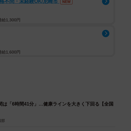
資格不問・未経験OK/尼崎市
NEW
給1,300円
給1,600円
2/8
不足の頻度（提供画像）
と、「週2～4日以上」（38.8％）や「週5～7日」
睡眠時間は6時間以上である一方、睡眠不足を感じている
間は「6時間41分」…健康ラインを大きく下回る【全国
ました。
報部