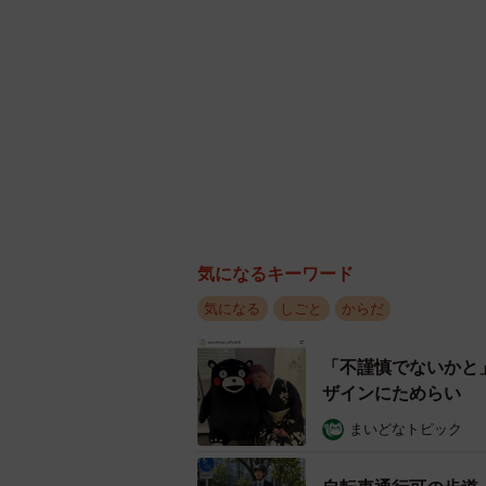
ザインにためらい 
まいどなトピック
自転車通行可の歩道
「歩道走行は道交法
【寝不足
長澤 芳子
また、「現在の勤務時間」を寝不足
タイの電車の中で見
長い傾向があり、平均勤務時間では全
り… 一つだけ謎の
中将 タカノリ
【物価高が直撃】お
い分け」が鮮明に
まいどなニュース情
83歳父が骨折で入