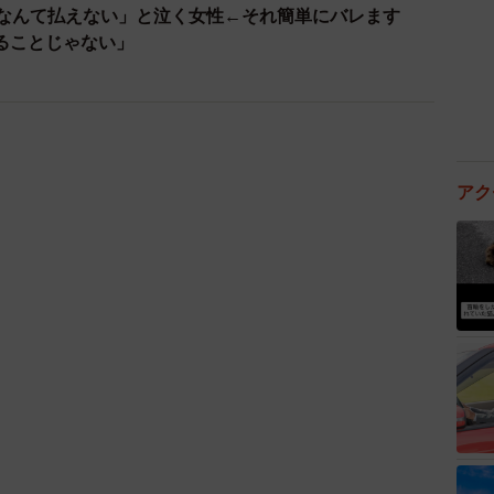
4/8
アク
別】寝不足の原因（提供画像）
もらったところ、全体では「仕事時間の長さ・通勤時間
」（いずれも38.1％）が最多となり、特に30代は「仕
4.3％）、20代では「仕事・人間関係のストレス」
としたメンタル不調・考え」（42.4％）が他の年代と比
」実力派歌手、熊本へ支援物資…運搬トラックの車体デ