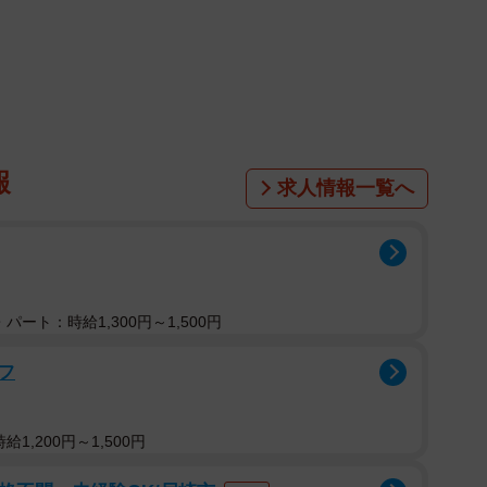
を対象として、2026年2月にインターネットで実施されま
眠ガイド 2023」
によると、成人は6時間以上の睡眠
報
求人情報一覧へ
眠時間の実態」を聞いたところ、平均睡眠時間は「6時間
満」（26.9％）と、推奨時間よりも睡眠時間が短い結果
パート：時給1,300円～1,500円
、「8時間以上9時間未満」（48.0％）が最も多くなっ
、理想と実態の差は約1時間あることがわかりました。
フ
1,200円～1,500円