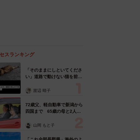
セスランキング
「そのままにしといてくださ
い」道路で動けない猫を前に
返された一言… 懸命に生き
ようとした4日間 「命の重
渡辺 晴子
さはみんな同じ」保護団体代
表の訴え
72歳父、軽自動車で新潟から
四国まで 65歳の母と2人で
3泊4日の旅 パーキングの休
憩まで分刻み… 「大学生で
山岡 もと子
も組まねえよ！」
「これ全部長野県」海外のよ