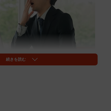
続きを読む
1/8
※画像はイメージです（buritora/stock.adobe.com）
取っていますか。株式会社マイナビ（東京都千代田区）
イナビ転職』が実施した「睡眠と仕事」に関する実態調
睡眠「6時間未満」で、理想とする平均睡眠時間と約1時
した。では、寝不足になってしまうのはどのような原因