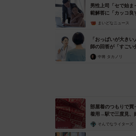
男性上司「セで始ま
範解答に「カッコ良
まいどなニュース
「おっぱいが大きい
師の回答が「すごい
中将 タカノリ
部屋着のつもりで買っ
寝
着用→駅で三度見、
そんでなライターズ
駅の改札で「88万
「人生賭けてまでや
はやかわ リュウ