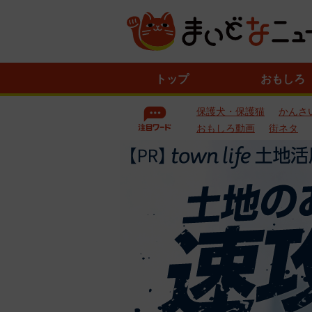
ニ
トップ
おもしろ
ュ
ー
保護犬・保護猫
かんさ
ス
一
おもしろ動画
街ネタ
覧