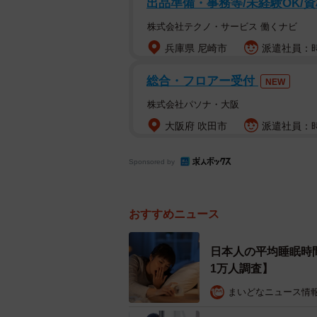
出品準備・事務等/未経験OK/
株式会社テクノ・サービス 働くナビ
兵庫県 尼崎市
派遣社員：時
総合・フロアー受付
NEW
株式会社パソナ・大阪
大阪府 吹田市
派遣社員：時
Sponsored by
寝
おすすめニュース
さらに、「寝不足の頻度」について聞く
（31.7％）に回答が集まり、平均
日本人の平均睡眠時
1万人調査】
人も一定数以上いる様子が見て取れ
まいどなニュース情