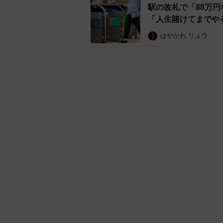
【年代
続けて、「寝不足の原因」を教えて
の負担」「仕事・人間関係のストレス
事時間の長さ・通勤時間の負担」（4
（43.2％）や「将来への不安・漠然
気になるキーワード
べて高い傾向が見られました。
気になる
しごと
からだ
「不謹慎でないかと