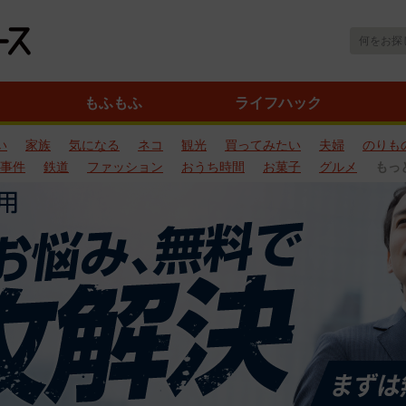
もふもふ
ライフハック
い
家族
気になる
ネコ
観光
買ってみたい
夫婦
のりも
事件
鉄道
ファッション
おうち時間
お菓子
グルメ
もっ