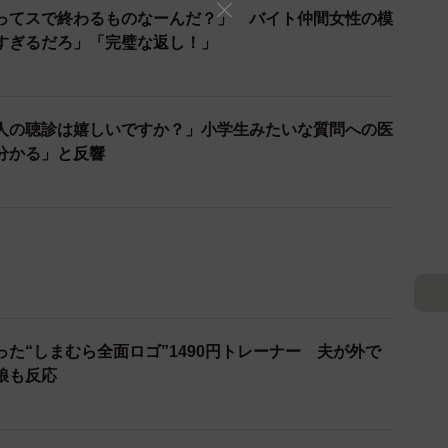
ってスで終わるものなーんだ？」 バイト仲間女性の模
すぎるだろ」「完璧な返し！」
人の聴診は嬉しいですか？」小学生みたいな質問への医
分かる」と反響
3/8
た“しまむら全面ロゴ”1490円トレーナー 夫が外で
不足の原因（提供画像）
娘も反応
円なんて払えない」と泣く女性←それ簡単にバレます
ることじゃない」