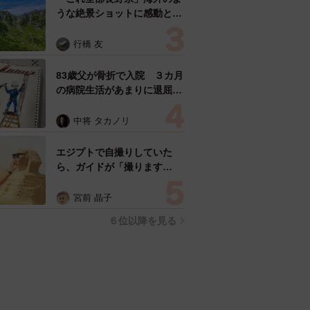
うな絶景ショットに感動と反
響「離れてからいいところだ
ったんだって気づいた」
行橋 友
83歳父が骨折で入院 ３カ月
の病院生活があまりに退屈で
「画用紙と色鉛筆持ってこ
い！」→スケッチブックを見
中将 タカノリ
た家族が仰天「これ、売れま
すよ…」
エジプトで自撮りしていた
ら、ガイドが「撮ります
よ！」→ノリノリでポーズを
取っていたら……スマホを返
宮前 晶子
してもらえない 「日本人は
６位以降を見る
カモ代表かも」「私は6時間
で3万円払った」