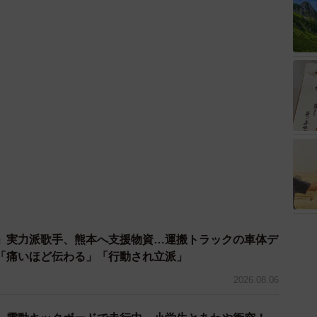
「痛いほど伝わる」「行動され立派」
2026.08.06
 電動キックボードで走行中、小学生とあわや衝突！
5/8
違反でしょ」と指摘されました【弁護士が解説】
頻度別】勤務時間（提供画像）
2026.08.06
頻度別に見ると、寝不足の頻度が高い人ほど勤務時間が
た優先席のマーク 子ども、妊娠、けが人、お年寄
体と比べて約50分の差が見られました。
ものが！？「だから黄色なんですね」
2026.08.06
盆帰省「予定なし」が約半数 新幹線・高速バスの「使
報部
2026.08.06
院 ３カ月の病院生活があまりに退屈で「画用紙と色鉛