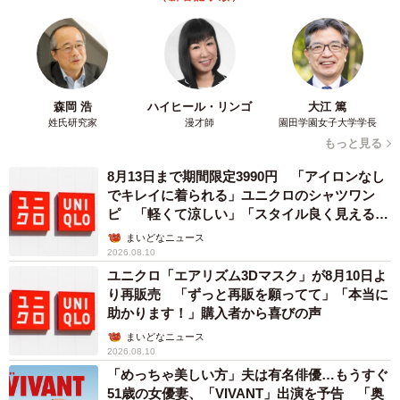
森岡 浩
ハイヒール・リンゴ
大江 篤
姓氏研究家
漫才師
園田学園女子大学学長
もっと見る
8月13日まで期間限定3990円 「アイロンなし
でキレイに着られる」ユニクロのシャツワン
ピ 「軽くて涼しい」「スタイル良く見える」
の声
まいどなニュース
2026.08.10
ユニクロ「エアリズム3Dマスク」が8月10日よ
り再販売 「ずっと再販を願ってて」「本当に
助かります！」購入者から喜びの声
まいどなニュース
2026.08.10
「めっちゃ美しい方」夫は有名俳優…もうすぐ
51歳の女優妻、「VIVANT」出演を予告 「奥