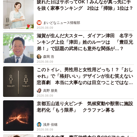
疲れた日はサボってOK！みんなが真っ先に手
を抜く家事ランキング 2位は「掃除」1位は？
まいどなニュース情報部
2026.08.09
滋賀が生んだ大スター、ダイアン津田 名字ラ
ンキング上位「津田」姓のルーツは 「豊臣兄
弟！」で話題の武将にも意外な関係が…？
森岡 浩
2026.08.09
このトイレ、男性用と女性用どっち！？「おし
ゃれ」で「格好いい」デザインが生む笑えない
悲喜劇 本当に大事なのは目立つことではな
く…
高野 朋美
2026.08.09
京都五山送り火ピンチ 気候変動や獣害に施設
老朽化「もう限界」 クラファン募る
浅井 佳穂
2026.08.09