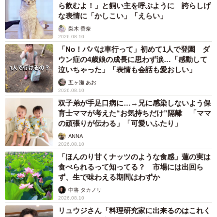
ら飲むよ！」と飼い主を呼ぶように 誇らしげ
な表情に「かしこい」「えらい」
梨木 香奈
2026.08.10
「No！パパは車行って」初めて1人で登園 ダ
ウン症の4歳娘の成長に思わず涙…「感動して
泣いちゃった」「表情も会話も愛おしい」
五ヶ瀬 あお
2026.08.10
双子弟が手足口病に…→兄に感染しないよう保
育士ママが考えた“お気持ちだけ”隔離 「ママ
の頑張りが伝わる」「可愛いふたり」
ANNA
2026.08.10
「ほんのり甘くナッツのような食感」蓮の実は
食べられるって知ってる？ 市場には出回ら
ず、生で味わえる期間はわずか
中将 タカノリ
2026.08.10
リュウジさん「料理研究家に出来るのはこれく