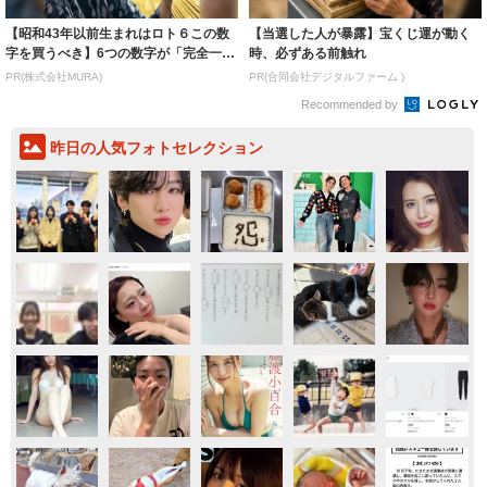
【昭和43年以前生まれはロト６この数
【当選した人が暴露】宝くじ運が動く
字を買うべき】6つの数字が「完全一
時、必ずある前触れ
致」する方...
PR(株式会社MURA)
PR(合同会社デジタルファーム )
Recommended by
昨日の人気フォトセレクション