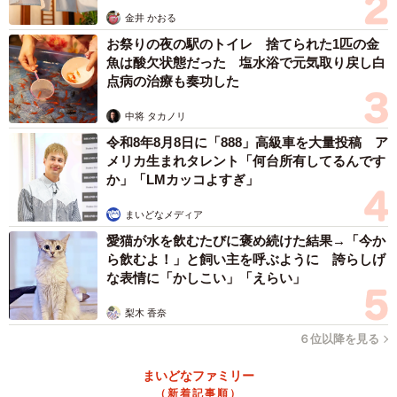
金井 かおる
お祭りの夜の駅のトイレ 捨てられた1匹の金
魚は酸欠状態だった 塩水浴で元気取り戻し白
点病の治療も奏功した
中将 タカノリ
令和8年8月8日に「888」高級車を大量投稿 ア
メリカ生まれタレント「何台所有してるんです
か」「LMカッコよすぎ」
まいどなメディア
愛猫が水を飲むたびに褒め続けた結果→「今か
ら飲むよ！」と飼い主を呼ぶように 誇らしげ
な表情に「かしこい」「えらい」
梨木 香奈
６位以降を見る
まいどなファミリー
（新着記事順）