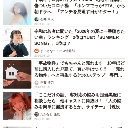
傷ついたコロナ禍 「ホンマでっか!?TV」から
朝ドラへ 「アンチを見返す日がキター！」
石井 隼人
2026.08.10
令和の若者に聞いた「2026年の夏に一番聴きた
い曲」ランキング 2位はYUIの『SUMMER
SONG』、1位は？
まいどなニュース情報部
2026.08.10
「事故物件」でもちゃんと売れます 10年ほど
前に購入した戸建て、買い手はつく？ 「売れ
る物件」へと再生する3つのステップ 専門家
が解説
平藤 清刀
2026.08.10
「ここだけの話」 客対応の悩みを担当黒服に
相談したら…他キャストに筒抜け！ 「人の悩
みを簡単に漏洩するとか、サイテー」【現役キ
ャストに取材】
たかなし 亜妖
2026.08.09