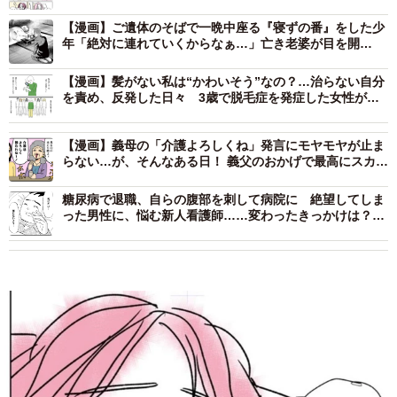
【漫画】ご遺体のそばで一晩中座る『寝ずの番』をした少
年「絶対に連れていくからなぁ…」亡き老婆が目を開
き……背筋凍る展開に
【漫画】髪がない私は“かわいそう”なの？…治らない自分
を責め、反発した日々 3歳で脱毛症を発症した女性が、
母の愛情に気づくまで
【漫画】義母の「介護よろしくね」発言にモヤモヤが止ま
らない…が、そんなある日！ 義父のおかげで最高にスカッ
とする出来事→義母は撃沈
糖尿病で退職、自らの腹部を刺して病院に 絶望してしま
った男性に、悩む新人看護師……変わったきっかけは？
【漫画】