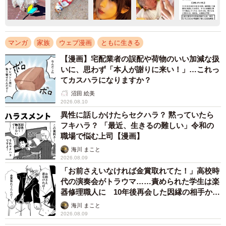
マンガ
家族
ウェブ漫画
ともに生きる
【漫画】宅配業者の誤配や荷物のいい加減な扱
いに、思わず「本人が謝りに来い！」…これっ
てカスハラになりますか？
沼田 絵美
2026.08.10
異性に話しかけたらセクハラ？ 黙っていたら
フキハラ？ 「最近、生きるの難しい」令和の
職場で悩む上司【漫画】
海川 まこと
2026.08.09
「お前さえいなければ金賞取れてた！」高校時
代の演奏会がトラウマ……責められた学生は楽
器修理職人に 10年後再会した因縁の相手から
思わぬ申し出【漫画】
海川 まこと
2026.08.09