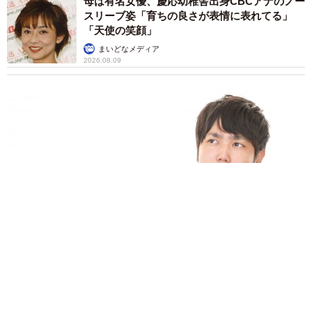
母は有名女優、慶応幼稚舎出身CBCアナのノー
スリーブ姿「育ちの良さが表情に表れてる」
「天使の笑顔」
まいどなメディア
2026.08.09
業績悪化で退職勧奨を受けた30代会社員 会社都合退職ならば
失業手当を早く受け取れるが…再就職の活動で不利になりませ
んか？【キャリアカウンセラーが解説】
長澤 芳子
2026.08.09