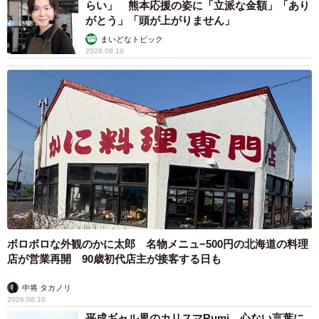
らい」 熊本応援の姿に「立派な金額」「あり
がとう」「頭が上がりません」
まいどなトピック
2026.08.10
ボロボロな外観のかに太郎 名物メニュ−500円の北海道の料理
店が営業再開 90歳初代店主が接客する日も
中将 タカノリ
2026.08.10
平成ギャル界のカリスマRumi 心ない言葉に