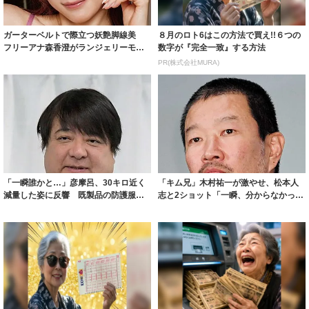
ガーターベルトで際立つ妖艶脚線美
８月のロト6はこの方法で買え!!６つの
フリーアナ森香澄がランジェリーモデ
数字が『完全一致』する方法
ルに ｢PE...
PR(株式会社MURA)
「一瞬誰かと…」彦摩呂、30キロ近く
「キム兄」木村祐一が激やせ、松本人
減量した姿に反響 既製品の防護服が
志と2ショット「一瞬、分からなかった
着られると...
わ」「テキ...