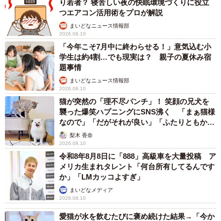
り若者？ 寝苦しい夜の快眠環境づくりに役立
つエアコン活用術をプロが解説
まいどなニュース情報部
2026.08.10
「今年こそ7月中に終わらせる！」意気込む小
学生は約4割…でも現実は？ 親子の夏休み宿
題事情
まいどなニュース情報部
2026.08.10
猫が突然の「理不尽パンチ」！ 笑顔の兄犬を
襲った爆笑ハプニングにSNS沸く 「まぁ猫様
なので」「だがそれが良い」「ふたりともかわ
いいね」
梨木 香奈
2026.08.10
令和8年8月8日に「888」高級車を大量投稿 ア
メリカ生まれタレント「何台所有してるんです
か」「LMカッコよすぎ」
まいどなメディア
2026.08.10
愛猫が水を飲むたびに褒め続けた結果→「今か