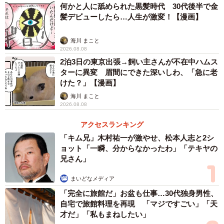
何かと人に舐められた黒髪時代 30代後半で金
髪デビューしたら…人生が激変！【漫画】
海川 まこと
2026.08.08
2泊3日の東京出張→飼い主さんが不在中ハムス
ターに異変 眉間にできた深いしわ、「急に老
けた？」【漫画】
海川 まこと
2026.08.08
アクセスランキング
「キム兄」木村祐一が激やせ、松本人志と2シ
ョット「一瞬、分からなかったわ」「テキヤの
兄さん」
まいどなメディア
「完全に旅館だ」お盆も仕事…30代独身男性、
自宅で旅館料理を再現 「マジですごい」「天
才だ」「私もまねしたい」