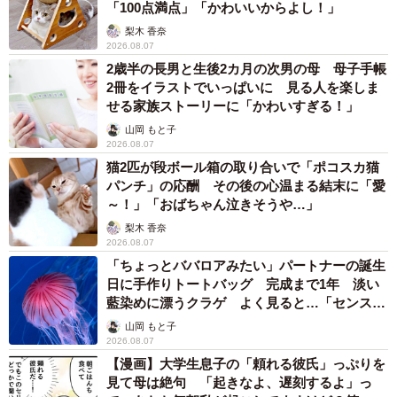
「100点満点」「かわいいからよし！」
梨木 香奈
2026.08.07
2歳半の長男と生後2カ月の次男の母 母子手帳
2冊をイラストでいっぱいに 見る人を楽しま
せる家族ストーリーに「かわいすぎる！」
山岡 もと子
2026.08.07
猫2匹が段ボール箱の取り合いで「ポコスカ猫
パンチ」の応酬 その後の心温まる結末に「愛
～！」「おばちゃん泣きそうや…」
梨木 香奈
2026.08.07
「ちょっとババロアみたい」パートナーの誕生
日に手作りトートバッグ 完成まで1年 淡い
藍染めに漂うクラゲ よく見ると…「センスす
ごい」
山岡 もと子
2026.08.07
【漫画】大学生息子の「頼れる彼氏」っぷりを
見て母は絶句 「起きなよ、遅刻するよ」っ