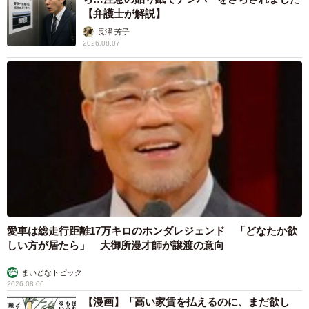
【弁護士が解説】
長澤 芳子
2026.08.07
愛車は総走行距離17万キロのホンダレジェンド 「どなたか欲
しい方が居たら」 大御所漫才師が譲渡の意向
まいどなトピック
2026.08.06
【漫画】「高い家賃を払えるのに、まだ欲し