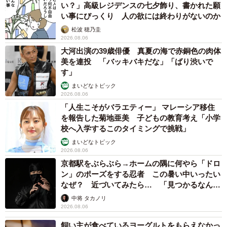
い？」高級レジデンスの七夕飾り、書かれた願
い事にびっくり 人の欲には終わりがないのか
松波 穂乃圭
2026.08.06
大河出演の39歳俳優 真夏の海で赤銅色の肉体
美を連投 「バッキバキだな」「ばり渋いで
す」
まいどなトピック
2026.08.06
「人生こそがバラエティー」 マレーシア移住
を報告した菊地亜美 子どもの教育考え「小学
校へ入学するこのタイミングで挑戦」
まいどなトピック
2026.08.06
京都駅をぶらぶら→ホームの隅に何やら「ドロ
ン」のポーズをする忍者 この暑い中いったい
なぜ？ 近づいてみたら… 「見つかるなんて
未熟」
中将 タカノリ
2026.08.06
飼い主が食べているヨーグルトをもらえなかっ