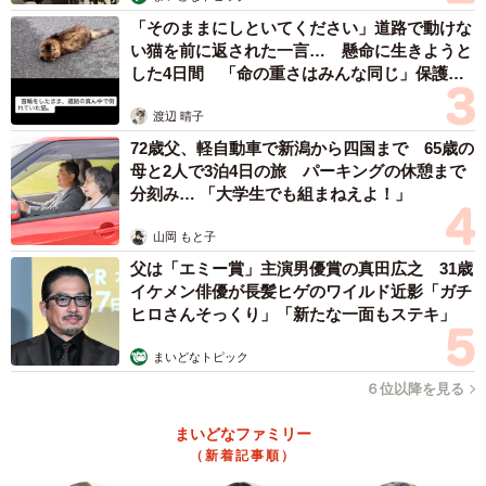
「そのままにしといてください」道路で動けな
い猫を前に返された一言… 懸命に生きようと
した4日間 「命の重さはみんな同じ」保護団
体代表の訴え
渡辺 晴子
72歳父、軽自動車で新潟から四国まで 65歳の
母と2人で3泊4日の旅 パーキングの休憩まで
分刻み… 「大学生でも組まねえよ！」
山岡 もと子
父は「エミー賞」主演男優賞の真田広之 31歳
イケメン俳優が長髪ヒゲのワイルド近影「ガチ
ヒロさんそっくり」「新たな一面もステキ」
まいどなトピック
６位以降を見る
まいどなファミリー
（新着記事順）