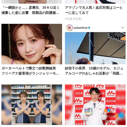
「一瞬誰かと…」彦摩呂、30キロ近く
アマゾンで大人気！血圧対策はコーヒ
減量した姿に反響 既製品の防護服が
ーに足してみて
着られると...
PR(森永乳業)
ガーターベルトで際立つ妖艶脚線美
紗栄子の長男 18歳のモデル、カジュ
フリーアナ森香澄がランジェリーモデ
アルコーデのおしゃれ近影が「両親の
ルに ｢PE...
いいとこ取...