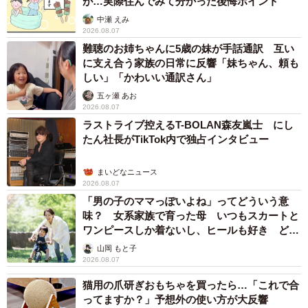
が…実際住んでみて分かった後悔ポイント
中瀬 えみ
2026.08.07
難聴のお姉ちゃんに5歳の妹が手話通訳 互い
に支え合う家族の日常に反響「妹ちゃん、頼も
しい」「かわいい通訳さん」
五ヶ瀬 あお
2026.08.07
ラストライブ控えるT-BOLAN森友嵐士 にし
たん社長がTikTok内で独占インタビュー
まいどなニュース
2026.08.07
「男の子のママっぽいよね」ってどういう意
味？ 女系家族で育った母 いつもスカートと
ワンピースしか着ないし、ヒールも好き どの
へんが…
山岡 もと子
2026.08.07
猫用の爪研ぎおもちゃを買ったら…「これで合
ってますか？」予想外の使い方が大反響