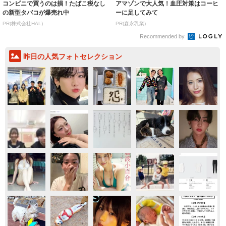
コンビニで買うのは損！たばこ税なし
アマゾンで大人気！血圧対策はコーヒ
の新型タバコが爆売れ中
ーに足してみて
PR(株式会社HAL)
PR(森永乳業)
Recommended by
昨日の人気フォトセレクション