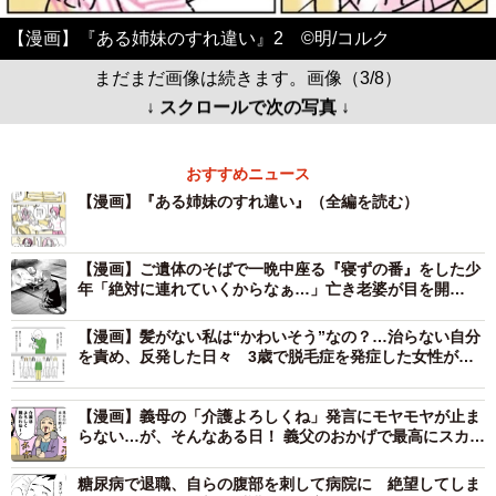
【漫画】『ある姉妹のすれ違い』2 ©️明/コルク
まだまだ画像は続きます。画像（3/8）
↓ スクロールで次の写真 ↓
おすすめニュース
【漫画】『ある姉妹のすれ違い』（全編を読む）
【漫画】ご遺体のそばで一晩中座る『寝ずの番』をした少
年「絶対に連れていくからなぁ…」亡き老婆が目を開
き……背筋凍る展開に
【漫画】髪がない私は“かわいそう”なの？…治らない自分
を責め、反発した日々 3歳で脱毛症を発症した女性が、
母の愛情に気づくまで
【漫画】義母の「介護よろしくね」発言にモヤモヤが止ま
らない…が、そんなある日！ 義父のおかげで最高にスカッ
とする出来事→義母は撃沈
糖尿病で退職、自らの腹部を刺して病院に 絶望してしま