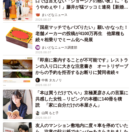
口では言えない「ジョージアの熱い夜」に「も
うやめぇや！」藤井が猛ツッコミ連発【新婚さ
ん】
まいどなニュース
2026.08.07
「国産マッチでもバズりたい」願いかなった！
老舗メーカーの投稿が4100万再生 他業種も
続々相乗りでミーム化へ発展
まいどなニュース調査部
2026.08.07
「即座に案内することが不可能です」レストラ
ンの入り口に大きな注意書き オートリザーブ
からの予約を拒否するお断りに賛同者続々
中将 タカノリ
2026.08.07
「本は買うだけでいい」京極夏彦さんの言葉に
共感した女性→リビングの本棚に140冊を積
読 「家に自分だけの本屋さん」
山岡 もと子
2026.08.07
友人のマンション敷地内に度々車を停めていた
ら…注意の貼り紙でナンバーをさらされました