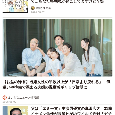
て…あなた毎朝私が起こしてますけど？笑
松波 穂乃圭
2026.08.07
【お盆の帰省】既婚女性の半数以上が「日常より疲れる」 気
遣いや準備で深まる夫婦の温度感ギャップ鮮明に
まいどなニュース情報部
2026.08.07
父は「エミー賞」主演男優賞の真田広之 31歳
イケメン俳優が長髪ヒゲのワイルド近影「ガチ