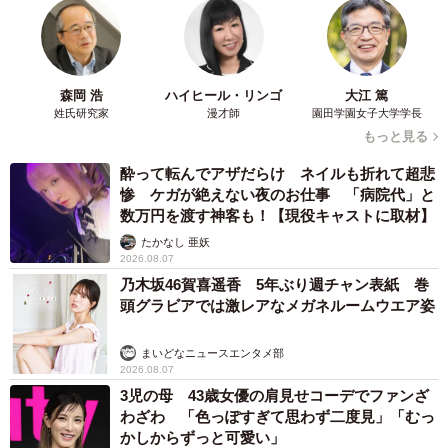
森岡 浩
ハイヒール・リンゴ
大江 篤
姓氏研究家
漫才師
園田学園女子大学学長
もっと見る
酔って転んでアザだらけ ネイルも折れて超悲
惨 ケガが絶えない夜のお仕事 「病院代」と
数万円を渡す神客も！【現役キャストに取材】
たかなし 亜妖
2026.08.07
乃木坂46賀喜遥香 5年ぶり週チャン表紙 巻
頭グラビアでは激レアなメガネルームウエア姿
まいどなニュースエンタメ部
2026.08.07
3児の母 43歳女優の肩見せコーデでファンざ
わざわ 「色っぽすぎて思わず二度見」「むっ
かしからずっと可愛い」