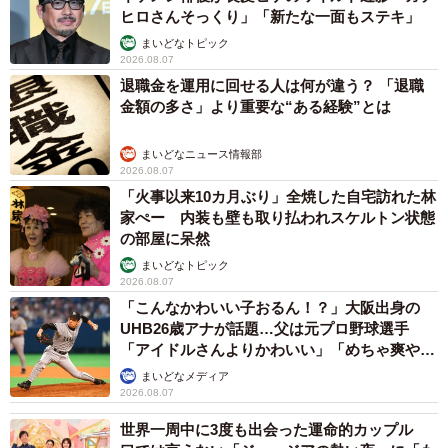
ヒロさんそっくり」「新たな一面もステキ」
まいどなトピック
2026.08.07
退職金を運用に回せる人は何が違う？ 「退職
金額の多さ」より重要な“ある経験”とは
まいどなニュース情報部
2026.08.07
「火事以来10カ月ぶり」全焼した自宅訪れた林
家ぺー 内装も壁も取り払われスケルトン状態
の部屋に呆然
まいどなトピック
2026.08.07
「こんなかわいい子おるん！？」大阪出身の
UHB26歳アナが話題…父は元プロ野球選手
「アイドルさんよりかわいい」「めちゃ爽や
か」
まいどなメディア
2026.08.07
世界一周中に3度も出会った運命的カップル