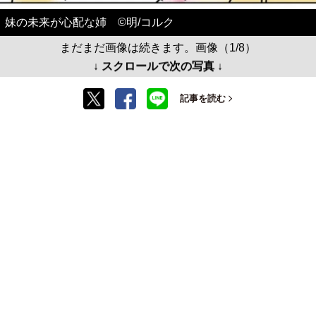
妹の未来が心配な姉 ©️明/コルク
まだまだ画像は続きます。画像（1/8）
↓ スクロールで次の写真 ↓
記事を読む