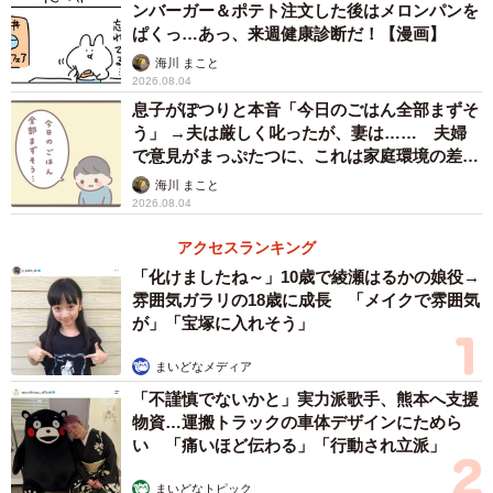
ンバーガー＆ポテト注文した後はメロンパンを
ぱくっ…あっ、来週健康診断だ！【漫画】
海川 まこと
2026.08.04
息子がぽつりと本音「今日のごはん全部まずそ
う」 →夫は厳しく叱ったが、妻は…… 夫婦
で意見がまっぷたつに、これは家庭環境の差？
【漫画】
海川 まこと
2026.08.04
アクセスランキング
「化けましたね～」10歳で綾瀬はるかの娘役→
雰囲気ガラリの18歳に成長 「メイクで雰囲気
が」「宝塚に入れそう」
まいどなメディア
「不謹慎でないかと」実力派歌手、熊本へ支援
物資…運搬トラックの車体デザインにためら
い 「痛いほど伝わる」「行動され立派」
まいどなトピック