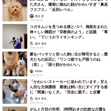
た犬さん、爆裂に拗ねた顔がかわいすぎ「鼻息
フスフス」「反則レベル」
椎名 碧
2026.08.06
コガネムシを見つめる猫とパパ、偶然生まれた
神々しい構図が「宗教画のよう」と話題 「尊
い」「ていうかライオンキング」
梨木 香奈
2026.08.06
髪をバッサリと切った飼い主が帰宅すると→愛
犬たちの反応に「ワンコ様でも戸惑うのね
（笑）」「困り顔がかわいい」
ANNA
2026.08.06
「かわいいストーカーに追われています」甘え
ん坊な元保護猫 最後は飼い主にダイブする姿
に「間違いなく犬」「完全に親子」と反響
梨木 香奈
2026.08.06
がんと片目の失明、3時間おきの壮絶な介護を