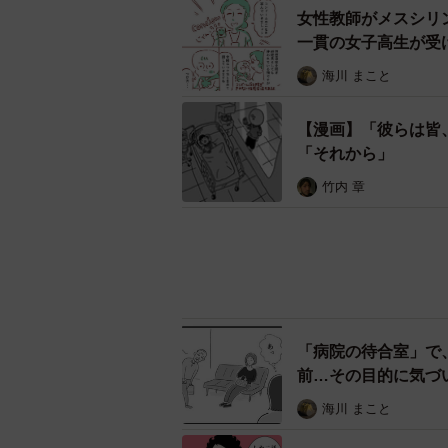
女性教師がメスシリ
一貫の女子高生が受
海川 まこと
【漫画】「彼らは皆
「それから」
竹内 章
「病院の待合室」で
前…その目的に気づ
海川 まこと
「お子さんはまだ？
そらす返し」が秀逸
海川 まこと