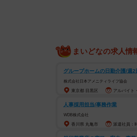
アルコールが増え引きこもりがちに
ある日夜野が勤める病院に、自殺を
まいどなの求人情
で視力が落ちて退職し、その後引き
グループホームの日勤介護/週2
それからしばらく経ち、夜野が巡回
株式会社日本アメニティライフ協会
東京都 目黒区
アルバイト・
人事採用担当/事務作業
WDB株式会社
香川県 丸亀市
派遣社員：時給