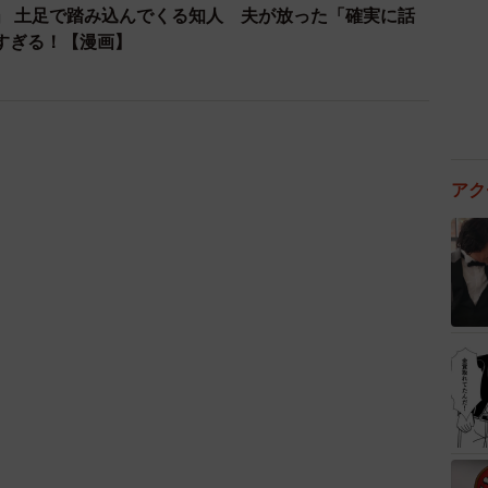
3/27
独りじゃない©水谷 緑／小学館
見て「ありがとうございます」と伝えます。夜野はその
の会話』というのもあるの。一緒にいる、一緒にやる、
した。
アク
5歳の妹が手話通訳 互いに支え合う家族の日常に反響