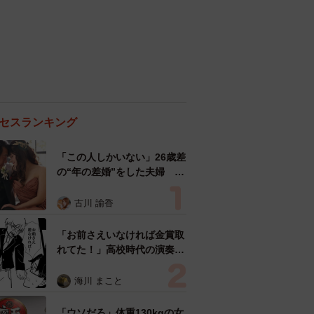
セスランキング
「この人しかいない」26歳差
の“年の差婚”をした夫婦 出
会いは？反対する声はなかっ
た？ 今の思いを聞いた
古川 諭香
「お前さえいなければ金賞取
れてた！」高校時代の演奏会
がトラウマ……責められた学
生は楽器修理職人に 10年後
海川 まこと
再会した因縁の相手から思わ
ぬ申し出【漫画】
「ウソだろ」体重130kgの女