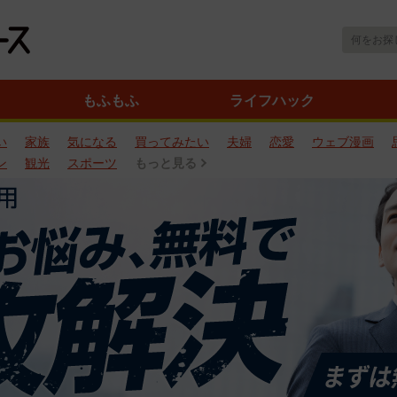
もふもふ
ライフハック
い
家族
気になる
買ってみたい
夫婦
恋愛
ウェブ漫画
ン
観光
スポーツ
もっと見る