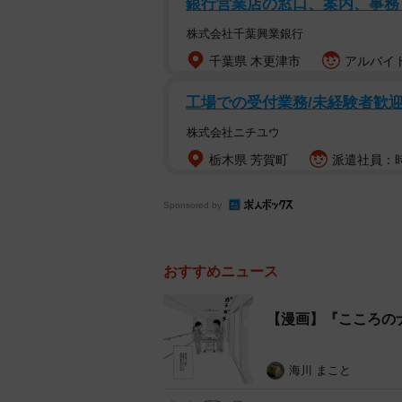
銀行営業店の窓口、案内、事務 
株式会社千葉興業銀行
千葉県 木更津市
アルバイト
工場での受付業務/未経験者歓
酒木はベンチ
株式会社ニチユウ
酒木を探していると、彼はベンチに
栃木県 芳賀町
派遣社員：時給
人の気持ちを思い巡らせます。夜野
Sponsored by
に満月を眺めました。
おすすめニュース
【漫画】『こころの
海川 まこと