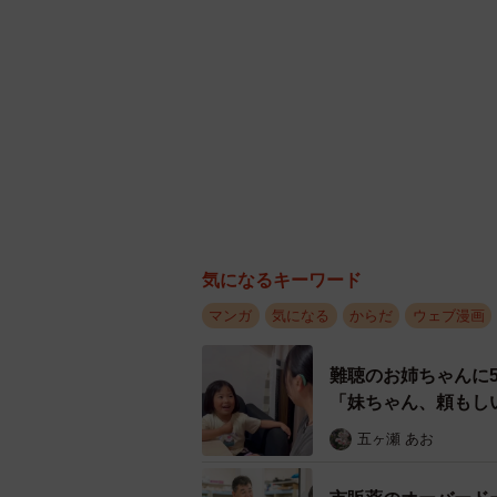
「妹ちゃん、頼もし
五ヶ瀬 あお
患者と一緒にいる、一緒に
市販薬のオーバード
後日、酒木は「家の鍵が閉まってい
人の約6割が「法改
緒について行くことにします。酒木
まいどなニュース情
ました。
【漫画】妻「その運
のジムへ車で通う夫
松波 穂乃圭
「お客さまのために
いまま 健康診断で
日本中で起きている
宮前 晶子
20〜30代の未婚女