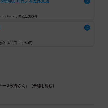
6時間/月10日／木更津支店
・パート：時給1,350円
2/27
迎
に孤独に座っていた©水谷 緑／小学館
座っていました。夜野は酒木の横に座り、死のうとした
1,400円～1,750円
はなんと声をかければいいか分からず、ただ酒木と一緒
ナース夜野さん』（全編を読む）