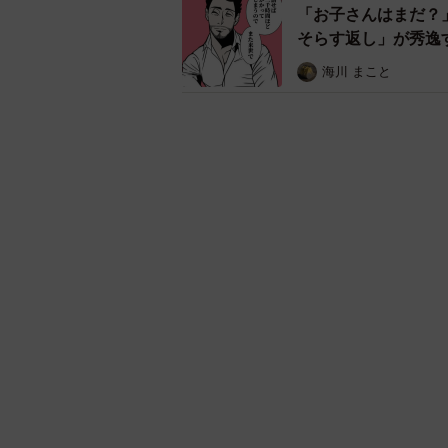
決して
その後酒木は席を立ち、夜野の目を
ことを師長に報告すると、「『沈黙
というだけでもいいのよ」と話しま
気になるキーワード
マンガ
気になる
からだ
ウェブ漫画
難聴のお姉ちゃんに