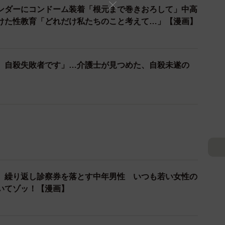
ンダーにコンドーム装着「根元まで巻きおろして」中高
けた性教育「どれだけ私たちのこと考えて…」【漫画】
、自殺失敗者です」…介護士が見つめた、自殺未遂の
、繰り返し診察券を落とす中年男性 いつも若い女性の
いてゾッ！【漫画】
」 土足で踏み込んでくる知人 夫が放った「確実に話
すぎる！【漫画】