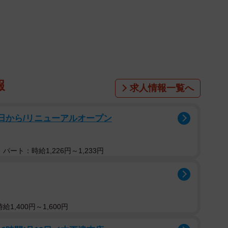
1/27
なり、ついに自殺未遂をした48歳の酒木©水谷 緑／小学館
図った独身男性・酒木が運ばれてきます。酒木は糖尿病
報
求人情報一覧へ
こもりがちになり自らの腹部を刺したそうです。
日から/リニューアルオープン
していると自室に酒木の姿が見当たりません。
パート：時給1,226円～1,233円
1,400円～1,600円