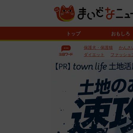
ニ
トップ
おもしろ
ュ
ー
保護犬・保護猫
かんさ
ス
一
ダイエット
ファッショ
覧