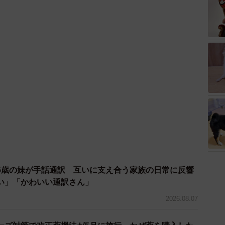
い」「かわいい通訳さん」
4/27
2026.08.07
やるというだけでも看護である©水谷 緑／小学館
ーズ対策で改正薬機法が5月に施行、かぜ薬を購入した
るか確認したい」と一時帰宅を希望したため、夜野も一
正を認知」乱用防止の指定成分とは？
の自宅はやはり鍵は開けっ放しで、畳には血の跡があり
報部
2026.08.05
動、家まで歩けば済むのでは？」→週末になると、近所
 妻がモヤモヤする“イイワケ”とは？
2026.08.04
…」と、トイレを我慢→10時間以上も「水分」とらな
まさか…手遅れだったなんて「自分だけの話ではなく、
問題では？」
2026.08.04
性の6割「結婚・出産に焦り」…同世代男性との認識