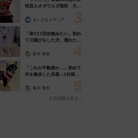
性芸人オダウエダ植田 大学
時代のほっそり姿に「マジ
で」
まいどなメディア
「体だけ別生物みたい」初め
て川遊びをした犬、濡れた直
後の激変ぶりが話題 「新種
だ！」「河童だ」「毛刈りさ
梨木 香奈
れたあとの羊」
「これが不動柴か…」初めて
外を散歩した豆柴→2分後、
足元でうるうる 「かわいす
ぎる」「ぬいぐるみみたい」
梨木 香奈
６位以降を見る