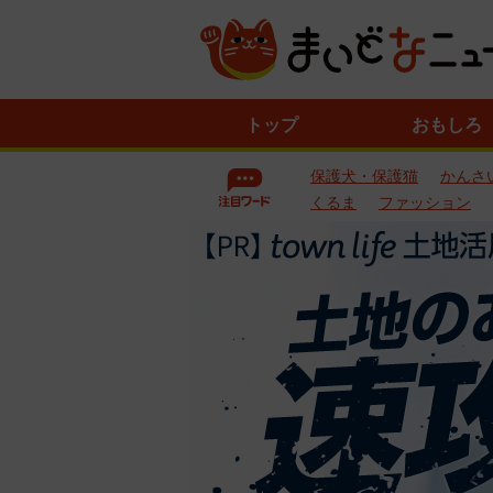
ニ
トップ
おもしろ
ュ
ー
保護犬・保護猫
かんさ
ス
一
くるま
ファッション
覧