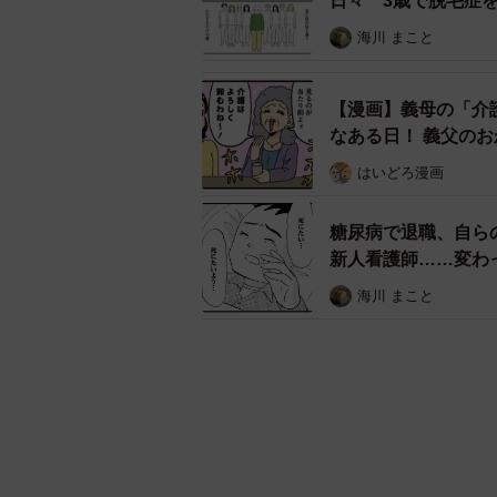
日々 3歳で脱毛症
海川 まこと
【漫画】義母の「介
なある日！ 義父の
はいどろ漫画
糖尿病で退職、自ら
新人看護師……変わ
海川 まこと