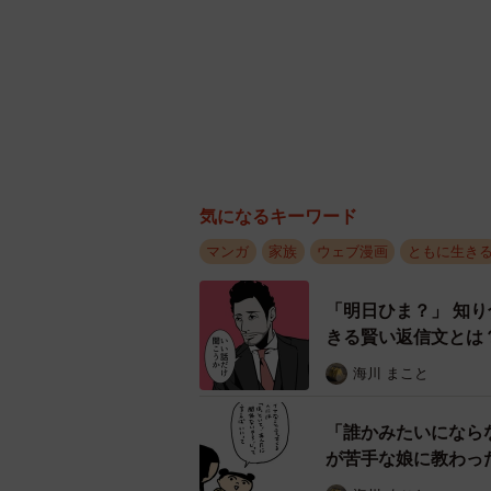
気になるキーワード
マンガ
家族
ウェブ漫画
ともに生き
「明日ひま？」 知
きる賢い返信文とは
海川 まこと
「誰かみたいになら
が苦手な娘に教わっ