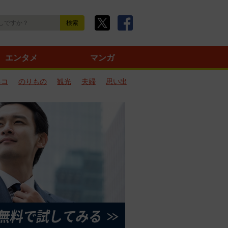
エンタメ
マンガ
ネコ
のりもの
観光
夫婦
思い出