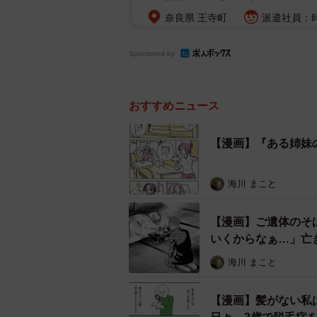
奈良県 王寺町
派遣社員：時
Sponsored by
おすすめニュース
【漫画】『ある姉妹
海川 まこと
【漫画】ご遺体のそ
いくからなぁ…」亡
海川 まこと
【漫画】髪がない私