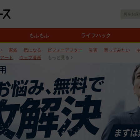
もふもふ
ライフハック
い
家族
気になる
ビフォーアフター
災害
買ってみたい
アート
ウェブ漫画
もっと見る