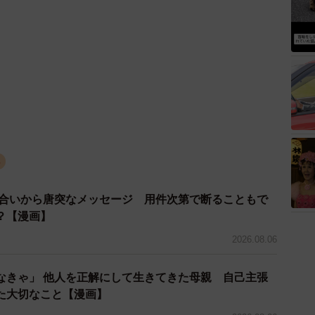
る
り合いから唐突なメッセージ 用件次第で断ることもで
？【漫画】
2026.08.06
なきゃ」 他人を正解にして生きてきた母親 自己主張
た大切なこと【漫画】