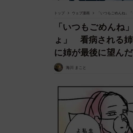
トップ
ウェブ漫画
「いつもごめんね」「
「いつもごめんね
ょ」 看病される姉
に姉が最後に望んだ
海川 まこと