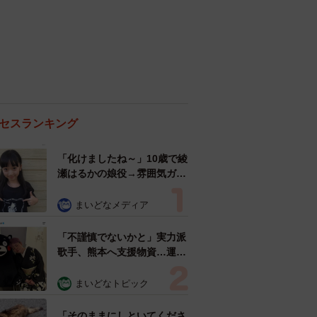
セスランキング
「化けましたね～」10歳で綾
瀬はるかの娘役→雰囲気ガラ
リの18歳に成長 「メイクで
雰囲気が」「宝塚に入れそ
まいどなメディア
う」
「不謹慎でないかと」実力派
歌手、熊本へ支援物資…運搬
トラックの車体デザインにた
めらい 「痛いほど伝わる」
まいどなトピック
「行動され立派」
「そのままにしといてくださ