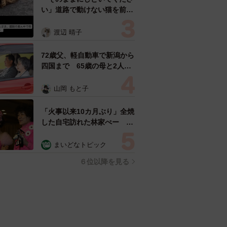
い」道路で動けない猫を前に
返された一言… 懸命に生き
ようとした4日間 「命の重
渡辺 晴子
さはみんな同じ」保護団体代
表の訴え
72歳父、軽自動車で新潟から
四国まで 65歳の母と2人で
3泊4日の旅 パーキングの休
憩まで分刻み… 「大学生で
山岡 もと子
も組まねえよ！」
「火事以来10カ月ぶり」全焼
した自宅訪れた林家ぺー 内
装も壁も取り払われスケルト
ン状態の部屋に呆然
まいどなトピック
６位以降を見る