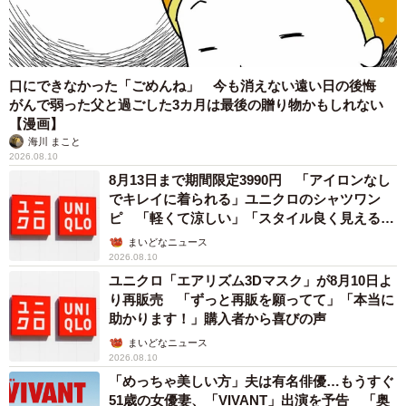
口にできなかった「ごめんね」 今も消えない遠い日の後悔
がんで弱った父と過ごした3カ月は最後の贈り物かもしれない
【漫画】
海川 まこと
2026.08.10
8月13日まで期間限定3990円 「アイロンなし
でキレイに着られる」ユニクロのシャツワン
ピ 「軽くて涼しい」「スタイル良く見える」
の声
まいどなニュース
2026.08.10
ユニクロ「エアリズム3Dマスク」が8月10日よ
り再販売 「ずっと再販を願ってて」「本当に
助かります！」購入者から喜びの声
まいどなニュース
2026.08.10
「めっちゃ美しい方」夫は有名俳優…もうすぐ
51歳の女優妻、「VIVANT」出演を予告 「奥