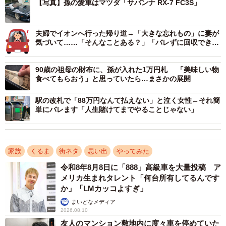
【写真】孫の愛車はマツダ「サバンナ RX-7 FC3S」
2/5
夫婦でイオンへ行った帰り道→「大きな忘れもの」に妻が
心配な投稿者とはうらはらに、軽々のりこむおばあちゃん
気づいて……「そんなことある？」「バレずに回収できま
すように」
――おばあちゃんを乗せることになった経緯は？
90歳の祖母の財布に、孫が入れた1万円札 「美味しい物
食べてもらおう」と思っていたら…まさかの展開
灯油：祖母から「ちょっと買い物に行きたいから車で連れ
て行って」と頼まれたのがきっかけ。私の車はドリフトで
駅の改札で「88万円なんて払えない」と泣く女性←それ簡
単にバレます「人生賭けてまでやることじゃない」
人気の「ドリ車」仕様で、内心「そういう車じゃないんだ
けどなぁ…」と思っていました。でも歩いて行かせるより
はマシかと思い、出かけることにしたんです。
家族
くるま
街ネタ
思い出
やってみた
――かなり車高が低そうですが、乗り降りは大丈夫でした
令和8年8月8日に「888」高級車を大量投稿 ア
メリカ生まれタレント「何台所有してるんです
か？
か」「LMカッコよすぎ」
まいどなメディア
灯油：いざ乗るとなると、祖母は片足でヒョイっと乗り降
2026.08.10
りしていて、とても驚きました。まだまだ元気そうで安心
友人のマンション敷地内に度々車を停めていた