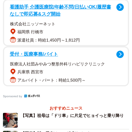
看護助手 介護医療院/年齢不問/日払いOK/履歴書
なしで即応募&スグ開始
本人にお話を聞いた。
株式会社ニッソーネット
福岡県 行橋市
派遣社員：時給1,450円～1,812円
受付・医療事務/バイト
医療法人社団みやみつ整形外科リハビリクリニック
兵庫県 西宮市
アルバイト・パート：時給1,500円～
Sponsored by
おすすめニュース
【写真】祖母は「ドリ車」に片足でヒョイっと乗り降り