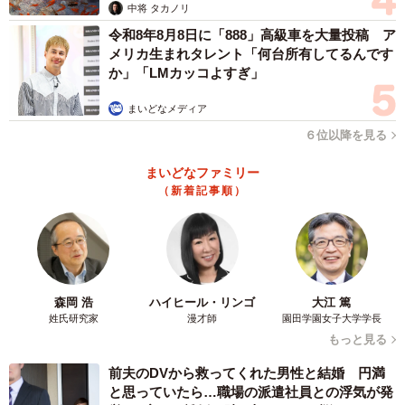
中将 タカノリ
のは間違いないですからね。「次は普通の車でお迎えに行
令和8年8月8日に「888」高級車を大量投稿 ア
ってあげたい」と思っています（笑）。
メリカ生まれタレント「何台所有してるんです
か」「LMカッコよすぎ」
まいどなメディア
６位以降を見る
まいどなファミリー
（新着記事順）
4/5
森岡 浩
ハイヒール・リンゴ
大江 篤
愛車・マツダ「サバンナ RX-7 FC3S」
姓氏研究家
漫才師
園田学園女子大学学長
もっと見る
◇ ◇
前夫のDVから救ってくれた男性と結婚 円満
と思っていたら…職場の派遣社員との浮気が発
投稿には「最高の孫孝行」「ずっと仲良くおでかけしてく