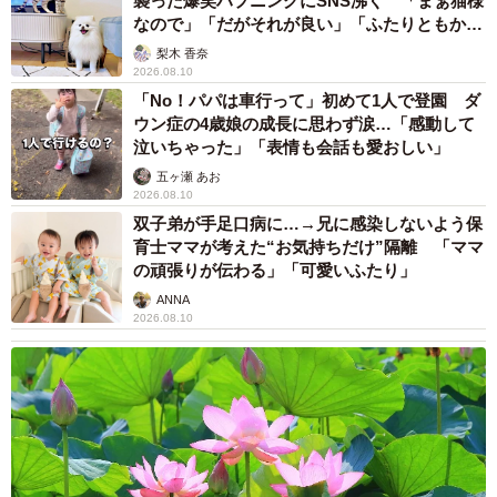
襲った爆笑ハプニングにSNS沸く 「まぁ猫様
なので」「だがそれが良い」「ふたりともかわ
いいね」
梨木 香奈
2026.08.10
「No！パパは車行って」初めて1人で登園 ダ
ウン症の4歳娘の成長に思わず涙…「感動して
泣いちゃった」「表情も会話も愛おしい」
五ヶ瀬 あお
2026.08.10
双子弟が手足口病に…→兄に感染しないよう保
育士ママが考えた“お気持ちだけ”隔離 「ママ
の頑張りが伝わる」「可愛いふたり」
ANNA
2026.08.10