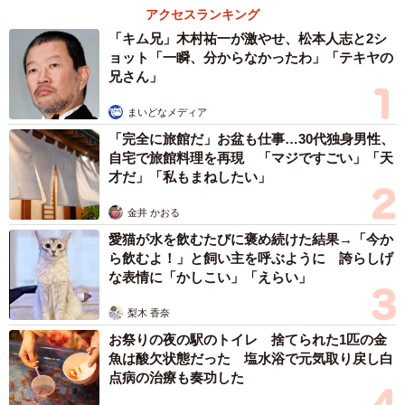
アクセスランキング
「キム兄」木村祐一が激やせ、松本人志と2シ
ョット「一瞬、分からなかったわ」「テキヤの
兄さん」
まいどなメディア
「完全に旅館だ」お盆も仕事…30代独身男性、
自宅で旅館料理を再現 「マジですごい」「天
才だ」「私もまねしたい」
金井 かおる
愛猫が水を飲むたびに褒め続けた結果→「今か
3/5
ら飲むよ！」と飼い主を呼ぶように 誇らしげ
な表情に「かしこい」「えらい」
感動を呼んだ、祖母からのLINE
梨木 香奈
――またこのRX-7でお出かけしたいと思いますか。
お祭りの夜の駅のトイレ 捨てられた1匹の金
魚は酸欠状態だった 塩水浴で元気取り戻し白
灯油：また一緒にお買い物には行きたいですが、いくら
点病の治療も奏功した
軽々と乗り降りしていたとはいえ、高齢の身体には負担な