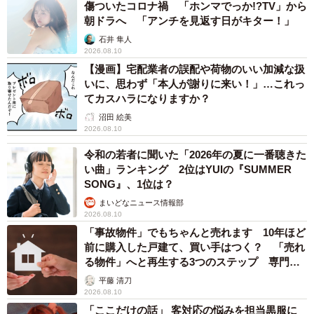
傷ついたコロナ禍 「ホンマでっか!?TV」から
朝ドラへ 「アンチを見返す日がキター！」
石井 隼人
2026.08.10
【漫画】宅配業者の誤配や荷物のいい加減な扱
いに、思わず「本人が謝りに来い！」…これっ
てカスハラになりますか？
沼田 絵美
2026.08.10
令和の若者に聞いた「2026年の夏に一番聴きた
い曲」ランキング 2位はYUIの『SUMMER
SONG』、1位は？
まいどなニュース情報部
2026.08.10
「事故物件」でもちゃんと売れます 10年ほど
前に購入した戸建て、買い手はつく？ 「売れ
る物件」へと再生する3つのステップ 専門家
が解説
平藤 清刀
2026.08.10
「ここだけの話」 客対応の悩みを担当黒服に