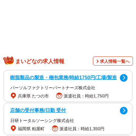
今、Xで大きな注目を集めているのは
灯油さん
（@yfns250f）。「買い物に連れて行って」という祖母
（87歳）の何気ないお願いから、愛車・マツダ
「サバンナ
RX-7 FC3S」
で異色のドライブをすることになったのだ。
灯油さんは「これ虐待とかにならない？」と心配して出発
したそうだが、結果は一体どうだったのか。
まいどなの求人情報
求人情報一覧へ
樹脂製品の製造・梱包業務/時給1750円/工場/製造
パーソルファクトリーパートナーズ株式会社
兵庫県 たつの市
派遣社員：時給1,750円
店舗の受付事務/日勤 受付
日研トータルソーシング株式会社
福岡県 粕屋町
派遣社員：時給1,350円