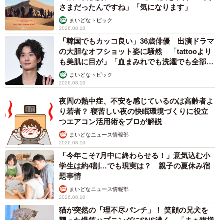
さまだったんですね」「気になります」
まいどなトピック
2026.08.10
「韓国でもカッコ良い」36歳俳優 出演ドラマ
の大胆なオフショット姿に騒然 「tattooより
も美肌に目が」「血まみれでも洗濯でも全部か
っこいい」
まいどなトピック
2026.08.10
夜間の熱中症、不安を感じているのは高齢者よ
り若者？ 寝苦しい夜の快眠環境づくりに役立
つエアコン活用術をプロが解説
まいどなニュース情報部
2026.08.10
「今年こそ7月中に終わらせる！」意気込む小
学生は約4割…でも現実は？ 親子の夏休み宿
題事情
まいどなニュース情報部
2026.08.10
猫が突然の「理不尽パンチ」！ 笑顔の兄犬を