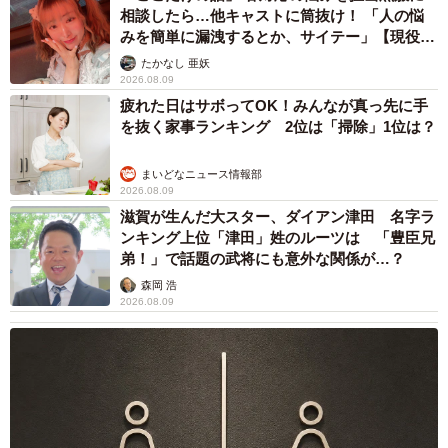
相談したら…他キャストに筒抜け！ 「人の悩
みを簡単に漏洩するとか、サイテー」【現役キ
ャストに取材】
たかなし 亜妖
2026.08.09
疲れた日はサボってOK！みんなが真っ先に手
を抜く家事ランキング 2位は「掃除」1位は？
まいどなニュース情報部
2026.08.09
滋賀が生んだ大スター、ダイアン津田 名字ラ
ンキング上位「津田」姓のルーツは 「豊臣兄
弟！」で話題の武将にも意外な関係が…？
森岡 浩
2026.08.09