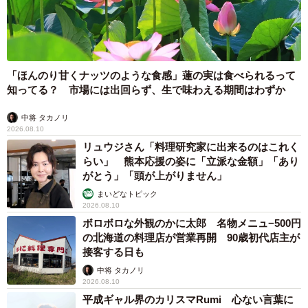
「ほんのり甘くナッツのような食感」蓮の実は食べられるって
知ってる？ 市場には出回らず、生で味わえる期間はわずか
中将 タカノリ
2026.08.10
リュウジさん「料理研究家に出来るのはこれく
らい」 熊本応援の姿に「立派な金額」「あり
がとう」「頭が上がりません」
まいどなトピック
2026.08.10
ボロボロな外観のかに太郎 名物メニュ−500円
の北海道の料理店が営業再開 90歳初代店主が
接客する日も
中将 タカノリ
2026.08.10
平成ギャル界のカリスマRumi 心ない言葉に