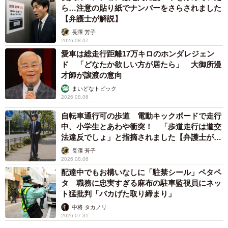
ら…注意の貼り紙でナンバーをさらされました
しましたね。でも、いつもより丁寧に慎重に運転しまし
【弁護士が解説】
た。
長澤 芳子
2026.08.07
――おばあちゃんからの、ドライブの感想は？
愛車は総走行距離17万キロのホンダレジェン
ド 「どなたか欲しい方が居たら」 大御所漫
才師が譲渡の意向
灯油：祖母から「孫に乗せてもらって買い物できたら最高
まいどなトピック
でしょ！また行きたいね」というメッセージをもらったん
2026.08.06
です。思わず目が潤んでしまいました。
自転車通行可の歩道 電動キックボードで走行
中、小学生とあわや衝突！ 「歩道走行は道交
法違反でしょ」と指摘されました【弁護士が解
説】
長澤 芳子
2026.08.06
配達中でもお構いなしに「駐禁シール」ペタペ
タ 職務に忠実すぎる麻布の駐車監視員にネッ
ト猛批判「バカげた取り締まり」
中将 タカノリ
2026.07.31