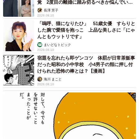
覚 2度目の離婚に踏み切るべきか悩んでいま
ださい」「おばあちゃんと一緒にお出かけすることだけで
す【夫婦関係修復カウンセラーが解説】
長澤 芳子
も孝行」「おばあちゃんもRX-7も末永く幸福であって」な
2026.08.10
どの反響が殺到した。スポーツカーが運んだのは、祖母と
「嗚呼、猫になりたひ」 51歳女優 すらりと
した腕で愛猫を抱っこ 上品な美しさに「にゃ
孫の間に流れる、かけがえのない時間だったようだ。
んともウットリです」
まいどなトピック
■灯油さん
2026.08.10
https://x.com/yfns250f
宿題を忘れたら即ゲンコツ 体罰が日常茶飯事
だった昭和の小中学校 小4男子の頬に押し付
けられた恐怖の棒とは？【漫画】
おばあちゃんに「買い物連れてって」って言われたけど、
海川 まこと
これ虐待とかにならない？
pic.twitter.com/aXwOOJ3g04
2026.08.10
— 灯油 (@yfns250f)
April 30, 2026