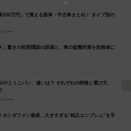
200万円」で買える新車・中古車まとめ！ タイプ別の
3/9
 ガリバー）
して実際に購入した車の名称※自由回答形式（提供画像）
ス」驚きの犯罪隠語の語源と、車の盗難対策を投稿者に
ず男性では「プリウス（トヨタ）」（24人）が1位
15人）、3位は同数で「アクア（トヨタ）」と「フィッ
5位には「シエンタ（トヨタ）」（12人）が続きまし
SUVとミニバン、違いは？ それぞれの特徴と選び方、
介
（25人）が1位で、2位は「ラパン（スズキ）」（21
 ガリバー）
）」と「フリード（ホンダ）」（いずれも14人）、5位
「ムーヴ キャンバス（ダイハツ）」、「ムーヴ（ダイハ
！ホンダファン垂涎…大きすぎる"純正エンブレム"を手
になりました。