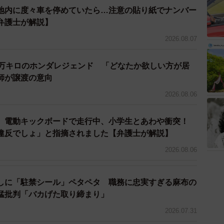
地内に度々車を停めていたら…注意の貼り紙でナンバー
弁護士が解説】
2026.08.07
7万キロのホンダレジェンド 「どなたか欲しい方が居
師が譲渡の意向
2026.08.06
 電動キックボードで走行中、小学生とあわや衝突！
違反でしょ」と指摘されました【弁護士が解説】
2026.08.06
5/9
をきっかけにマイカーを購入した人』※複数回答形式（提供画像）
しに「駐禁シール」ペタペタ 職務に忠実すぎる麻布の
猛批判「バカげた取り締まり」
理由を聞いてみたところ、1位が「価格が手ごろ」
2026.07.31
うどいい」（20.9%）、3位が「外装のデザインがいい」