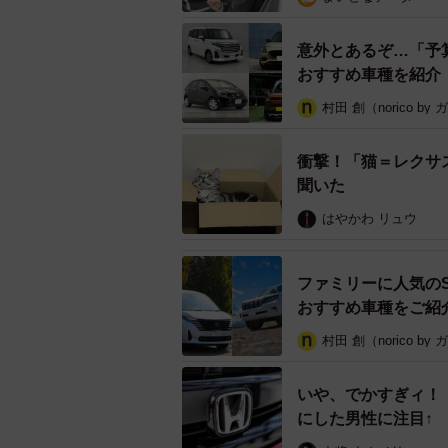
意外とあるぞ…「予算
おすすめ車種を紹介
村田 創（norico by
『男女別』はじめてのマイカーと
衝撃！「猫＝レクサ
この調査を、男女別で見てみます。ま
聞いた
で、2位が「N-BOX（ホンダ）」（
はやかわ リュウ
ト（ホンダ）」（いずれも14人）、
た。
ファミリーに人気の
おすすめ車種をご紹
一方、女性は「N-BOX（ホンダ）」
村田 創（norico by
人）、同数3位に「タント（ダイハツ
も同数で「シエンタ（トヨタ）」と
いや、でかすぎィ！
ツ）」（いずれも12人）という結果
にした男性に注目↑