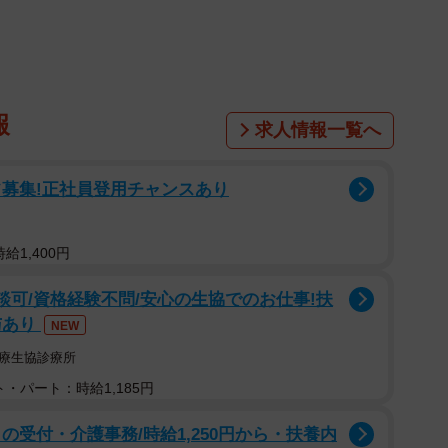
にインターネット上で実施されました。
報
求人情報一覧へ
フ募集!正社員登用チャンスあり
給1,400円
談可/資格経験不問/安心の生協でのお仕事!扶
与あり
NEW
医療生協診療所
・パート：時給1,185円
2/9
の受付・介護事務/時給1,250円から・扶養内