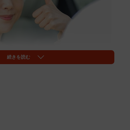
続きを読む
1/9
ージです （ponta1414/stock.adobe.com）
車種、価格、デザイン、内装など、さまざまな角度から
ー損害保険株式会社が発表した、「はじめてのマイカ
する調査結果によると、実際にはじめて購入した車の第
結果になりました。
ーを購入した全国の18歳〜39歳の男女各500人（計