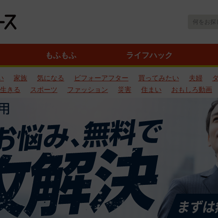
もふもふ
ライフハック
い
家族
気になる
ビフォーアフター
買ってみたい
夫婦
生きる
スポーツ
ファッション
災害
住まい
おもしろ動画