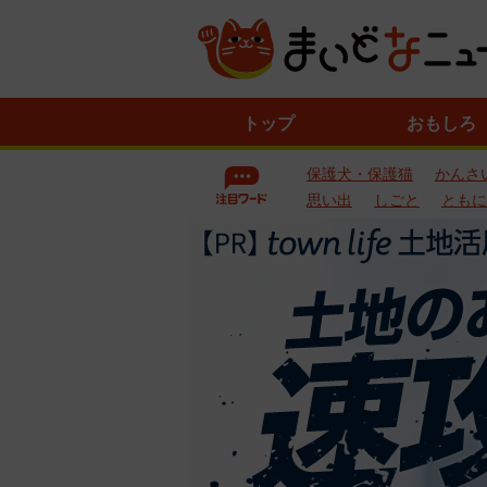
ニ
トップ
おもしろ
ュ
ー
保護犬・保護猫
かんさ
ス
一
思い出
しごと
ともに
覧