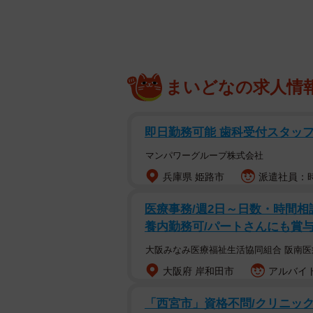
1000人）を対象に、2026年2月
まいどなの求人情
即日勤務可能 歯科受付スタッ
マンパワーグループ株式会社
兵庫県 姫路市
派遣社員：時
医療事務/週2日～日数・時間相
養内勤務可/パートさんにも賞
大阪みなみ医療福祉生活協同組合 阪南
大阪府 岸和田市
アルバイト
「西宮市」資格不問/クリニック