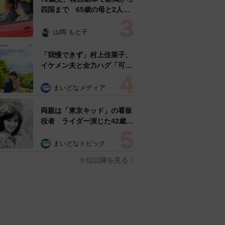
四国まで 65歳の母と2人で
3泊4日の旅 パーキングの休
憩まで分刻み… 「大学生で
山岡 もと子
も組まねえよ！」
「我慢できず」村上佳菜子、
イケメン夫と全力ハグ「可愛
いふたり」「素敵なご夫婦」
まいどなメディア
両親は「東京キッド」の看板
役者 ライダー演じた42歳元
俳優が再婚妻との「ウエディ
ングフォト」計画を明言
まいどなトピック
「センスあるカメラマン求
６位以降を見る
む」