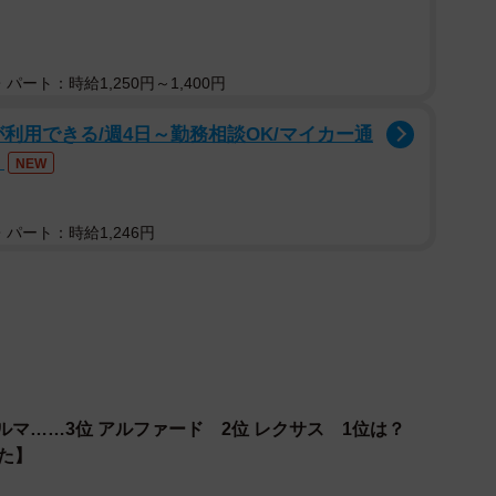
際に購入した車の名称※自由回答形式（提供画像）
に購入した車の名称を調査したところ、1位は「N-
パート：時給1,250円～1,400円
「プリウス（トヨタ）」（30人）、3位は同数で「タン
ダ）」（いずれも25人）、5位も同数で「シエンタ
が利用できる/週4日～勤務相談OK/マイカー通
（いずれも24人）という結果になりました。2025年
み
NEW
X（ホンダ）」は5位から1位に急上昇したことが分かり
パート：時給1,246円
ルマ……3位 アルファード 2位 レクサス 1位は？
いた】