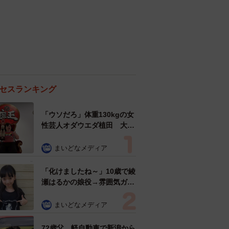
セスランキング
「ウソだろ」体重130kgの女
性芸人オダウエダ植田 大学
時代のほっそり姿に「マジ
で」
まいどなメディア
「化けましたね～」10歳で綾
瀬はるかの娘役→雰囲気ガラ
リの18歳に成長 「メイクで
雰囲気が」「宝塚に入れそ
まいどなメディア
う」
72歳父、軽自動車で新潟から