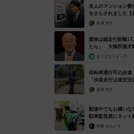
友人のマンション敷
をさらされました【
長澤 芳子
愛車は総走行距離1
たら」 大御所漫才
まいどなトピック
自転車通行可の歩道
「歩道走行は道交法
長澤 芳子
はじめてのマイカーを選んだ理由『妊娠出産
配達中でもお構いな
駐車監視員にネット
次に、はじめてのマイカーを選んだ
中将 タカノリ
（24.0%）、2位が「サイズがちょ