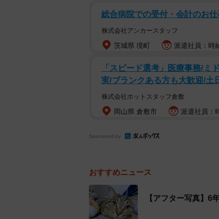
総合病院での受付・会計のお仕事
株式会社アンカースタッフ
茨城県 境町
派遣社員：時給
「スピード選考」医療事務/ミ
実/ブランクある方も大歓迎/土
株式会社ホットスタッフ倉敷
岡山県 倉敷市
派遣社員：時
Sponsored by
おすすめニュース
【アフター写真】6