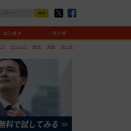
エンタメ
マンガ
ネコ
のりもの
観光
夫婦
思い出