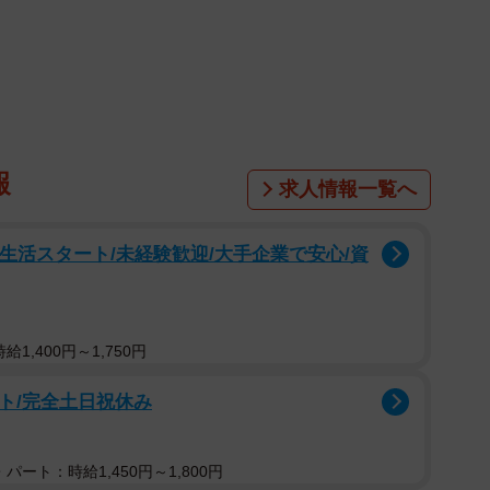
1/17
いたぴーちゃん（画像提供：単発0x0さん）
日、力尽きて倒れていたキジトラ猫の「ぴーちゃん」。
ろを、奇跡的に保護されました。ところが、病院で厳し
0さん（@yuukifox）夫婦は、懸命なケアを続けたと
報
求人情報一覧へ
ったのでしょうか。
な子猫
新生活スタート/未経験歓迎/大手企業で安心/資
1,400円～1,750円
ト/完全土日祝休み
パート：時給1,450円～1,800円