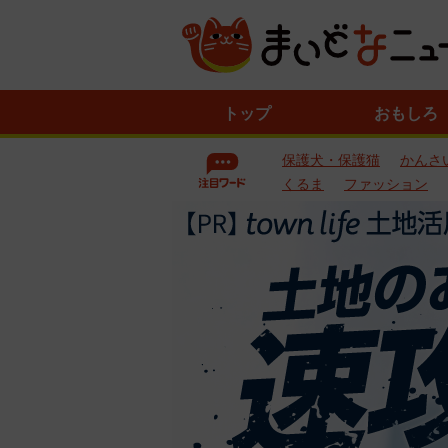
ニ
トップ
おもしろ
ュ
ー
保護犬・保護猫
かんさ
ス
一
くるま
ファッション
覧