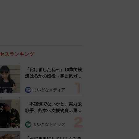
セスランキング
「化けましたね～」10歳で綾
瀬はるかの娘役→雰囲気ガラ
リの18歳に成長 「メイクで
雰囲気が」「宝塚に入れそ
まいどなメディア
う」
「不謹慎でないかと」実力派
歌手、熊本へ支援物資…運搬
トラックの車体デザインにた
めらい 「痛いほど伝わる」
まいどなトピック
「行動され立派」
「そのままにしといてくださ