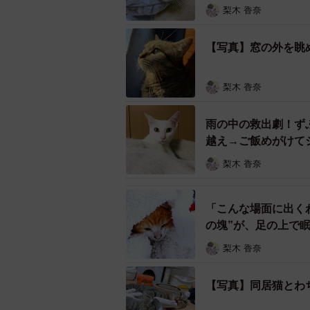
梨木 香奈
保護当時、生後推定2カ月ほど
【写真】窓の外を眺
ぴーちゃんとの出会いは、2019年1
「当時、生後推定2カ月ほどでした
梨木 香奈
ロでうずくまっているぴーちゃんを
雨の中の救出劇！ず
ているのを見て、保護しました」
越え→ご飯めがけて
急いで動物病院へ連れて行きました
梨木 香奈
「右前足の麻痺とともに、斜頸（し
「こんな場面に出く
難しいと思ったことと、『このまま
の塊”が、足の上で
ことを決めました」
梨木 香奈
（※首の筋肉や神経の異常により、
【写真】同居猫とわ
手厚いケアが奇跡を起こした―