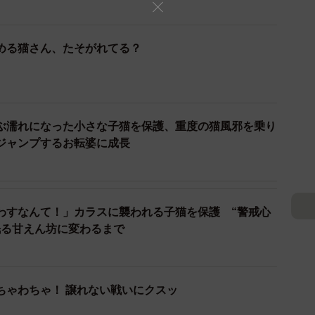
、小さかったぴーちゃん（画像提供：単発0x0さん）
める猫さん、たそがれてる？
1月25日のことでした。
。小雨の中、私の妻が家の駐車場のPマークの上にボロボ
見つけたのです。今にも消えてしまいそうなほど衰弱し
ぶ濡れになった小さな子猫を保護、重度の猫風邪を乗り
ジャンプするお転婆に成長
が、そこで判明したのは厳しい現実でした。
ゃけい）（※）があることが判明。里親さんを探すのは
わすなんて！」カラスに襲われる子猫を保護 “警戒心
見捨てられない』という思いから、我が家で迎え入れる
眠る甘えん坊に変わるまで
首が常に傾いた状態になっていること）
ちゃわちゃ！ 譲れない戦いにクスッ
―成長の軌跡