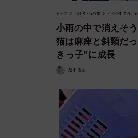
トップ
保護犬・保護猫
小雨の中で消えそ
小雨の中で消えそう
猫は麻痺と斜頸だっ
きっ子”に成長
梨木 香奈