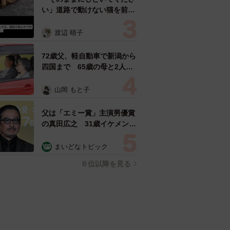
い」道路で動けない猫を前に
返された一言… 懸命に生き
ようとした4日間 「命の重
渡辺 晴子
さはみんな同じ」保護団体代
表の訴え
72歳父、軽自動車で新潟から
四国まで 65歳の母と2人で
3泊4日の旅 パーキングの休
憩まで分刻み… 「大学生で
山岡 もと子
も組まねえよ！」
父は「エミー賞」主演男優賞
の真田広之 31歳イケメン俳
優が長髪ヒゲのワイルド近影
「ガチヒロさんそっくり」
まいどなトピック
「新たな一面もステキ」
６位以降を見る