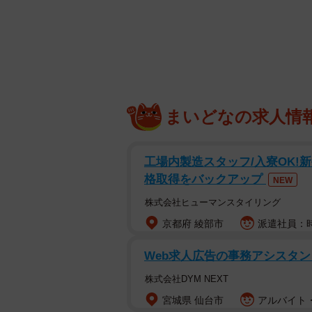
駐車場で行き倒れて
今から6年ほど前の小雨が降る寒い
絶望的な状態で倒れ込んでいるとこ
い診断を受けて――Xユーザー・単発0x
まいどなの求人情
いいます。今、ぴーちゃんはどうな
駐車場でうずくまっていた小さ
工場内製造スタッフ/入寮OK!
格取得をバックアップ
NEW
株式会社ヒューマンスタイリング
京都府 綾部市
派遣社員：時給
Web求人広告の事務アシスタン
株式会社DYM NEXT
宮城県 仙台市
アルバイト・