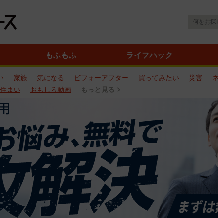
もふもふ
ライフハック
い
家族
気になる
ビフォーアフター
買ってみたい
災害
住まい
おもしろ動画
もっと見る