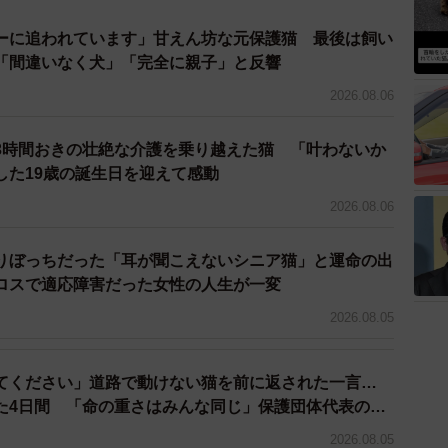
ーに追われています」甘えん坊な元保護猫 最後は飼い
3/17
「間違いなく犬」「完全に親子」と反響
表情で横になるぴーちゃん（画像提供：単発0x0さん）
2026.08.06
行動が飼い主さんの心に深く刻まれています。
3時間おきの壮絶な介護を乗り越えた猫 「叶わないか
した19歳の誕生日を迎えて感動
行ったのですが、迎えに行ったとき、ぴーちゃんがよろ
2026.08.06
ったんです。その姿を見て『あぁ、私たちと一緒にいた
りぼっちだった「耳が聞こえないシニア猫」と運命の出
ロスで適応障害だった女性の人生が一変
2026.08.05
てください」道路で動けない猫を前に返された一言…
た4日間 「命の重さはみんな同じ」保護団体代表の訴
2026.08.05