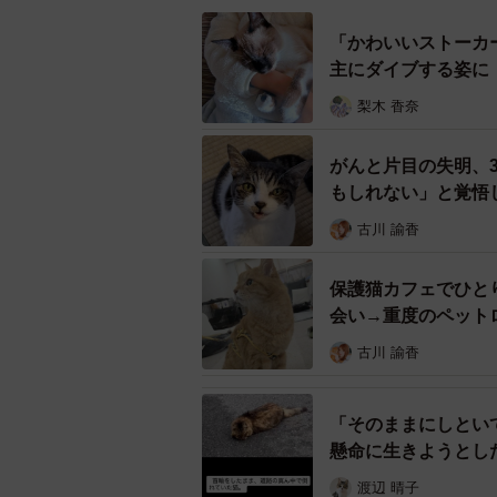
「かわいいストーカ
主にダイブする姿に
保護から2カ月経ったころ、安心した
梨木 香奈
保護当初、ぴーちゃんが見せたある
がんと片目の失明、
もしれない」と覚悟
「動物病院にはカゴに入れて連れて
古川 諭香
よろと歩いて自分からカゴの中に入
いのかな』と思いました」
保護猫カフェでひと
会い→重度のペット
古川 諭香
「そのままにしとい
懸命に生きようとし
え
渡辺 晴子