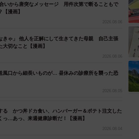
り合いから唐突なメッセージ 用件次第で断ることもで
？【漫画】
落とされていく学生たち（吉谷光平さん提供）
2026.08.06
転してパニックに陥ります。必死に絞り出した答えは、
で借ります」「追加取引を交渉します」といった、どこ
なきゃ」 他人を正解にして生きてきた母親 自己主張
回答も、ビジネスの最前線に立つ玉木の心には響かず、
た大切なこと【漫画】
いきます。
2026.08.06
送風口から細長いものが… 昼休みの診療所を襲った恐
】
2026.08.05
する かつ丼ドカ食い、ハンバーガー＆ポテト注文した
くっ…あっ、来週健康診断だ！【漫画】
2026.08.04