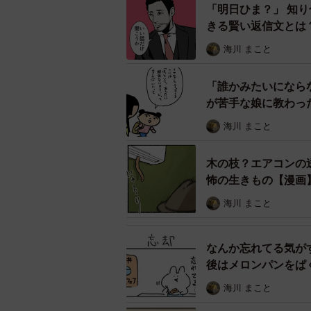
「明日ひま？」 知
きる賢い返信文とは
100万円質問で振り
海川 まこと
この予想外の問いに、学生たちは一
「たくさん稼ぎます」「消費者金融
「誰かみたいになら
か浮足立ったものばかりです。どの
が苦手な娘に教わっ
次々と「不合格」の烙印が押されて
海川 まこと
木の枝？エアコンの
怖の生きもの【漫画
海川 まこと
なんか忘れてる気が
後はメロンパンをぱ
海川 まこと