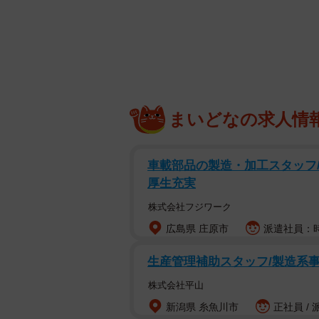
突如投げかけら
まいどなの求人情
それは、とある企業の二次面接会場
車載部品の製造・加工スタッフ/
生を前に、面接官の玉木は「早く仕
厚生充実
で、どこかで聞いたような「つまら
獄そのものでした。玉木は、面接官
株式会社フジワーク
捨て、内心で毒づいています。
広島県 庄原市
派遣社員：時
生産管理補助スタッフ/製造系事
株式会社平山
新潟県 糸魚川市
正社員 /