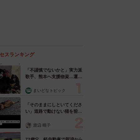
セスランキング
「不謹慎でないかと」実力派
歌手、熊本へ支援物資…運搬
トラックの車体デザインにた
めらい 「痛いほど伝わる」
まいどなトピック
「行動され立派」
「そのままにしといてくださ
い」道路で動けない猫を前に
返された一言… 懸命に生き
ようとした4日間 「命の重
渡辺 晴子
さはみんな同じ」保護団体代
表の訴え
72歳父、軽自動車で新潟から