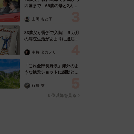
四国まで 65歳の母と2人で
3泊4日の旅 パーキングの休
憩まで分刻み… 「大学生で
山岡 もと子
も組まねえよ！」
83歳父が骨折で入院 ３カ月
の病院生活があまりに退屈で
「画用紙と色鉛筆持ってこ
い！」→スケッチブックを見
中将 タカノリ
た家族が仰天「これ、売れま
すよ…」
「これ全部長野県」海外のよ
うな絶景ショットに感動と反
響「離れてからいいところだ
ったんだって気づいた」
行橋 友
６位以降を見る