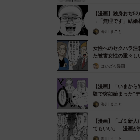
【漫画】独身おぢ52
→「無理です」結婚
海川 まこと
女性へのセクハラ注
た被害女性の重々し
学生のアピールを聞きす
はいどろ漫画
そんな彼はふと、上司である吾妻課
す」という言葉を思い出しました。
【漫画】「いまから
いた学生たちに対し、マニュアルには
験で突如始まった“デ
る？」を投げかけます。
ク【漫画】
海川 まこと
【漫画】「ゴミ新人
てもいい」 漫画が
海川 まこと