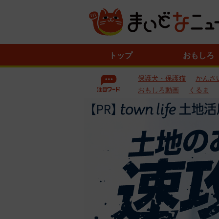
ニ
トップ
おもしろ
ュ
ー
保護犬・保護猫
かんさ
ス
一
おもしろ動画
くるま
覧