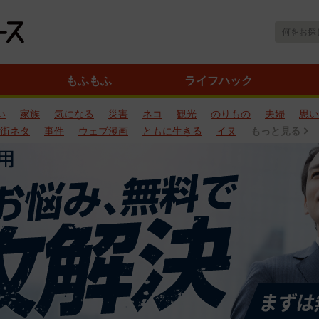
もふもふ
ライフハック
い
家族
気になる
災害
ネコ
観光
のりもの
夫婦
思い
街ネタ
事件
ウェブ漫画
ともに生きる
イヌ
もっと見る