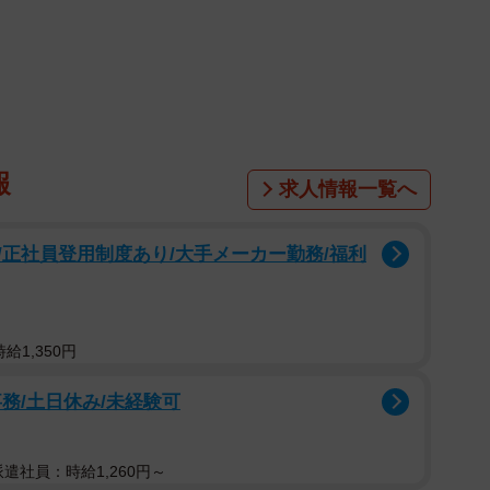
1/14
れる予想外の質問（吉谷光平さん提供）
報
求人情報一覧へ
でのことです。自分の強みを流暢に、よどみなく語る学
正社員登用制度あり/大手メーカー勤務/福利
事に戻りたい」と憂鬱な気分になります。朝から晩ま
ないガキの話」を聞かされ続ける時間は、彼にとって地
をやりたがる人間は現場で仕事ができない無能だと切り
給1,350円
務/土日休み/未経験可
 派遣社員：時給1,260円～