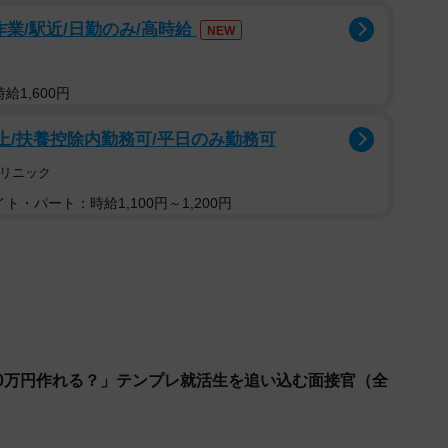
作業/駅近/日勤のみ/高時給
NEW
給1,600円
上/扶養控除内勤務可/平日のみ勤務可
クリニック
ト・パート：時給1,100円～1,200円
00万円作れる？」テンプレ就活生を追い込む面接官（全