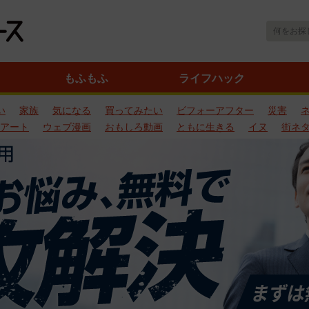
もふもふ
ライフハック
い
家族
気になる
買ってみたい
ビフォーアフター
災害
アート
ウェブ漫画
おもしろ動画
ともに生きる
イヌ
街ネ