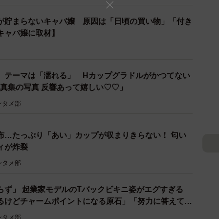
が貯まらないキャバ嬢 原因は「日頃の買い物」「付き
キャバ嬢に取材】
 テーマは「濡れる」 Hカップグラドルがかつてない
写真集の写真 反響あって嬉しい♡♡」
ンタメ部
布…たっぷり「あい」カップが収まりきらない！ 匂い
ィが炸裂
ンタメ部
らず」 起業家モデルのTバックビキニ姿がエグすぎる
るけどチャームポイントになる原石」「努力に答えてく
2/4
尻理論”にファン納得
ンタメ部