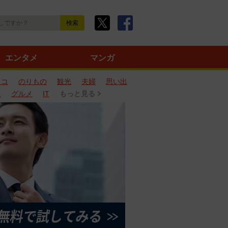
エンタメ
マンガ
ネコ
のりもの
観光
夫婦
思い出
タ
グルメ
IT
もっと見る