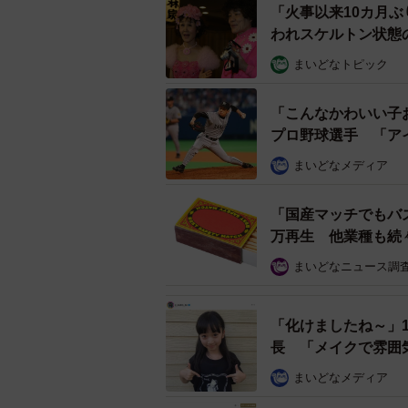
満額をもらうまでは安心できないの
「火事以来10カ月
店祝い金と称したものはあるらしい
われスケルトン状態
本なのだそうです。
まいどなトピック
「こんなかわいい子
プロ野球選手 「ア
まいどなメディア
「国産マッチでもバ
万再生 他業種も続
まいどなニュース調
「化けましたね～」
長 「メイクで雰囲
まいどなメディア