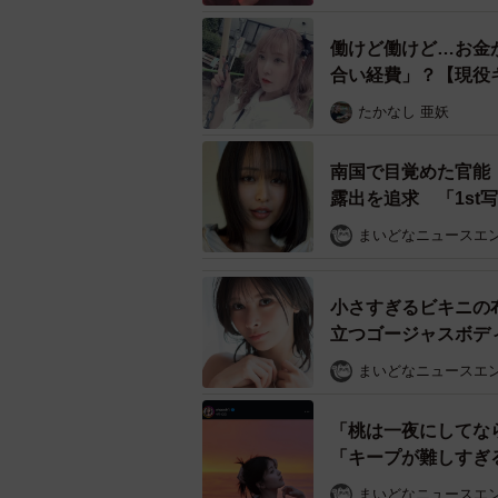
働けど働けど…お金
合い経費」？【現役
たかなし 亜妖
南国で目覚めた官能
露出を追求 「1st
まいどなニュースエ
小さすぎるビキニの
立つゴージャスボデ
まいどなニュースエ
「桃は一夜にしてな
「キープが難しすぎ
れやすい部位」 “美
まいどなニュースエ