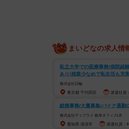
元セクシー女
かつてはホストクラブ独自のシステ
まいどなの求人情
入されているようです。近頃の最高
がスゴいことになってしまうでしょ
私立大学での医療事務!病院経験
あり!残業少なめで私生活も充
しかし、相当な売れっ子でないと移
と途中打ち切りの話もあり、条件が
株式会社日輪
東京都 千代田区
派遣社員：
総務事務/大量募集/バイク通勤
株式会社ディプライ 岐阜オフィスLB
愛知県 清須市
派遣社員：時