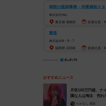
病院の医師事務・作業補助スタ
株式会社H&L
東京都 葛飾区
派遣社員：時
製造
株式会社M・R・T
福岡県 苅田町
派遣社員：時
Sponsored by
おすすめニュース
月収100万円超、
識な人は淘汰 売れ
たかなし 亜妖