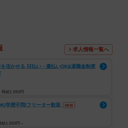
1/4
優のフリーライター・たかなし亜妖
ムだったのですが、最近は一部の有名キャバクラでも導
報
求人情報一覧へ
金額は移籍金1億円で、日頃の稼ぎと移籍金だけで年収
う。
を活かせる 日払い・週払いOK&退職金制度
実
籍金の提案さえされないのが現実。もっと言ってしまう
かなり厳しいようです。
時給1,550円
OK/学歴不問/フリーター歓迎
NEW
給1,550円～