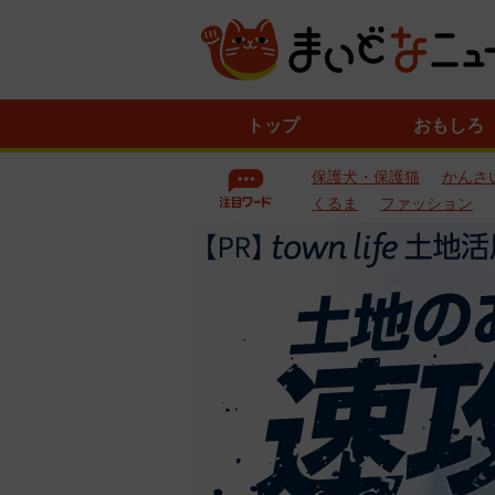
ニ
トップ
おもしろ
ュ
ー
保護犬・保護猫
かんさ
ス
一
くるま
ファッション
覧