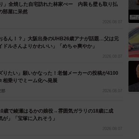
が、このシステムの罠なのです。また風俗業界でも、入
ぶり」全焼した自宅訪れた林家ぺー 内装も壁も取り払
のですが、ホストやキャバクラと同様に分割支払いが基
の部屋に呆然
2026.08.07
おるん！？」大阪出身のUHB26歳アナが話題…父は元
イドルさんよりかわいい」「めちゃ爽やか」
2026.08.07
ズりたい」願いかなった！老舗メーカーの投稿が4100
々相乗りでミーム化へ発展
査部
2026.08.07
10歳で綾瀬はるかの娘役→雰囲気ガラリの18歳に成
気が」「宝塚に入れそう」
2026.08.07