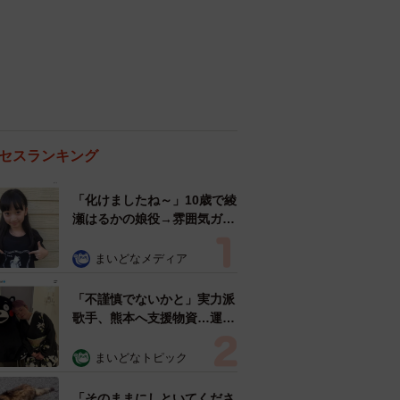
セスランキング
「化けましたね～」10歳で綾
瀬はるかの娘役→雰囲気ガラ
リの18歳に成長 「メイクで
雰囲気が」「宝塚に入れそ
まいどなメディア
う」
「不謹慎でないかと」実力派
歌手、熊本へ支援物資…運搬
トラックの車体デザインにた
めらい 「痛いほど伝わる」
まいどなトピック
「行動され立派」
「そのままにしといてくださ