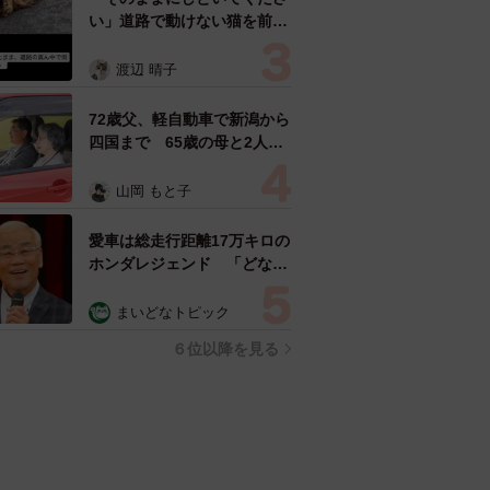
い」道路で動けない猫を前に
返された一言… 懸命に生き
ようとした4日間 「命の重
渡辺 晴子
さはみんな同じ」保護団体代
表の訴え
72歳父、軽自動車で新潟から
四国まで 65歳の母と2人で
3泊4日の旅 パーキングの休
憩まで分刻み… 「大学生で
山岡 もと子
も組まねえよ！」
愛車は総走行距離17万キロの
ホンダレジェンド 「どなた
か欲しい方が居たら」 大御
所漫才師が譲渡の意向
まいどなトピック
６位以降を見る