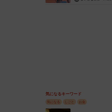
元セクシー女
移籍金の分割支払いと途中打ち
そもそも移籍金の金額はキャストの
ナスをもらえるケースもありますが
円が限界です。おまけに分割支払い
ん。
例えば移籍金100万円だとしたら月に
め、細かく払うのは在籍期間を少し
退職するキャストもいますから、店
働き手のやる気をアップさせるため
気になるキーワード
いう無言の圧力でもあります。その
が悪くなると打ち切られることも。
気になる
しごと
お金