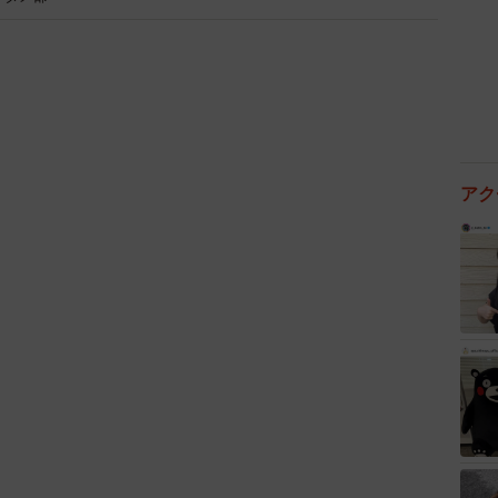
優のフリーライター・たかなし亜妖
切りの罠
人気によって異なります。「入店祝い金」と称してボー
、一定以上の売り上げ実績がなければ数十万円～数百万
なので、入った翌月にウハウハというわけではありませ
アク
10万×10カ月なども普通。水商売は離職が目立つた
でも長引かせるための対策です。一気にもらってすぐに
側が損をしないようなシステムとなっています。
のお金ですが、同時に「頑張って貢献してください」と
ため、高額の移籍金を提案されても、途中から売り上げ