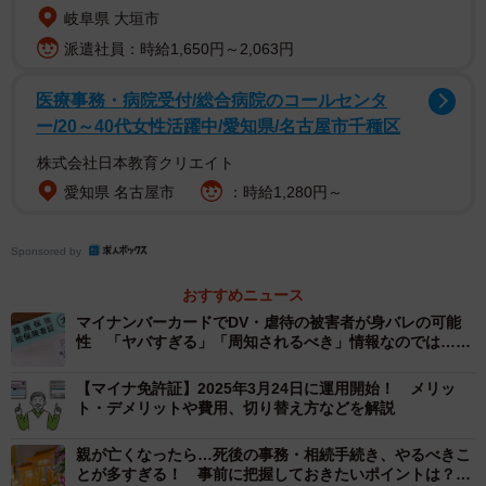
岐阜県 大垣市
2026年8月から健康保険証が使えなくなることを知っているか（出典：
脱・税理士スガワラくん 調べ）
派遣社員：時給1,650円～2,063円
まず、「2026年8月から健康保険証が使えなくなることを
医療事務・病院受付/総合病院のコールセンタ
ー/20～40代女性活躍中/愛知県/名古屋市千種区
知っていますか」と聞いたところ、「知っていて内容も理
解している」（38.7％）と「知っているが詳しくは知らな
株式会社日本教育クリエイト
い」（24.0％）をあわせて6割を超えた一方、4人に1人が
愛知県 名古屋市
：時給1,280円～
「知らない」（24.7％）と回答しました。
Sponsored by
おすすめニュース
マイナンバーカードでDV・虐待の被害者が身バレの可能
性 「ヤバすぎる」「周知されるべき」情報なのでは…厚
生労働省に聞いた
【マイナ免許証】2025年3月24日に運用開始！ メリッ
ト・デメリットや費用、切り替え方などを解説
親が亡くなったら…死後の事務・相続手続き、やるべきこ
とが多すぎる！ 事前に把握しておきたいポイントは？