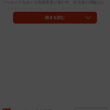
バーカードをめぐる制度変更が進む中、生活者の理解はど
こまで進んでいるのでしょうか。株式会社スガワラくん
（名古屋市中村区）が運営するYouTubeチャンネル『脱・
続きを読む
税理士スガワラくん』が実施した「マイナ制度の認知と理
解」に関する調査によると、2026年8月から「保険証終
了」を知らない人が約4人に1人にのぼるなど、制度の認知
や理解にはばらつきがある実態が明らかになりました。