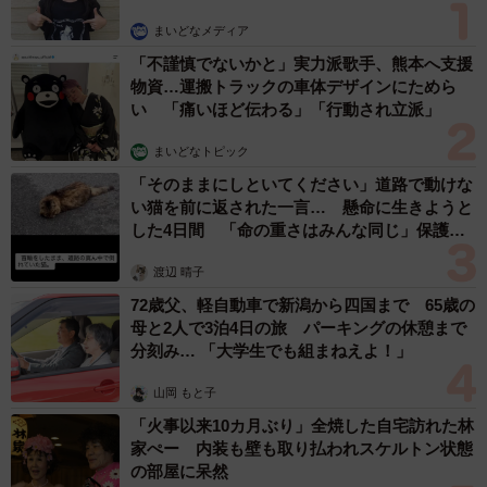
まいどなメディア
「不謹慎でないかと」実力派歌手、熊本へ支援
物資…運搬トラックの車体デザインにためら
い 「痛いほど伝わる」「行動され立派」
5/6
まいどなトピック
マイナンバーカードは更新が必要なことを知っているか（出典：脱・税
理士スガワラくん 調べ）
「そのままにしといてください」道路で動けな
い猫を前に返された一言… 懸命に生きようと
さらに、「マイナンバーカードは更新が必要なことを知っ
した4日間 「命の重さはみんな同じ」保護団
体代表の訴え
ていますか」という質問に対しては、「知っている」が
渡辺 晴子
76.0％にのぼったものの、カード本体と電子証明書で有効
72歳父、軽自動車で新潟から四国まで 65歳の
期限が異なることや、更新しないと使えなくなる点など、
母と2人で3泊4日の旅 パーキングの休憩まで
具体的なことまで理解している人は少なく、「更新が必
分刻み… 「大学生でも組まねえよ！」
要」という認識は広がっているものの、実際にいつ何を行
山岡 もと子
う必要があるのかまでは十分に理解されていない可能性が
「火事以来10カ月ぶり」全焼した自宅訪れた林
あることが明らかになりました。
家ぺー 内装も壁も取り払われスケルトン状態
の部屋に呆然