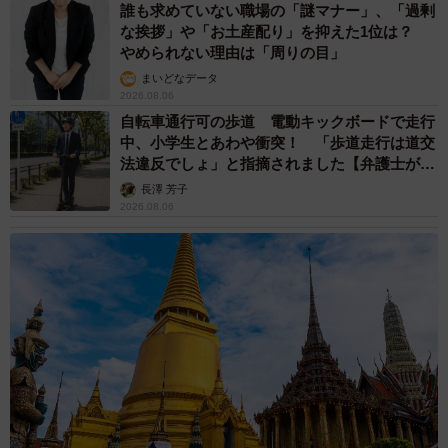
誰も求めていない職場の「謎マナー」、「過剰
な挨拶」や「お土産配り」を抑えた1位は？
やめられない理由は「周りの目」
まいどなデータ
2026.08.06
自転車通行可の歩道 電動キックボードで走行
中、小学生とあわや衝突！ 「歩道走行は道交
法違反でしょ」と指摘されました【弁護士が解
説】
長澤 芳子
2026.08.06