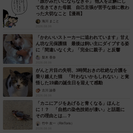
「誰かみたいにならなきゃ」 他人を正解にし
て生きてきた母親 自己主張が苦手な娘に教わ
った大切なこと【漫画】
海川 まこと
2026.08.06
「かわいいストーカーに追われています」甘え
ん坊な元保護猫 最後は飼い主にダイブする姿
に「間違いなく犬」「完全に親子」と反響
梨木 香奈
2026.08.06
がんと片目の失明、3時間おきの壮絶な介護を
乗り越えた猫 「叶わないかもしれない」と覚
悟した19歳の誕生日を迎えて感動
古川 諭香
2026.08.06
「カニにアジをあげると青くなる」ほんと
に！？ 「自然の染色技術が凄い」と話題に
その理由とは…？
竹中 友一（RinToris）
2026.08.06