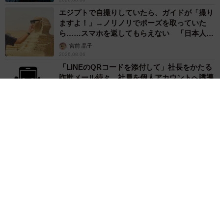
エジプトで自撮りしていたら、ガイドが「撮り
ますよ！」→ノリノリでポーズを取っていた
ら……スマホを返してもらえない 「日本人は
カモ代表かも」「私は6時間で3万円払った」
宮前 晶子
2026.08.06
「LINEのQRコードを添付して」社長をかたる
詐欺メール続々 社員を個人アカウントへ誘導
→最後は不正送金…求められる「だまされる前
提」の対策
井二 かける
2026.08.06