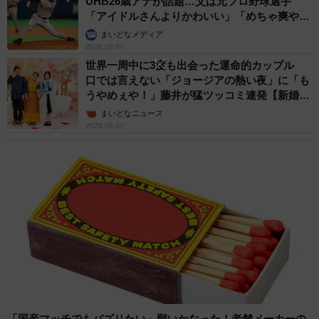
UHB26歳アナが話題…父は元プロ野球選手
「アイドルさんよりかわいい」「めちゃ爽や
か」
まいどなメディア
2026.08.07
世界一周中に3度も出会った運命的カップル
口では言えない「ジョージアの熱い夜」に「も
うやめぇや！」藤井が猛ツッコミ連発【新婚さ
ん】
まいどなニュース
2026.08.07
「国産マッチでもバズりたい」願いかなった！老舗メーカーの