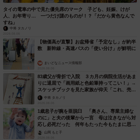
タイの電車の中で見た優先席のマーク 子ども、妊娠、けが
人、お年寄り… 一つだけ謎のものが！？「だから黄色なんで
すね」
中将 タカノリ
2026.08.06
【物価高が直撃】お盆帰省「予定なし」が約半
数 新幹線・高速バスの「使い分け」が鮮明に
まいどなニュース情報部
2026.08.06
83歳父が骨折で入院 ３カ月の病院生活があま
りに退屈で「画用紙と色鉛筆持ってこい！」→
スケッチブックを見た家族が仰天「これ、売れ
ますよ…」
中将 タカノリ
2026.08.06
1歳息子が腕を亜脱臼 「奥さん、専業主婦な
のに」と夫の後輩から一言 母は泣きながら対
応し必死だった 何年もたった今もたまに思い
出し…
山岡 もと子
2026.08.06