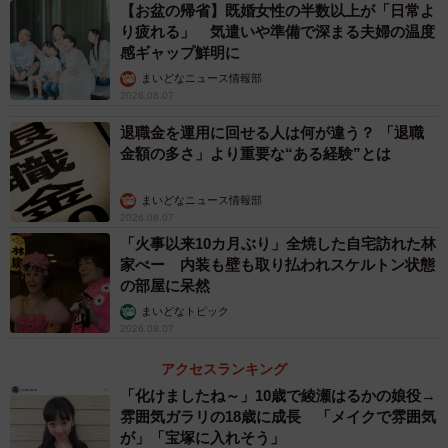
【お盆の帰省】既婚女性の半数以上が「日常よ
り疲れる」 気遣いや準備で深まる夫婦の温度
4/6
感ギャップ鮮明に
マイナンバーカードの有効期限を知っているか（出典：脱・税理士スガ
まいどなニュース情報部
ワラくん 調べ）
2026.08.07
退職金を運用に回せる人は何が違う？ 「退職
次に、「マイナンバーカードの有効期限（本体10年・電子
金額の多さ」より重要な“ある経験”とは
証明書5年）」について聞いたところ、「両方知っている」
とした人は41.7％、「どちらも知らない」（14.7％）と
まいどなニュース情報部
2026.08.07
「有効期限があること自体知らない」（17.0％）を合わせ
「火事以来10カ月ぶり」全焼した自宅訪れた林
ると有効期限を知らない人が約3割にのぼり、意外と知られ
家ぺー 内装も壁も取り払われスケルトン状態
ていないことが浮き彫りになりました。
の部屋に呆然
まいどなトピック
2026.08.07
アクセスランキング
「化けましたね～」10歳で綾瀬はるかの娘役→
雰囲気ガラリの18歳に成長 「メイクで雰囲気
が」「宝塚に入れそう」