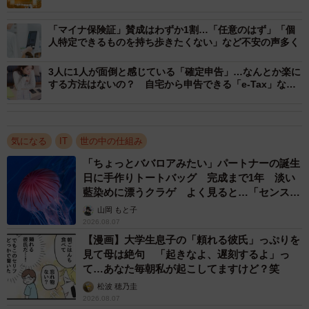
専門家に聞いた
3/6
「マイナ保険証」賛成はわずか1割…「任意のはず」「個
人特定できるものを持ち歩きたくない」など不安の声多く
今後、医療機関で受診する際に利用するものはどちらか（出典：脱・税
理士スガワラくん 調べ）
3人に1人が面倒と感じている「確定申告」…なんとか楽に
する方法はないの？ 自宅から申告できる「e-Tax」など
また、「今後、医療機関で受診する際に利用するもの」に
活用して【FPが解説】
ついては、「マイナ保険証」は65.3％、「資格確認書」は
19.3％、「わからない」が15.3％という結果になりまし
気になる
IT
世の中の仕組み
た。
「ちょっとババロアみたい」パートナーの誕生
日に手作りトートバッグ 完成まで1年 淡い
藍染めに漂うクラゲ よく見ると…「センスす
ごい」
山岡 もと子
2026.08.07
【漫画】大学生息子の「頼れる彼氏」っぷりを
見て母は絶句 「起きなよ、遅刻するよ」っ
て…あなた毎朝私が起こしてますけど？笑
松波 穂乃圭
2026.08.07