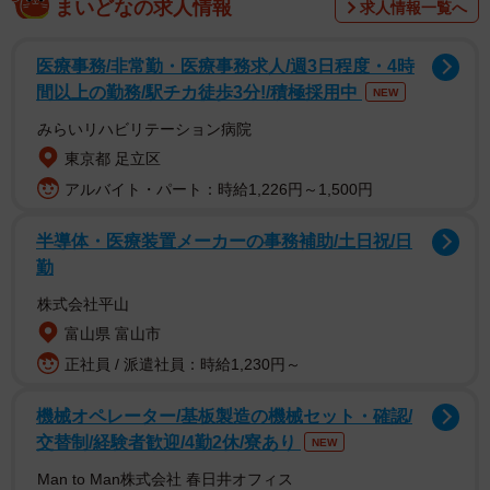
まいどなの求人情報
求人情報一覧へ
なお、本記事では、2026年4月から段階的に変わる「マイ
医療事務/非常勤・医療事務求人/週3日程度・4時
ナ制度の変更点」についてもわかりやすく解説します。
間以上の勤務/駅チカ徒歩3分!/積極採用中
NEW
みらいリハビリテーション病院
調査は、全国の20歳以上70歳未満の男女300人を対象とし
東京都 足立区
て、2026年4月にインターネットで実施されました。
アルバイト・パート：時給1,226円～1,500円
半導体・医療装置メーカーの事務補助/土日祝/日
勤
株式会社平山
富山県 富山市
正社員 / 派遣社員：時給1,230円～
機械オペレーター/基板製造の機械セット・確認/
交替制/経験者歓迎/4勤2休/寮あり
NEW
2/6
Man to Man株式会社 春日井オフィス