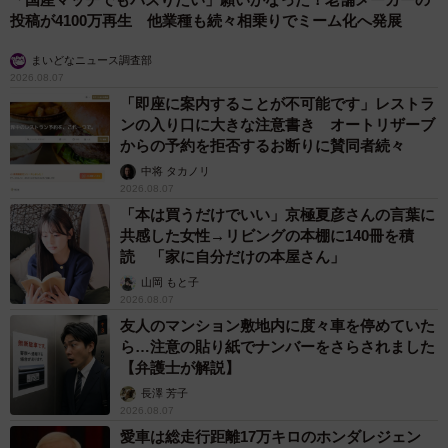
投稿が4100万再生 他業種も続々相乗りでミーム化へ発展
まいどなニュース調査部
2026.08.07
「即座に案内することが不可能です」レストラ
ンの入り口に大きな注意書き オートリザーブ
からの予約を拒否するお断りに賛同者続々
中将 タカノリ
2026.08.07
「本は買うだけでいい」京極夏彦さんの言葉に
共感した女性→リビングの本棚に140冊を積
読 「家に自分だけの本屋さん」
山岡 もと子
2026.08.07
友人のマンション敷地内に度々車を停めていた
ら…注意の貼り紙でナンバーをさらされました
【弁護士が解説】
長澤 芳子
2026.08.07
愛車は総走行距離17万キロのホンダレジェン