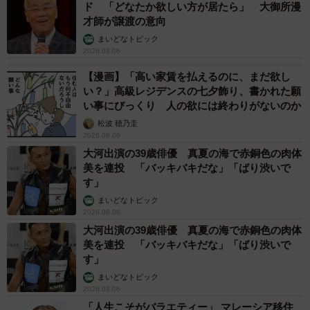
ド 「どなたか欲しい方が居たら」 大御所漫
才師が譲渡の意向
まいどなトピック
2026.08.06
【漫画】「高い家賃を払えるのに、まだ欲し
い？」高級レジデンスの七夕飾り、書かれた願
い事にびっくり 人の欲には終わりがないのか
松波 穂乃圭
2026.08.06
大河出演の39歳俳優 真夏の海で赤銅色の肉体
美を連投 「バッキバキだな」「ばり渋いで
す」
まいどなトピック
2026.08.06
大河出演の39歳俳優 真夏の海で赤銅色の肉体
美を連投 「バッキバキだな」「ばり渋いで
す」
まいどなトピック
2026.08.06
「人生こそがバラエティー」 マレーシア移住