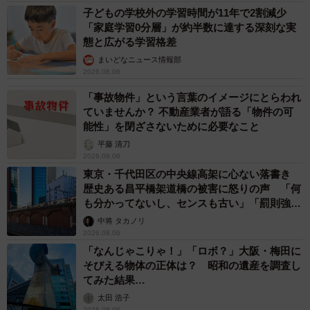
子どもの学校外の学習時間が11年で2割減少
「家庭学習0分層」が約半数に達する深刻な実
態と広がる学習格差
まいどなニュース情報部
2026.08.06
「事故物件」という言葉のイメージにとらわれ
ていませんか？ 不動産業者が語る「物件の可
能性」を閉ざさないために必要なこと
平藤 清刀
2026.08.06
東京・千代田区の中央線高架に心ない落書き
歴史ある昌平橋架道橋の被害に怒りの声 「何
も分かってないし、センスも古い」「罰則強化
して」
中将 タカノリ
2026.08.06
「なんじゃこりゃ！」「ロボ？」大阪・梅田に
そびえる物体の正体は？ 昭和の遺産を調査し
てみた結果…
太田 浩子
2026.08.06