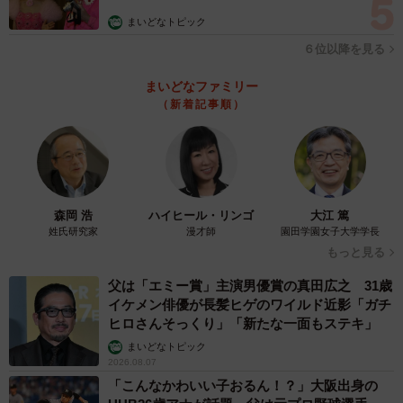
まいどなトピック
６位以降を見る
まいどなファミリー
（新着記事順）
6/6
森岡 浩
ハイヒール・リンゴ
大江 篤
姓氏研究家
漫才師
園田学園女子大学学長
今後、マイナンバーカードが生活する上で必要になると思うか（出典：
もっと見る
脱・税理士スガワラくん 調べ）
父は「エミー賞」主演男優賞の真田広之 31歳
最後に、「今後、マイナンバーカードが生活する上で必要
イケメン俳優が長髪ヒゲのワイルド近影「ガチ
ヒロさんそっくり」「新たな一面もステキ」
になると思いますか」と聞いたところ、73.3％が「必要に
まいどなトピック
なると思う」と答えた一方、「必要ないと思う」
2026.08.07
（26.63％）と回答した人も一定数見られました。
「こんなかわいい子おるん！？」大阪出身の