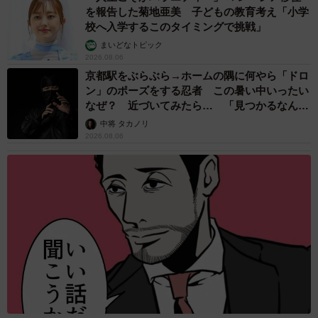
を報告した菊地亜美 子どもの教育考え「小学
校へ入学するこのタイミングで挑戦」
まいどなトピック
2026.08.06
京都駅をぶらぶら→ホームの隅に何やら「ドロ
ン」のポーズをする忍者 この暑い中いったい
なぜ？ 近づいてみたら… 「見つかるなんて
未熟」
中将 タカノリ
2026.08.06