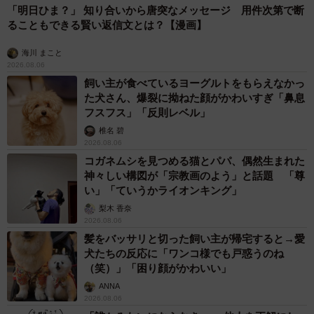
「明日ひま？」 知り合いから唐突なメッセージ 用件次第で断
ることもできる賢い返信文とは？【漫画】
海川 まこと
2026.08.06
飼い主が食べているヨーグルトをもらえなかっ
た犬さん、爆裂に拗ねた顔がかわいすぎ「鼻息
フスフス」「反則レベル」
椎名 碧
2026.08.06
コガネムシを見つめる猫とパパ、偶然生まれた
神々しい構図が「宗教画のよう」と話題 「尊
い」「ていうかライオンキング」
梨木 香奈
2026.08.06
髪をバッサリと切った飼い主が帰宅すると→愛
犬たちの反応に「ワンコ様でも戸惑うのね
（笑）」「困り顔がかわいい」
ANNA
2026.08.06