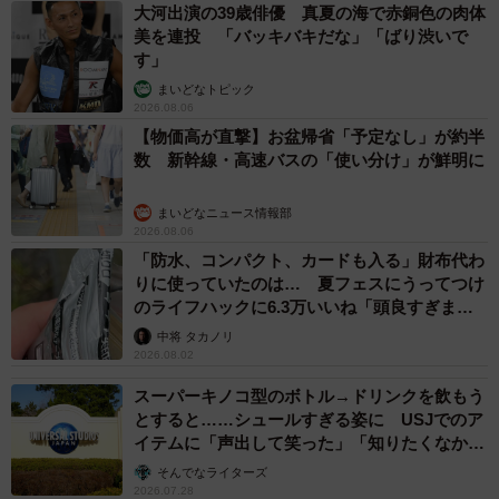
大河出演の39歳俳優 真夏の海で赤銅色の肉体
外旅行が回復しきっていないなか、大型連休に人々がどん
美を連投 「バッキバキだな」「ばり渋いで
な工夫をして、どこで非日常を楽しもうとしているのかに
す」
関心がありました。「GWに人気の旅行先ランキング」のよ
まいどなトピック
うなアンケート調査はたくさんありますが、本当にそこに
2026.08.06
【物価高が直撃】お盆帰省「予定なし」が約半
行くかどうかはわかりません。混雑する行楽地からのテレ
数 新幹線・高速バスの「使い分け」が鮮明に
ビ中継のような情報も、断片的なものです。
まいどなニュース情報部
そこで「人間が実際に行動した足跡を、俯瞰（ふかん）し
2026.08.06
て可視化することはできないだろうか？」と考え、昨年5月
「防水、コンパクト、カードも入る」財布代わ
りに使っていたのは… 夏フェスにうってつけ
12日から国土交通省によって公開が開始された、全国の直
のライフハックに6.3万いいね「頭良すぎま
轄国道において機械観測されている方向別交通量が取得可
す」
中将 タカノリ
能な交通量データを使ってみようと思いつきました。
2026.08.02
スーパーキノコ型のボトル→ドリンクを飲もう
直轄国道に限ったもので、飛行機や鉄道はカバーされませ
とすると……シュールすぎる姿に USJでのア
んが、「自動車での移動」は、ある程度正確に把握するこ
イテムに「声出して笑った」「知りたくなかっ
た真実」
とができます。
そんでなライターズ
2026.07.28