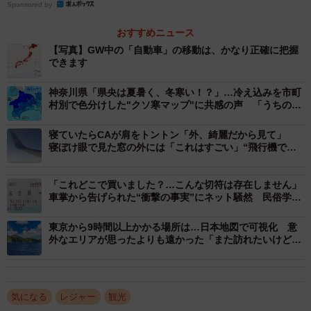
Sponsored by
おすすめニュース
【写真】GW中の「自動車」の移動は、かなり正確に把握
できます
神奈川県「県央は夏暑く、冬寒い！？」…冷え込みを市町
村別で色分けした"クソ寒マップ"に共感の声 「うちの地
元はもっと寒い」反応続々
寝ていたらCAが肩をトントン「外、綺麗だから見て」
寝ぼけ眼で見た窓の外には「これはすごい」“飛行機で見
た中で一番の絶景”
「これどこで買いました？…こんな切符は存在しません」
車掌から告げられた“衝撃の事実”にネット騒然 民俗学者
2/3
が遭遇した「お化け切符」
東京から9時間以上かかる場所は…日本地図で可視化 意
行く人があれば来る人も
外なエリアが思ったよりも遠かった「また訪れたいけどム
リ」「足を踏み入れない」
ーーこのテーマに興味を持った経緯を。
気になる
レジャー
観光
徒然研究室：コロナ禍以降、物価高騰もあって日本人の海