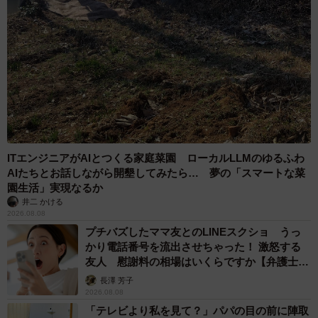
南端は赤い。ただ、車がないと厳しそうな日光が伸びてな
いのが不思議。人気がないとも思えないが…」
など数々の驚きの声が寄せられた今回の投稿。読者のみな
さんはゴールデンウィーク中、どんな移動をしていただろ
うか？
徒然研究室さんは日々、SNSやnoteでポップカルチャーか
ITエンジニアがAIとつくる家庭菜園 ローカルLLMのゆるふわ
ら選挙まで幅広いテーマをデータを用いて分析・可視化し
AIたちとお話しながら開墾してみたら… 夢の「スマートな菜
園生活」実現なるか
ている。ご興味ある方はぜひチェックしていただきたい。
井二 かける
2026.08.08
プチバズしたママ友とのLINEスクショ うっ
かり電話番号を流出させちゃった！ 激怒する
友人 慰謝料の相場はいくらですか【弁護士が
解説】
長澤 芳子
2026.08.08
「テレビより私を見て？」パパの目の前に陣取