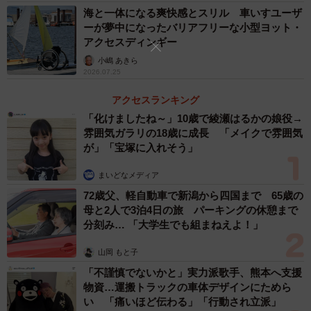
海と一体になる爽快感とスリル 車いすユーザ
ーーマップを作成する中で、あらたに気付いたこと、興味
ーが夢中になったバリアフリーな小型ヨット・
深かったことは。
アクセスディンギー
小嶋 あきら
2026.07.25
徒然研究室：このデータでは、1時間ごとの交通量を、現在
時刻の約20分前から過去3カ月分までを対象として取得でき
アクセスランキング
ます。プログラミングを使えば、全国規模の人の移動の実
「化けましたね～」10歳で綾瀬はるかの娘役→
雰囲気ガラリの18歳に成長 「メイクで雰囲気
態に、ほぼリアルタイムで、個人でも触れられるようにな
が」「宝塚に入れそう」
ったことに、嬉しさと感動を覚えます。こうしたデータを
蓄積して分析を深めていけば、旅行や移動に対する自分の
まいどなメディア
思い込みをひっくり返すことにもつながりそうです。
72歳父、軽自動車で新潟から四国まで 65歳の
母と2人で3泊4日の旅 パーキングの休憩まで
分刻み… 「大学生でも組まねえよ！」
時間帯別の分析をすると、朝6〜7時が唯一の減少帯（－7〜
－8%）となった一方、深夜0時・23時および昼間10〜14時
山岡 もと子
が＋30〜＋40%台と高くなっていたのも少し意外でした。
「不謹慎でないかと」実力派歌手、熊本へ支援
GWらしい行楽型の行動パターンといえばそうですが、逆に
物資…運搬トラックの車体デザインにためら
い 「痛いほど伝わる」「行動され立派」
言えば普段は早朝から移動している人がけっこういるのだ