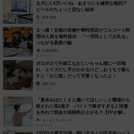
る犬に1.4万いいね あまりにも健気な熱烈ア
ピールのちょっと切ない結末
梨木 香奈
2026.08.08
太っ腹！京都の老舗中華料理店がフルコース料
理50人前を無料提供 「一市民としてお礼を」
つながる善意の輪
3/3
京都新聞社
2026.08.08
徒然研究室さんのnote
ボロボロで不細工なおじいちゃん猫に一目惚
れ エイズだし手がかかるけど…おうちで暮ら
【徒然研究室さん関連情報】
すと「おじ猫」だって可愛くなったよ！
鶴野 浩己
▽Xアカウント
2026.08.08
https://x.com/tsurezure_lab
「夏休みはたくさん働いてほしい」と職場から
▽note
頼まれた高2息子 バイトで稼ぎすぎると扶養
https://note.com/tsurezure_cat
を外れて税金や保険料が上がる？【FPが解
説】
もくもくライターズ
2026.08.08
この大型連休に人々はどこへ向かっていたのか、国交省の
2泊3日の東京出張→飼い主さんが不在中ハムス