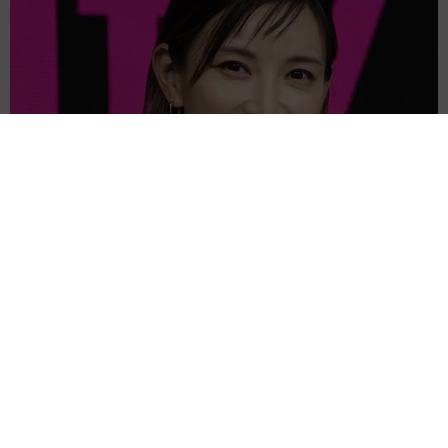
3児の母 43歳女優の肩見せコーデでファンざわざわ 「色っ
ぽすぎて思わず二度見」「むっかしからずっと可愛い」
まいどなトピック
2026.08.07
あのちゃん、雨の日のショーパン姿に「雨が似
合う」「脚めっちゃきれい！」「水も滴る良い
アーティスト」 幻想的な近影が話題
まいどなメディア
2026.08.07