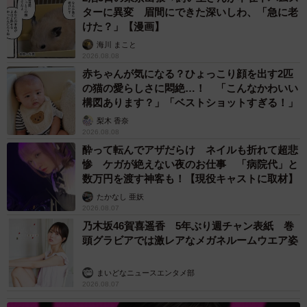
交通量オープンデータから視覚化しました。今日までのGW
ターに異変 眉間にできた深いしわ、「急に老
期間の全国平均交通量は通常期比で約23%の増加です。最
けた？」【漫画】
も増加率が高かったのは北海道で、GW期間平均で通常の約
海川 まこと
2026.08.08
1.3倍となっています。道東の知床方面（斜里町）では約3.9
赤ちゃんが気になる？ひょっこり顔を出す2匹
倍、上富良野や…
pic.twitter.com/DJWRnlek8s
の猫の愛らしさに悶絶…！ 「こんなかわいい
構図あります？」「ベストショットすぎる！」
— 徒然研究室✍🏻 (@tsurezure_lab)
May 6, 2026
梨木 香奈
2026.08.08
酔って転んでアザだらけ ネイルも折れて超悲
惨 ケガが絶えない夜のお仕事 「病院代」と
数万円を渡す神客も！【現役キャストに取材】
たかなし 亜妖
2026.08.07
乃木坂46賀喜遥香 5年ぶり週チャン表紙 巻
頭グラビアでは激レアなメガネルームウエア姿
まいどなニュースエンタメ部
2026.08.07