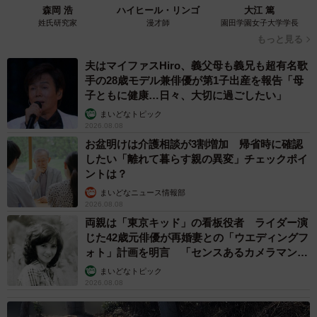
ります。
森岡 浩
ハイヒール・リンゴ
大江 篤
姓氏研究家
漫才師
園田学園女子大学学長
もっと見る
◇ ◇
夫はマイファスHiro、義父母も義兄も超有名歌
SNSユーザーたちから
手の28歳モデル兼俳優が第1子出産を報告「母
子ともに健康…日々、大切に過ごしたい」
まいどなトピック
「フランスで夏のバカンスにパリに人がいなくなるみたい
2026.08.08
に、関東から人がいなくなってて面白いですな」
お盆明けは介護相談が3割増加 帰省時に確認
「奈良はやはり奈良市と京奈和道しか混んでないな」
したい「離れて暮らす親の異変」チェックポイ
ントは？
「時間帯別の変化が非常に興味深いですね。朝が減り深夜
まいどなニュース情報部
や昼が増えるのは、ひょっとしたら移動そのものを楽しむ
2026.08.08
『心のゆとり』の表れかもしれません。効率重視の日常か
両親は「東京キッド」の看板役者 ライダー演
ら離れ、自分のリズムで休日を過ごす。そんな行動心理を
じた42歳元俳優が再婚妻との「ウエディングフ
ォト」計画を明言 「センスあるカメラマン求
知ることは、混雑を避ける賢い暮らし方にもつながります
む」
まいどなトピック
ね」
2026.08.08
「これ『車がないと行けない観光地マップ』だね。赤濃い
めの東北でも仙台は青い。広島市も。逆に関東でも千葉の