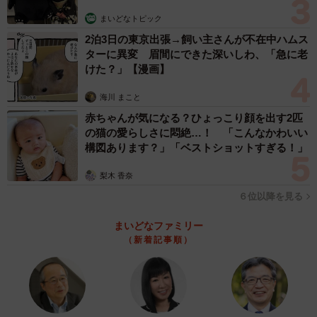
な、と実感し、そうした時間帯に働く人たちの存在にも気
まいどなトピック
づかされました。
2泊3日の東京出張→飼い主さんが不在中ハムス
ターに異変 眉間にできた深いしわ、「急に老
けた？」【漫画】
ーー投稿に大きな反響がありました。
海川 まこと
徒然研究室：連休の最終日夜に投稿するやいなや、非常に
赤ちゃんが気になる？ひょっこり顔を出す2匹
多くの地元民や訪問者が「うちの地域はこうだった」と実
の猫の愛らしさに悶絶…！ 「こんなかわいい
構図あります？」「ベストショットすぎる！」
体験を重ね、データとの一致を語ってくださいました。ご
自身の連休中の過ごし方と重ね合わせたりしながらリポス
梨木 香奈
トしてくださり、会ったことのない無数の方々の、思い思
６位以降を見る
いの連休の過ごし方が伝わってきて、幸せな気持ちになり
まいどなファミリー
ました。
（新着記事順）
自分がデータだけを通じて分析していた、知らない土地、
行ったことがない土地やその道路について、こうした形で
魅力やその実態を知ることができるのは、本当に勉強にな