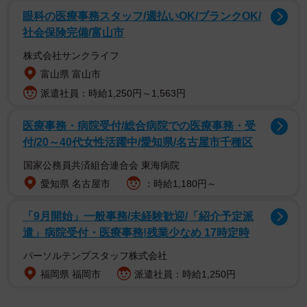
眼科の医療事務スタッフ/週払いOK/ブランクOK/
社会保険完備/富山市
株式会社サンクライフ
富山県 富山市
派遣社員：時給1,250円～1,563円
医療事務・病院受付/総合病院での医療事務・受
これによると4月29日から5月6日までのゴールデンウィー
付/20～40代女性活躍中/愛知県/名古屋市千種区
ク期間の交通量は、北海道、東北、中国地方で増加し、全
国家公務員共済組合連合会 東海病院
国平均で通常期比の約23%増だったそう。
愛知県 名古屋市
：時給1,180円～
一方、関東・甲信越を除く首都圏の増減率はほぼゼロ。特
「9月開始」一般事務/未経験歓迎/「紹介予定派
に世田谷区付近の国道246号など都内の国道では11〜12%
遣」病院受付・医療事務!残業少なめ 17時定時
減と明確な減少が確認され、行楽地への流出がうかがえた
パーソルテンプスタッフ株式会社
ということだ。
福岡県 福岡市
派遣社員：時給1,250円
徒然研究室さんに話を聞いた。