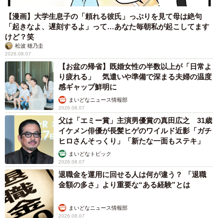
【漫画】大学生息子の「頼れる彼氏」っぷりを見て母は絶句
「起きなよ、遅刻するよ」って…あなた毎朝私が起こしてます
けど？笑
松波 穂乃圭
2026.08.07
【お盆の帰省】既婚女性の半数以上が「日常よ
り疲れる」 気遣いや準備で深まる夫婦の温度
感ギャップ鮮明に
まいどなニュース情報部
2026.08.07
父は「エミー賞」主演男優賞の真田広之 31歳
イケメン俳優が長髪ヒゲのワイルド近影「ガチ
ヒロさんそっくり」「新たな一面もステキ」
まいどなトピック
2026.08.07
退職金を運用に回せる人は何が違う？ 「退職
金額の多さ」より重要な“ある経験”とは
まいどなニュース情報部
2026.08.07