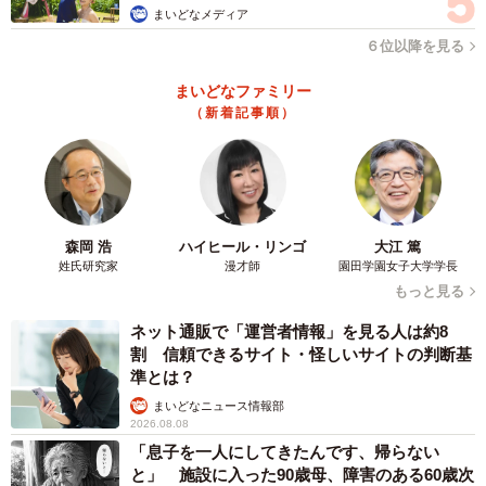
まいどなメディア
ですが、今回のは規模が違いました。この区間の乗客の多
６位以降を見る
くは中国人かパキスタン人でしたが、みんな窓側を見てい
たので絶景ポイントを知っていたのかもしれません。パキ
まいどなファミリー
（新着記事順）
スタン国内線では“これから7000m級の山が見えます”といっ
たアナウンスが入るようですし。日本でいう”富士山が見え
る席が人気”、みたいな感じなんでしょうね」
森岡 浩
ハイヒール・リンゴ
大江 篤
姓氏研究家
漫才師
園田学園女子大学学長
もっと見る
ネット通販で「運営者情報」を見る人は約8
割 信頼できるサイト・怪しいサイトの判断基
準とは？
まいどなニュース情報部
2026.08.08
「息子を一人にしてきたんです、帰らない
と」 施設に入った90歳母、障害のある60歳次