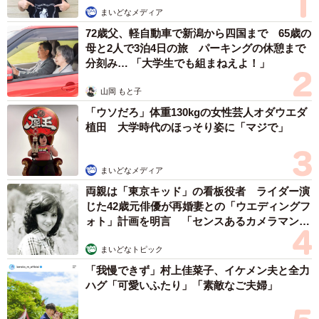
まいどなメディア
72歳父、軽自動車で新潟から四国まで 65歳の
母と2人で3泊4日の旅 パーキングの休憩まで
分刻み… 「大学生でも組まねえよ！」
山岡 もと子
「ウソだろ」体重130kgの女性芸人オダウエダ
植田 大学時代のほっそり姿に「マジで」
まいどなメディア
両親は「東京キッド」の看板役者 ライダー演
じた42歳元俳優が再婚妻との「ウエディングフ
ォト」計画を明言 「センスあるカメラマン求
3/5
む」
まいどなトピック
今回提供された機内食／Hosophotoさん提供
「我慢できず」村上佳菜子、イケメン夫と全力
ハグ「可愛いふたり」「素敵なご夫婦」
「まさしく“いままで飛行機から見た景色で一番”の絶景でし
たね。過去に中国の山奥で見た雪山フライトも良かったん