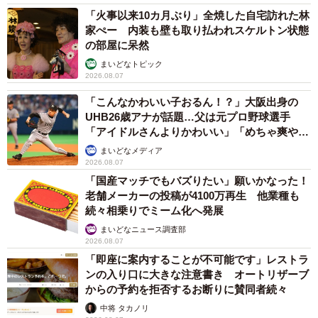
「火事以来10カ月ぶり」全焼した自宅訪れた林
家ぺー 内装も壁も取り払われスケルトン状態
の部屋に呆然
まいどなトピック
2026.08.07
「こんなかわいい子おるん！？」大阪出身の
UHB26歳アナが話題…父は元プロ野球選手
「アイドルさんよりかわいい」「めちゃ爽や
か」
まいどなメディア
2026.08.07
「国産マッチでもバズりたい」願いかなった！
老舗メーカーの投稿が4100万再生 他業種も
続々相乗りでミーム化へ発展
まいどなニュース調査部
2026.08.07
「即座に案内することが不可能です」レストラ
ンの入り口に大きな注意書き オートリザーブ
からの予約を拒否するお断りに賛同者続々
中将 タカノリ