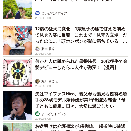
まいどなメディア
2026.08.08
12歳の愛犬に変化 1歳息子の膝で甘える初め
て見せる姿に反響 これまで「見守る立場」だ
ったのに…「頭ポンポンが愛に満ちている」
「尊…」
梨木 香奈
2026.08.08
何かと人に舐められた黒髪時代 30代後半で金
髪デビューしたら…人生が激変！【漫画】
海川 まこと
2026.08.08
夫はマイファスHiro、義父母も義兄も超有名歌
手の28歳モデル兼俳優が第1子出産を報告「母
子ともに健康…日々、大切に過ごしたい」
まいどなトピック
2026.08.08
お盆明けは介護相談が3割増加 帰省時に確認