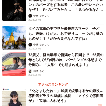
ン」のポーズをする忍者 この暑い中いったい
2/5
なぜ？ 近づいてみたら… 「見つかるなんて
未熟」
7000m級の山々／Hosophotoさん提供
中将 タカノリ
2026.08.06
「イスラム文化、中国文化が好き」と話すHosophotoさん
タイの電車の中で見た優先席のマーク 子ど
は旅の経験が豊富で、これまでに中国には34回ほど渡航し
も、妊娠、けが人、お年寄り… 一つだけ謎の
ものが！？「だから黄色なんですね」
ているそう。日常会話レベルなら中国語が話せるというこ
中将 タカノリ
とで、中華系の航空会社もよく利用しているそうですが、
2026.08.06
今回のように寝ているところを起こされたのは初めての経
72歳父、軽自動車で新潟から四国まで 65歳の
験だったといいます。
母と2人で3泊4日の旅 パーキングの休憩まで
分刻み… 「大学生でも組まねえよ！」
山岡 もと子
「中華系の航空会社のCAさんって、もともと人当たりが良
2026.08.06
いイメージです。特に今回の南方航空のCAさんはすごくフ
アクセスランキング
レンドリーで、『ご飯もう1食食べる？』とか気さくに聞い
「化けましたね～」10歳で綾瀬はるかの娘役→
てくる人でした。その人が『ほら、見て』って起こしてく
雰囲気ガラリの18歳に成長 「メイクで雰囲気
れたので、“この人が言うなら見ておこうか”って素直に思え
が」「宝塚に入れそう」
たんです」