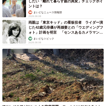
したい「離れて暮らす親の異変」チェックポイ
ントは？
まいどなニュース情報部
2026.08.08
両親は「東京キッド」の看板役者 ライダー演
じた42歳元俳優が再婚妻との「ウエディングフ
ォト」計画を明言 「センスあるカメラマン求
む」
まいどなトピック
2026.08.08