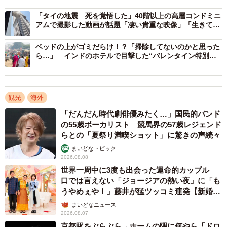
「逆光気味で、うっすらと山の稜線だけが浮かび上がる感
「タイの地震 死を覚悟した」40階以上の高層コンドミニ
じで、それが何層にも重なっていたんです。思わず“これは
アムで撮影した動画が話題「凄い貴重な映像」「生きてて
すごい”って声が出ました」
よかった」
ベッドの上がゴミだらけ！？「掃除してないのかと思った
ら…」 インドのホテルで目撃した“バレンタイン特別サ
Hosophotoさんがあとから調べたところ、ウルムチからイ
ービス”が雑すぎた
スラマバードへ向かう途中のこの区間は、天山山脈やカラ
コルム山脈など7000m級の山が並ぶ山岳ルートだったそ
観光
海外
う。投稿で映っていた雪をいただく山々は、このフライト
「だんだん時代劇俳優みたく…」国民的バンド
ならではの絶景だったのです。
の55歳ボーカリスト 競馬界の57歳レジェンド
らとの「夏祭り満喫ショット」に驚きの声続々
まいどなトピック
2026.08.08
世界一周中に3度も出会った運命的カップル
口では言えない「ジョージアの熱い夜」に「も
うやめぇや！」藤井が猛ツッコミ連発【新婚さ
ん】
まいどなニュース
2026.08.07
京都駅をぶらぶら→ホームの隅に何やら「ドロ