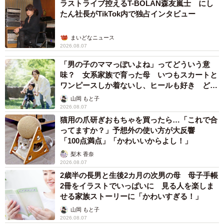
ラストライブ控えるT-BOLAN森友嵐士 にし
たん社長がTikTok内で独占インタビュー
まいどなニュース
2026.08.07
「男の子のママっぽいよね」ってどういう意
味？ 女系家族で育った母 いつもスカートと
ワンピースしか着ないし、ヒールも好き どの
へんが…
山岡 もと子
2026.08.07
猫用の爪研ぎおもちゃを買ったら…「これで合
ってますか？」予想外の使い方が大反響
「100点満点」「かわいいからよし！」
梨木 香奈
2026.08.07
2歳半の長男と生後2カ月の次男の母 母子手帳
2冊をイラストでいっぱいに 見る人を楽しま
せる家族ストーリーに「かわいすぎる！」
山岡 もと子
2026.08.07