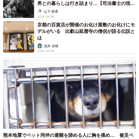
男との暮らしは行き詰まり…【司法書士の現場
4/5
から】
山下 静香
旅の目的地、パキスタンで出合った絶景／Hosophotoさん提供
2026.08.08
京都の百貨店が開催のお化け屋敷のお化けにモ
デルがいる 比叡山延暦寺の僧侶が語る伝説と
Hosophotoさんは「中華系の航空会社って“安いけどどうな
は
の”ってイメージを持たれることがあると思うんですが、僕
浅井 佳穂
は全然アリだと思っています」と前置きしたうえで、自身
2026.08.08
のように旅行が好きな人へメッセージを送ります。
「迷っている方は、ぜひ一度利用してみると良いと思いま
す。台風で遅延した時などのトラブル対応は日本の方が安
心ですけど、乗り継ぎのオプションで無料のホテルが付い
たり、今回みたいに親しみのあるフレンドリーな対応をし
てもらえたり、日本の航空会社ではなかなかないような体
験ができるという点で、とてもコストパフォーマンスが高
いと感じました。また僕は『偏見の強い国を巡る』という
モットーで旅をしているのですが、今回のように出合った
熊本地震でペット同伴の避難を諦める人に胸を痛め… 被災ペ