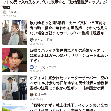
ットの受け入れ先をアプリに表示する「動物避難所マップ」が
絶景の写真をInstagramへ投稿しているので、ぜひ見てみて
始動
ください」
平藤 清刀
2026.08.08
原則ゆるっと週3勤務 カード支払い日直前は
HosophotoさんInstagram：
@hosophotography
鬼出勤 借金に追われる風俗嬢 それでも足り
ない場合は朝までガールズバー副業【現役キャ
ストに取材】
たかなし 亜妖
2026.08.08
19歳でハライチ岩井勇気と年の差婚から3年、
22歳元おはガール髪バッサリ「ショート似合い
すぎ」
まいどなメディア
2026.08.08
オフィスに置かれたウォーターサーバー 空の
2Lボトル持参し毎日給水する男性社員→総務担
当者の注意にまさかの逆ギレ！【弁護士が解
説】
長澤 芳子
2026.08.08
「我慢できず」村上佳菜子、イケメン夫と全力
ハグ「可愛いふたり」「素敵なご夫婦」