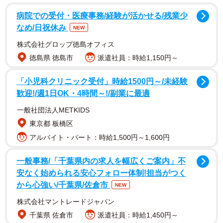
病院での受付・医療事務/経験が活かせる/残業少
なめ/日祝休み
NEW
この日Hosophotoさんが乗っていたのは、中国のウルムチ
株式会社グロップ徳島オフィス
からパキスタンのイスラマバードへ向かう便。遠回りでは
徳島県 徳島市
派遣社員：時給1,150円～
あるものの航空券が比較的安いルートで、日本から北京と
「小児科クリニック受付」時給1500円～/未経験
ウルムチを経由してパキスタンへ向かう旅の道中だったと
歓迎!/週1日OK・4時間～!/副業に最適
いいます。
一般社団法人METKIDS
「前日の乗り継ぎ遅延のため、睡眠時間を確保する予定だ
東京都 板橋区
ったウルムチ到着は深夜2時となりました。翌朝6時には空
アルバイト・パート：時給1,500円～1,600円
港に戻る必要があったため、ホテルでの滞在時間はわずか3
一般事務/「千葉県内の求人を幅広くご案内」不
時間。乗り継ぎ先の南方航空の便が朝8時発だったこともあ
安なく始められる安心フォロー体制!担当がつく
り、確保できた睡眠時間はわずか2時間でした」
から心強い/千葉県/佐倉市
NEW
株式会社マントレードジャパン
Hosophotoさんによると、「機内は搭乗率が30％くらい
千葉県 佐倉市
派遣社員：時給1,450円～
で、座席が横一列ぜんぶ空いていたんです。僕はシート一