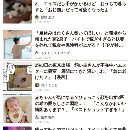
れ エイズだし手がかかるけど…おうちで暮ら
すと「おじ猫」だって可愛くなったよ！
鶴野 浩己
2026.08.08
「夏休みはたくさん働いてほしい」と職場から
頼まれた高2息子 バイトで稼ぎすぎると扶養
を外れて税金や保険料が上がる？【FPが解
説】
もくもくライターズ
2026.08.08
2泊3日の東京出張→飼い主さんが不在中ハムス
ターに異変 眉間にできた深いしわ、「急に老
けた？」【漫画】
海川 まこと
2026.08.08
赤ちゃんが気になる？ひょっこり顔を出す2匹
の猫の愛らしさに悶絶…！ 「こんなかわいい
構図あります？」「ベストショットすぎる！」
梨木 香奈
2026.08.08
酔って転んでアザだらけ ネイルも折れて超悲