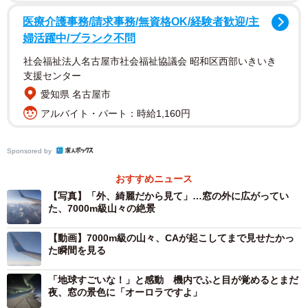
列分の3席を使って、横になって寝ていました。周りの乗客
医療介護事務/請求事務/無資格OK/経験者歓迎/主
も同じように横になっていましたね」とのこと。移動時間
婦活躍中/ブランク不問
を睡眠に充てようと考えていたHosophotoさんにとって絶
社会福祉法人名古屋市社会福祉協議会 昭和区西部いきいき
好の環境だったそうですが、そんな“快適な機内ベッド”状態
支援センター
のところに、ひとりのCAが近づいてきたといいます。
愛知県 名古屋市
アルバイト・パート：時給1,160円
「寝ていたら、トントントンって肩を叩かれて『外、綺麗
だから見てみて』と言われたんです。正直その時は“マジ
Sponsored by
か、寝かせてくれ…”と思いました（笑）。でも周りを見た
おすすめニュース
ら、乗客もCAもみんな窓の外を見ていて。“あ、これは何か
【写真】「外、綺麗だから見て」…窓の外に広がってい
来るな”と。そこから前方の景色を見たら、山々が見え始め
た、7000m級山々の絶景
ていたんです」
【動画】7000m級の山々、CAが起こしてまで見せたかっ
た瞬間を見る
その数十秒後、視界の先に現れたのが、朝日を背に輪郭を
浮かび上がらせる7000m級の連山でした。
「地球すごいな！」と感動 機内でふと目が覚めるとまだ
夜、窓の景色に「オーロラですよ」