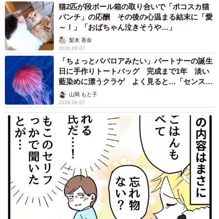
猫2匹が段ボール箱の取り合いで「ポコスカ猫
パンチ」の応酬 その後の心温まる結末に「愛
～！」「おばちゃん泣きそうや…」
梨木 香奈
2026.08.07
「ちょっとババロアみたい」パートナーの誕生
日に手作りトートバッグ 完成まで1年 淡い
藍染めに漂うクラゲ よく見ると…「センスす
ごい」
山岡 もと子
2026.08.07