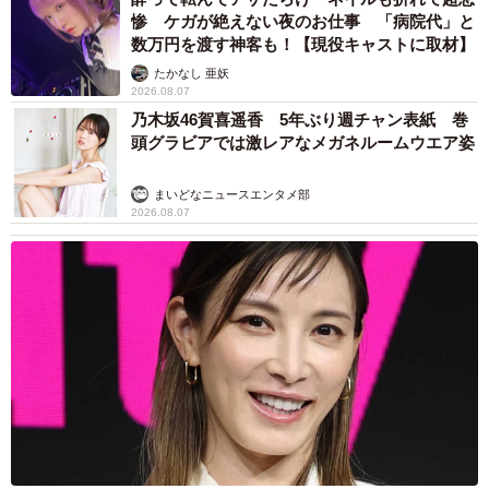
惨 ケガが絶えない夜のお仕事 「病院代」と
数万円を渡す神客も！【現役キャストに取材】
たかなし 亜妖
2026.08.07
乃木坂46賀喜遥香 5年ぶり週チャン表紙 巻
頭グラビアでは激レアなメガネルームウエア姿
まいどなニュースエンタメ部
2026.08.07