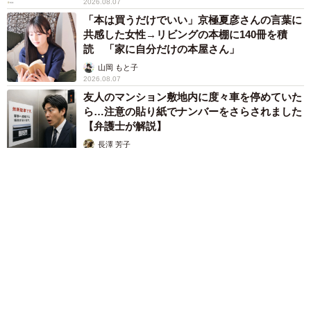
2026.08.07
「本は買うだけでいい」京極夏彦さんの言葉に
共感した女性→リビングの本棚に140冊を積
読 「家に自分だけの本屋さん」
山岡 もと子
2026.08.07
友人のマンション敷地内に度々車を停めていた
ら…注意の貼り紙でナンバーをさらされました
【弁護士が解説】
長澤 芳子
2026.08.07