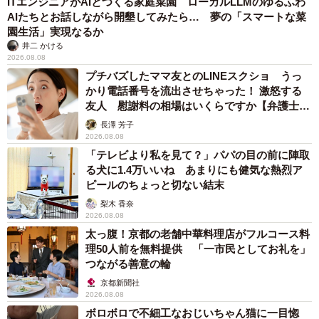
ITエンジニアがAIとつくる家庭菜園 ローカルLLMのゆるふわ
AIたちとお話しながら開墾してみたら… 夢の「スマートな菜
園生活」実現なるか
井二 かける
2026.08.08
プチバズしたママ友とのLINEスクショ うっ
かり電話番号を流出させちゃった！ 激怒する
友人 慰謝料の相場はいくらですか【弁護士が
解説】
長澤 芳子
2026.08.08
「テレビより私を見て？」パパの目の前に陣取
る犬に1.4万いいね あまりにも健気な熱烈ア
ピールのちょっと切ない結末
梨木 香奈
2026.08.08
太っ腹！京都の老舗中華料理店がフルコース料
理50人前を無料提供 「一市民としてお礼を」
つながる善意の輪
京都新聞社
2026.08.08
ボロボロで不細工なおじいちゃん猫に一目惚