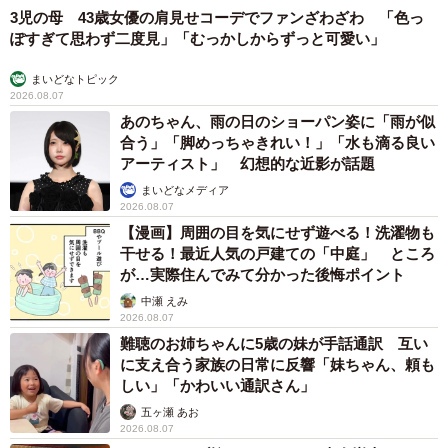
3児の母 43歳女優の肩見せコーデでファンざわざわ 「色っ
ぽすぎて思わず二度見」「むっかしからずっと可愛い」
まいどなトピック
2026.08.07
あのちゃん、雨の日のショーパン姿に「雨が似
合う」「脚めっちゃきれい！」「水も滴る良い
アーティスト」 幻想的な近影が話題
まいどなメディア
2026.08.07
【漫画】周囲の目を気にせず遊べる！洗濯物も
干せる！最近人気の戸建ての「中庭」 ところ
が…実際住んでみて分かった後悔ポイント
中瀬 えみ
2026.08.07
難聴のお姉ちゃんに5歳の妹が手話通訳 互い
に支え合う家族の日常に反響「妹ちゃん、頼も
しい」「かわいい通訳さん」
五ヶ瀬 あお
2026.08.07