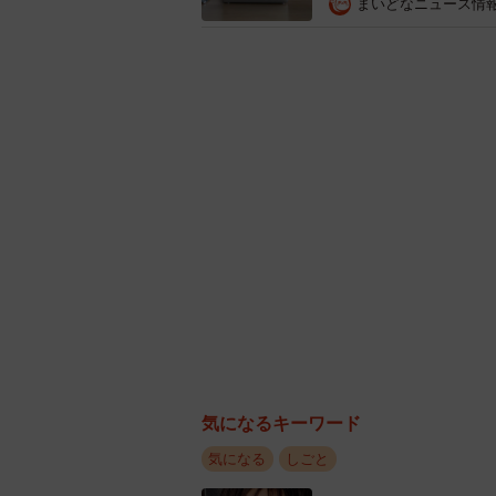
まいどなニュース情
就職活動においてAI・自
次に、「就職活動においてAI・自動
ろ、「なんとなく不安に思っている程
あまり重視していない」（27.0％
気になるキーワード
（11.6％）を合わせて全体の7割以
気になる
しごと
かりました。