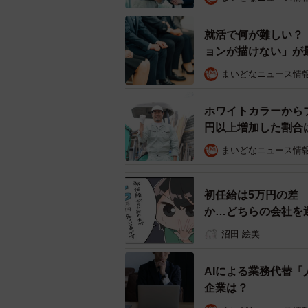
どんな条件があれば
就活で何が難しい？
ョンが描けない」が
「オフィス系の仕事に魅力を感じて
った際に、現場系の仕事を選んでも
まいどなニュース情
絶対に変えたくない（今選んだ職種以
ホワイトカラーからブ
「休日や勤務時間などの条件がよくな
円以上増加した割合
（29.0％）、「キャリアの選択肢が
まいどなニュース情
仕事を選んでもよい」とした学生は合
これに、「元々現場系の職種により
初任給は5万円の差
生全体の81.6％が「現場職を視野
か…どちらの会社を
沼田 絵美
AIによる業務代替
企業は？