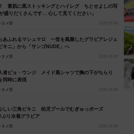
？ 素肌に黒ストッキングとハイレグ ちとせよしの写
トが盛りだくさんです… 心して見てください」
ンタメ部
2026.08.08
らあふれるマシュマロ 一世を風靡したグラビアレジェ
ビキニ」から「サンゴNUDE」へ
ンタメ部
2026.08.08
人者ピョ・ウンジ メイド風シャツで胸の下がちらり
を同時に表現
ンタメ部
2026.08.08
5/9
ぶしい三角ビキニ 幼児プールでむぎゅっポーズ
2年ぶり水着グラビア
仕事に対するイメージ（提供画像）
ンタメ部
2026.08.08
」としては、「AIに代替されやすい」（31.4％）、