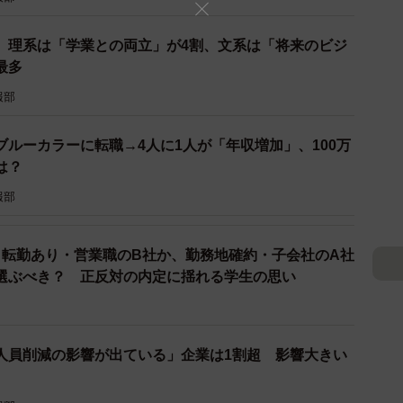
、もう一方の選択肢を選ぶか（提供画像）
 理系は「学業との両立」が4割、文系は「将来のビジ
最多
いる」とした学生に対し、「労働条件などの環境が変わ
よいと思いますか」と尋ねたところ、「どちらにしても
報部
外は考えられない）」は24.9％にとどまった一方、
ルーカラーに転職→4人に1人が「年収増加」、100万
るなら」（39.6％）、「年収が大きく上がるなら」
は？
広がるなら」（24.1％）といった「条件次第で現場系の
報部
わせて75.1％にのぼりました。
魅力を感じている」と答えた学生を合わせると、実に学
 転勤あり・営業職のB社か、勤務地確約・子会社のA社
」に入れていることがわかりました。
選ぶべき？ 正反対の内定に揺れる学生の思い
「人員削減の影響が出ている」企業は1割超 影響大きい