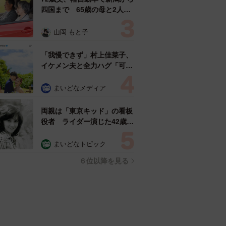
四国まで 65歳の母と2人で
3泊4日の旅 パーキングの休
憩まで分刻み… 「大学生で
山岡 もと子
も組まねえよ！」
「我慢できず」村上佳菜子、
イケメン夫と全力ハグ「可愛
いふたり」「素敵なご夫婦」
まいどなメディア
両親は「東京キッド」の看板
役者 ライダー演じた42歳元
俳優が再婚妻との「ウエディ
ングフォト」計画を明言
まいどなトピック
「センスあるカメラマン求
６位以降を見る
む」