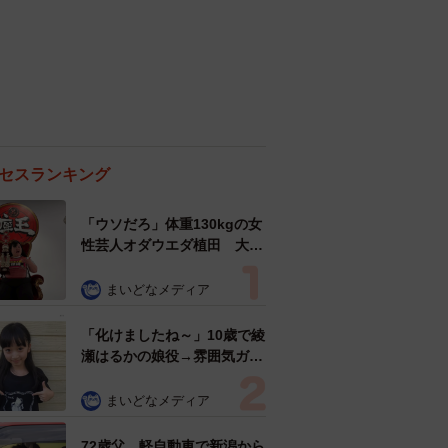
セスランキング
「ウソだろ」体重130kgの女
性芸人オダウエダ植田 大学
時代のほっそり姿に「マジ
で」
まいどなメディア
「化けましたね～」10歳で綾
瀬はるかの娘役→雰囲気ガラ
リの18歳に成長 「メイクで
雰囲気が」「宝塚に入れそ
まいどなメディア
う」
72歳父、軽自動車で新潟から