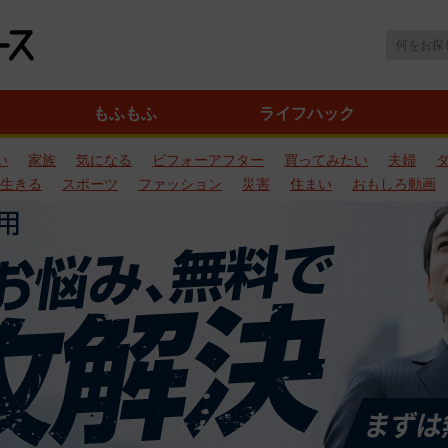
もふもふ
ライフハック
い
家族
気になる
ビフォーアフター
買ってみたい
夫婦
生きる
スポーツ
ファッション
災害
住まい
おもしろ動画