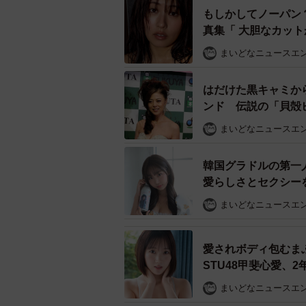
もしかしてノーパン
真集「 大胆なカッ
まいどなニュースエ
はだけた黒キャミか
ンド 伝説の「貝殻
まいどなニュースエ
韓国グラドルの第一
愛らしさとセクシー
まいどなニュースエ
愛されボディ包むま
STU48甲斐心愛、
オフィス系の
まいどなニュースエ
「オフィス系の仕事に対するイメージ