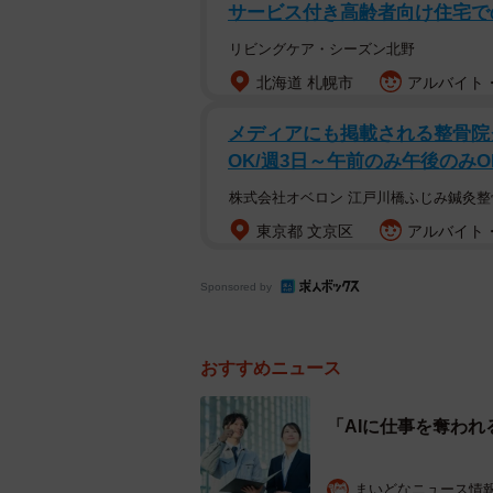
サービス付き高齢者向け住宅での
まず、「魅力を感じている職種」に
業・管理など）」は73.8％、「現場
リビングケア・シーズン北野
う結果になりました。
北海道 札幌市
アルバイト・
メディアにも掲載される整骨院
OK/週3日～午前のみ午後のみO
株式会社オベロン 江戸川橋ふじみ鍼灸整
東京都 文京区
アルバイト・
Sponsored by
おすすめニュース
「AIに仕事を奪わ
まいどなニュース情