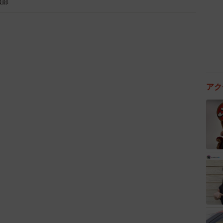
報部
アク
4/9
動化の影響をどの程度考慮しているか（提供画像）
化の影響をどの程度考慮していますか」と尋ねたとこ
度」（33.0％）が最も多く、「多少気にしているが、
）、「明確に意識して業界・職種を選んでいる」
上が就職活動においてAIの影響を意識していることがわ