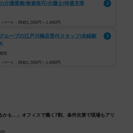
介護業務/無資格可/介護士/待遇充実
ついて聞いたところ、「オフィス系（事務・企画・営
系（製造・建設・物流・インフラなど）」は26.2％とい
パート：時給1,300円～1,400円
グループの江戸川橋店受付スタッフ/未経験
K
骨院
パート：時給1,300円～1,690円
れるかも…」オフィスで働く7割、条件次第で現場もアリ
3/9
報部