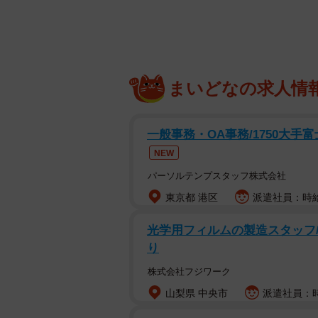
生）500人を対象として、2026年
まいどなの求人情
一般事務・OA事務/1750大手
NEW
パーソルテンプスタッフ株式会社
東京都 港区
派遣社員：時給1
光学用フィルムの製造スタッフ/高
り
株式会社フジワーク
山梨県 中央市
派遣社員：時
魅力を