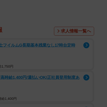
2月〜3月の期間にインターネットで実施されました。
報
求人情報一覧へ
富士フイルムG長期基本残業なし17時台定時
,750円
時給1,400円/週払いOK/正社員登用制度あ
2/9
給1,400円
感じている職種（提供画像）