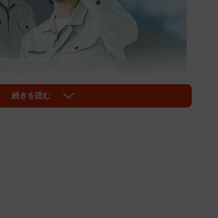
続きを読む
1/9
メージです（pain au chocolat/stock.adobe.com）
観にどのような影響を及ぼしているのでしょうか。人材
ワーク』を提供するX Mile株式会社（東京都新宿区）
る調査によると、現役学生の約8割が「条件次第でブル
」と回答したことがわかりました。
20代現役学生（高校生・専門学校生・大学生・大学院