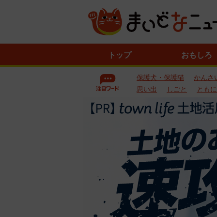
ニ
トップ
おもしろ
ュ
ー
保護犬・保護猫
かんさ
ス
一
思い出
しごと
ともに
覧