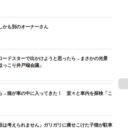
しかも別のオーナーさん
2/3
ロードスターで出かけようと思ったら→まさかの光景
ニーと並んじゃった！（しかずきんさん提供）
ほっこり井戸端会議」
翌日はフェリーで横並び＆縦並びに
りませんでした。しかずきんさんは翌日、徳島港の南海フ
ら→猫が車の中に入ってきた！ 堂々と車内を探検「こ
状況に遭遇したといいます。
待っていた際、前方に同色のジムニーを発見。「少し嫌
活は考えられません」ガリガリに痩せこけた子猫が駐車