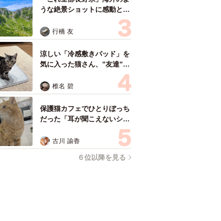
うな絶景ショットに感動と反
響「離れてからいいところだ
ったんだって気づいた」
行橋 友
涼しい「冷感敷きパッド」を
気に入った猫さん、”友達”を
ヨイショヨイショとご招待、
毛づくろいでおもてなし
椎名 碧
保護猫カフェでひとりぼっち
だった「耳が聞こえないシニ
ア猫」と運命の出会い→重度
のペットロスで適応障害だっ
古川 諭香
た女性の人生が一変
６位以降を見る