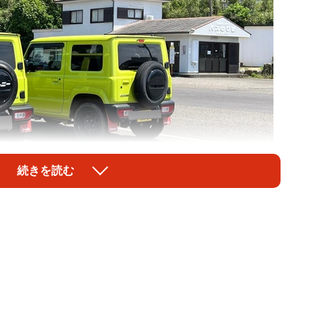
続きを読む
1/3
ー”の隣に、まったく同じカラーのジムニーが！（しかずきんさん提
供）
ーをワイのナウいジムニーの横に停めた野朗はw 一瞬
」