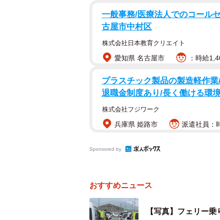
うコメントにも、多くの共感が集ま
一般事務/医療法人でのコールセン
古屋市中村区
リプライ欄には、「どっちが芋でど
株式会社日本教育クリエイト
くて可愛い！」「でも同じジムニー
愛知県 名古屋市
：時給1,4
w」など、ジムニーファンを中心に
プラスチック製品の製造軽作業/
退職金制度あり/長く働ける環
株式会社フジワーク
兵庫県 姫路市
派遣社員：時
Sponsored by
おすすめニュース
【写真】フェリー乗