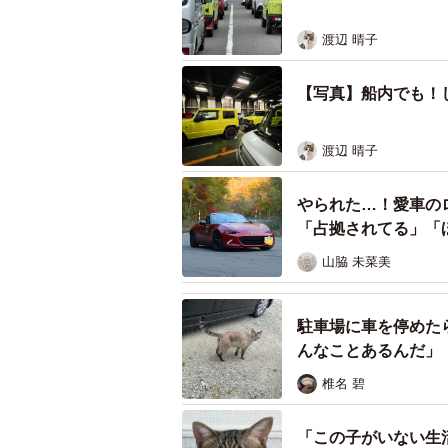
渡辺 晴子
【写真】船内でも！
渡辺 晴子
やられた…！愛車の
フェリー乗り場でもジム
「占拠されてる」「
“幸せの黄色いジムニー”再び
山脇 未菜美
ところが、この“偶然”は1日で終わ
駐車場に車を停めた
ェリー乗り場でも、再び同じような
んなことあるんだ」
ドライブスルー方式の切符売り場で
椎名 碧
な予感がした」と振り返ります。
「この子がいない生