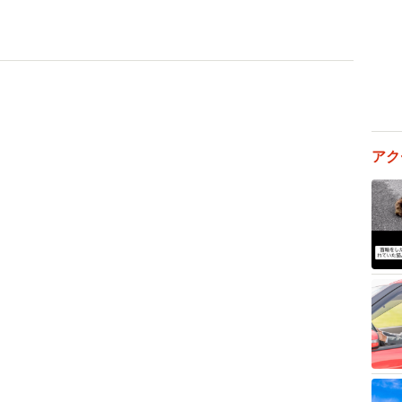
夫やろと思ってたら、ドンピシャで真横になって驚きま
ど船内で過ごし、和歌山港へ到着。車両甲板へ戻ると、
黄色いジムニーが停まっていたそうです。
ですw」
アク
島港で横並びになっていた車とは別のオーナーだったと
ニーが厚かましく3台も同じフェリーに乗船していた事
いジムニーが引き寄せ合っている”かのような展開に、
」といった声も上がっていました。