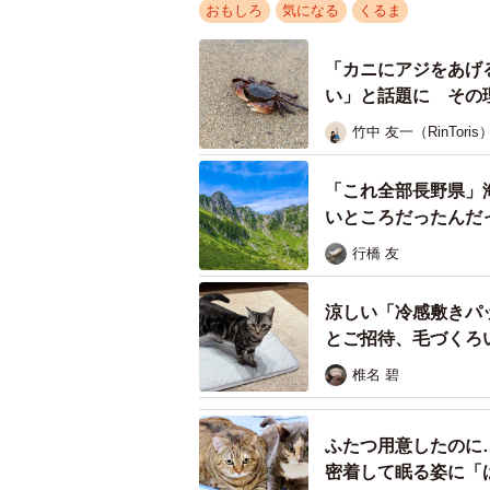
おもしろ
気になる
くるま
「カニにアジをあげ
い」と話題に その
竹中 友一（RinToris
「これ全部長野県」
いところだったんだ
行橋 友
涼しい「冷感敷きパ
とご招待、毛づくろ
椎名 碧
ふたつ用意したのに
密着して眠る姿に「