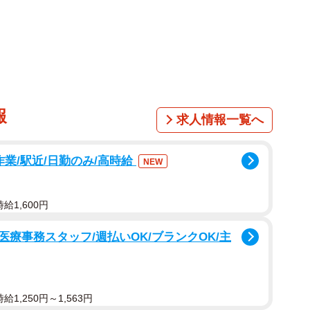
で大きな話題となりました。
廃道巡りを趣味にしている「しかずきん」さん
の愛車である“黄色いジムニー”の隣に、まったく同じカラーのジ
たところ、「仲間っぽくて可愛い！」「同じ車だと横に
報
くの人を笑顔にしました。
求人情報一覧へ
路先の駐車場で起きた“事件”
作業/駅近/日勤のみ/高時給
NEW
・足摺岬にある四国八十八ヶ所霊場の金剛福寺を訪れた
参りを終えて駐車場へ戻った際、自分のジムニーの真横
給1,600円
いることに気づいたといいます。
療事務スタッフ/週払いOK/ブランクOK/主
ながらも笑ってしまいました（笑）」
いジムニーが並ぶ様子が収められており、ぱっと見では
1,250円～1,563円
いそうな状態に。「一瞬どっちかわからんかった」とい