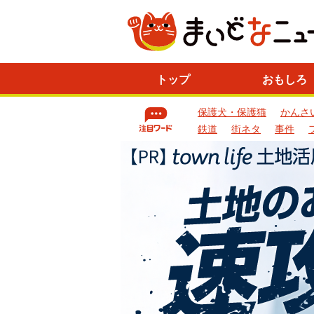
ニ
トップ
おもしろ
ュ
ー
保護犬・保護猫
かんさ
ス
一
鉄道
街ネタ
事件
覧