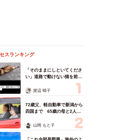
セスランキング
「そのままにしといてくださ
い」道路で動けない猫を前に
返された一言… 懸命に生き
ようとした4日間 「命の重
渡辺 晴子
さはみんな同じ」保護団体代
表の訴え
72歳父、軽自動車で新潟から
四国まで 65歳の母と2人で
3泊4日の旅 パーキングの休
憩まで分刻み… 「大学生で
山岡 もと子
も組まねえよ！」
「これ全部長野県」海外のよ