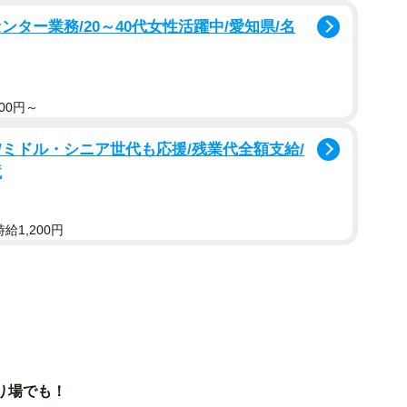
りました。
ター業務/20～40代女性活躍中/愛知県/名
っちがナウいのか素人目には分かりません」「仲間っぽ
が駐車場に止まってたら、ついつい横に停めちゃうよね
00円～
和やかなコメントが寄せられています。
ミドル・シニア世代も応援/残業代全額支給/
境
給1,200円
り場でも！