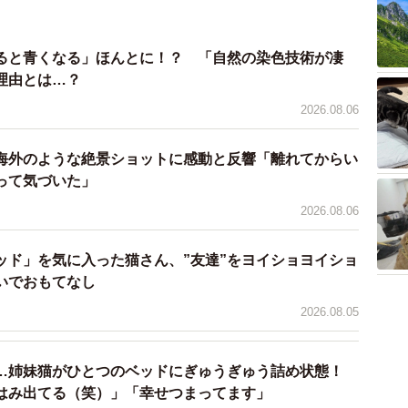
ると青くなる」ほんとに！？ 「自然の染色技術が凄
理由とは…？
）
2026.08.06
海外のような絶景ショットに感動と反響「離れてからい
って気づいた」
2026.08.06
ッド」を気に入った猫さん、”友達”をヨイショヨイショ
いでおもてなし
2026.08.05
…姉妹猫がひとつのベッドにぎゅうぎゅう詰め状態！
はみ出てる（笑）」「幸せつまってます」