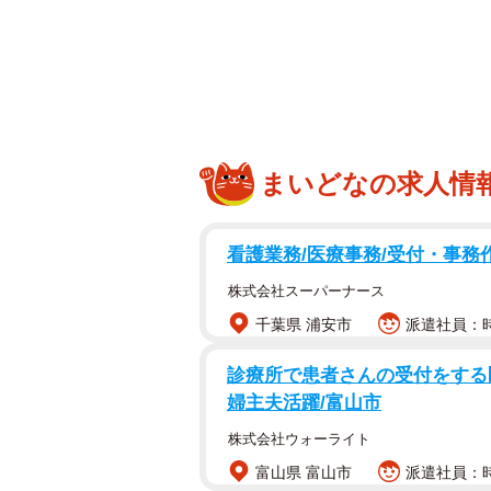
そんなユーモアたっぷりの投稿がX
投稿したのは、ツーリングや酷道、
（@shikazukinsan）。自身
ムニーシエラが並んだ光景を投稿し
まいどなの求人情
停めたくなる」と反響が広がり、多
「なんで横にわざわざw」お遍
看護業務/医療事務/受付・事務
話題の出来事が起きたのは、高知県
株式会社スーパーナース
ときでした。しかずきんさんは、お
千葉県 浦安市
派遣社員：時
に同色のジムニーシエラが停まって
診療所で患者さんの受付をする医
「『なんで横にわざわざw』と呆れ
婦主夫活躍/富山市
株式会社ウォーライト
投稿写真には、ほぼ同じ色味の黄色
富山県 富山市
派遣社員：時給
どちらが自分の車なのか迷ってしま