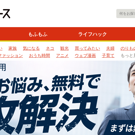
もふもふ
ライフハック
い
家族
気になる
ネコ
観光
買ってみたい
夫婦
のりも
ファッション
おうち時間
アニメ
ウェブ漫画
子育て
もっと