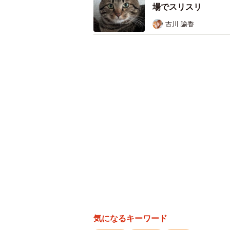
「列も違うし数台離れてるので大丈
場でスリスリ
したw」
古川 諭香
さらに、フェリー乗船後に2時間ほ
今度は自身のジムニーの後ろに別の
「もちろん2台とも芋ダサいイエロー
しかも、その後ろのジムニーは、徳
のこと。
「珍しいカラーの幸せの黄色いジム
実が印象的です」
横並びから縦並びへ――まるで“黄色
SNSでは「何か良い事が起きるかも
気になるキーワード