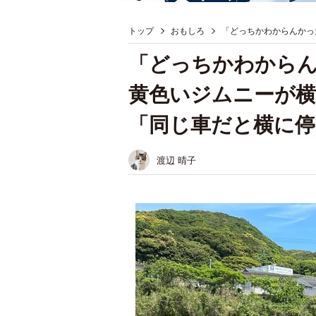
トップ
おもしろ
「どっちかわからんかっ
「どっちかわから
黄色いジムニーが
「同じ車だと横に
渡辺 晴子