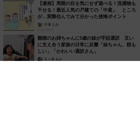
【漫画】周囲の目を気にせず遊べる！洗濯物も
干せる！最近人気の戸建ての「中庭」 ところ
が…実際住んでみて分かった後悔ポイント
中瀬 えみ
2026.08.07
難聴のお姉ちゃんに5歳の妹が手話通訳 互い
に支え合う家族の日常に反響「妹ちゃん、頼も
しい」「かわいい通訳さん」
五ヶ瀬 あお
2026.08.07