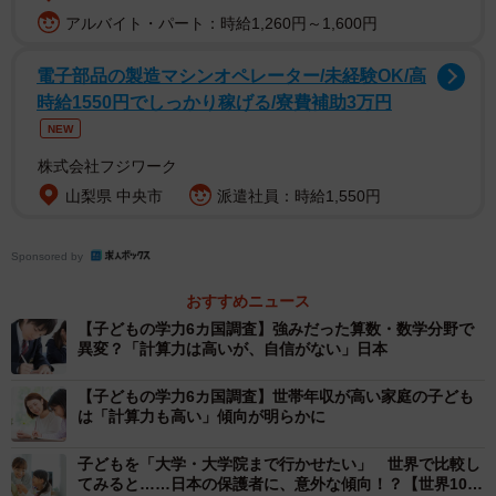
アルバイト・パート：時給1,260円～1,600円
2/4
電子部品の製造マシンオペレーター/未経験OK/高
算数の勉強で抱える課題（出典：スプリックス教育財団調べ）
時給1550円でしっかり稼げる/寮費補助3万円
NEW
算数の勉強で抱える課題について、「暗記量：覚えなけれ
ばいけないことが多すぎる」「解決法：わからない点を解
株式会社フジワーク
消する方法がわからない」「勉強法：上手な勉強の方法が
山梨県 中央市
派遣社員：時給1,550円
わからない」「目的：何のために勉強しているのかわから
ない」「基礎：すでに習ったことの理解が不十分であり、
Sponsored by
基礎が固まっていない」の5つの設問に「はい」と答えた割
おすすめニュース
合を見ると、世界5カ国では「覚えなければいけないことが
【子どもの学力6カ国調査】強みだった算数・数学分野で
異変？「計算力は高いが、自信がない」日本
多すぎる」（48.9％）、「わからない点を解消する方法が
わからない」（34.8％）、「上手な勉強の方法がわからな
【子どもの学力6カ国調査】世帯年収が高い家庭の子ども
い」（34.4％）が上位となり、暗記量の負担感や不明点の
は「計算力も高い」傾向が明らかに
解決法、勉強法に課題が特に大きいと感じていることがわ
子どもを「大学・大学院まで行かせたい」 世界で比較し
かりました。
てみると……日本の保護者に、意外な傾向！？【世界10カ