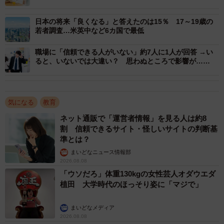
国調査】
一方の日本は肯定率が世界5カ国と比べて小さく、算数の勉
日本の将来「良くなる」と答えたのは15％ 17～19歳の
強に悩む子どもは日本のほうが少ない傾向が見られまし
若者調査…米英中など6カ国で最低
た。特に「何のために勉強しているのかわからない」とい
職場に「信頼できる人がいない」約7人に1人が回答 →い
った目的の不明瞭さを抱える小学生はわずか6.2％で、多く
ると、いないでは大違い？ 思わぬところで影響が……
の日本の小学生が勉強の目的を把握しています。
しかし、日本でも「覚えなければいけないことが多すぎ
気になる
教育
る」「上手な勉強の方法がわからない」（いずれも
ネット通販で「運営者情報」を見る人は約8
30.2％）では3割を超え、暗記量の負担感や勉強法に課題を
割 信頼できるサイト・怪しいサイトの判断基
準とは？
感じる傾向が示されました。
まいどなニュース情報部
2026.08.08
「ウソだろ」体重130kgの女性芸人オダウエダ
植田 大学時代のほっそり姿に「マジで」
まいどなメディア
2026.08.08