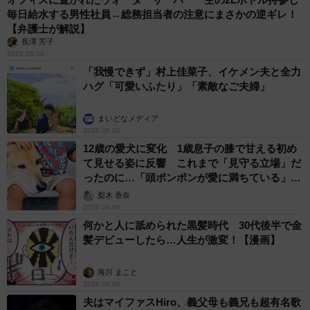
分以下に抑えられています。
毎日給水する男性社員→総務担当者の注意にまさかの逆ギレ！
【弁護士が解説】
これは、算数を単なる暗記科目と捉えないような、本質的
長澤 芳子
2026.08.08
な理解を促す経験や、算数の勉強と将来の目標の関連を意
「我慢できず」村上佳菜子、イケメン夫と全力
識する機会が得られている可能性を示唆している半面、日
ハグ「可愛いふたり」「素敵なご夫婦」
本の低SES層では依然として「覚えなければいけないこと
が多すぎる」「上手な勉強法がわからない」といった課題
まいどなメディア
2026.08.08
を持ったままになっている現状があることがうかがえまし
12歳の愛犬に変化 1歳息子の膝で甘える初め
た。
て見せる姿に反響 これまで「見守る立場」だ
ったのに…「頭ポンポンが愛に満ちている」
◇ ◇
「尊…」
梨木 香奈
2026.08.08
何かと人に舐められた黒髪時代 30代後半で金
【出典】
髪デビューしたら…人生が激変！【漫画】
▽スプリックス教育財団調べ
海川 まこと
2026.08.08
夫はマイファスHiro、義父母も義兄も超有名歌