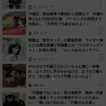
力高位と低位での肯定率の差が大きい傾向が見られ、計算
力層が低い層ほど課題を感じている可能性がうかがえまし
まいどなメディア
72歳父、軽自動車で新潟から四国まで 65歳の
た。
母と2人で3泊4日の旅 パーキングの休憩まで
分刻み… 「大学生でも組まねえよ！」
なお、計算力層による差が最も大きい課題は「覚えなけれ
ばいけないことが多すぎる」（計算力低位-高位の肯定率が
山岡 もと子
27.8pt差）で、暗記量の負担感の克服が計算力向上に重要で
両親は「東京キッド」の看板役者 ライダー演
じた42歳元俳優が再婚妻との「ウエディングフ
あることが示唆されました。
ォト」計画を明言 「センスあるカメラマン求
む」
まいどなトピック
ボロボロで不細工なおじいちゃん猫に一目惚
れ エイズだし手がかかるけど…おうちで暮ら
すと「おじ猫」だって可愛くなったよ！
鶴野 浩己
「不謹慎でないかと」実力派歌手、熊本へ支援
物資…運搬トラックの車体デザインにためら
い 「痛いほど伝わる」「行動され立派」