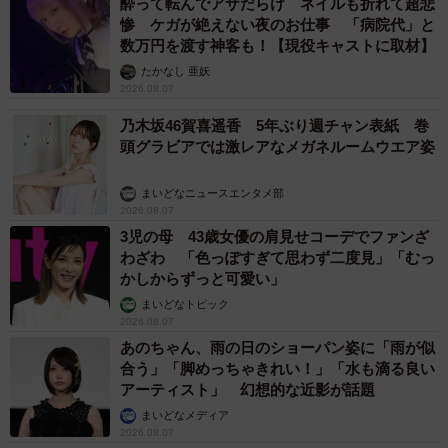
酔って転んでアザだらけ ネイルも折れて超悲
惨 ケガが絶えない夜のお仕事 「病院代」と
数万円を渡す神客も！【現役キャストに取材】
たかなし 亜妖
2026.08.07
乃木坂46賀喜遥香 5年ぶり週チャン表紙 巻
頭グラビアでは激レアなメガネルームウエア姿
まいどなニュースエンタメ部
2026.08.07
3児の母 43歳女優の肩見せコーデでファンざ
わざわ 「色っぽすぎて思わず二度見」「むっ
かしからずっと可愛い」
まいどなトピック
2026.08.07
あのちゃん、雨の日のショーパン姿に「雨が似
合う」「脚めっちゃきれい！」「水も滴る良い
アーティスト」 幻想的な近影が話題
まいどなメディア
2026.08.07