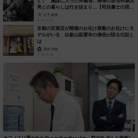
と」 施設に入った90歳母、障害のある60歳次
る差は計算力層別の差よりも小さい傾向がありました。
男との暮らしは行き詰まり…【司法書士の現場
から】
山下 静香
2026.08.08
その中で、SES層による差が最も大きかった課題は「覚え
京都の百貨店が開催のお化け屋敷のお化けにモ
なければいけないことが多すぎる」（低SES層-高SES層の
デルがいる 比叡山延暦寺の僧侶が語る伝説と
肯定率が9.7pt差）であり、暗記量の負担感を課題にする子
は
どもは、低SESほど多い傾向が見られました。
浅井 佳穂
2026.08.08
一方の日本では、SESが高い層と低い層で肯定率の差が
15pt程度開く設問もあり、世界5カ国と比べて家庭の社会経
済的背景が、算数の勉強への課題感に影響している可能性
が示されました。
日本の特徴としては、高SES層における課題感の低さがあ
るといい、特に「覚えなければいけないことが多すぎる」
「何のために勉強しているのかわからない」と日本の高
SES層が回答した割合は、世界5カ国の高SES層と比べて半
オフィスに置かれたウォーターサーバー 空の2Lボトル持参し