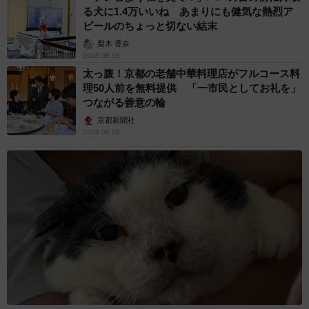
る犬に1.4万いいね あまりにも健気な熱烈ア
ピールのちょっと切ない結末
梨木 香奈
2026.08.08
太っ腹！京都の老舗中華料理店がフルコース料
理50人前を無料提供 「一市民としてお礼を」
つながる善意の輪
京都新聞社
2026.08.08