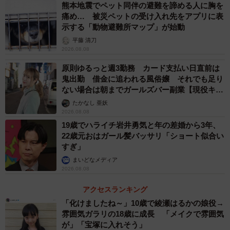
熊本地震でペット同伴の避難を諦める人に胸を
痛め… 被災ペットの受け入れ先をアプリに表
示する「動物避難所マップ」が始動
3/4
平藤 清刀
2026.08.08
計算力向上の妨げになっている課題（出典：スプリックス教育財団調
べ）
原則ゆるっと週3勤務 カード支払い日直前は
鬼出勤 借金に追われる風俗嬢 それでも足り
ない場合は朝までガールズバー副業【現役キャ
算数の勉強で抱える課題に関して、「はい」と回答した小
ストに取材】
学4年生の割合（肯定率）と計算テストの結果から分類した
たかなし 亜妖
2026.08.08
計算力層の関係を調べたところ、世界5カ国の計算力の高低
19歳でハライチ岩井勇気と年の差婚から3年、
による差が最も大きかった課題は「わからない点を解消す
22歳元おはガール髪バッサリ「ショート似合い
すぎ」
る方法がわからない」（計算力低位-高位の肯定率が22.7pt
まいどなメディア
差）であり、不明点の解決法を獲得していることが計算力
2026.08.08
向上に重要であることが示唆されました。
アクセスランキング
一方、日本においても、いずれの設問も計算力高位よりも
「化けましたね～」10歳で綾瀬はるかの娘役→
雰囲気ガラリの18歳に成長 「メイクで雰囲気
低位のほうが課題を感じており、世界5カ国と比べると計算
が」「宝塚に入れそう」