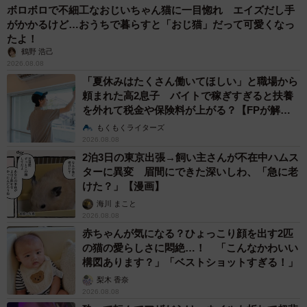
ボロボロで不細工なおじいちゃん猫に一目惚れ エイズだし手
がかかるけど…おうちで暮らすと「おじ猫」だって可愛くなっ
たよ！
鶴野 浩己
2026.08.08
「夏休みはたくさん働いてほしい」と職場から
頼まれた高2息子 バイトで稼ぎすぎると扶養
を外れて税金や保険料が上がる？【FPが解
説】
もくもくライターズ
2026.08.08
2泊3日の東京出張→飼い主さんが不在中ハムス
ターに異変 眉間にできた深いしわ、「急に老
けた？」【漫画】
海川 まこと
2026.08.08
赤ちゃんが気になる？ひょっこり顔を出す2匹
の猫の愛らしさに悶絶…！ 「こんなかわいい
構図あります？」「ベストショットすぎる！」
梨木 香奈
2026.08.08