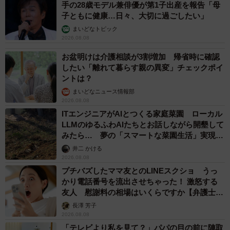
手の28歳モデル兼俳優が第1子出産を報告「母
子ともに健康…日々、大切に過ごしたい」
まいどなトピック
2026.08.08
お盆明けは介護相談が3割増加 帰省時に確認
したい「離れて暮らす親の異変」チェックポイ
ントは？
まいどなニュース情報部
2026.08.08
ITエンジニアがAIとつくる家庭菜園 ローカル
LLMのゆるふわAIたちとお話しながら開墾して
みたら… 夢の「スマートな菜園生活」実現な
るか
井二 かける
2026.08.08
プチバズしたママ友とのLINEスクショ うっ
かり電話番号を流出させちゃった！ 激怒する
友人 慰謝料の相場はいくらですか【弁護士が
解説】
長澤 芳子
2026.08.08
「テレビより私を見て？」パパの目の前に陣取