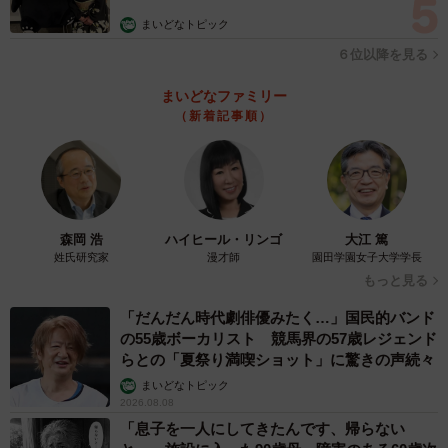
まいどなトピック
６位以降を見る
まいどなファミリー
（新着記事順）
4/4
森岡 浩
ハイヒール・リンゴ
大江 篤
姓氏研究家
漫才師
園田学園女子大学学長
低SES層が直面する課題（出典：スプリックス教育財団調べ）
もっと見る
「だんだん時代劇俳優みたく…」国民的バンド
算数の勉強で抱える課題に関する5つの設問について、「は
の55歳ボーカリスト 競馬界の57歳レジェンド
い」と回答した小学4年生の割合（肯定率）とSES（Socio-
らとの「夏祭り満喫ショット」に驚きの声続々
Economic Status：世帯年収や親の学歴・職業などの指標）
まいどなトピック
2026.08.08
の関係を調べたところ、世界5カ国では、いずれの設問にお
「息子を一人にしてきたんです、帰らない
いてもSES層による差が10pt以内にとどまり、SES層によ