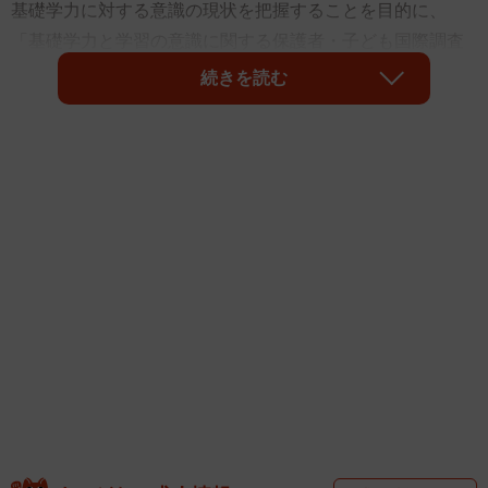
基礎学力に対する意識の現状を把握することを目的に、
「基礎学力と学習の意識に関する保護者・子ども国際調査
2025」を実施しました。それによると、算数の勉強に悩む
続きを読む
子どもは日本のほうが少ない傾向にあるものの、家庭の社
会経済的背景が算数の勉強への課題感に影響している可能
性が示されました。