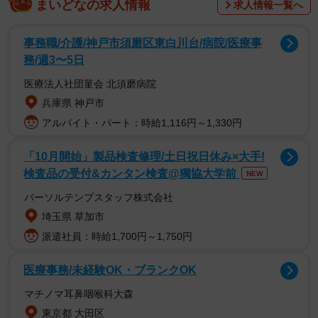
まいどなの求人情報
求人情報一覧へ
調査は、パネル調査がアメリカ、イギリス、フランス、中
国、南アフリカの小学4年生1500組、学校調査が日本の小
事務職/介護/神戸市須磨区東白川台/病院/医療事
学4年生約200組を対象として、2025年4月～7月に実施され
務/週3〜5日
ました。
医療法人社団菫会 北須磨病院
兵庫県 神戸市
なお、日本の回答者はランダム抽出ではなく、匿名性保持
アルバイト・パート：時給1,116円～1,330円
のため正確な人数は公表していません。
「10月開始」製品検査修理/土日祝日休み×大手!
検査品の受付&カンタン検査@獨協大学前
NEW
パーソルテンプスタッフ株式会社
埼玉県 草加市
派遣社員：時給1,700円～1,750円
医療事務/未経験OK・ブランクOK
マチノマ耳鼻咽喉科大森
東京都 大田区