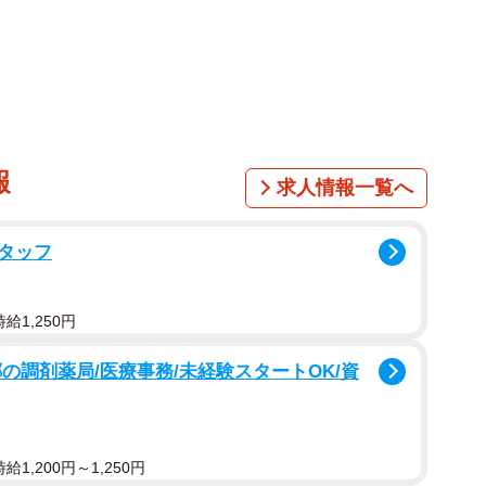
ンス、南アフリカ、中国の小学4年生および中学2年生相
小4（300人程度）と中2（100人程度）を対象として、
カ国ではインターネットパネル調査で、日本では調査参加校
報
求人情報一覧へ
タッフ
子どもたちは長年にわたり、算数・数学分野で世界トッ
その一方で、算数・数学に対する「自信」や「楽しい」
と比べて低いという課題も指摘されてきました。
給1,250円
スキルである計算に焦点をあて、小学4年生から中学2年
の調剤薬局/医療事務/未経験スタートOK/資
うに変化するのかを検証しました。
1,200円～1,250円