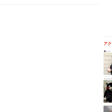
際比較（出典：スプリックス教育財団調べ）
で比較するために、「あなたは計算が好きですか」「あ
いう2つの質問に対する5段階評価で聞いたところ、日本
」「計算に自信がある」が減少。
の時点で、すでに他5か国と比較して「好き」および「自
アク
ると、日本は「好き」「自信」ともに大幅に低下し、6カ
にあたる平均値3.0を下回ったことから、国際的に見
っていることがわかりました。
各国の「計算テストの平均正答率」を見ると、小学4年
と、他国と比較しても標準的な水準となった一方、学習
、他国の正答率が50%程度にとどまったのに対して、
い正答率を示したことから、意識面では否定的な傾向が
いては、学習内容が高度になっても基礎学力が着実に定