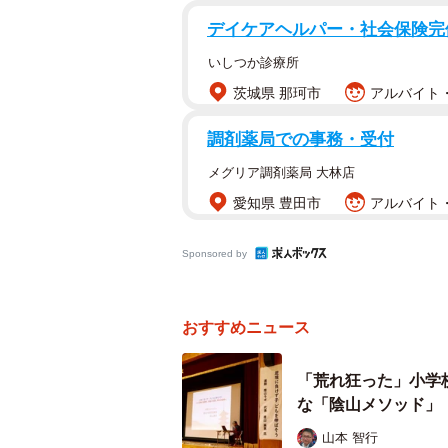
デイケアヘルパー・社会保険完
いしつか診療所
茨城県 那珂市
アルバイト・
調剤薬局での事務・受付
メグリア調剤薬局 大林店
愛知県 豊田市
アルバイト・
Sponsored by
計算に対する意識の
はじめに、日本国内の傾向として、
おすすめニュース
どのように変化するのか調べたところ
であり、かつ「計算に自信がある（
「荒れ狂った」小学
して前向きな意識が大多数を占めて
な「陰山メソッド」
山本 智行
一方、中学2年生になると、「計算