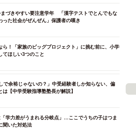
7%へと激減。
つまづきやすい要注意学年 「漢字テストでとんでもな
わった社会がぜんぜん」保護者の嘆き
ともいえない」（15.1%）の中間層や、「計算が好き
「計算に自信がない（そう思う）」（11.8％）とな
、中学に進む過程で、計算に対する前向きな意識が急速
なら！「家族のビッグプロジェクト」に挑む前に、小学
と大きく分散していく様子がうかがえます。
してほしい3つのこと
なしで余裕じゃないの？」中受経験者しか知らない、偏
とは【中学受験指導塾塾長が解説】
は「学力差がうまれる分岐点」…ここでうちの子はつま
に聞いた対処法
3/3