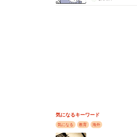
計算に対する意識の国
次に、計算への意識の変化を6カ国
なたは計算に自信がありますか」と
を含むすべての国で、「計算が好き
日本だけに着目すると、小学4年生
信」がともに低く、中学2年生にな
国中で唯一、「どちらともいえない」
ても計算に対して否定的な意識を持
また、小学4年生および中学2年生の
生の時点では、日本の正答率は75%
内容が難しくなる中学2年生になると
気になるキーワード
日本の正答率は80%と、相対的に高
気になる
教育
海外
見られる一方で、実際の計算力にお
着していることがうかがえました。