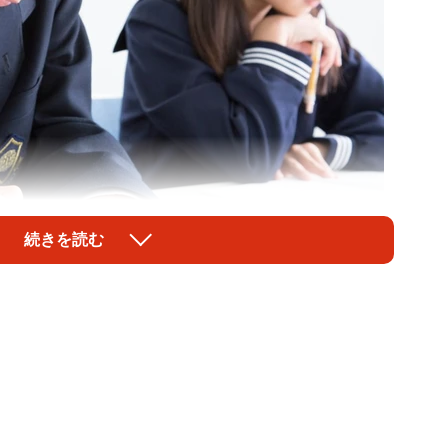
続きを読む
1/3
像はイメージです（Paylessimages/stock.adobe.com）
（東京都渋谷区）は、基礎学力に対する意識の現状を把
習の意識に関する保護者・子ども国際調査2025」を実
への自信」および「計算が好きか」の国際比較におい
ある」の平均値が低い一方で、計算テストの結果では、
ことがわかりました。