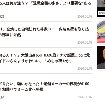
る人は何が違う？ 「退職金額の多さ」より重要な“ある
の形式は、参加国によって内容が異なります。
報部
2026.08.07
：TOFASの問題を一部抜粋した短縮版（全32問）を
ぶり」全焼した自宅訪れた林家ぺー 内装も壁も取り払
の部屋に呆然
において、国際基礎学力検定TOFASの計算テストを
2026.08.07
を併用。
おるん！？」大阪出身のUHB26歳アナが話題…父は元
イドルさんよりかわいい」「めちゃ爽やか」
2026.08.07
ズりたい」願いかなった！老舗メーカーの投稿が4100
々相乗りでミーム化へ発展
査部
2026.08.07