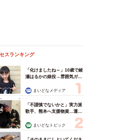
セスランキング
「化けましたね～」10歳で綾
瀬はるかの娘役→雰囲気ガラ
リの18歳に成長 「メイクで
雰囲気が」「宝塚に入れそ
まいどなメディア
う」
「不謹慎でないかと」実力派
歌手、熊本へ支援物資…運搬
トラックの車体デザインにた
めらい 「痛いほど伝わる」
まいどなトピック
「行動され立派」
「そのままにしといてくださ