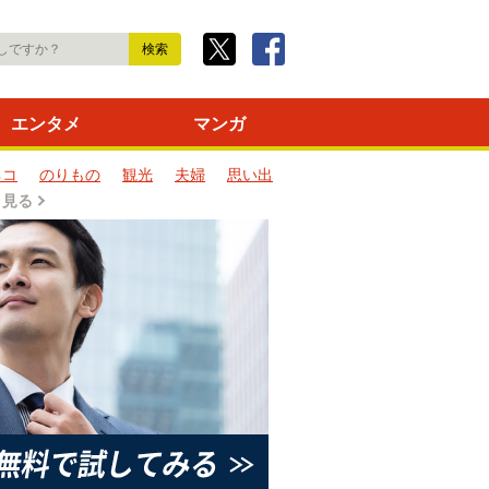
エンタメ
マンガ
ネコ
のりもの
観光
夫婦
思い出
と見る