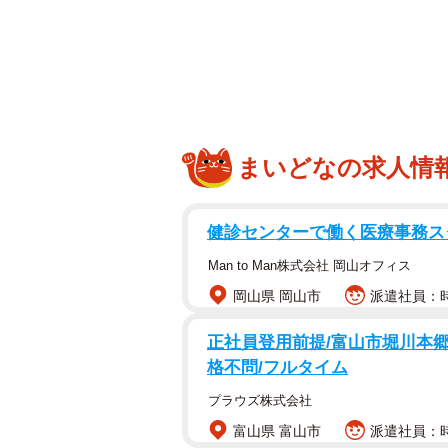
調査は、アメリカ、イギリス、フラ
当の子ども（各学年150人）、日本の
2025年4月～7月の期間に世界5
の教室にて実施されました。
まいどなの求人情
◇ ◇
健診センターで働く医療事務ス
国際的な学力調査において、日本の
プレベルの学力を示してきました。
Man to Man株式会社 岡山オフィス
といった肯定的な意識が、国際平均
岡山県 岡山市
派遣社員：時
そこで、本調査では、より基礎的な
正社員登用前提/富山市堀川本郷
格不問/フルタイム
生にかけて、他国と比較してどのよ
プラウズ株式会社
富山県 富山市
派遣社員：時給