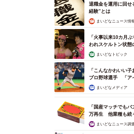
退職金を運用に回せ
経験”とは
なお、本調査で実施した計算テスト
まいどなニュース情
インターネットパネル調査のグループ
「火事以来10カ月
実施。回答形式は4肢択一の選択式。
われスケルトン状態
教室で参加したグループ：学校の教室
まいどなトピック
受験。回答形式は、選択式と記述式
「こんなかわいい子
◇ ◇
プロ野球選手 「ア
まいどなメディア
【出典】
▽スプリックス教育財団調べ
「国産マッチでもバ
万再生 他業種も続
まいどなニュース調