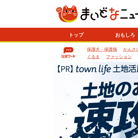
ニ
トップ
おもしろ
ュ
ー
保護犬・保護猫
かんさ
ス
一
くるま
ファッション
覧