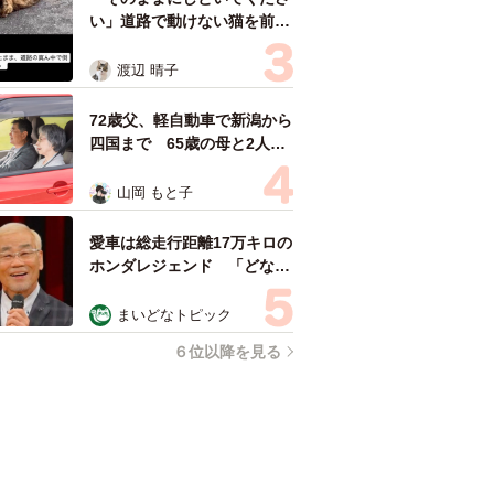
い」道路で動けない猫を前に
返された一言… 懸命に生き
ようとした4日間 「命の重
渡辺 晴子
さはみんな同じ」保護団体代
表の訴え
72歳父、軽自動車で新潟から
四国まで 65歳の母と2人で
3泊4日の旅 パーキングの休
憩まで分刻み… 「大学生で
山岡 もと子
も組まねえよ！」
愛車は総走行距離17万キロの
ホンダレジェンド 「どなた
か欲しい方が居たら」 大御
所漫才師が譲渡の意向
まいどなトピック
６位以降を見る