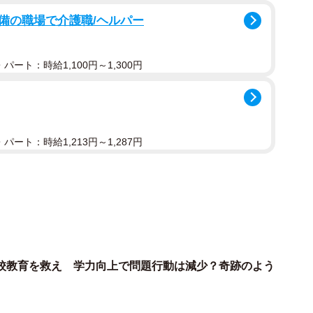
備の職場で介護職/ヘルパー
パート：時給1,100円～1,300円
パート：時給1,213円～1,287円
2/3
変化（出典：スプリックス教育財団調べ）
小学4年生から中学2年生にかけて、計算に対する意識が
、小学4年生の26.1%が「計算が好き（そう思う）」
そう思う）」と回答し、小学4年生の時点では計算に対
校教育を救え 学力向上で問題行動は減少？奇跡のよう
いることがわかりました。
が好き（そう思う）」であり、かつ「計算に自信がある