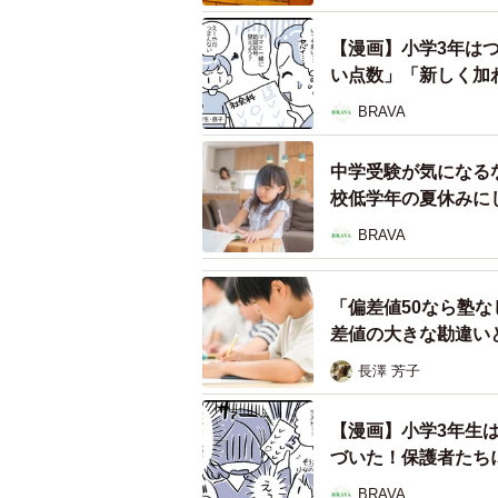
（そう思う）」と回答した割合は9.
【漫画】小学3年は
い点数」「新しく加
代わりに回答が集中したのは「どちら
ではない（そう思う）」であり、かつ
BRAVA
り、この2つの回答分布の比較から
中学受験が気になる
に失われ、否定的・中間的な意識へ
校低学年の夏休みに
BRAVA
「偏差値50なら塾
差値の大きな勘違い
長澤 芳子
【漫画】小学3年生
づいた！保護者たち
BRAVA