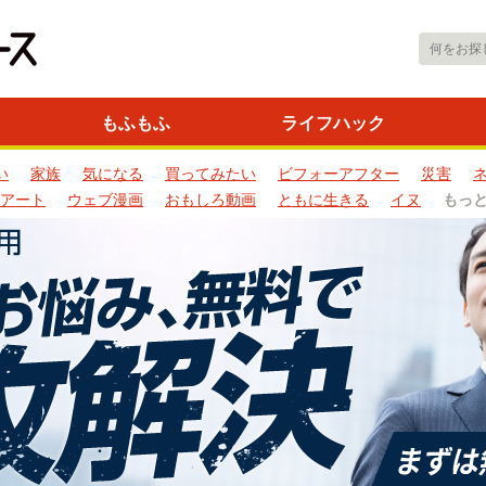
もふもふ
ライフハック
い
家族
気になる
買ってみたい
ビフォーアフター
災害
アート
ウェブ漫画
おもしろ動画
ともに生きる
イヌ
もっ