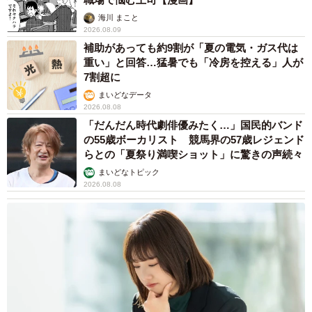
海川 まこと
2026.08.09
補助があっても約9割が「夏の電気・ガス代は
重い」と回答…猛暑でも「冷房を控える」人が
7割超に
まいどなデータ
2026.08.08
「だんだん時代劇俳優みたく…」国民的バンド
の55歳ボーカリスト 競馬界の57歳レジェンド
らとの「夏祭り満喫ショット」に驚きの声続々
まいどなトピック
2026.08.08