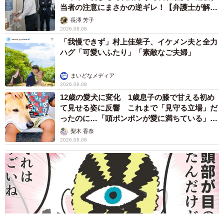
当者の注意にまさかの逆ギレ！【弁護士が解
説】
長澤 芳子
2026.08.08
「我慢できず」村上佳菜子、イケメン夫と全力
ハグ「可愛いふたり」「素敵なご夫婦」
まいどなメディア
2026.08.08
12歳の愛犬に変化 1歳息子の膝で甘える初め
て見せる姿に反響 これまで「見守る立場」だ
ったのに…「頭ポンポンが愛に満ちている」
「尊…」
梨木 香奈
2026.08.08