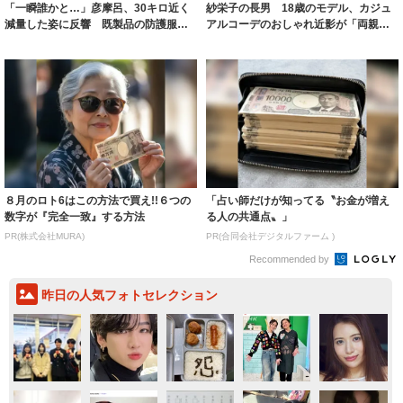
「一瞬誰かと…」彦摩呂、30キロ近く
紗栄子の長男 18歳のモデル、カジュ
減量した姿に反響 既製品の防護服が
アルコーデのおしゃれ近影が「両親の
着られると...
いいとこ取...
８月のロト6はこの方法で買え!!６つの
「占い師だけが知ってる〝お金が増え
数字が『完全一致』する方法
る人の共通点〟」
PR(株式会社MURA)
PR(合同会社デジタルファーム )
Recommended by
昨日の人気フォトセレクション