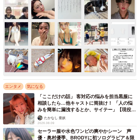
エンタメ
気になる
「ここだけの話」 客対応の悩みを担当黒服に
相談したら…他キャストに筒抜け！ 「人の悩
みを簡単に漏洩するとか、サイテー」【現役キ
ャストに取材】
たかなし 亜妖
2026.08.09
セーラー服や水色ワンピの爽やかシーン 声
優・奥村優季、BRODYに初ソログラビア＆限