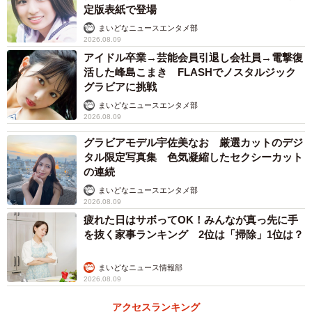
定版表紙で登場
まいどなニュースエンタメ部
2026.08.09
アイドル卒業→芸能会員引退し会社員→電撃復
活した峰島こまき FLASHでノスタルジック
グラビアに挑戦
まいどなニュースエンタメ部
2026.08.09
グラビアモデル宇佐美なお 厳選カットのデジ
タル限定写真集 色気凝縮したセクシーカット
の連続
まいどなニュースエンタメ部
2026.08.09
疲れた日はサボってOK！みんなが真っ先に手
を抜く家事ランキング 2位は「掃除」1位は？
まいどなニュース情報部
2026.08.09
アクセスランキング