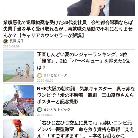
業績悪化で退職勧奨を受けた30代会社員 会社都合退職ならば
失業手当を早く受け取れるが…再就職の活動で不利になりませ
んか？【キャリアカウンセラーが解説】
長澤 芳子
2026.08.09
正直しんどい夏のレジャーランキング、3位
「帰省」、2位「バーベキュー」を抑えた1位
は？
まいどなデータ
2026.08.09
NHK大阪の朝の顔…気象キャスター、真っ赤な
ワンピで「愛の不時着」観劇 三山凌輝さんら
ポスターと記念撮影
まいどなトピック
2026.08.09
「右ひじ左ひじ交互に見て♪」お笑いコンビ元
メンバー髪型激変 命を救う資格を取得「ええ
え！！すごすぎます！」→本名も明らかに