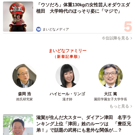
「ウソだろ」体重130kgの女性芸人オダウエダ
植田 大学時代のほっそり姿に「マジで」
まいどなメディア
６位以降を見る
まいどなファミリー
（新着記事順）
森岡 浩
ハイヒール・リンゴ
大江 篤
姓氏研究家
漫才師
園田学園女子大学学長
もっと見る
滋賀が生んだ大スター、ダイアン津田 名字ラ
ンキング上位「津田」姓のルーツは 「豊臣兄
弟！」で話題の武将にも意外な関係が…？