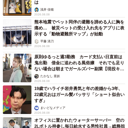
は
浅井 佳穂
2026.08.08
熊本地震でペット同伴の避難を諦める人に胸を
痛め… 被災ペットの受け入れ先をアプリに表
示する「動物避難所マップ」が始動
平藤 清刀
2026.08.08
原則ゆるっと週3勤務 カード支払い日直前は
鬼出勤 借金に追われる風俗嬢 それでも足り
ない場合は朝までガールズバー副業【現役キャ
ストに取材】
たかなし 亜妖
2026.08.08
19歳でハライチ岩井勇気と年の差婚から3年、
22歳元おはガール髪バッサリ「ショート似合い
すぎ」
まいどなメディア
2026.08.08
オフィスに置かれたウォーターサーバー 空の
2Lボトル持参し毎日給水する男性社員→総務担