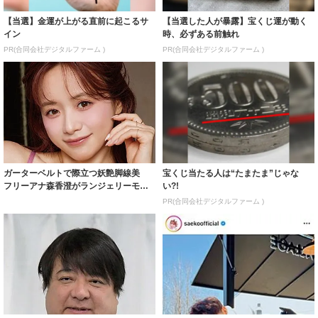
【当選】金運が上がる直前に起こるサ
【当選した人が暴露】宝くじ運が動く
イン
時、必ずある前触れ
PR(合同会社デジタルファーム )
PR(合同会社デジタルファーム )
ガーターベルトで際立つ妖艶脚線美
宝くじ当たる人は“たまたま”じゃな
フリーアナ森香澄がランジェリーモデ
い?!
ルに ｢PE...
PR(合同会社デジタルファーム )