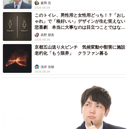
森岡 浩
2026.08.09
このトイレ、男性用と女性用どっち！？「おし
ゃれ」で「格好いい」デザインが生む笑えない
悲喜劇 本当に大事なのは目立つことではな
く…
高野 朋美
2026.08.09
京都五山送り火ピンチ 気候変動や獣害に施設
老朽化「もう限界」 クラファン募る
浅井 佳穂
2026.08.09