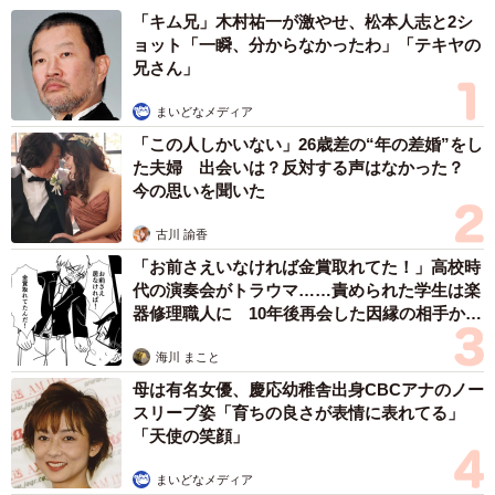
「キム兄」木村祐一が激やせ、松本人志と2シ
ョット「一瞬、分からなかったわ」「テキヤの
兄さん」
まいどなメディア
「この人しかいない」26歳差の“年の差婚”をし
た夫婦 出会いは？反対する声はなかった？
今の思いを聞いた
古川 諭香
「お前さえいなければ金賞取れてた！」高校時
代の演奏会がトラウマ……責められた学生は楽
器修理職人に 10年後再会した因縁の相手から
思わぬ申し出【漫画】
海川 まこと
母は有名女優、慶応幼稚舎出身CBCアナのノー
スリーブ姿「育ちの良さが表情に表れてる」
「天使の笑顔」
まいどなメディア