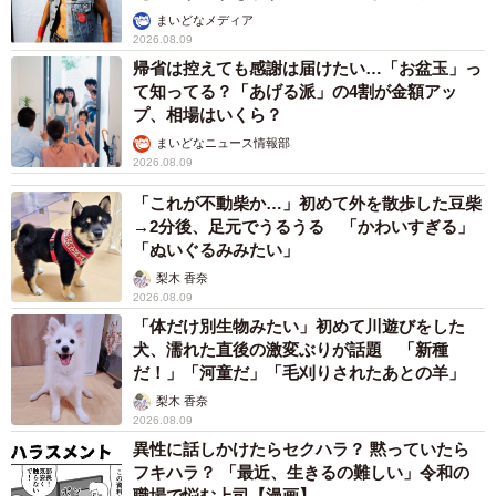
まいどなメディア
2026.08.09
帰省は控えても感謝は届けたい…「お盆玉」っ
て知ってる？「あげる派」の4割が金額アッ
プ、相場はいくら？
まいどなニュース情報部
2026.08.09
「これが不動柴か…」初めて外を散歩した豆柴
→2分後、足元でうるうる 「かわいすぎる」
「ぬいぐるみみたい」
梨木 香奈
2026.08.09
「体だけ別生物みたい」初めて川遊びをした
犬、濡れた直後の激変ぶりが話題 「新種
だ！」「河童だ」「毛刈りされたあとの羊」
梨木 香奈
2026.08.09
異性に話しかけたらセクハラ？ 黙っていたら
フキハラ？ 「最近、生きるの難しい」令和の
職場で悩む上司【漫画】