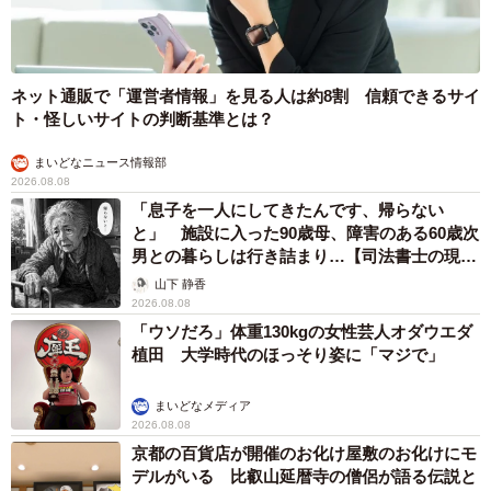
ネット通販で「運営者情報」を見る人は約8割 信頼できるサイ
ト・怪しいサイトの判断基準とは？
まいどなニュース情報部
2026.08.08
「息子を一人にしてきたんです、帰らない
と」 施設に入った90歳母、障害のある60歳次
男との暮らしは行き詰まり…【司法書士の現場
から】
山下 静香
2026.08.08
「ウソだろ」体重130kgの女性芸人オダウエダ
植田 大学時代のほっそり姿に「マジで」
まいどなメディア
2026.08.08
京都の百貨店が開催のお化け屋敷のお化けにモ
デルがいる 比叡山延暦寺の僧侶が語る伝説と