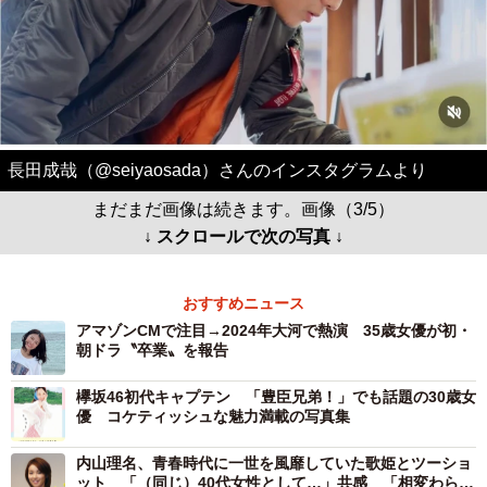
長田成哉（@seiyaosada）さんのインスタグラムより
まだまだ画像は続きます。画像（3/5）
↓ スクロールで次の写真 ↓
おすすめニュース
アマゾンCMで注目→2024年大河で熱演 35歳女優が初・
朝ドラ〝卒業〟を報告
欅坂46初代キャプテン 「豊臣兄弟！」でも話題の30歳女
優 コケティッシュな魅力満載の写真集
内山理名、青春時代に一世を風靡していた歌姫とツーショ
ット 「（同じ）40代女性として…」共感 「相変わらず