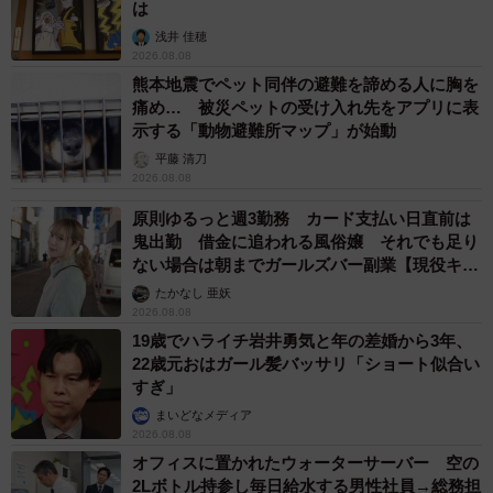
は
浅井 佳穂
2026.08.08
熊本地震でペット同伴の避難を諦める人に胸を
痛め… 被災ペットの受け入れ先をアプリに表
示する「動物避難所マップ」が始動
平藤 清刀
2026.08.08
原則ゆるっと週3勤務 カード支払い日直前は
鬼出勤 借金に追われる風俗嬢 それでも足り
ない場合は朝までガールズバー副業【現役キャ
ストに取材】
たかなし 亜妖
2026.08.08
19歳でハライチ岩井勇気と年の差婚から3年、
22歳元おはガール髪バッサリ「ショート似合い
すぎ」
まいどなメディア
2026.08.08
オフィスに置かれたウォーターサーバー 空の
2Lボトル持参し毎日給水する男性社員→総務担