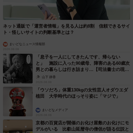
ネット通販で「運営者情報」を見る人は約8割 信頼できるサイ
ト・怪しいサイトの判断基準とは？
まいどなニュース情報部
2026.08.08
「息子を一人にしてきたんです、帰らない
と」 施設に入った90歳母、障害のある60歳次
男との暮らしは行き詰まり…【司法書士の現場
から】
山下 静香
2026.08.08
「ウソだろ」体重130kgの女性芸人オダウエダ
植田 大学時代のほっそり姿に「マジで」
まいどなメディア
2026.08.08
京都の百貨店が開催のお化け屋敷のお化けにモ
デルがいる 比叡山延暦寺の僧侶が語る伝説と