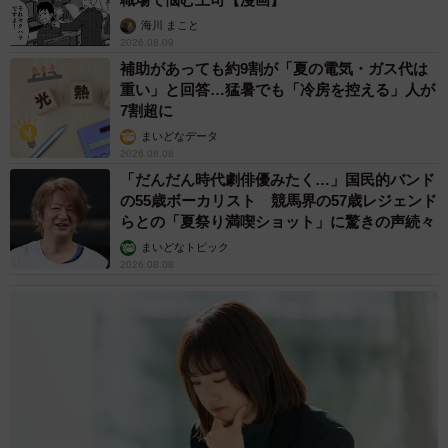
海川 まこと
2026.08.09
補助があっても約9割が「夏の電気・ガス代は
重い」と回答…猛暑でも「冷房を控える」人が
7割超に
まいどなデータ
2026.08.08
「だんだん時代劇俳優みたく…」国民的バンド
の55歳ボーカリスト 競馬界の57歳レジェンド
らとの「夏祭り満喫ショット」に驚きの声続々
まいどなトピック
2026.08.08