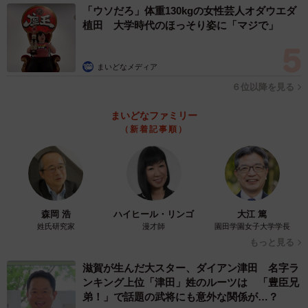
「ウソだろ」体重130kgの女性芸人オダウエダ
植田 大学時代のほっそり姿に「マジで」
まいどなメディア
６位以降を見る
まいどなファミリー
（新着記事順）
森岡 浩
ハイヒール・リンゴ
大江 篤
姓氏研究家
漫才師
園田学園女子大学学長
もっと見る
滋賀が生んだ大スター、ダイアン津田 名字ラ
ンキング上位「津田」姓のルーツは 「豊臣兄
弟！」で話題の武将にも意外な関係が…？