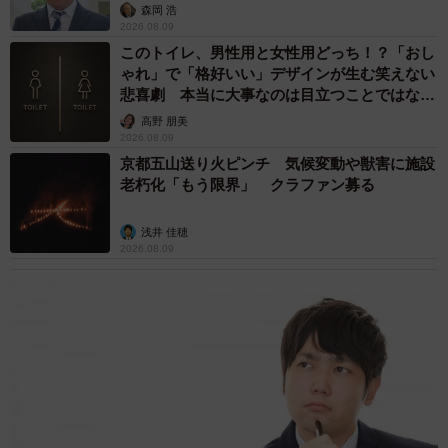
森岡 浩
2026.08.09
このトイレ、男性用と女性用どっち！？「おし
ゃれ」で「格好いい」デザインが生む笑えない
悲喜劇 本当に大事なのは目立つことではな
く…
高野 朋美
2026.08.09
京都五山送り火ピンチ 気候変動や獣害に施設
老朽化「もう限界」 クラファン募る
浅井 佳穂
2026.08.09