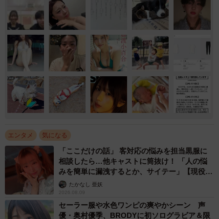
エンタメ
気になる
「ここだけの話」 客対応の悩みを担当黒服に
相談したら…他キャストに筒抜け！ 「人の悩
みを簡単に漏洩するとか、サイテー」【現役キ
ャストに取材】
たかなし 亜妖
2026.08.09
セーラー服や水色ワンピの爽やかシーン 声
優・奥村優季、BRODYに初ソログラビア＆限