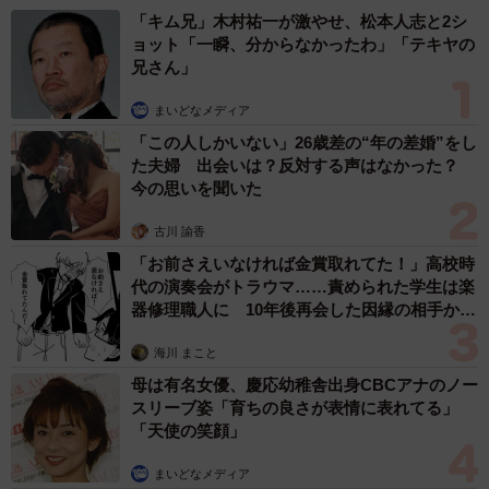
「キム兄」木村祐一が激やせ、松本人志と2シ
ョット「一瞬、分からなかったわ」「テキヤの
兄さん」
まいどなメディア
「この人しかいない」26歳差の“年の差婚”をし
た夫婦 出会いは？反対する声はなかった？
今の思いを聞いた
古川 諭香
「お前さえいなければ金賞取れてた！」高校時
代の演奏会がトラウマ……責められた学生は楽
器修理職人に 10年後再会した因縁の相手から
思わぬ申し出【漫画】
海川 まこと
母は有名女優、慶応幼稚舎出身CBCアナのノー
スリーブ姿「育ちの良さが表情に表れてる」
「天使の笑顔」
まいどなメディア