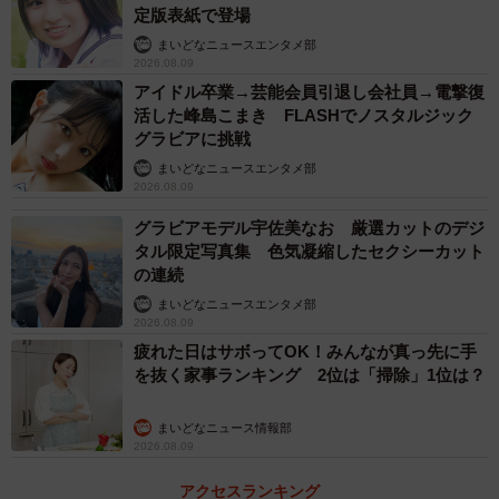
定版表紙で登場
まいどなニュースエンタメ部
2026.08.09
アイドル卒業→芸能会員引退し会社員→電撃復
活した峰島こまき FLASHでノスタルジック
グラビアに挑戦
まいどなニュースエンタメ部
2026.08.09
グラビアモデル宇佐美なお 厳選カットのデジ
タル限定写真集 色気凝縮したセクシーカット
の連続
まいどなニュースエンタメ部
2026.08.09
疲れた日はサボってOK！みんなが真っ先に手
を抜く家事ランキング 2位は「掃除」1位は？
まいどなニュース情報部
2026.08.09
アクセスランキング