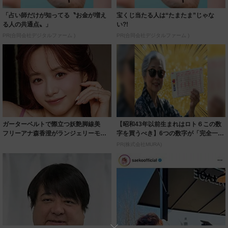
「占い師だけが知ってる〝お金が増え
宝くじ当たる人は“たまたま”じゃな
る人の共通点〟」
い?!
PR(合同会社デジタルファーム )
PR(合同会社デジタルファーム )
ガーターベルトで際立つ妖艶脚線美
【昭和43年以前生まれはロト６この数
フリーアナ森香澄がランジェリーモデ
字を買うべき】6つの数字が「完全一
ルに ｢PE...
致」する方...
PR(株式会社MURA)