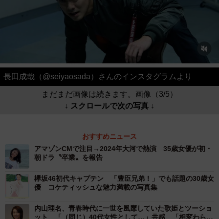
長田成哉（@seiyaosada）さんのインスタグラムより
まだまだ画像は続きます。画像（3/5）
↓ スクロールで次の写真 ↓
おすすめニュース
アマゾンCMで注目→2024年大河で熱演 35歳女優が初・
朝ドラ〝卒業〟を報告
欅坂46初代キャプテン 「豊臣兄弟！」でも話題の30歳女
優 コケティッシュな魅力満載の写真集
内山理名、青春時代に一世を風靡していた歌姫とツーショ
ット 「（同じ）40代女性として…」共感 「相変わらず