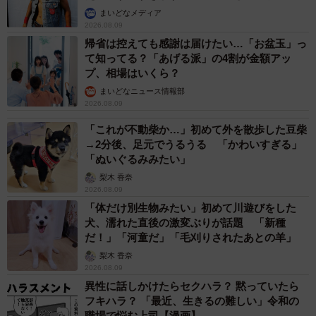
まいどなメディア
2026.08.09
帰省は控えても感謝は届けたい…「お盆玉」っ
て知ってる？「あげる派」の4割が金額アッ
プ、相場はいくら？
まいどなニュース情報部
2026.08.09
「これが不動柴か…」初めて外を散歩した豆柴
→2分後、足元でうるうる 「かわいすぎる」
「ぬいぐるみみたい」
梨木 香奈
2026.08.09
「体だけ別生物みたい」初めて川遊びをした
犬、濡れた直後の激変ぶりが話題 「新種
だ！」「河童だ」「毛刈りされたあとの羊」
梨木 香奈
2026.08.09
異性に話しかけたらセクハラ？ 黙っていたら
フキハラ？ 「最近、生きるの難しい」令和の
職場で悩む上司【漫画】