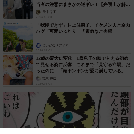
当者の注意にまさかの逆ギレ！【弁護士が解
説】
長澤 芳子
2026.08.08
「我慢できず」村上佳菜子、イケメン夫と全力
ハグ「可愛いふたり」「素敵なご夫婦」
まいどなメディア
2026.08.08
12歳の愛犬に変化 1歳息子の膝で甘える初め
て見せる姿に反響 これまで「見守る立場」だ
ったのに…「頭ポンポンが愛に満ちている」
「尊…」
梨木 香奈
2026.08.08