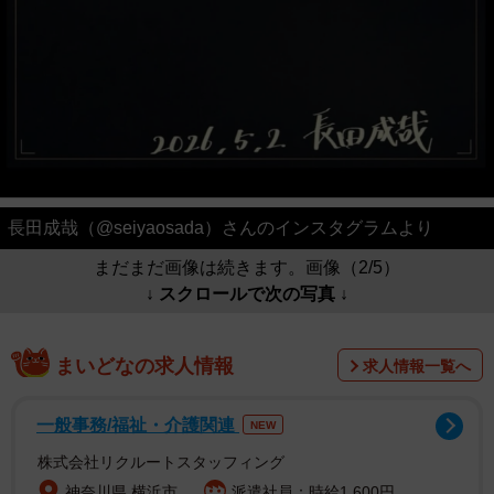
長田成哉（@seiyaosada）さんのインスタグラムより
まだまだ画像は続きます。画像（2/5）
↓ スクロールで次の写真 ↓
まいどなの求人情報
求人情報一覧へ
一般事務/福祉・介護関連
NEW
株式会社リクルートスタッフィング
神奈川県 横浜市
派遣社員：時給1,600円