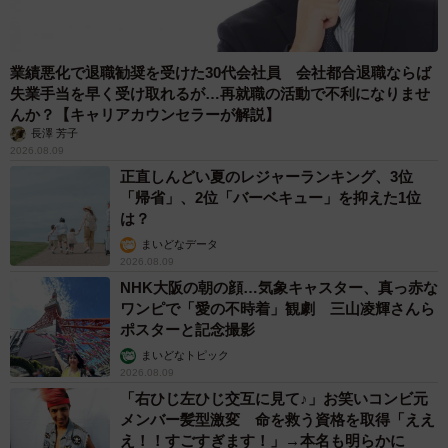
業績悪化で退職勧奨を受けた30代会社員 会社都合退職ならば
失業手当を早く受け取れるが…再就職の活動で不利になりませ
んか？【キャリアカウンセラーが解説】
長澤 芳子
2026.08.09
正直しんどい夏のレジャーランキング、3位
「帰省」、2位「バーベキュー」を抑えた1位
は？
まいどなデータ
2026.08.09
NHK大阪の朝の顔…気象キャスター、真っ赤な
ワンピで「愛の不時着」観劇 三山凌輝さんら
ポスターと記念撮影
まいどなトピック
2026.08.09
「右ひじ左ひじ交互に見て♪」お笑いコンビ元
メンバー髪型激変 命を救う資格を取得「ええ
え！！すごすぎます！」→本名も明らかに