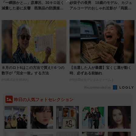
「一瞬誰かと…」彦摩呂、30キロ近く
紗栄子の長男 18歳のモデル、カジュ
減量した姿に反響 既製品の防護服が
アルコーデのおしゃれ近影が「両親の
着られると...
いいとこ取...
８月のロト6はこの方法で買え!!６つの
【当選した人が暴露】宝くじ運が動く
数字が『完全一致』する方法
時、必ずある前触れ
PR(株式会社MURA)
PR(合同会社デジタルファーム )
Recommended by
昨日の人気フォトセレクション