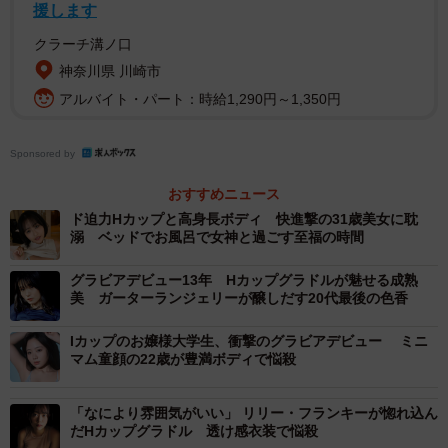
アンバサダー」に5年連続で就任。2022年、東京ドーム公
援します
演をもって櫻坂46から卒業。 卒業後は、舞台やミュージカ
クラーチ溝ノ口
ル、ラジオ番組、映像作品などに出演している。
神奈川県 川崎市
アルバイト・パート：時給1,290円～1,350円
Sponsored by
おすすめニュース
ド迫力Hカップと高身長ボディ 快進撃の31歳美女に耽
溺 ベッドでお風呂で女神と過ごす至福の時間
グラビアデビュー13年 Hカップグラドルが魅せる成熟
美 ガーターランジェリーが醸しだす20代最後の色香
Iカップのお嬢様大学生、衝撃のグラビアデビュー ミニ
マム童顔の22歳が豊満ボディで悩殺
「なにより雰囲気がいい」 リリー・フランキーが惚れ込ん
だHカップグラドル 透け感衣装で悩殺