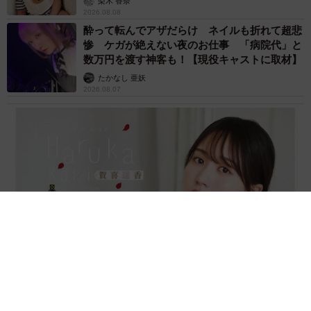
梨木 香奈
2026.08.08
酔って転んでアザだらけ ネイルも折れて超悲
惨 ケガが絶えない夜のお仕事 「病院代」と
数万円を渡す神客も！【現役キャストに取材】
たかなし 亜妖
2026.08.07
乃木坂46賀喜遥香 5年ぶり週チャン表紙 巻頭グラビアでは
激レアなメガネルームウエア姿