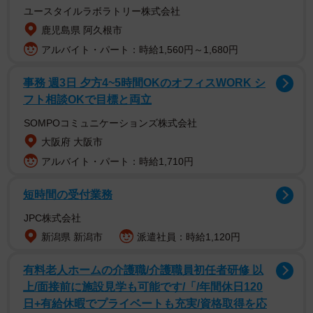
ユースタイルラボラトリー株式会社
鹿児島県 阿久根市
アルバイト・パート：時給1,560円～1,680円
事務 週3日 夕方4~5時間OKのオフィスWORK シ
フト相談OKで目標と両立
SOMPOコミュニケーションズ株式会社
大阪府 大阪市
アルバイト・パート：時給1,710円
短時間の受付業務
【菅井友香さんプロフィール】
JPC株式会社
すがい・ゆうか 1995年11月29日生まれ、東京都出身。欅
新潟県 新潟市
派遣社員：時給1,120円
坂46（のちに櫻坂46）の第1期生として活動し、グループ
の初代キャプテンを務めた。2020年に舞台『飛龍伝2020』
有料老人ホームの介護職/介護職員初任者研修 以
で初主演を務め、女優として活動をスタート。幼少期より
上/面接前に施設見学も可能です/「/年間休日120
習っていた馬術を活かし、日本馬術連盟「馬術スペシャル
日+有給休暇でプライベートも充実/資格取得を応