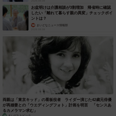
2026.08.08
お盆明けは介護相談が3割増加 帰省時に確認
したい「離れて暮らす親の異変」チェックポイ
ントは？
まいどなニュース情報部
2026.08.08
両親は「東京キッド」の看板役者 ライダー演じた42歳元俳優
が再婚妻との「ウエディングフォト」計画を明言 「センスあ
るカメラマン求む」
まいどなトピック