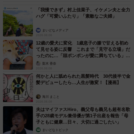
「我慢できず」村上佳菜子、イケメン夫と全力
ハグ「可愛いふたり」「素敵なご夫婦」
まいどなメディア
2026.08.08
12歳の愛犬に変化 1歳息子の膝で甘える初め
て見せる姿に反響 これまで「見守る立場」だ
ったのに…「頭ポンポンが愛に満ちている」
「尊…」
梨木 香奈
2026.08.08
何かと人に舐められた黒髪時代 30代後半で金
髪デビューしたら…人生が激変！【漫画】
海川 まこと
2026.08.08
夫はマイファスHiro、義父母も義兄も超有名歌
手の28歳モデル兼俳優が第1子出産を報告「母
子ともに健康…日々、大切に過ごしたい」
まいどなトピック