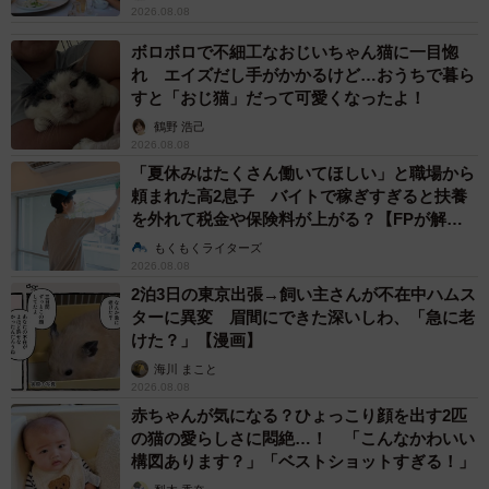
2026.08.08
ボロボロで不細工なおじいちゃん猫に一目惚
れ エイズだし手がかかるけど…おうちで暮ら
すと「おじ猫」だって可愛くなったよ！
鶴野 浩己
2026.08.08
「夏休みはたくさん働いてほしい」と職場から
頼まれた高2息子 バイトで稼ぎすぎると扶養
を外れて税金や保険料が上がる？【FPが解
説】
もくもくライターズ
2026.08.08
2泊3日の東京出張→飼い主さんが不在中ハムス
ターに異変 眉間にできた深いしわ、「急に老
けた？」【漫画】
海川 まこと
2026.08.08
赤ちゃんが気になる？ひょっこり顔を出す2匹
の猫の愛らしさに悶絶…！ 「こんなかわいい
構図あります？」「ベストショットすぎる！」