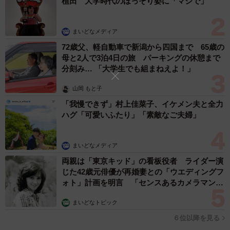
植田 大学時代のほっそり姿に「マジで」
まいどなメディア
72歳父、軽自動車で新潟から四国まで 65歳の
母と2人で3泊4日の旅 パーキングの休憩まで
分刻み… 「大学生でも組まねえよ！」
山岡 もと子
「我慢できず」村上佳菜子、イケメン夫と全力
ハグ「可愛いふたり」「素敵なご夫婦」
まいどなメディア
両親は「東京キッド」の看板役者 ライダー演
じた42歳元俳優が再婚妻との「ウエディングフ
ォト」計画を明言 「センスあるカメラマン求
む」
まいどなトピック
６位以降を見る