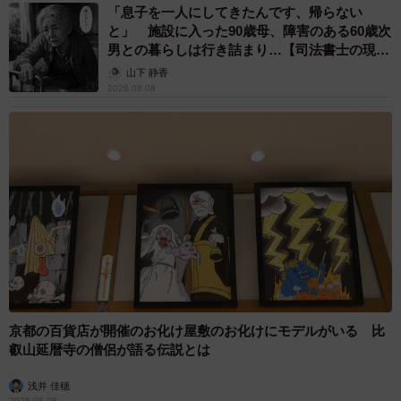
「息子を一人にしてきたんです、帰らない
と」 施設に入った90歳母、障害のある60歳次
男との暮らしは行き詰まり…【司法書士の現場
から】
山下 静香
2026.08.08
京都の百貨店が開催のお化け屋敷のお化けにモデルがいる 比
叡山延暦寺の僧侶が語る伝説とは
浅井 佳穂
2026.08.08