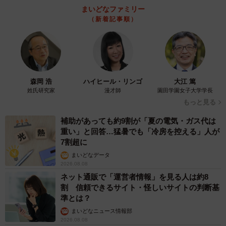
まいどなファミリー
（新着記事順）
森岡 浩
ハイヒール・リンゴ
大江 篤
姓氏研究家
漫才師
園田学園女子大学学長
もっと見る
補助があっても約9割が「夏の電気・ガス代は
重い」と回答…猛暑でも「冷房を控える」人が
7割超に
まいどなデータ
2026.08.08
ネット通販で「運営者情報」を見る人は約8
割 信頼できるサイト・怪しいサイトの判断基
準とは？
まいどなニュース情報部
2026.08.08