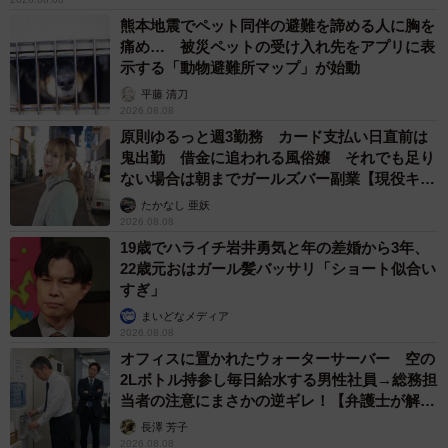
熊本地震でペット同伴の避難を諦める人に胸を
痛め… 被災ペットの受け入れ先をアプリに表
示する「動物避難所マップ」が始動
平藤 清刀
2026.08.08
原則ゆるっと週3勤務 カード支払い日直前は
鬼出勤 借金に追われる風俗嬢 それでも足り
ない場合は朝までガールズバー副業【現役キャ
ストに取材】
たかなし 亜妖
2026.08.08
19歳でハライチ岩井勇気と年の差婚から3年、
22歳元おはガール髪バッサリ「ショート似合い
すぎ」
まいどなメディア
2026.08.08
オフィスに置かれたウォーターサーバー 空の
2Lボトル持参し毎日給水する男性社員→総務担
当者の注意にまさかの逆ギレ！【弁護士が解
説】
長澤 芳子
2026.08.08