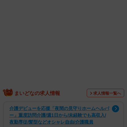
美しい彼女の今の魅力を余すところなく凝縮した珠玉の1冊
です。現在の思いを語ったロングインタビューも収録して
います。
菅井さんは「芸能生活10周年という節目に、新たな写真集
をお届けできることを光栄に思います。『たびすがい』と
最初に伺ったときは、その響きの斬新さに驚きました。そ
して、これまでたくさん名乗ってきた苗字“すがい”が沖縄の
方言で“すがた”を意味することを今回初めて知り、興味深い
繋がりを感じました。撮影の舞台は、美しい海と自然に包
まれた沖縄県・座間味島。ページをめくる旅の中で、見た
ことのない“菅井の姿”を感じていただけると思います。10年
まいどなの求人情報
求人情報一覧へ
分の感謝と、幸せ、ちょっぴりのドキドキを詰め込んでお
届けします！ 楽しみにしていただけたら嬉しいです」と
介護デビューを応援「夜間の見守りホームヘルパ
ー」重度訪問介護/週1日から/未経験でも高収入/
コメントしています。
夜勤専従/髪型などオシャレ自由/介護職員