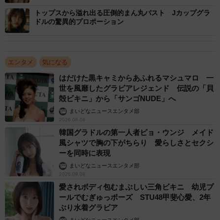
トップスから溢れ出る圧倒的まん丸バスト Jカップグラ
ドルの驚異的プロポーション
エンタメ
気になる
はだけた黒キャミからあふれるマシュマロ 一
世を風靡したグラビアレジェンド 伝説の「貝
殻ビキニ」から「サンゴNUDE」へ
まいどなニュースエンタメ部
2026.08.08
韓国グラドルの第一人者ピョ・ウンジ メイド
風シャツで胸の下がちらり 愛らしさとセクシ
ーを同時に表現
まいどなニュースエンタメ部
2026.08.08
愛されボディ包むまぶしい三角ビキニ 幼児プ
ールでむぎゅっポーズ STU48甲斐心愛、2年
ぶり水着グラビア