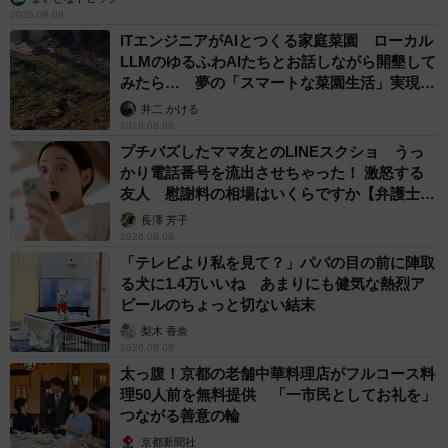
2026.08.08
ITエンジニアがAIとつくる家庭菜園 ローカル
LLMのゆるふわAIたちとお話しながら開墾して
みたら… 夢の「スマートな菜園生活」実現な
るか
井二 かける
2026.08.08
プチバズしたママ友とのLINEスクショ うっ
かり電話番号を流出させちゃった！ 激怒する
友人 慰謝料の相場はいくらですか【弁護士が
解説】
長澤 芳子
2026.08.08
「テレビより私を見て？」パパの目の前に陣取
る犬に1.4万いいね あまりにも健気な熱烈ア
ピールのちょっと切ない結末
梨木 香奈
2026.08.08
太っ腹！京都の老舗中華料理店がフルコース料
理50人前を無料提供 「一市民としてお礼を」
つながる善意の輪
京都新聞社