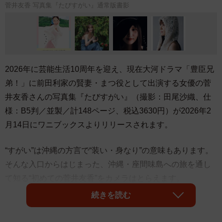
菅井友香 写真集『たびすがい』通常版書影
2026年に芸能生活10周年を迎え、現在大河ドラマ「豊臣兄
弟！」に前田利家の賢妻・まつ役として出演する女優の菅
井友香さんの写真集『たびすがい』（撮影：田尾沙織、仕
様：B5判／並製／計148ページ、税込3630円）
が2026年2
月14日にワニブックスよりリリースされます。
“すがい”は沖縄の方言で“装い・身なり”の意味もあります。
そんな入口からはじまった、沖縄・座間味島への旅を通し
て知る“初めての菅井友香”をカメラはとらえます。
続きを読む
ビーチではしゃぐ水着姿、コケティッシュな寝起き、朝の
泡風呂、街歩き、クールで艶っぽい表情など、キュートで