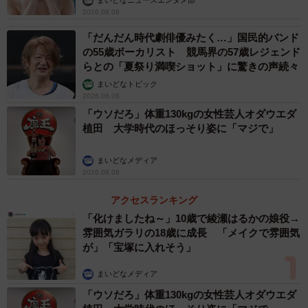
まいどなニュースエンタメ部
2026.08.08
「だんだん時代劇俳優みたく…」国民的バンド
の55歳ボーカリスト 競馬界の57歳レジェンド
らとの「夏祭り満喫ショット」に驚きの声続々
まいどなトピック
2026.08.08
「ウソだろ」体重130kgの女性芸人オダウエダ
植田 大学時代のほっそり姿に「マジで」
まいどなメディア
2026.08.08
アクセスランキング
「化けましたね～」10歳で綾瀬はるかの娘役→
雰囲気ガラリの18歳に成長 「メイクで雰囲気
が」「宝塚に入れそう」
まいどなメディア
「ウソだろ」体重130kgの女性芸人オダウエダ