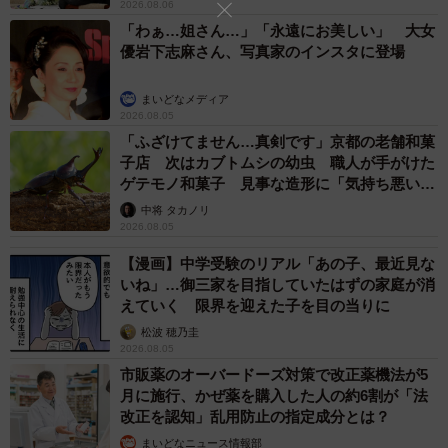
2026.08.06
「わぁ…姐さん…」「永遠にお美しい」 大女
優岩下志麻さん、写真家のインスタに登場
まいどなメディア
2026.08.05
「ふざけてません…真剣です」京都の老舗和菓
子店 次はカブトムシの幼虫 職人が手がけた
ゲテモノ和菓子 見事な造形に「気持ち悪いく
らいリアル」
中将 タカノリ
2026.08.05
【漫画】中学受験のリアル「あの子、最近見な
いね」…御三家を目指していたはずの家庭が消
えていく 限界を迎えた子を目の当りに
松波 穂乃圭
2026.08.05
市販薬のオーバードーズ対策で改正薬機法が5
月に施行、かぜ薬を購入した人の約6割が「法
改正を認知」乱用防止の指定成分とは？
まいどなニュース情報部