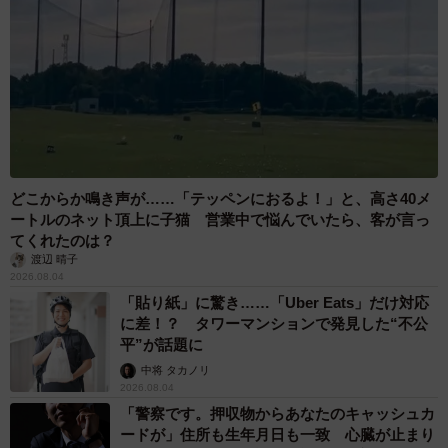
どこからか鳴き声が……「テッペンにおるよ！」と、高さ40メ
ートルのネット頂上に子猫 営業中で悩んでいたら、客が言っ
てくれたのは？
渡辺 晴子
2026.08.04
「貼り紙」に驚き……「Uber Eats」だけ対応
に差！？ タワーマンションで発見した“不公
平”が話題に
中将 タカノリ
2026.08.04
「警察です。押収物からあなたのキャッシュカ
ードが」住所も生年月日も一致 心臓が止まり