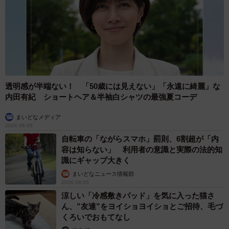
透明感が半端ない！ 「50歳には見えない」「永遠に綺麗」な
内田有紀 ショートヘア＆半袖白シャツの最強夏コーデ
まいどなメディア
2026.08.05
自転車の「ながらスマホ」罰則、6割超が「内
容は知らない」 利用者の意識と実際の法的知
識にギャップ大きく
まいどなニュース情報部
2026.08.05
涼しい「冷感敷きパッド」を気に入った猫さ
ん、”友達”をヨイショヨイショとご招待、毛づ
くろいでおもてなし