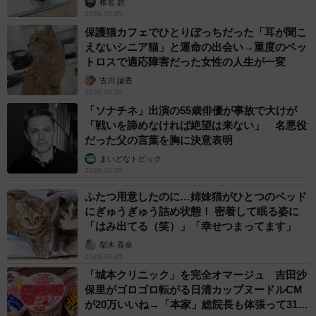
椎名 碧
2026.08.05
保護猫カフェでひとりぼっちだった「耳が聞こ
えないシニア猫」と運命の出会い→重度のペッ
トロスで適応障害だった女性の人生が一変
古川 諭香
2026.08.05
「ソナチネ」出演の55歳俳優が事故で大けが
「戦いを諦めなければ絶望は来ない」 名悪役
だった父の言葉を胸に決意表明
まいどなトピック
2026.08.05
ふたつ用意したのに…姉妹猫がひとつのベッド
にぎゅうぎゅう詰め状態！ 密着して眠る姿に
「はみ出てる（笑）」「幸せつまってます」
梨木 香奈
2026.08.05
「城本クリニック」を完全オマージュ 吉田沙
保里がゴロゴロ転がる日清カップヌードルCM
が20万いいね→「本家」総院長も体張って31万