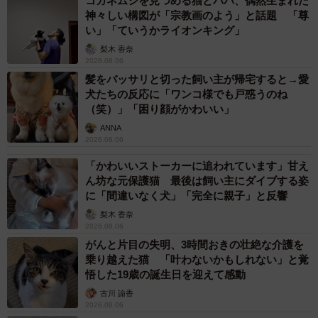
コガネムシを見つめる猫とパパ、偶然生まれた
私にとっては、運動やストレッチがいちばん効果を感じら
神々しい構図が「宗教画のよう」と話題 「尊
れました。
い」「ていうかライオンキング」
梨木 香奈
2026.08.06
体を動かすと血流が良くなり、気持ちも落ち着きやすくな
髪をバッサリと切った飼い主が帰宅すると→愛
る実感があります。今も好きなアニメソングを流しながら
犬たちの反応に「ワンコ様でも戸惑うのね
ストレッチをしていて、楽しみながら続けられていること
（笑）」「困り顔がかわいい」
が大きいと思います。
ANNA
2026.08.06
—ご家族や息子さんは、生理前の症状にご理解はあります
「かわいいストーカーに追われています」甘え
ん坊な元保護猫 最後は飼い主にダイブする姿
か？
に「間違いなく犬」「完全に親子」と反響
梨木 香奈
ありがたいことに、家族は生理の仕組みやPMDDの症状に
2026.08.06
ついて理解を深めてくれています。
がんと片目の失明、3時間おきの壮絶な介護を
乗り越えた猫 「叶わないかもしれない」と覚
悟した19歳の誕生日を迎えて感動
特に小6の長男は、ピルの効果や女性ホルモンの働きについ
古川 諭香
ても興味を持ち、医学的な部分まで学んでくれました。
2026.08.06