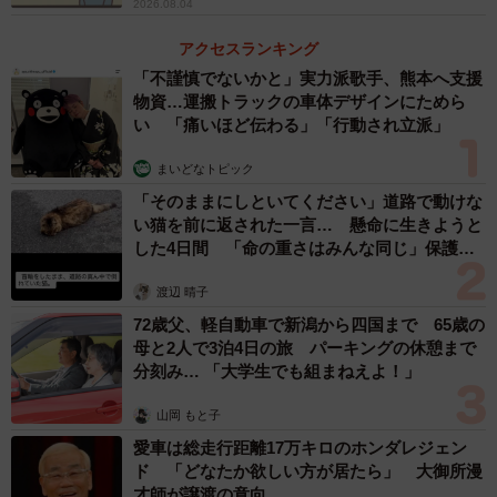
2026.08.04
そんなある日、テレビで生理前のイライラや気分の落ち込
みについての特集を目にし、自分の症状に当てはまる部分
アクセスランキング
があると気づきます。もしかしてと思い、2カ月分の体調記
「不謹慎でないかと」実力派歌手、熊本へ支援
物資…運搬トラックの車体デザインにためら
録をつけてみたところ、生理前に精神的な症状が強く出る
い 「痛いほど伝わる」「行動され立派」
PMDD（月経前不快気分障害）に当てはまることがわかり
ました。
まいどなトピック
「そのままにしといてください」道路で動けな
い猫を前に返された一言… 懸命に生きようと
した4日間 「命の重さはみんな同じ」保護団
体代表の訴え
渡辺 晴子
72歳父、軽自動車で新潟から四国まで 65歳の
母と2人で3泊4日の旅 パーキングの休憩まで
分刻み… 「大学生でも組まねえよ！」
山岡 もと子
愛車は総走行距離17万キロのホンダレジェン
ド 「どなたか欲しい方が居たら」 大御所漫
才師が譲渡の意向