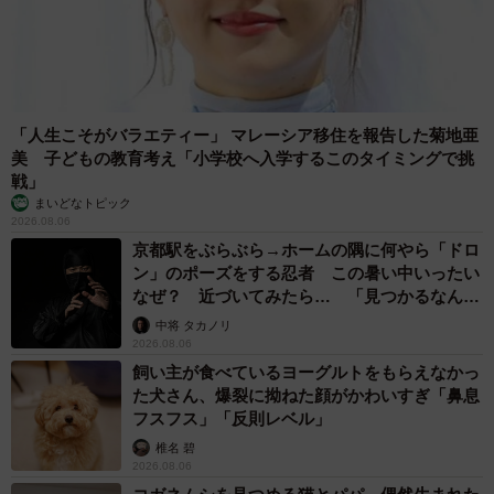
もっと自分をいたわってあげていいんです！（なおたろーさん提供）
不安やイライラを自分で抑えられなくなることが
何よりつらかった
—ご自身が生理前にもっともつらかった症状はどのような
「人生こそがバラエティー」 マレーシア移住を報告した菊地亜
ものでしょうか？
美 子どもの教育考え「小学校へ入学するこのタイミングで挑
戦」
まいどなトピック
私の場合は、抑うつや希死念慮、強い焦りといった精神的
2026.08.06
な症状が特に重く、不安やイライラを自分で抑えられなく
京都駅をぶらぶら→ホームの隅に何やら「ドロ
ン」のポーズをする忍者 この暑い中いったい
なることが何よりつらかったです。
なぜ？ 近づいてみたら… 「見つかるなんて
未熟」
中将 タカノリ
身体の不調よりも心の症状のほうが深刻で、日常生活に影
2026.08.06
響が出てしまうほどでした。
飼い主が食べているヨーグルトをもらえなかっ
た犬さん、爆裂に拗ねた顔がかわいすぎ「鼻息
フスフス」「反則レベル」
—教わったセルフケアでとくに効果を感じているものはあ
椎名 碧
りますか？
2026.08.06