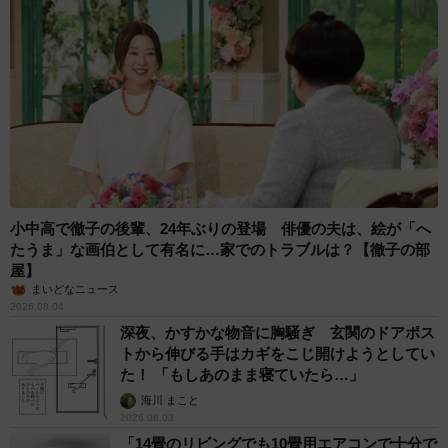
小中高で徹子の後輩、24年ぶりの登場 俳優の夫は、絵が「へ
たうま」な画伯として有名に…家でのトラブルは？【徹子の部
屋】
まいどなニュース
2026.08.04
深夜、かすかな物音に胸騒ぎ 玄関のドアポス
トから伸びる手はカギをこじ開けようとしてい
た！ 「もしあのまま寝ていたら…」
海川 まこと
2026.08.03
「14畳のリビングでも10畳用エアコンで十分で