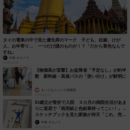
▽ブログ『男児2人に振り回され隊！』
https://www.naotarotarou.pro/
タイの電車の中で見た優先席のマーク 子ども、妊娠、けが
人、お年寄り… 一つだけ謎のものが！？「だから黄色なんで
すね」
中将 タカノリ
2026.08.06
【物価高が直撃】お盆帰省「予定なし」が約半
数 新幹線・高速バスの「使い分け」が鮮明に
まいどなニュース情報部
2026.08.06
83歳父が骨折で入院 ３カ月の病院生活があま
りに退屈で「画用紙と色鉛筆持ってこい！」→
スケッチブックを見た家族が仰天「これ、売れ
ますよ…」
中将 タカノリ
2026.08.06