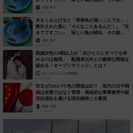
は……
谷町 邦子
2026.08.05
水をくみ上げると「深海魚が迷いこんでる」→
救出された姿に「そんなことあるんだ！」「生
きててすごい」 珍しい魚が続出、その後
は……
谷町 邦子
2026.08.05
既婚女性の4割以上が「夫ひとりにすべてを求
めるのは無理」 配偶者以外との親密な関係を
認める「オープンマリッジ」とは？
まいどなニュース情報部
2026.08.04
対立ゼロのバラ色の関係は幻？ 現代の日中関
係は改善ではなく管理 偶発的な軍事衝突や経
済的混乱を避ける現状維持こそ重視
和田 大樹
2026.08.04