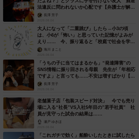
だよね？」とグラスに手を付けない友人 酒造
法違反に問われないか心配です【弁護士が解
説】
長澤 芳子
2026.08.04
大人になって「二重跳び」したら→小3の頃
は、小6が「怖い」と思っていた記憶がよみが
えり…… 今、振り返ると「校庭で社会を学ん
でいった」【漫画】
海川 まこと
2026.08.04
「うちの子に当てはまるかも」“発達障害”の
SNS情報に振り回される母親 先生が「年相応
ですよ」と言っても……不安は増すばかり【臨
床心理士が解説】
長澤 芳子
2026.08.04
老舗菓子店「包装スピード対決」 今でも売り
場に入る“社長”VS入社5年目の”若手社員” 社
員が見守った試合の結果は……
瀬戸 ゆきほ
2026.08.04
「これガチで効く」船酔いしたときに試したら