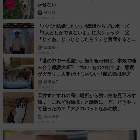
かせない…
椎名 碧
2026.08.04
「パパと結婚したい」4歳娘からプロポーズ
「1人としかできないよ」に大ショック 父
「じゃあ、じぃじとしたら？」と質問すると…
渡辺 晴子
2026.08.04
「世の中で一番嫌い」顔を合わせば、本気で噛
み合う保護犬2匹 “怖い”ものの前では、態度
がガラリ…人間だけじゃない「敵の敵は味方」
渡辺 晴子
2026.08.04
天井すれすれの高い場所から飼い主を見下ろす
猫…「これぞお猫様」と話題に ど、どうやっ
て登ったの？「アクロバットなみの技」
梨木 香奈
2026.08.04