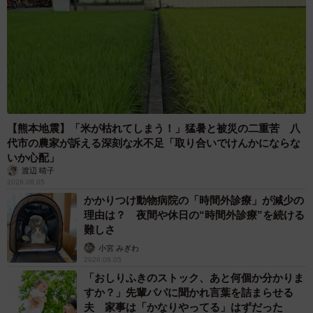
【熊本地震】「米が枯れてしまう！」猛暑と被災の二重苦 八
代市の農家が訴える深刻な水不足「取り合いでけんかにならな
いか心配」
渡辺 晴子
2026.08.05
かかりつけ動物病院の「時間外診療」が減少の
理由は？ 夜間や休日の“時間外診療”を続ける
難しさ
小宮 みぎわ
2026.08.05
「おしりふきのストック、あと何個か分かりま
すか？」先輩パパに聞かれ言葉を詰まらせる
夫 家事は「かなりやってる」はずだった