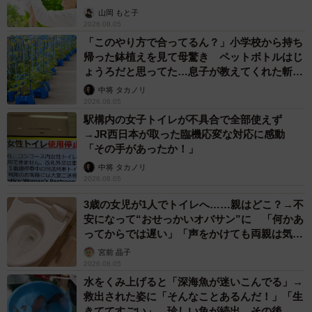
山岡 もと子
2026.08.05
「このやり方で合ってるん？」小学校から持ち
帰った鉢植えを見て母驚き ペットボトルはじ
ょうろだと思ってた…息子が教えてくれた斬新
な水やりとは
中将 タカノリ
2026.08.05
駅構内の女子トイレが不具合で全部使えず
→JR西日本が取った臨機応変な対応に感動
「その手があったか！」
中将 タカノリ
2026.08.05
3歳の女児が1人でトイレへ……親はどこ？→不
安になって“おせっかいオバサン”に 「何かあ
ってからでは遅い」「声をかけても両親は気づ
かぬまま」
宮前 晶子
2026.08.05
水をくみ上げると「深海魚が迷いこんでる」→
救出された姿に「そんなことあるんだ！」「生
きててすごい」 珍しい魚が続出、その後