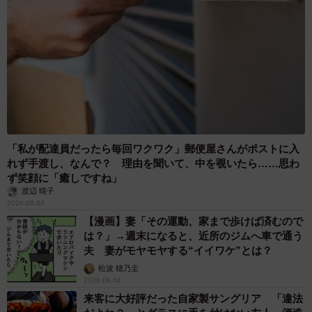
「私が配達員だったら毎回ワクワク」郵便屋さんがポストに入
れず手渡し、なんで？ 理由を聞いて、中を覗いたら……思わ
ず笑顔に「癒しですね」
渡辺 晴子
2026.08.04
【漫画】妻「その運動、家まで歩けば済むので
は？」→週末になると、近所のジムへ車で通う
夫 妻がモヤモヤする“イイワケ”とは？
松波 穂乃圭
2026.08.04
来客に大好評だった自家製サングリア 「違法