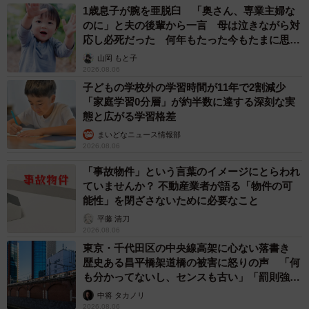
1歳息子が腕を亜脱臼 「奥さん、専業主婦な
のに」と夫の後輩から一言 母は泣きながら対
応し必死だった 何年もたった今もたまに思い
出し…
山岡 もと子
2026.08.06
子どもの学校外の学習時間が11年で2割減少
「家庭学習0分層」が約半数に達する深刻な実
態と広がる学習格差
まいどなニュース情報部
2026.08.06
「事故物件」という言葉のイメージにとらわれ
ていませんか？ 不動産業者が語る「物件の可
能性」を閉ざさないために必要なこと
平藤 清刀
2026.08.06
東京・千代田区の中央線高架に心ない落書き
歴史ある昌平橋架道橋の被害に怒りの声 「何
も分かってないし、センスも古い」「罰則強化
して」
中将 タカノリ
2026.08.06