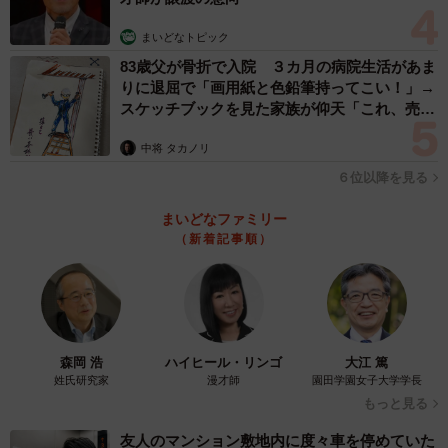
まいどなトピック
83歳父が骨折で入院 ３カ月の病院生活があま
りに退屈で「画用紙と色鉛筆持ってこい！」→
スケッチブックを見た家族が仰天「これ、売れ
ますよ…」
4/46
中将 タカノリ
６位以降を見る
生理前の不快な症状がPMS（なおたろーさん提供）
まいどなファミリー
PMDDは、ホルモンの変動によって精神的な症状が出るも
（新着記事順）
ので、自力でコントロールできるものではありません。感
情をコントロールできないのは、自分がだめな人間だから
かもしれないと長く悩んできたなおたろーさんにとって、
不調の原因がわかったことは大きな救いになったのでし
森岡 浩
ハイヒール・リンゴ
大江 篤
た。
姓氏研究家
漫才師
園田学園女子大学学長
もっと見る
同作について、作者のなおたろーさんに話を聞きました。
友人のマンション敷地内に度々車を停めていた