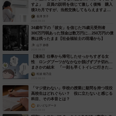
すよ」 店員の説明を信じて激しく後悔 購入
後3カ月ですが、当然交換してもらえますよ
ね？【弁護士が解説】
長澤 芳子
2026.08.03
34歳年下の「彼女」を信じた75歳元受刑者
300万円弱あった預金は数万円に…250万円の債
務は残ったまま【社会福祉士の現場から】
山下 静香
2026.08.03
【漫画】仕事から帰宅したせっかちすぎる女
性 ロングブーツがなかなか脱げずブチ切れ…
まさかの結末 「一刻も早くトイレに行きたか
った」
松波 穂乃圭
2026.08.03
「マジ使わない」学校の授業に疑問を持つ現役
高校生はどれぐらい？ 役に立たないと感じる
科目、その本音とは？
まいどなデータ
2026.08.03