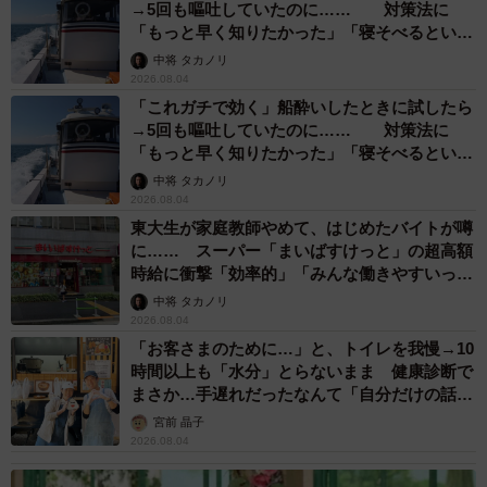
→5回も嘔吐していたのに…… 対策法に
「もっと早く知りたかった」「寝そべるといい
らしい」
中将 タカノリ
2026.08.04
「これガチで効く」船酔いしたときに試したら
→5回も嘔吐していたのに…… 対策法に
「もっと早く知りたかった」「寝そべるといい
らしい」
中将 タカノリ
2026.08.04
東大生が家庭教師やめて、はじめたバイトが噂
に…… スーパー「まいばすけっと」の超高額
時給に衝撃「効率的」「みんな働きやすいって
言ってる」
中将 タカノリ
2026.08.04
「お客さまのために…」と、トイレを我慢→10
時間以上も「水分」とらないまま 健康診断で
まさか…手遅れだったなんて「自分だけの話で
はなく、日本中で起きている問題では？」
宮前 晶子
2026.08.04