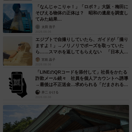
「なんじゃこりゃ！」「ロボ？」大阪・梅田に
そびえる物体の正体は？ 昭和の遺産を調査し
てみた結果…
太田 浩子
2026.08.06
エジプトで自撮りしていたら、ガイドが「撮り
ますよ！」→ノリノリでポーズを取っていた
ら……スマホを返してもらえない 「日本人は
カモ代表かも」「私は6時間で3万円払った」
宮前 晶子
2026.08.06
「LINEのQRコードを添付して」社長をかたる
詐欺メール続々 社員を個人アカウントへ誘導
→最後は不正送金…求められる「だまされる前
提」の対策
井二 かける
2026.08.06