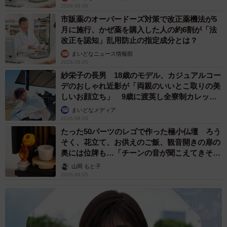
2026.08.05
市販薬のオーバードーズ対策で改正薬機法が5
月に施行、かぜ薬を購入した人の約6割が「法
改正を認知」乱用防止の指定成分とは？
まいどなニュース情報部
2026.08.05
紗栄子の長男 18歳のモデル、カジュアルコー
デのおしゃれ近影が「両親のいいとこ取りの美
しいお顔立ち」 9歳に渡英し全寮制カレッジ
で学ぶ
まいどなメディア
2026.08.05
たった50パーツのレゴで作った極小仏壇 ろう
そく、花立て、お供えのご飯、観音開きの扉の
奥には位牌も…「チーンの音が聞こえてきそ
う」
山岡 もと子
2026.08.05