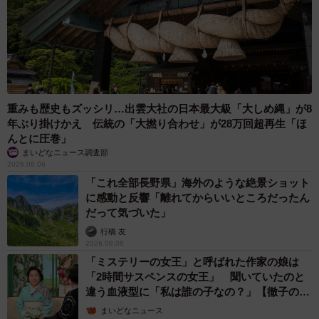
重みも歴史もズッシリ…出雲大社の日本最大級「大しめ縄」が8
年ぶり掛けかえ 伝統の「大撚り合わせ」が28万回超再生「ほ
んとに圧巻」
まいどなニュース調査部
2026.08.06
「これ全部長野県」海外のような絶景ショット
に感動と反響「離れてからいいところだったん
だって気づいた」
行橋 友
2026.08.06
「ミステリーの女王」と呼ばれた作家の娘は
「2時間サスペンスの女王」 聞いていたのと
違う血液型に「私は誰の子なの？」【徹子の部
屋】
まいどなニュース