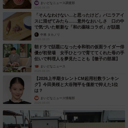
いいね
まいどなニュース調査部
2026.08.05
「そんなわけない…と思ったけど」バニラアイ
スに混ぜてみたら……意外なおいしさ 口の中
で気づいた斬新な「和の薬味コラボ」が話題
中将 タカノリ
2026.08.05
朝ドラで話題になった令和初の仮面ライダー俳
優が初登場 女手ひとつで育ててくれた母の手
伝いで料理人を夢見たことも【徹子の部屋】
まいどなニュース
2026.08.05
【2026上半期タレントCM起用社数ランキン
グ】今田美桜と大谷翔平を僅差で抑えた1位
は？
まいどなニュース情報部
2026.08.05