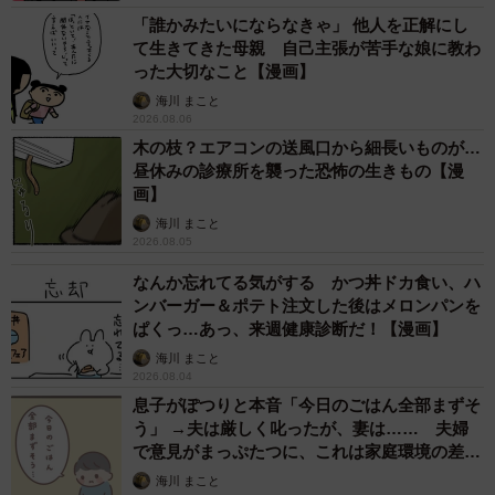
「誰かみたいにならなきゃ」 他人を正解にし
て生きてきた母親 自己主張が苦手な娘に教わ
った大切なこと【漫画】
海川 まこと
2026.08.06
木の枝？エアコンの送風口から細長いものが…
昼休みの診療所を襲った恐怖の生きもの【漫
画】
海川 まこと
2026.08.05
なんか忘れてる気がする かつ丼ドカ食い、ハ
ンバーガー＆ポテト注文した後はメロンパンを
ぱくっ…あっ、来週健康診断だ！【漫画】
海川 まこと
2026.08.04
3/46
息子がぽつりと本音「今日のごはん全部まずそ
う」 →夫は厳しく叱ったが、妻は…… 夫婦
自分の性格ではなくホルモンのせいと分かるだけでも救いになる（なお
で意見がまっぷたつに、これは家庭環境の差？
たろーさん提供）
【漫画】
海川 まこと