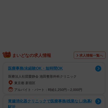
1/46
生理に精神が振り回されて…（なおたろーさん提供）
まいどなの求人情報
求人情報一覧へ
医療事務/未経験OK・短時間OK
医療法人社団愛静会 池田整形外科クリニック
東京都 新宿区
アルバイト・パート：時給1,250円～2,000円
胃腸消化器クリニックで医療事務/残業なし/急募/
駅近