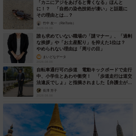
「カニにアジをあげると青くなる」ほんと
女性の体について知るだけでなく、「人は誰でも見えない
に！？ 「自然の染色技術が凄い」と話題に
ところで何かを抱えていることがある」ということや、
その理由とは…？
「正しい知識が自分や大切な人を守ることにつながる」と
竹中 友一（RinToris）
2026.08.06
いうことまで理解してくれていると感じています。
誰も求めていない職場の「謎マナー」、「過剰
な挨拶」や「お土産配り」を抑えた1位は？
それが今後の人生の中でも活きてくれたら嬉しいですね。
やめられない理由は「周りの目」
まいどなデータ
2026.08.06
＜なおたろーさん関連情報＞
自転車通行可の歩道 電動キックボードで走行
▽X（旧Twitter）
中、小学生とあわや衝突！ 「歩道走行は道交
https://x.com/naotarotarou
法違反でしょ」と指摘されました【弁護士が解
説】
▽書籍『生理前モンスターだった私が産婦人科医に聞く
長澤 芳子
2026.08.06
PMS・PMDD攻略法』（Amazon）
https://amzn.asia/d/0bi2QMJW
▽書籍『ゆるっと性教育 8年間息子たちと家庭で やってき
た性教育実践記録』（Amazon）
https://amzn.asia/d/2faHZ8c