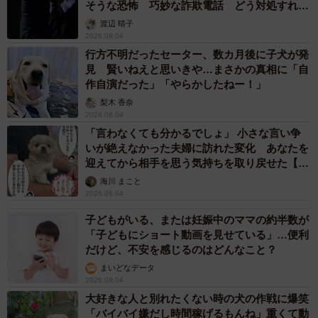
そうな恐怖 巧妙な詐欺電話 どう対処すれ
ば…
渡辺 晴子
2026.08.04
行方不明だったセーター、数カ月後に子犬が発
見 賢いねえと思いきや…まさかの真相に「自
作自演だった」「やらかしたねー！」
梨木 香奈
2026.08.04
「言わなくても分かるでしょ」 小さな言い争
いが絶えなかった夫婦に訪れた変化 あなたを
迎えてから相手を思う気持ちを取り戻せた【漫
画】
海川 まこと
2026.08.04
子どもがいる、または妊娠中のママの約半数が
「子どもにショート動画を見せている」…便利
だけど、不安を感じるのはどんなこと？
まいどなデータ
2026.08.04
大好きな人と別れたくない時の犬の作戦に爆笑
「バイバイ嫌だし時間稼げるもんね」重くて動