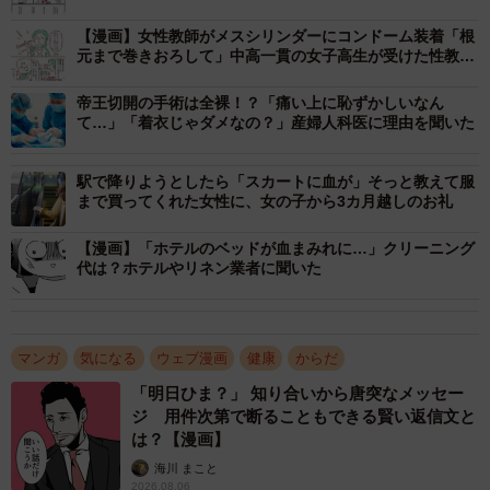
【漫画】女性教師がメスシリンダーにコンドーム装着「根
元まで巻きおろして」中高一貫の女子高生が受けた性教育
「どれだけ私たちのこと考えて…」【漫画】
帝王切開の手術は全裸！？「痛い上に恥ずかしいなん
て…」「着衣じゃダメなの？」産婦人科医に理由を聞いた
駅で降りようとしたら「スカートに血が」そっと教えて服
まで買ってくれた女性に、女の子から3カ月越しのお礼
2/46
【漫画】「ホテルのベッドが血まみれに…」クリーニング
偶然知ったPMDDに衝撃（なおたろーさん提供）
代は？ホテルやリネン業者に聞いた
ところが症状が出る時期になると、普段なら怒らないよう
なことにも強い怒りがこみあげ、抑えられなくなることが
マンガ
気になる
ウェブ漫画
健康
からだ
ありました。いつもならできることが、何ひとつ手につか
「明日ひま？」 知り合いから唐突なメッセー
なくなることもあったといいます。
ジ 用件次第で断ることもできる賢い返信文と
は？【漫画】
海川 まこと
2026.08.06