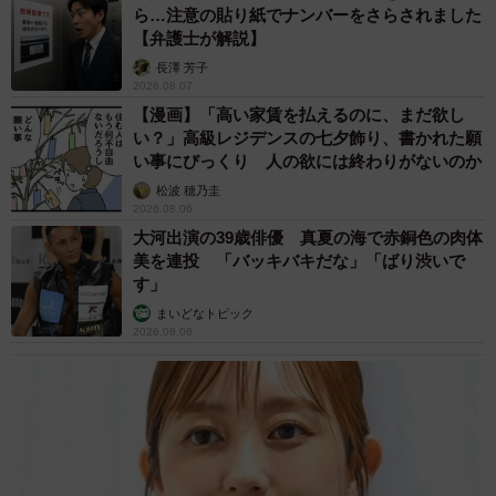
ら…注意の貼り紙でナンバーをさらされました
【弁護士が解説】
長澤 芳子
2026.08.07
【漫画】「高い家賃を払えるのに、まだ欲し
い？」高級レジデンスの七夕飾り、書かれた願
い事にびっくり 人の欲には終わりがないのか
松波 穂乃圭
2026.08.06
大河出演の39歳俳優 真夏の海で赤銅色の肉体
美を連投 「バッキバキだな」「ばり渋いで
す」
まいどなトピック
2026.08.06
5/46