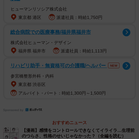
ヒューマンリソシア株式会社
東京都 港区
派遣社員：時給1,750円
作者は現在、生理によるうつ症状を改善するため、低用量
総合病院での医療事務/福井県福井市
ピルを服用しています。飲み始める前は、感情をうまくコ
株式会社ヒューマン・デザイン
ントロールできず、自分はうつ病なのではないかと疑った
福井県 福井市
派遣社員：時給1,113円
こともあったそうです。ただ普段は問題なく過ごせていた
ため、当時はそこまで深く考えていませんでした。
リハビリ助手・無資格可の介護職/ヘルパー
NEW
参宮橋整形外科・内科
東京都 渋谷区
アルバイト・パート：時給1,300円～1,500円
Sponsored by
おすすめニュース
【漫画】感情をコントロールできなくてイライラ…生理前
のつらさ、性格のせいじゃなかった？（全編を読む）