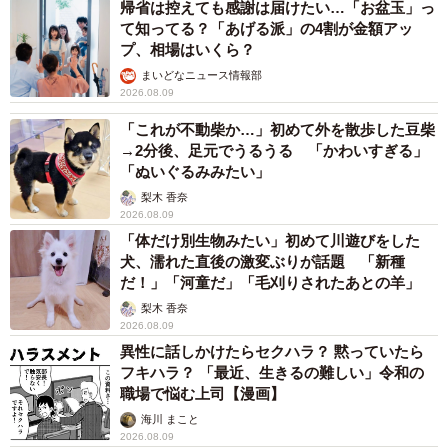
帰省は控えても感謝は届けたい…「お盆玉」っ
て知ってる？「あげる派」の4割が金額アッ
プ、相場はいくら？
まいどなニュース情報部
2026.08.09
「これが不動柴か…」初めて外を散歩した豆柴
→2分後、足元でうるうる 「かわいすぎる」
「ぬいぐるみみたい」
梨木 香奈
2026.08.09
「体だけ別生物みたい」初めて川遊びをした
犬、濡れた直後の激変ぶりが話題 「新種
だ！」「河童だ」「毛刈りされたあとの羊」
梨木 香奈
2026.08.09
異性に話しかけたらセクハラ？ 黙っていたら
フキハラ？ 「最近、生きるの難しい」令和の
職場で悩む上司【漫画】
海川 まこと
2026.08.09