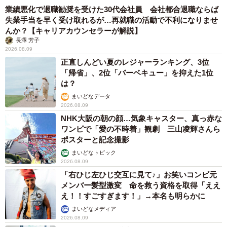
業績悪化で退職勧奨を受けた30代会社員 会社都合退職ならば
失業手当を早く受け取れるが…再就職の活動で不利になりませ
んか？【キャリアカウンセラーが解説】
長澤 芳子
2026.08.09
正直しんどい夏のレジャーランキング、3位
「帰省」、2位「バーベキュー」を抑えた1位
は？
まいどなデータ
2026.08.09
NHK大阪の朝の顔…気象キャスター、真っ赤な
ワンピで「愛の不時着」観劇 三山凌輝さんら
ポスターと記念撮影
まいどなトピック
2026.08.09
「右ひじ左ひじ交互に見て♪」お笑いコンビ元
メンバー髪型激変 命を救う資格を取得「ええ
え！！すごすぎます！」→本名も明らかに
まいどなメディア
2026.08.09