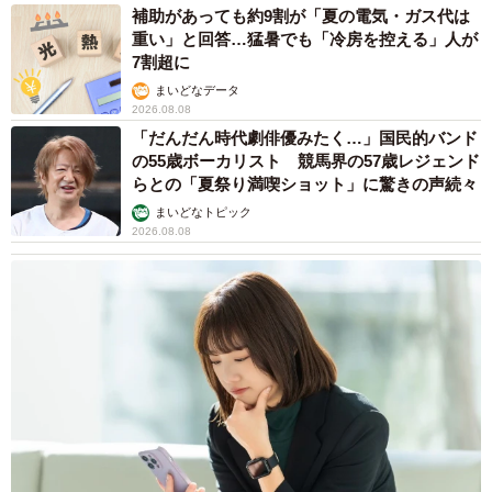
補助があっても約9割が「夏の電気・ガス代は
重い」と回答…猛暑でも「冷房を控える」人が
7割超に
まいどなデータ
2026.08.08
「だんだん時代劇俳優みたく…」国民的バンド
の55歳ボーカリスト 競馬界の57歳レジェンド
らとの「夏祭り満喫ショット」に驚きの声続々
まいどなトピック
2026.08.08