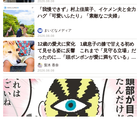
2026.08.08
「我慢できず」村上佳菜子、イケメン夫と全力
ハグ「可愛いふたり」「素敵なご夫婦」
まいどなメディア
2026.08.08
12歳の愛犬に変化 1歳息子の膝で甘える初め
て見せる姿に反響 これまで「見守る立場」だ
ったのに…「頭ポンポンが愛に満ちている」
「尊…」
梨木 香奈
2026.08.08