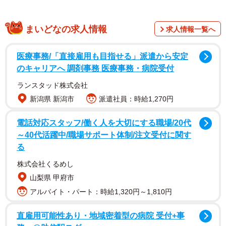
まいどなの求人情報
求人情報一覧へ
医療事務/「直接雇用も目指せる」派遣から安定
フロントに電話「生理で布団を…スミマセン…」
のキャリアへ 調剤事務 医療事務・病院受付
ある日、ごえたむさんは仕事の都合で大阪のホテルに宿
ランスタッド株式会社
泊します。朝起きると、予定日よりも早く生理になってい
新潟県 新潟市
派遣社員：時給1,270円
ることに気が付きます。生理用ナプキンを付けていなかっ
電話対応スタッフ/働く人を大切にする職場/20代
たため、経血はホテルのパジャマを貫通。シーツや掛け布
～40代活躍中/職場サポート体制/注文受付に関す
団まで赤く染めていました。「マジか…。正直に謝ろ
る
う」。
株式会社くるめし
山梨県 甲府市
フロントに電話し事情を説明。するとフロントの女性は
アルバイト・パート：時給1,320円～1,810円
慣れた様子で「かしこまりました。本日出発ですね。その
ままで大丈夫です。清掃の者に伝えておきますね」。
直雇用可能性あり・地域密着型の病院 受付+事