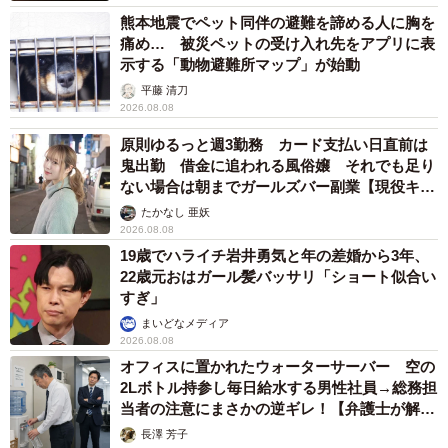
熊本地震でペット同伴の避難を諦める人に胸を
痛め… 被災ペットの受け入れ先をアプリに表
示する「動物避難所マップ」が始動
平藤 清刀
2026.08.08
原則ゆるっと週3勤務 カード支払い日直前は
鬼出勤 借金に追われる風俗嬢 それでも足り
ない場合は朝までガールズバー副業【現役キャ
ストに取材】
たかなし 亜妖
2026.08.08
19歳でハライチ岩井勇気と年の差婚から3年、
22歳元おはガール髪バッサリ「ショート似合い
すぎ」
まいどなメディア
2026.08.08
オフィスに置かれたウォーターサーバー 空の
2Lボトル持参し毎日給水する男性社員→総務担
当者の注意にまさかの逆ギレ！【弁護士が解
説】
長澤 芳子