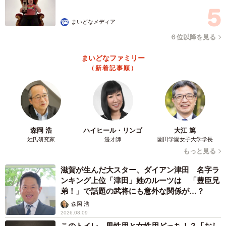
まいどなメディア
ーーかなり多くの出血がある場合もありますが、汚れは落
６位以降を見る
ちるのでしょうか？
まいどなファミリー
「はい。きれいに洗濯することが可能です。一般的な汚れ
（新着記事順）
を落とす洗濯方法とは別に、血液などタンパク質系の汚れ
を落とす特別な方法で洗濯を行います」
ーーもし宿泊先のホテルでシーツなどを汚してしまった場
森岡 浩
ハイヒール・リンゴ
大江 篤
合、下洗いした方がいいのか、それとも触らずにプロにお
姓氏研究家
漫才師
園田学園女子大学学長
任せした方がいいのか、どうなのでしょう…？
もっと見る
滋賀が生んだ大スター、ダイアン津田 名字ラ
「宿泊された方からすれば『申し訳ない』という気持ちに
ンキング上位「津田」姓のルーツは 「豊臣兄
なられると思いますが、下洗いなどはなさらず、ホテルの
弟！」で話題の武将にも意外な関係が…？
フロントの方にご一報ください。お客様から連絡をいただ
森岡 浩
2026.08.09
けると、通常のリネンとは分けて回収、洗濯を行うことが
このトイレ、男性用と女性用どっち！？「おし