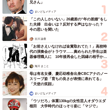
など困られたことは遠慮なく何でもご相談ください」（広
兄さん」
報担当者）
まいどなメディア
「この人しかいない」26歳差の“年の差婚”をし
リネン業者、血液の汚れは「ほぼ毎日ございま
た夫婦 出会いは？反対する声はなかった？
す」
今の思いを聞いた
宿泊施設の多くは、リネンサプライと呼ばれるシーツや
古川 諭香
布団カバー、タオルなどの貸し出し・回収・洗濯を行う業
「お前さえいなければ金賞取れてた！」高校時
者と委託契約を結んでいます。
代の演奏会がトラウマ……責められた学生は楽
器修理職人に 10年後再会した因縁の相手から
思わぬ申し出【漫画】
関東から関西エリアを中心に8つの洗濯工場を展開する株
海川 まこと
式会社ヤマシタ（本社・静岡県島田市、東京本部・東京都
母は有名女優、慶応幼稚舎出身CBCアナのノー
港区）の営業担当者に話を聞きました。
スリーブ姿「育ちの良さが表情に表れてる」
「天使の笑顔」
ーー生理の血液が原因の汚れはよくあるのでしょうか。
まいどなメディア
「ウソだろ」体重130kgの女性芸人オダウエダ
「はい。当社で回収させていただくリネンの中には、枚数
植田 大学時代のほっそり姿に「マジで」
は少ないですが、ほぼ毎日ございます」