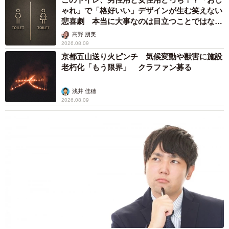
できるため、ホテル様および私どもは大変助かります」
ゃれ」で「格好いい」デザインが生む笑えない
悲喜劇 本当に大事なのは目立つことではな
く…
高野 朋美
2026.08.09
京都五山送り火ピンチ 気候変動や獣害に施設
老朽化「もう限界」 クラファン募る
浅井 佳穂
2026.08.09