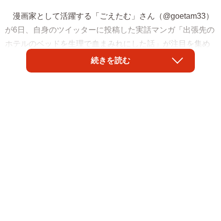
漫画家として活躍する「ごえたむ」さん（@goetam33）
が6日、自身のツイッターに投稿した実話マンガ「出張先の
ホテルのベッドを生理で血まみれにした話」が注目を集め
ています。
続きを読む
一連の投稿には同じ経験をした女性から「あるあるで
す」「私もです」などと9万3千を超えるいいねがつき、男
性からは鼻血や皮膚炎などでシーツを汚した経験談も寄せ
られました。