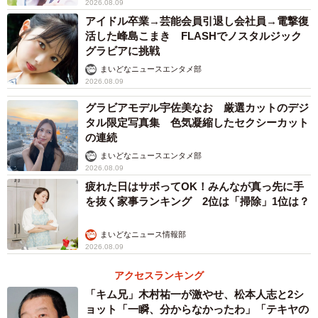
2026.08.09
アイドル卒業→芸能会員引退し会社員→電撃復
活した峰島こまき FLASHでノスタルジック
3/11
グラビアに挑戦
まいどなニュースエンタメ部
ツイッターユーザーからも似たような経験談がたくさん寄せられました
2026.08.09
（ごえたむさん提供）
グラビアモデル宇佐美なお 厳選カットのデジ
ホテル側「ご不安に寄り添えうれしい」
タル限定写真集 色気凝縮したセクシーカット
の連続
ごえたむさんが宿泊したのはJR大阪駅に直結する「ホテ
まいどなニュースエンタメ部
ルグランヴィア大阪」（大阪市北区）。抜群のホスピタリ
2026.08.09
ティがSNS上で話題になっていることを広報担当者に伝え
疲れた日はサボってOK！みんなが真っ先に手
を抜く家事ランキング 2位は「掃除」1位は？
ると、今回のケースは特別なことではなく、普段通りの対
応に過ぎなかったと驚いた様子でした。
まいどなニュース情報部
2026.08.09
「こちらとしては当然の、いつも通りの対応をしただけ
アクセスランキング
です。お客様のご不安やご心配に寄り添うことができまし
「キム兄」木村祐一が激やせ、松本人志と2シ
てうれしい限りです。励みになります。滞在中に体調不良
ョット「一瞬、分からなかったわ」「テキヤの