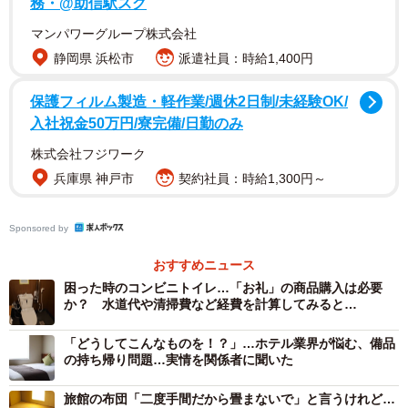
務・@助信駅スグ
マンパワーグループ株式会社
静岡県 浜松市
派遣社員：時給1,400円
保護フィルム製造・軽作業/週休2日制/未経験OK/
入社祝金50万円/寮完備/日勤のみ
株式会社フジワーク
兵庫県 神戸市
契約社員：時給1,300円～
Sponsored by
おすすめニュース
困った時のコンビニトイレ…「お礼」の商品購入は必要
か？ 水道代や清掃費など経費を計算してみると…
2/11
「どうしてこんなものを！？」…ホテル業界が悩む、備品
の持ち帰り問題…実情を関係者に聞いた
「できれば女の人出てくれ～！」とフロントに電話をすると…（ごえた
むさん提供）
旅館の布団「二度手間だから畳まないで」と言うけれど…