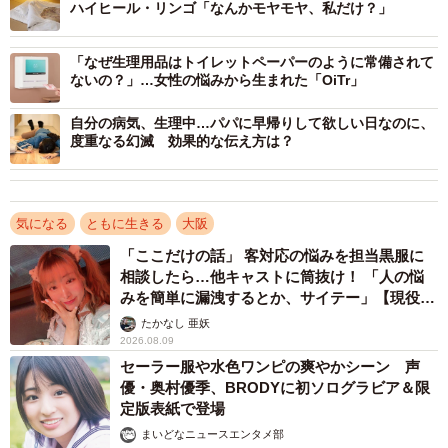
ハイヒール・リンゴ「なんかモヤモヤ、私だけ？」
テキパキとした対応に救われたごえたむさんですが、こ
の日以降、外泊時には生理予定日に関係なく、ショーツ型
「なぜ生理用品はトイレットペーパーのように常備されて
のナプキンを履いて備えるようになったそうです。
ないの？」…女性の悩みから生まれた「OiTr」
自分の病気、生理中…パパに早帰りして欲しい日なのに、
投稿を読んだ現役や元ホテルスタッフからは「申し出て
度重なる幻滅 効果的な伝え方は？
くださるだけでありがたい」「ホテルでちゃんと対応しま
す」「気にしないで大丈夫です」「チェックアウトの際に
お手紙で伝えられたこともあります」といった反応があり
気になる
ともに生きる
大阪
ました。
「ここだけの話」 客対応の悩みを担当黒服に
相談したら…他キャストに筒抜け！ 「人の悩
みを簡単に漏洩するとか、サイテー」【現役キ
ャストに取材】
たかなし 亜妖
2026.08.09
セーラー服や水色ワンピの爽やかシーン 声
優・奥村優季、BRODYに初ソログラビア＆限
定版表紙で登場
まいどなニュースエンタメ部