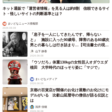
ネット通販で「運営者情報」を見る人は約8割 信頼できるサイ
ト・怪しいサイトの判断基準とは？
まいどなニュース情報部
2026.08.08
「息子を一人にしてきたんです、帰らない
と」 施設に入った90歳母、障害のある60歳次
男との暮らしは行き詰まり…【司法書士の現場
から】
山下 静香
2026.08.08
「ウソだろ」体重130kgの女性芸人オダウエダ
植田 大学時代のほっそり姿に「マジで」
まいどなメディア
2026.08.08
京都の百貨店が開催のお化け屋敷のお化けにモ
デルがいる 比叡山延暦寺の僧侶が語る伝説と
は
浅井 佳穂
2026.08.08