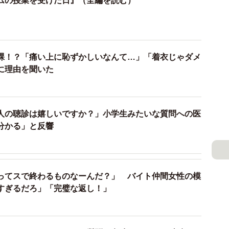
ムの授業を受けた日』（全編を読む）
しいT先生（枇杷かな子さん提供）
について学んでいきましょう」と実物を持参し、生徒た
予防や避妊について説明しました。さらに、化学の授業
裸！？「痛い上に恥ずかしいなんて…」「着衣じゃダメ
立てて、正しい装着方法まで丁寧に示したのです。その
に理由を聞いた
人の聴診は嬉しいですか？」小学生みたいな質問への医
分かる」と反響
ってスで終わるものなーんだ？」 バイト仲間女性の模
すぎるだろ」「完璧な返し！」