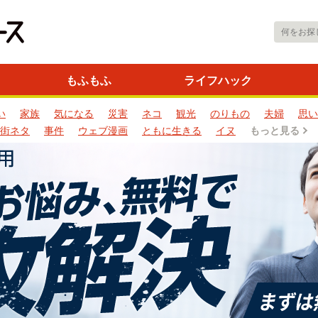
もふもふ
ライフハック
い
家族
気になる
災害
ネコ
観光
のりもの
夫婦
思い
街ネタ
事件
ウェブ漫画
ともに生きる
イヌ
もっと見る