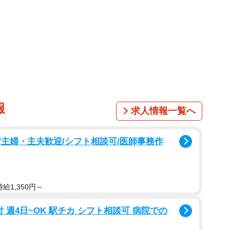
1/16
してコンドームを学ぶ（枇杷かな子さん提供）
報
求人情報一覧へ
女子高に通っていた頃へ遡ります。当時、校則チェックに
主婦・主夫歓迎/シフト相談可/医師事務作
苦手意識を抱いていたそうです。しかし、その先生がお
は、今もなお作者の心に強く残っています。
給1,350円～
 週4日~OK 駅チカ シフト相談可 病院での