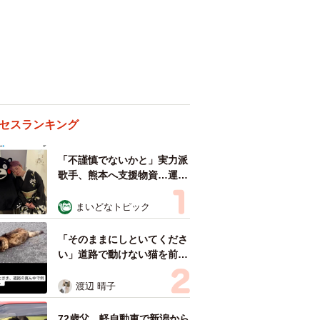
セスランキング
「不謹慎でないかと」実力派
歌手、熊本へ支援物資…運搬
トラックの車体デザインにた
めらい 「痛いほど伝わる」
まいどなトピック
「行動され立派」
「そのままにしといてくださ
い」道路で動けない猫を前に
返された一言… 懸命に生き
ようとした4日間 「命の重
渡辺 晴子
さはみんな同じ」保護団体代
表の訴え
72歳父、軽自動車で新潟から