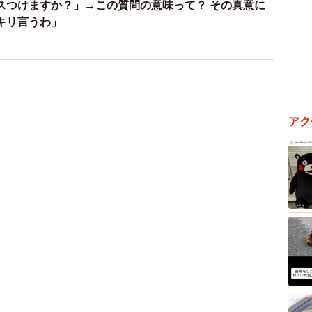
スつけますか？」→この質問の意味って？ その真意に
キリ言うわ」
アク
3/16
器とみたてることに（枇杷かな子さん提供）
教育の授業は教科書中心で、身近に感じにくいものだっ
的な内容でした。
りません。それでも教師は「コンドームはあなた達の身
尊重し合うためにも必ずつけましょう」と、生徒たちに
た、性行為を断ることも立派な選択であり、自分の意志