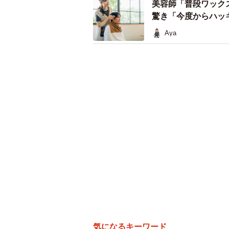
美容師「普段ワック
驚き「今度からハッ
Aya
メスシリンダーを男性
なぜなら、それまで作者が受けた性
たからです。この授業は非常に実践
その内容はテストに出るわけではあ
体と未来を守るもの！」「お互いを
真剣に言葉をかけてくれました。ま
気になるキーワード