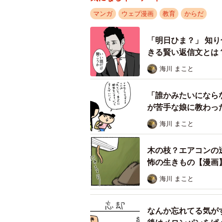
を大切にしてほしいという思いも丁
マンガ
ウェブ漫画
教育
からだ
「明日ひま？」 知
きる賢い返信文とは
海川 まこと
「誰かみたいになら
が苦手な娘に教わっ
海川 まこと
木の枝？エアコンの
怖の生きもの【漫画
海川 まこと
なんか忘れてる気が