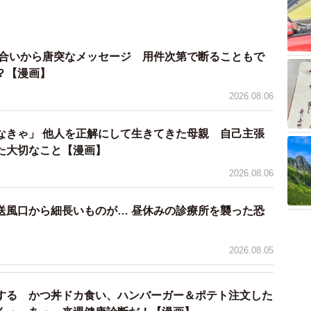
寧に伝えてくれたのです。
り合いから唐突なメッセージ 用件次第で断ることもで
？【漫画】
2026.08.06
なきゃ」 他人を正解にして生きてきた母親 自己主張
た大切なこと【漫画】
2026.08.06
送風口から細長いものが… 昼休みの診療所を襲った恐
】
2026.08.05
する かつ丼ドカ食い、ハンバーガー＆ポテト注文した