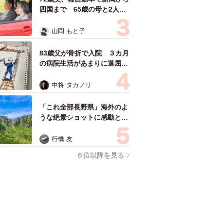
四国まで 65歳の母と2人で
3泊4日の旅 パーキングの休
憩まで分刻み… 「大学生で
山岡 もと子
も組まねえよ！」
83歳父が骨折で入院 ３カ月
の病院生活があまりに退屈で
「画用紙と色鉛筆持ってこ
い！」→スケッチブックを見
中将 タカノリ
た家族が仰天「これ、売れま
すよ…」
「これ全部長野県」海外のよ
うな絶景ショットに感動と反
響「離れてからいいところだ
ったんだって気づいた」
行橋 友
６位以降を見る