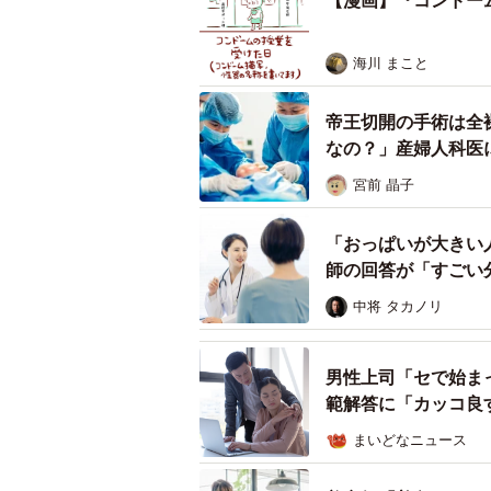
【漫画】『コンドー
普段は厳
海川 まこと
授業中、先生は「コンドームのこと
ちに実際に触れさせながら性感染症
帝王切開の手術は全
で使うメスシリンダーを男性器に見
なの？」産婦人科医
光景に作者は衝撃を受けます。
宮前 晶子
「おっぱいが大きい
師の回答が「すごい
中将 タカノリ
男性上司「セで始ま
範解答に「カッコ良
まいどなニュース