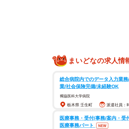
性感染症を学ぶ一環と
まいどなの求人情
物語は18年前、作者が中高一貫の
総合病院内でのデータ入力業務/
厳しい女性教師がおり、作者は少し
業/社会保険完備/未経験OK
こなった「性感染症」に関する授業
獨協医科大学病院
栃木県 壬生町
派遣社員：時
医療事務・受付/事務/案内・受付
医療事務パート
NEW