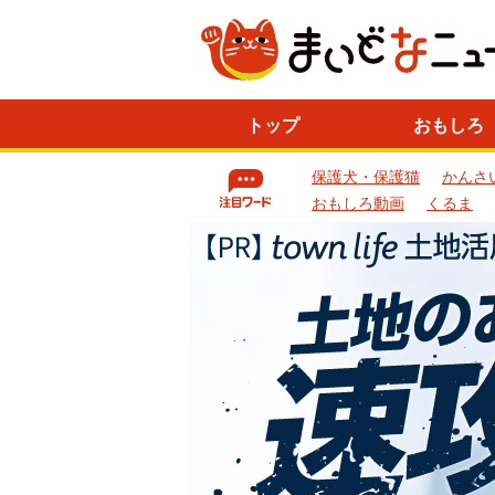
ニ
トップ
おもしろ
ュ
ー
保護犬・保護猫
かんさ
ス
一
おもしろ動画
くるま
覧