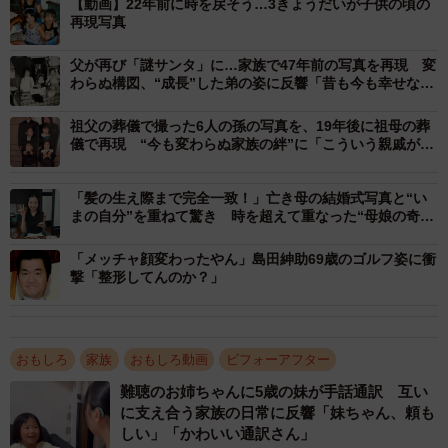
【動画】22年前に時を戻そう…3きょうだいが子供の頃の
再現写真
父が再び「謎サンタ」に…家族で47年前の写真を再現 変
わらぬ構図、“成長”した弟の姿に反響「昔も今も幸せな写
真」
2/5
祖父の葬儀で撮った6人の孫の写真を、19年後に祖母の葬
儀で再現 “今も変わらぬ家族の絆”に「こういう親戚がほ
しかった」と感動の声
笑顔が素敵な3きょうだい！（提供：＠shiory.shさん）
「髪の生え際まで完全一致！」亡き母の結婚式写真と“い
3人が写真通りに並ぶと、22年前と同じポーズで撮影！長
まの自分”を重ねて驚き 時を超えて重なった“母娘の奇跡
の一枚”
男さんの腕には、探し出してきたという平成当時のリスト
「メッチャ顔変わったやん」島田紳助69歳のゴルフ姿に衝
バンド、次男さんは22年前に持っていたおもちゃを持って
撃「整形してんのか？」
当時を再現しています。
おもしろ
家族
おもしろ動画
ビフォーアフター
難聴のお姉ちゃんに5歳の妹が手話通訳 互い
に支え合う家族の日常に反響「妹ちゃん、頼も
しい」「かわいい通訳さん」