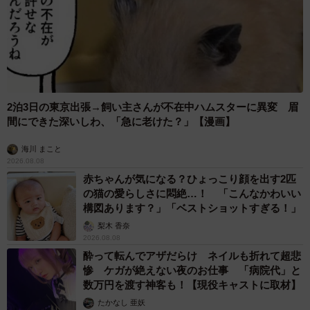
「昔から長女の私が一番強くて、やりたい放題にやってい
たので、弟たちはそれについてくるという感じだったと思
います。今も昔も、仲が良いのは変わらなくて、私に娘が2
人生まれてからは、特に面倒見のいいおじさんで、娘たち
からもとても慕われています」
2泊3日の東京出張→飼い主さんが不在中ハムスターに異変 眉
――動画の反響について、いかがでしょうか？
間にできた深いしわ、「急に老けた？」【漫画】
海川 まこと
「もともとInstagramを通じて自分のことを発信していたの
2026.08.08
で、私は何を言われても仕方ないと思っていたのですが、
赤ちゃんが気になる？ひょっこり顔を出す2匹
普段あまりSNSをしない弟たちまで顔を出して、大丈夫か
の猫の愛らしさに悶絶…！ 「こんなかわいい
構図あります？」「ベストショットすぎる！」
なという不安はありました。
梨木 香奈
しかし、みなさんとても褒めてくださり、わざわざコメ
2026.08.08
ントをしてくれるなんて、世の中優しい方が多いなぁと感
酔って転んでアザだらけ ネイルも折れて超悲
慨深くなりました。弟たちも、私のSNSを見ているので、
惨 ケガが絶えない夜のお仕事 「病院代」と
数万円を渡す神客も！【現役キャストに取材】
コメントや再生数に喜んでいます！」
たかなし 亜妖