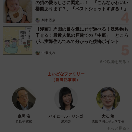
の猫の愛らしさに悶絶…！ 「こんなかわいい
構図あります？」「ベストショットすぎる！」
梨木 香奈
【漫画】周囲の目を気にせず遊べる！洗濯物も
干せる！最近人気の戸建ての「中庭」 ところ
が…実際住んでみて分かった後悔ポイント
中瀬 えみ
この投稿をInstagramで見る
６位以降を見る
まいどなファミリー
（新着記事順）
森岡 浩
ハイヒール・リンゴ
大江 篤
姓氏研究家
漫才師
園田学園女子大学学長
sʜɪᴏʀʏ ┊姉妹ままの日常と旅ろぐ(@shiory.sh)がシェアした投稿
もっと見る