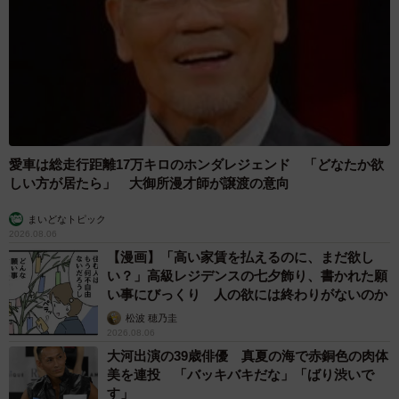
愛車は総走行距離17万キロのホンダレジェンド 「どなたか欲
しい方が居たら」 大御所漫才師が譲渡の意向
まいどなトピック
2026.08.06
【漫画】「高い家賃を払えるのに、まだ欲し
い？」高級レジデンスの七夕飾り、書かれた願
い事にびっくり 人の欲には終わりがないのか
松波 穂乃圭
2026.08.06
大河出演の39歳俳優 真夏の海で赤銅色の肉体
美を連投 「バッキバキだな」「ばり渋いで
す」