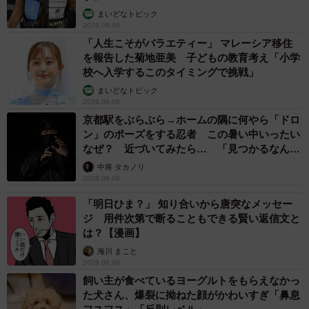
まいどなトピック
2026.08.06
「人生こそがバラエティー」 マレーシア移住
を報告した菊地亜美 子どもの教育考え「小学
校へ入学するこのタイミングで挑戦」
まいどなトピック
2026.08.06
京都駅をぶらぶら→ホームの隅に何やら「ドロ
ン」のポーズをする忍者 この暑い中いったい
なぜ？ 近づいてみたら… 「見つかるなんて
未熟」
中将 タカノリ
2026.08.06
「明日ひま？」 知り合いから唐突なメッセー
ジ 用件次第で断ることもできる賢い返信文と
は？【漫画】
海川 まこと
2026.08.06
飼い主が食べているヨーグルトをもらえなかっ
た犬さん、爆裂に拗ねた顔がかわいすぎ「鼻息