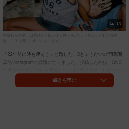
1/5
平成16年の夏、日焼けした肌がよく映える3きょうだい！そして現在
は…！？（提供：＠shiory.shさん）
「22年前に時を戻そう」と題した、3きょうだいの“再現写
真”がInstagramで話題になりました。投稿したのは、SNS
で美容や旅行について発信している2児のママ、しおりさん
（
＠shiory.sh
）。現在と幼少期の3人の姿に、「全員美
続きを読む
形！」「子どもの頃からビジュ良い…！」と反響が寄せら
れています。