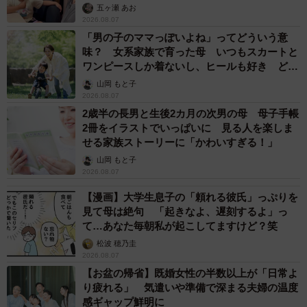
五ヶ瀬 あお
2026.08.07
「男の子のママっぽいよね」ってどういう意
味？ 女系家族で育った母 いつもスカートと
ワンピースしか着ないし、ヒールも好き どの
へんが…
山岡 もと子
2026.08.07
2歳半の長男と生後2カ月の次男の母 母子手帳
2冊をイラストでいっぱいに 見る人を楽しま
せる家族ストーリーに「かわいすぎる！」
山岡 もと子
2026.08.07
【漫画】大学生息子の「頼れる彼氏」っぷりを
見て母は絶句 「起きなよ、遅刻するよ」っ
て…あなた毎朝私が起こしてますけど？笑
松波 穂乃圭
2026.08.07
【お盆の帰省】既婚女性の半数以上が「日常よ
り疲れる」 気遣いや準備で深まる夫婦の温度
3/5
感ギャップ鮮明に