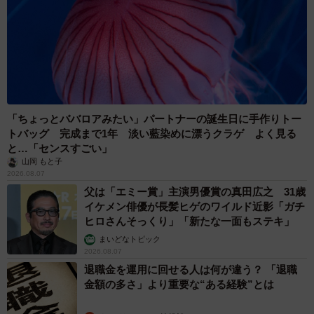
4/5
娘さん2人と旅行先で♡（提供：＠shiory.shさん）
「ちょっとババロアみたい」パートナーの誕生日に手作りトー
トバッグ 完成まで1年 淡い藍染めに漂うクラゲ よく見る
と…「センスすごい」
山岡 もと子
2026.08.07
父は「エミー賞」主演男優賞の真田広之 31歳
イケメン俳優が長髪ヒゲのワイルド近影「ガチ
ヒロさんそっくり」「新たな一面もステキ」
まいどなトピック
2026.08.07
退職金を運用に回せる人は何が違う？ 「退職
金額の多さ」より重要な“ある経験”とは