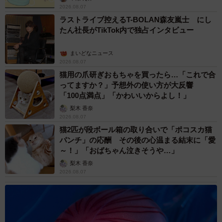
2026.08.07
ラストライブ控えるT-BOLAN森友嵐士 にし
たん社長がTikTok内で独占インタビュー
まいどなニュース
2026.08.07
猫用の爪研ぎおもちゃを買ったら…「これで合
ってますか？」予想外の使い方が大反響
「100点満点」「かわいいからよし！」
梨木 香奈
2026.08.07
猫2匹が段ボール箱の取り合いで「ポコスカ猫
パンチ」の応酬 その後の心温まる結末に「愛
～！」「おばちゃん泣きそうや…」
梨木 香奈
2026.08.07