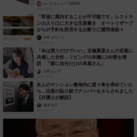
まいどなニュース調査部
2026.08.07
「即座に案内することが不可能です」レストラ
ンの入り口に大きな注意書き オートリザーブ
からの予約を拒否するお断りに賛同者続々
中将 タカノリ
2026.08.07
「本は買うだけでいい」京極夏彦さんの言葉に
共感した女性→リビングの本棚に140冊を積
読 「家に自分だけの本屋さん」
山岡 もと子
2026.08.07
友人のマンション敷地内に度々車を停めていた
ら…注意の貼り紙でナンバーをさらされました
【弁護士が解説】
長澤 芳子
2026.08.07