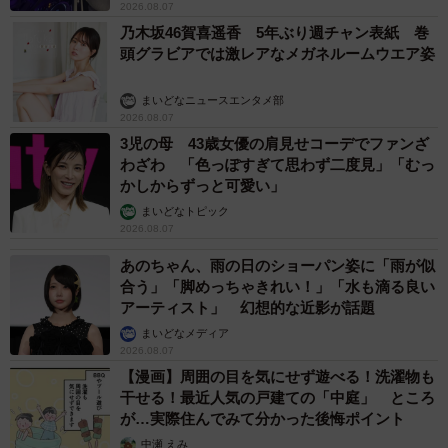
2026.08.07
3きょうだいの今と22年前の姿に、多くのコメントが寄せ
乃木坂46賀喜遥香 5年ぶり週チャン表紙 巻
られました。
頭グラビアでは激レアなメガネルームウエア姿
「こんなに美男美女なことありますか！？」
まいどなニュースエンタメ部
2026.08.07
「AI?ってくらいキレイカッコいい」
3児の母 43歳女優の肩見せコーデでファンざ
「小さい頃からそのままステキに育ってる！美男美女♡」
わざわ 「色っぽすぎて思わず二度見」「むっ
「なんかね、家族仲良しなのが伝わります…！」
かしからずっと可愛い」
「やば！！漫画みたいに美男美女！！！ご両親もさぞ美男
まいどなトピック
2026.08.07
美女なんでしょうね」
あのちゃん、雨の日のショーパン姿に「雨が似
合う」「脚めっちゃきれい！」「水も滴る良い
Instagram（
＠shiory.sh
）やYouTubeチャンネル
アーティスト」 幻想的な近影が話題
『
SHIORYCHANNEL
』では、仕事も育児も趣味も楽しみ
まいどなメディア
ながら全力で向き合うしおりさんの、おしゃれで優雅な日
2026.08.07
常を見ることができます。
【漫画】周囲の目を気にせず遊べる！洗濯物も
干せる！最近人気の戸建ての「中庭」 ところ
が…実際住んでみて分かった後悔ポイント
中瀬 えみ