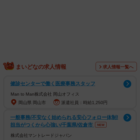
ゴールデンウィークに、祖母の自宅へ集まったしおりさ
まいどなの求人情報
求人情報一覧へ
んとふたりの弟。懐かしい雰囲気が残る祖母の自宅で、22
年前に撮ったきょうだい写真を再現することに…！動画
健診センターで働く医療事務スタッフ
は、現在の3人が少し照れくさそうに笑いながら、当時の写
Man to Man株式会社 岡山オフィス
真と同じ位置に並ぶシーンから始まります。
岡山県 岡山市
派遣社員：時給1,250円
一番後ろに座るのが長男さんで、しおりさんの隣に座る
一般事務/不安なく始められる安心フォロー体制!
のが次男さん。3人で笑い合う姿が、とてもほほ笑ましく映
担当がつくから心強い/千葉県/佐倉市
NEW
ります。
株式会社マントレードジャパン