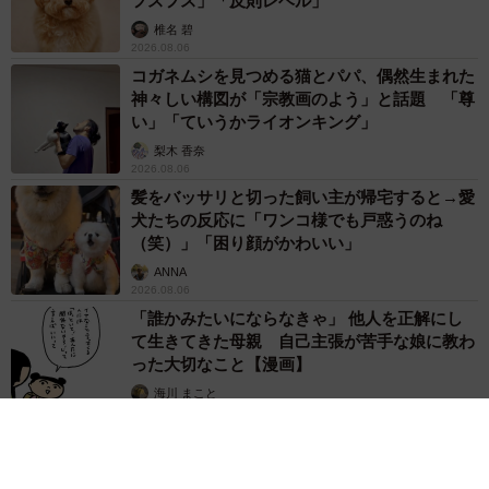
フスフス」「反則レベル」
椎名 碧
2026.08.06
コガネムシを見つめる猫とパパ、偶然生まれた
神々しい構図が「宗教画のよう」と話題 「尊
い」「ていうかライオンキング」
梨木 香奈
2026.08.06
髪をバッサリと切った飼い主が帰宅すると→愛
犬たちの反応に「ワンコ様でも戸惑うのね
（笑）」「困り顔がかわいい」
ANNA
2026.08.06
「誰かみたいにならなきゃ」 他人を正解にし
て生きてきた母親 自己主張が苦手な娘に教わ
った大切なこと【漫画】
海川 まこと
2026.08.06