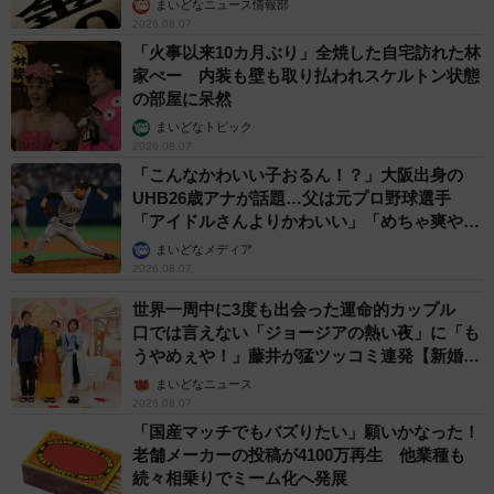
まいどなニュース情報部
2026.08.07
「火事以来10カ月ぶり」全焼した自宅訪れた林
家ぺー 内装も壁も取り払われスケルトン状態
の部屋に呆然
まいどなトピック
2026.08.07
「こんなかわいい子おるん！？」大阪出身の
UHB26歳アナが話題…父は元プロ野球選手
「アイドルさんよりかわいい」「めちゃ爽や
5/5
か」
まいどなメディア
2026.08.07
娘さん2人を連れてのクルーズ旅を紹介（提供：＠shiory.shさん）
世界一周中に3度も出会った運命的カップル
口では言えない「ジョージアの熱い夜」に「も
うやめぇや！」藤井が猛ツッコミ連発【新婚さ
ん】
まいどなニュース
2026.08.07
「国産マッチでもバズりたい」願いかなった！
老舗メーカーの投稿が4100万再生 他業種も
続々相乗りでミーム化へ発展