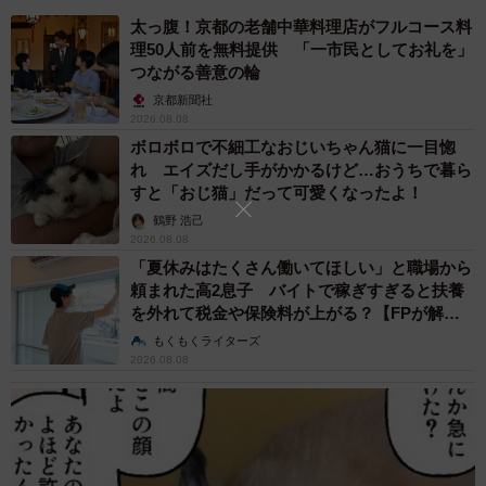
太っ腹！京都の老舗中華料理店がフルコース料
理50人前を無料提供 「一市民としてお礼を」
動画を投稿したしおりさん（
＠shiory.sh
）に話を聞きま
つながる善意の輪
した。4歳と1歳の姉妹を育てながら、ママの日常や旅のブ
京都新聞社
ログをSNSで発信しています。
2026.08.08
ボロボロで不細工なおじいちゃん猫に一目惚
れ エイズだし手がかかるけど…おうちで暮ら
――22年前の再現写真を撮ることになったきっかけは？
すと「おじ猫」だって可愛くなったよ！
鶴野 浩己
「最近SNSでよく目にしていた『時を戻そう』というリー
2026.08.08
ルを、やってみたいねと私が提案したことがきっかけで
「夏休みはたくさん働いてほしい」と職場から
す。写真はこの動画を撮る前日に、実家に大量にあった写
頼まれた高2息子 バイトで稼ぎすぎると扶養
を外れて税金や保険料が上がる？【FPが解
真から母と選びました。たまたま、それが22年前のもので
説】
もくもくライターズ
した」
2026.08.08
――今と昔、それぞれ、3きょうだいはどのような関係性で
しょうか？