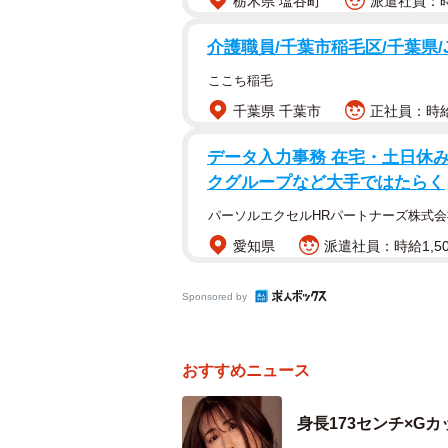
栃木県 塩谷町
派遣社員：時
時代の変化と共にブームのサイクル
介護職員/千葉市稲毛区/千葉県/
替わるほど。「春までは××が売れ
わりがめまぐるしかったのです。
ここち稲毛
千葉県 千葉市
正社員：時給
そしてブームに乗ると売れやすく、
データ入力事務 在宅・土日休み
も流行りに寄せます。人妻（熟女）
クグループなど大手ではたらく
ど、作品に関してはメイドやサキュ
化したらキリがないもので、その時
パーソルエクセルHRパートナーズ株式会
はギャル！」といった法則性も全く
愛知県
派遣社員：時給1,50
法則的でないとタイミングが強く関
Sponsored by
女優が現れます。一度波に乗れば方
人者にもなれて良いことづくめ。事
おすすめニュース
やすいからウハウハでしょう（笑）
身長173センチ×G
ただし、法則性もなく、母数が増え