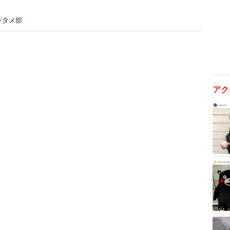
ンタメ部
アク
2/3
優のフリーライター・たかなし亜妖
変化が
、AV新法導入以降は撮影からリリースまで4カ月以上の
ームにも変化が起きました。
に出回るのがお決まりでしたが、現在は「女子〇生」とい