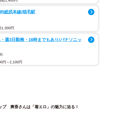
給1,400円
が早まり、令和以降は数カ月～半年程度で流行りが入れ
JR総武本線/稲毛駅
ていたのに、夏を過ぎたら△△が売れ始めた」と、移り変
1,300円
人妻ブームの時はキレイ系女優の輩出に力を入れ、作品
・週3日勤務・16時までもあり/パナソニッ
ブーム、お姉さんブーム、ギャルブーム、ロリブームな
バス（悪魔）などが急に売れだしたり、ジャンルを細分
何が当たるのかは誰にも読めません。しかも「ロリの次
社
ゼロです。
0円～2,100円
係し、「たまたまブームにノれたから売れました」系の
向転換しても安定し、もっとラッキーだとブームの第一
務所もそんな存在が現れると二番手、三番手を売り出し
カップ 爽香さんは「着エロ」の魅力に迫る！
れば埋もれやすくなるという大きなデメリットが。次の