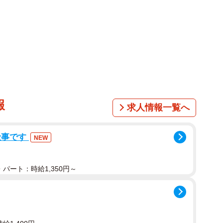
1/3
優のフリーライター・たかなし亜妖
報
求人情報一覧へ
しますが、ひと昔前のようなジャンルの幅広さは見られ
り、流行のアップダウンに大きな差がなくなるのです。
れている最中なんだそう。
仕事です
NEW
りに合わせて新人と作品を輩出
パート：時給1,350円～
女優の代表的なジャンル・系統は限られるため、同じも
のですが（苦笑）、それでも「今はこれが流行り」なん