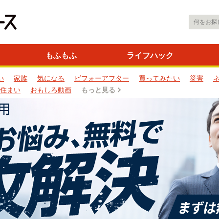
もふもふ
ライフハック
い
家族
気になる
ビフォーアフター
買ってみたい
災害
住まい
おもしろ動画
もっと見る