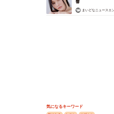
響
まいどなニュースエ
元セクシー女
AV新法導入により、ブームに
「JK」、「ロリ」などの表現規制や
期間を空けるルールが追加され、ブ
気になるキーワード
ロリが流行るとJKモノ作品が大量