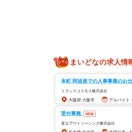
元セクシー女
まいどなの求人情
もちろん現在も多少の流行りは関係
ません。こうなれば“多様性”が薄ま
特にとあるジャンルは苦戦を強いら
本町 阿波座での人事事務のお
トランスコスモス株式会社
昔はあったぞ××ブーム！流行
大阪府 大阪市
アルバイト・
一口にブームといえども、ビデオや
受付事務
NEW
のがグルグルとループされるだけな
てのがありました。
富士アウトソーシング株式会社