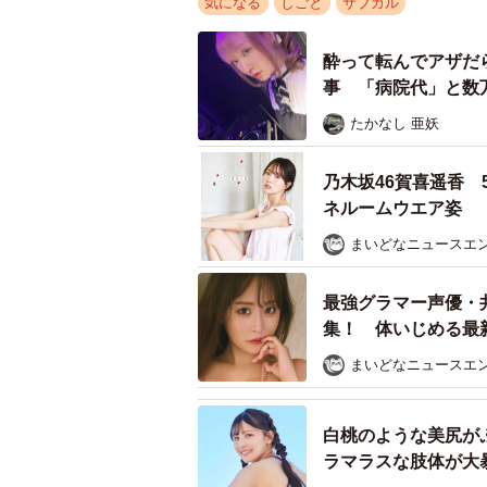
気になる
しごと
サブカル
った伏字がマストで、映像には「作
いけません。「制服」という単語は
酔って転んでアザだ
事 「病院代」と数
打ち止めに……。このように、作品
てしまったのです。
たかなし 亜妖
今は少し幼く見える女優はアイドル
乃木坂46賀喜遥香
いう表現が増えています。制服＋幼
ネルームウエア姿
察しますから、ある意味規制をかい
まいどなニュースエ
最強グラマー声優・
集！ 体いじめる最
「いくつになっても
まいどなニュースエ
白桃のような美尻が
ラマラスな肢体が大暴