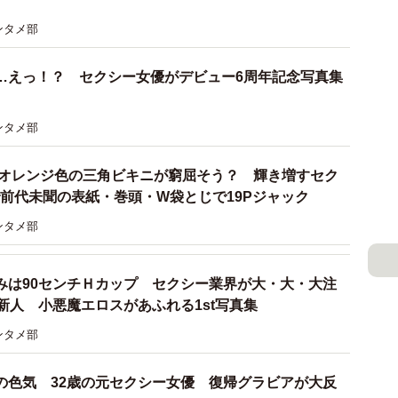
可能性が一気に上がり、メーカーも売れると思って作品
ンタメ部
なんて悲しい事件も実際に起きます。
…えっ！？ セクシー女優がデビュー6周年記念写真集
ンタメ部
チ、オレンジ色の三角ビキニが窮屈そう？ 輝き増すセク
で前代未聞の表紙・巻頭・W袋とじで19Pジャック
ンタメ部
みは90センチＨカップ セクシー業界が大・大・大注
新人 小悪魔エロスがあふれる1st写真集
ンタメ部
の色気 32歳の元セクシー女優 復帰グラビアが大反