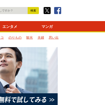
エンタメ
マンガ
ネコ
のりもの
観光
夫婦
思い出