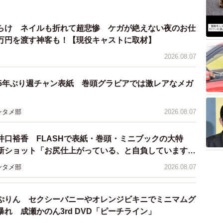
中の出演者は18歳以上です」という注意書きを加えねば
OKなものの、ちょっと審査に引っ掛かればリリースは
らけ ネイルも折れて超悲惨 ケガが絶えない夜のお仕
万円を渡す神客も！【現役キャストに取材】
作りのやりづらさから、ロリブームが起こりづらくなっ
2026.08.07
系や清楚系として売り出し、制服モノは「幼なじみ」と
 5年ぶり週チャン表紙 巻頭グラビアでは激レアなメガ
なじみなら大体「あ、これはJKか」と多くのユーザーは
くぐった陰語の1つですね（笑）
ンタメ部
2026.08.07
井口裕香 FLASHで表紙・巻頭・ミニブックの大特
新ショット「お尻仕上がっている、と自負しています」
理想の身体でいたい」
ンタメ部
2026.08.07
ぷりん セクシーバニーやオレンジビキニでミニマムグ
れ 成瀬かのん3rd DVD「ピーチライン」