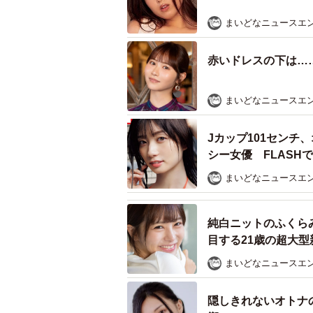
流行りがすぐ来てしまえば空振りの
まいどなニュースエ
を出した頃にはすっかり下火で……
赤いドレスの下は…
まいどなニュースエ
Jカップ101セン
シー女優 FLASH
まいどなニュースエ
純白ニットのふくら
目する21歳の超大型
まいどなニュースエ
隠しきれないオトナ