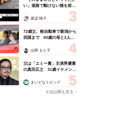
い」道路で動けない猫を前に
返された一言… 懸命に生き
ようとした4日間 「命の重
渡辺 晴子
さはみんな同じ」保護団体代
表の訴え
72歳父、軽自動車で新潟から
四国まで 65歳の母と2人で
3泊4日の旅 パーキングの休
憩まで分刻み… 「大学生で
山岡 もと子
も組まねえよ！」
父は「エミー賞」主演男優賞
の真田広之 31歳イケメン俳
優が長髪ヒゲのワイルド近影
「ガチヒロさんそっくり」
まいどなトピック
「新たな一面もステキ」
６位以降を見る