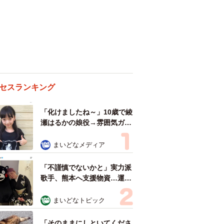
セスランキング
「化けましたね～」10歳で綾
瀬はるかの娘役→雰囲気ガラ
リの18歳に成長 「メイクで
雰囲気が」「宝塚に入れそ
まいどなメディア
う」
「不謹慎でないかと」実力派
歌手、熊本へ支援物資…運搬
トラックの車体デザインにた
めらい 「痛いほど伝わる」
まいどなトピック
「行動され立派」
「そのままにしといてくださ