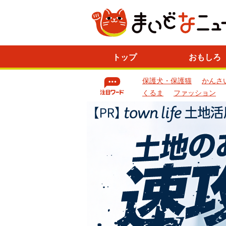
ニ
トップ
おもしろ
ュ
ー
保護犬・保護猫
かんさ
ス
一
くるま
ファッション
覧