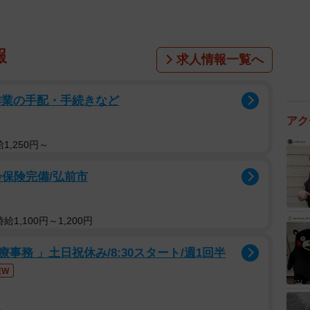
報
求人情報一覧へ
作業の手配・手続きなど
アク
1,250円～
会保険完備/弘前市
1,100円～1,200円
務 」土日祝休み/8:30スタート/週1回半
EW