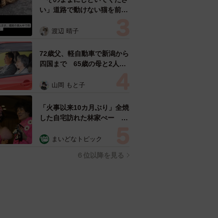
い」道路で動けない猫を前に
返された一言… 懸命に生き
ようとした4日間 「命の重
渡辺 晴子
さはみんな同じ」保護団体代
表の訴え
72歳父、軽自動車で新潟から
四国まで 65歳の母と2人で
3泊4日の旅 パーキングの休
憩まで分刻み… 「大学生で
山岡 もと子
も組まねえよ！」
「火事以来10カ月ぶり」全焼
した自宅訪れた林家ぺー 内
装も壁も取り払われスケルト
ン状態の部屋に呆然
まいどなトピック
６位以降を見る