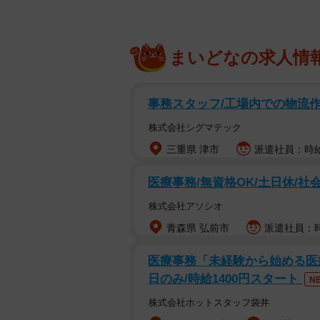
まいどなの求人情
事務スタッフ/工場内での物流
株式会社シグマテック
三重県 津市
派遣社員：時給
医療事務/無資格OK/土日休/社
株式会社アソシオ
青森県 弘前市
派遣社員：時給
医療事務「未経験から始める医療事
日のみ/時給1400円スタート
N
株式会社ホットスタッフ袋井