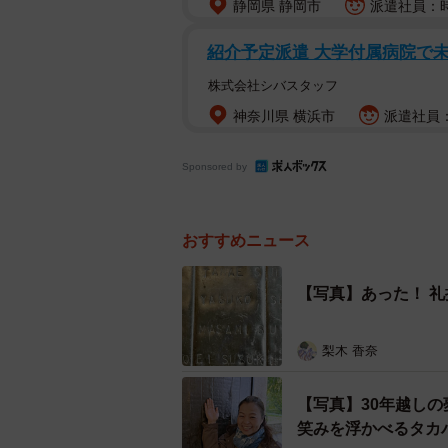
静岡県 静岡市
派遣社員：時
紹介予定派遣 大学付属病院で
株式会社シバスタッフ
神奈川県 横浜市
派遣社員：
Sponsored by
おすすめニュース
【写真】あった！ 
梨木 香奈
【写真】30年越しの
笑みを浮かべるタカ