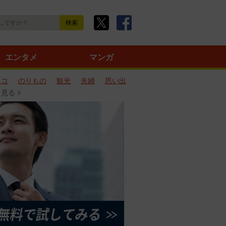
エンタメ
マンガ
ネコ
のりもの
観光
夫婦
思い出
と見る