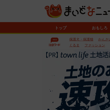
ニ
トップ
おもしろ
ュ
ー
保護犬・保護猫
かんさ
ス
一
くるま
ファッション
覧