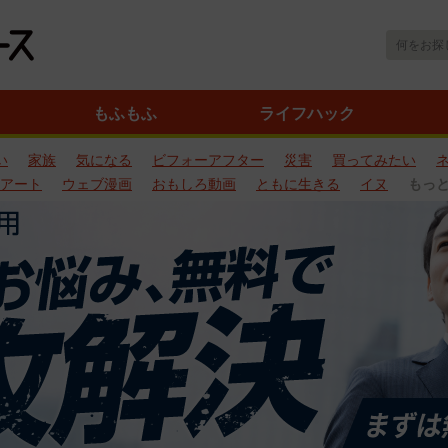
もふもふ
ライフハック
い
家族
気になる
ビフォーアフター
災害
買ってみたい
アート
ウェブ漫画
おもしろ動画
ともに生きる
イヌ
もっ