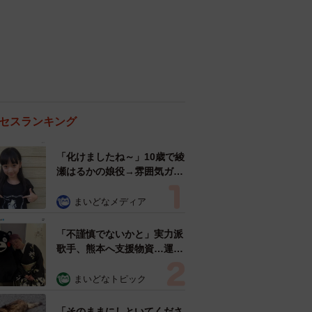
セスランキング
「化けましたね～」10歳で綾
瀬はるかの娘役→雰囲気ガラ
リの18歳に成長 「メイクで
雰囲気が」「宝塚に入れそ
まいどなメディア
う」
「不謹慎でないかと」実力派
歌手、熊本へ支援物資…運搬
トラックの車体デザインにた
めらい 「痛いほど伝わる」
まいどなトピック
「行動され立派」
「そのままにしといてくださ