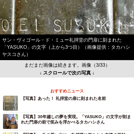
サン・ヴィゴール・ド・ミュー礼拝堂の門扉に刻まれた
「YASUKO」の文字（上から3つ目）（画像提供：タカハシ
ヤスコさん）
まだまだ画像は続きます。画像（3/33）
↓ スクロールで次の写真 ↓
おすすめニュース
【写真】あった！ 礼拝堂の扉に刻まれた名前
【写真】30年越しの夢を実現。「YASUKO」の文字が刻ま
れた門扉の前で笑みを浮かべるタカハシさん