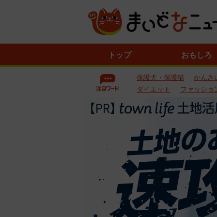
ニ
トップ
おもしろ
ュ
ー
保護犬・保護猫
かんさ
ス
一
ダイエット
ファッショ
覧