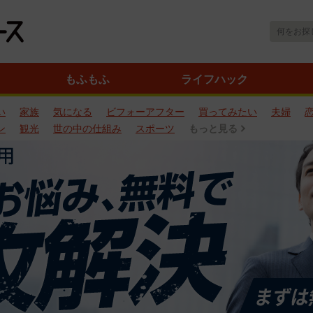
もふもふ
ライフハック
い
家族
気になる
ビフォーアフター
買ってみたい
夫婦
ン
観光
世の中の仕組み
スポーツ
もっと見る