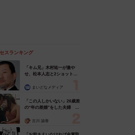
セスランキング
「キム兄」木村祐一が激や
せ、松本人志と2ショット
「一瞬、分からなかったわ」
「テキヤの兄さん」
まいどなメディア
「この人しかいない」26歳差
の“年の差婚”をした夫婦 出
会いは？反対する声はなかっ
た？ 今の思いを聞いた
古川 諭香
「お前さえいなければ金賞取