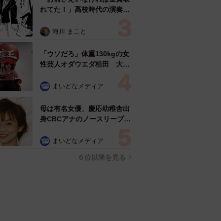
れてた！」高校時代の演奏会
がトラウマ……責められた学
生は楽器修理職人に 10年後
海川 まこと
再会した因縁の相手から思わ
ぬ申し出【漫画】
「ウソだろ」体重130kgの女
性芸人オダウエダ植田 大学
時代のほっそり姿に「マジ
で」
まいどなメディア
母は有名女優、慶応幼稚舎出
身CBCアナのノースリーブ姿
「育ちの良さが表情に表れて
る」「天使の笑顔」
まいどなメディア
６位以降を見る