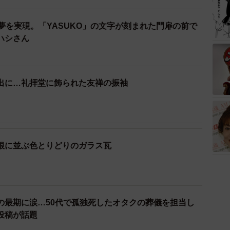
夢を実現。「YASUKO」の文字が刻まれた門扉の前で
ハシさん
出に…礼拝堂に飾られた友禅の振袖
根に並ぶ色とりどりのガラス瓦
の最期に涙…50代で孤独死したオタクの葬儀を担当し
投稿が話題