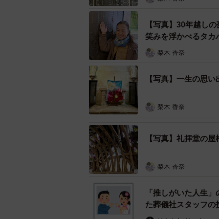
【写真】30年越しの
笑みを浮かべるタカ
梨木 香奈
【写真】一生の思い
梨木 香奈
【写真】礼拝堂の屋
梨木 香奈
「推しがいた人生」
た葬儀社スタッフの