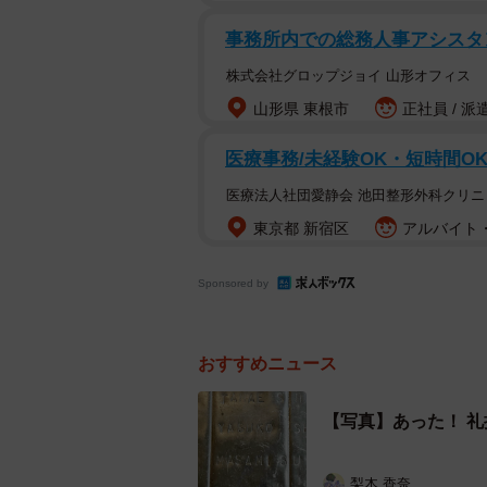
事務所内での総務人事アシスタ
株式会社グロップジョイ 山形オフィス
山形県 東根市
正社員 / 派
医療事務/未経験OK・短時間O
医療法人社団愛静会 池田整形外科クリニ
東京都 新宿区
アルバイト・
Sponsored by
おすすめニュース
【写真】あった！ 
梨木 香奈