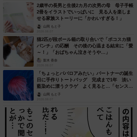
2歳半の長男と生後2カ月の次男の母 母子手帳
2冊をイラストでいっぱいに 見る人を楽しま
せる家族ストーリーに「かわいすぎる！」
山岡 もと子
2026.08.07
猫2匹が段ボール箱の取り合いで「ポコスカ猫
パンチ」の応酬 その後の心温まる結末に「愛
～！」「おばちゃん泣きそうや…」
梨木 香奈
2026.08.07
「ちょっとババロアみたい」パートナーの誕生
日に手作りトートバッグ 完成まで1年 淡い
藍染めに漂うクラゲ よく見ると…「センスす
ごい」
山岡 もと子
2026.08.07