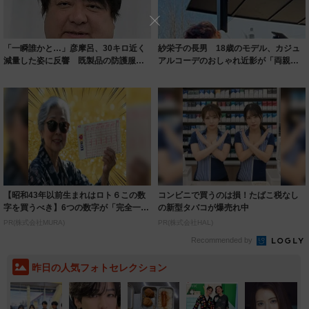
「一瞬誰かと…」彦摩呂、30キロ近く
紗栄子の長男 18歳のモデル、カジュ
減量した姿に反響 既製品の防護服が
アルコーデのおしゃれ近影が「両親の
着られると...
いいとこ取...
【昭和43年以前生まれはロト６この数
コンビニで買うのは損！たばこ税なし
字を買うべき】6つの数字が「完全一
の新型タバコが爆売れ中
致」する方...
PR(株式会社MURA)
PR(株式会社HAL)
Recommended by
昨日の人気フォトセレクション