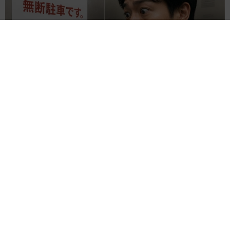
友人のマンション敷地内に度々車を停めていたら…注意の貼り
紙でナンバーをさらされました【弁護士が解説】
長澤 芳子
2026.08.07
愛車は総走行距離17万キロのホンダレジェン
ド 「どなたか欲しい方が居たら」 大御所漫
才師が譲渡の意向
まいどなトピック
2026.08.06
【漫画】「高い家賃を払えるのに、まだ欲し
い？」高級レジデンスの七夕飾り、書かれた願
い事にびっくり 人の欲には終わりがないのか
松波 穂乃圭