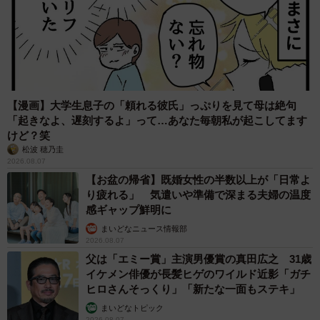
【漫画】大学生息子の「頼れる彼氏」っぷりを見て母は絶句
「起きなよ、遅刻するよ」って…あなた毎朝私が起こしてます
けど？笑
松波 穂乃圭
2026.08.07
【お盆の帰省】既婚女性の半数以上が「日常よ
り疲れる」 気遣いや準備で深まる夫婦の温度
感ギャップ鮮明に
まいどなニュース情報部
2026.08.07
父は「エミー賞」主演男優賞の真田広之 31歳
イケメン俳優が長髪ヒゲのワイルド近影「ガチ
ヒロさんそっくり」「新たな一面もステキ」
まいどなトピック
2026.08.07