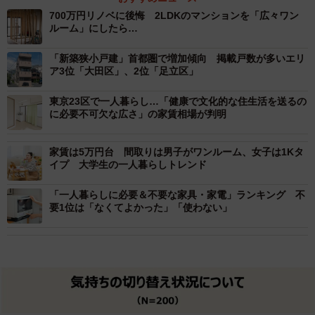
700万円リノベに後悔 2LDKのマンションを「広々ワン
ルーム」にしたら…
「新築狭小戸建」首都圏で増加傾向 掲載戸数が多いエリ
ア3位「大田区」、2位「足立区」
東京23区で一人暮らし…「健康で文化的な住生活を送るの
に必要不可欠な広さ」の家賃相場が判明
家賃は5万円台 間取りは男子がワンルーム、女子は1Kタ
イプ 大学生の一人暮らしトレンド
「一人暮らしに必要＆不要な家具・家電」ランキング 不
要1位は「なくてよかった」「使わない」