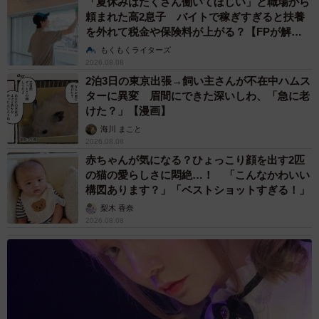
「夏休みはたくさん働いてほしい」と職場から
頼まれた高2息子 バイトで稼ぎすぎると扶養
を外れて税金や保険料が上がる？【FPが解
説】
もくもくライターズ
2026.08.08
2泊3日の東京出張→飼い主さんが不在中ハムス
ターに異変 眉間にできた深いしわ、「急に老
けた？」【漫画】
海川 まこと
2026.08.08
赤ちゃんが気になる？ひょっこり顔を出す2匹
の猫の愛らしさに悶絶…！ 「こんなかわいい
構図あります？」「ベストショットすぎる！」
梨木 香奈
2026.08.08