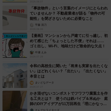
2026.08.07
「事故物件」という言葉のイメージにとらわれ
ていませんか？ 不動産業者が語る「物件の可
能性」を閉ざさないために必要なこと
平藤 清刀
2026.08.06
【漫画】マンションから戸建てに引っ越し、初
めて感じた「ちょっとした不便」それは……
ゴミ出し、Wi-Fi、地味だけど致命的な欠点！
中瀬 えみ
2026.07.28
令和の高校生に聞いた「将来も実家を出たくな
い」はどれくらい？「出たい」「出たくない」
本音とは
まいどなデータ
2026.07.27
かき混ぜないコンポストでフワフワ腐葉土を作
る工夫とは？ 使うのは鉄パイプ＆米ぬか 庭
師のDIYアイデアが11万回再生「理にかなった
手法」
そんでなライターズ