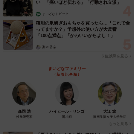
い 「痛いほど伝わる」「行動され立派」
まいどなトピック
猫用の爪研ぎおもちゃを買ったら…「これで合
ってますか？」予想外の使い方が大反響
「100点満点」「かわいいからよし！」
梨木 香奈
６位以降を見る
まいどなファミリー
（新着記事順）
森岡 浩
ハイヒール・リンゴ
大江 篤
姓氏研究家
漫才師
園田学園女子大学学長
もっと見る