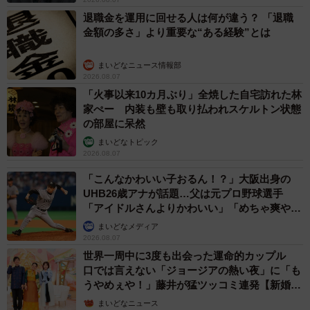
退職金を運用に回せる人は何が違う？ 「退職
金額の多さ」より重要な“ある経験”とは
まいどなニュース情報部
2026.08.07
「火事以来10カ月ぶり」全焼した自宅訪れた林
家ぺー 内装も壁も取り払われスケルトン状態
の部屋に呆然
まいどなトピック
2026.08.07
「こんなかわいい子おるん！？」大阪出身の
UHB26歳アナが話題…父は元プロ野球選手
「アイドルさんよりかわいい」「めちゃ爽や
か」
まいどなメディア
2026.08.07
世界一周中に3度も出会った運命的カップル
口では言えない「ジョージアの熱い夜」に「も
うやめぇや！」藤井が猛ツッコミ連発【新婚さ
ん】
まいどなニュース