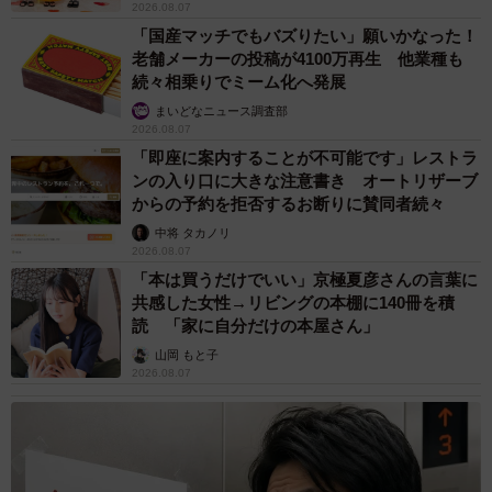
2026.08.07
「国産マッチでもバズりたい」願いかなった！
老舗メーカーの投稿が4100万再生 他業種も
続々相乗りでミーム化へ発展
まいどなニュース調査部
2026.08.07
「即座に案内することが不可能です」レストラ
ンの入り口に大きな注意書き オートリザーブ
からの予約を拒否するお断りに賛同者続々
中将 タカノリ
2026.08.07
「本は買うだけでいい」京極夏彦さんの言葉に
共感した女性→リビングの本棚に140冊を積
読 「家に自分だけの本屋さん」
山岡 もと子
2026.08.07