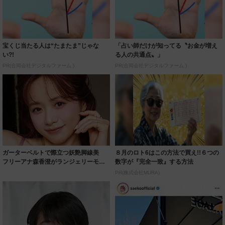
宝くじ当たる人は“たまたま”じゃな
「占い師だけが知ってる〝お金が増え
い?!
る人の共通点〟」
PR(合同会社デジタルファーム )
PR(合同会社デジタルファーム )
ガーターベルトで際立つ妖艶脚線美
８月のロト6はこの方法で買え!!６つの
フリーアナ森香澄がランジェリーモデ
数字が『完全一致』する方法
ルに ｢PE...
PR(株式会社MURA)