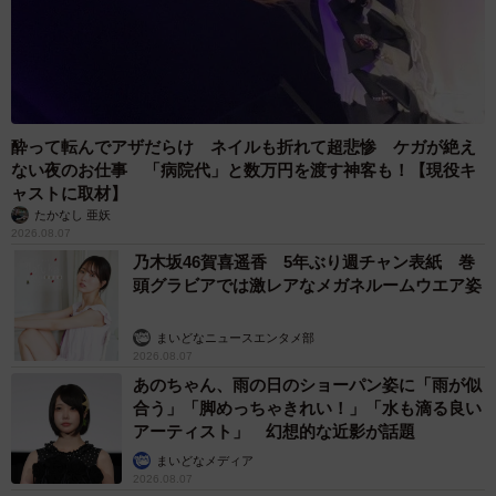
酔って転んでアザだらけ ネイルも折れて超悲惨 ケガが絶え
ない夜のお仕事 「病院代」と数万円を渡す神客も！【現役キ
ャストに取材】
たかなし 亜妖
2026.08.07
乃木坂46賀喜遥香 5年ぶり週チャン表紙 巻
頭グラビアでは激レアなメガネルームウエア姿
まいどなニュースエンタメ部
2026.08.07
あのちゃん、雨の日のショーパン姿に「雨が似
合う」「脚めっちゃきれい！」「水も滴る良い
アーティスト」 幻想的な近影が話題
まいどなメディア
2026.08.07