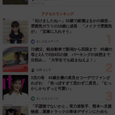
2026.07.26
アクセスランキング
「化けましたね～」10歳で綾瀬はるかの娘役→
雰囲気ガラリの18歳に成長 「メイクで雰囲気
が」「宝塚に入れそう」
まいどなメディア
72歳父、軽自動車で新潟から四国まで 65歳の
母と2人で3泊4日の旅 パーキングの休憩まで
分刻み… 「大学生でも組まねえよ！」
山岡 もと子
3児の母 43歳女優の肩見せコーデでファンざ
わざわ 「色っぽすぎて思わず二度見」「むっ
かしからずっと可愛い」
まいどなトピック
「不謹慎でないかと」実力派歌手、熊本へ支援
物資…運搬トラックの車体デザインにためら