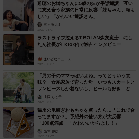
難聴のお姉ちゃんに5歳の妹が手話通訳 互い
に支え合う家族の日常に反響「妹ちゃん、頼も
しい」「かわいい通訳さん」
五ヶ瀬 あお
2026.08.07
ラストライブ控えるT-BOLAN森友嵐士 にし
たん社長がTikTok内で独占インタビュー
まいどなニュース
2026.08.07
「男の子のママっぽいよね」ってどういう意
味？ 女系家族で育った母 いつもスカートと
ワンピースしか着ないし、ヒールも好き どの
へんが…
山岡 もと子
2026.08.07
猫用の爪研ぎおもちゃを買ったら…「これで合
ってますか？」予想外の使い方が大反響
「100点満点」「かわいいからよし！」
梨木 香奈
2026.08.07