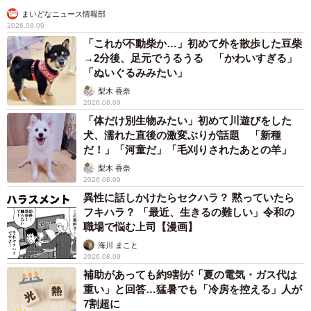
まいどなニュース情報部
2026.08.09
「これが不動柴か…」初めて外を散歩した豆柴
→2分後、足元でうるうる 「かわいすぎる」
「ぬいぐるみみたい」
梨木 香奈
2026.08.09
「体だけ別生物みたい」初めて川遊びをした
犬、濡れた直後の激変ぶりが話題 「新種
だ！」「河童だ」「毛刈りされたあとの羊」
梨木 香奈
2026.08.09
異性に話しかけたらセクハラ？ 黙っていたら
フキハラ？ 「最近、生きるの難しい」令和の
職場で悩む上司【漫画】
海川 まこと
2026.08.09
補助があっても約9割が「夏の電気・ガス代は
重い」と回答…猛暑でも「冷房を控える」人が
7割超に