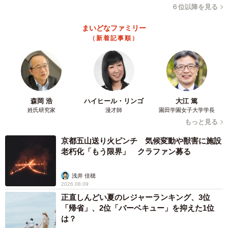
６位以降を見る
◇ ◇
まいどなファミリー
（新着記事順）
数々の意見に加え
「改まった場所で配偶者を話題にしなければならない状況
が限りなく少なくなりますように 親しい間柄ではなんと呼
ぼうと全然失礼はありません 何故ここで配偶者を話題にし
森岡 浩
ハイヒール・リンゴ
大江 篤
なけりゃならないのか？の場所が多すぎる」
姓氏研究家
漫才師
園田学園女子大学学長
もっと見る
「再婚前に夫の両親宅に挨拶に伺った際に大正15年生まれ
の義父が『いい相棒ができて良かったなあ』と夫にいいま
京都五山送り火ピンチ 気候変動や獣害に施設
老朽化「もう限界」 クラファン募る
した。 あれから相棒といういいかたがとても大好きになり
ました。」
浅井 佳穂
「対人援助職なんでいつも悩むんですが、相手が言うまで
2026.08.09
は、パートナーさん、妻さん、夫さんキャンペーンしてま
正直しんどい夏のレジャーランキング、3位
「帰省」、2位「バーベキュー」を抑えた1位
す。結構やり始めると慣れてきます。違和感あるかなとこ
は？
ちらが危惧しててもよく聞いてみると、意外とご高齢の方