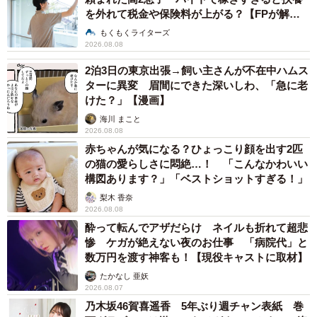
を外れて税金や保険料が上がる？【FPが解
説】
もくもくライターズ
2026.08.08
2泊3日の東京出張→飼い主さんが不在中ハムス
ターに異変 眉間にできた深いしわ、「急に老
けた？」【漫画】
海川 まこと
2026.08.08
赤ちゃんが気になる？ひょっこり顔を出す2匹
の猫の愛らしさに悶絶…！ 「こんなかわいい
構図あります？」「ベストショットすぎる！」
梨木 香奈
2026.08.08
酔って転んでアザだらけ ネイルも折れて超悲
惨 ケガが絶えない夜のお仕事 「病院代」と
数万円を渡す神客も！【現役キャストに取材】
たかなし 亜妖
2026.08.07
乃木坂46賀喜遥香 5年ぶり週チャン表紙 巻