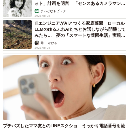
ォト」計画を明言 「センスあるカメラマン求
む」
まいどなトピック
2026.08.08
ITエンジニアがAIとつくる家庭菜園 ローカル
LLMのゆるふわAIたちとお話しながら開墾して
みたら… 夢の「スマートな菜園生活」実現な
るか
井二 かける
2026.08.08
プチバズしたママ友とのLINEスクショ うっかり電話番号を流