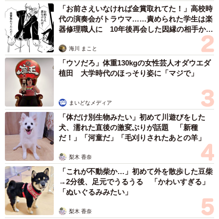
ジェンダー的な観点から望ましくないとされています。た
「お前さえいなければ金賞取れてた！」高校時
代の演奏会がトラウマ……責められた学生は楽
だし、会話の中で相手のパートナーに言及する適切な尊敬
器修理職人に 10年後再会した因縁の相手から
語が他にないことから消去法的に使われており、それに代
思わぬ申し出【漫画】
わる言葉の出現が求められているのが現状です。
海川 まこと
「ウソだろ」体重130kgの女性芸人オダウエダ
ーー投稿に大きな反響がありました。
植田 大学時代のほっそり姿に「マジで」
石黒：反響の大きさは、相手の配偶者を話題にするときに
まいどなメディア
いつも困っていると多くの方が思っていることの反映では
「体だけ別生物みたい」初めて川遊びをした
ないでしょうか。寄せられたご意見では、「配偶者さま」
犬、濡れた直後の激変ぶりが話題 「新種
だ！」「河童だ」「毛刈りされたあとの羊」
「パートナーさま」「お相手の方」「お連れ合い」など、
工夫されたものもありましたが、誰もがしっくりいくもの
梨木 香奈
はなく、決定打には欠く印象です。しかし、言葉はみんな
「これが不動柴か…」初めて外を散歩した豆柴
が使っていれば次第になじむものです。各人が「これがよ
→2分後、足元でうるうる 「かわいすぎる」
「ぬいぐるみみたい」
い」と思う形を積極的に使っていくことが大事で、それに
よって社会が変わっていくと思います。
梨木 香奈