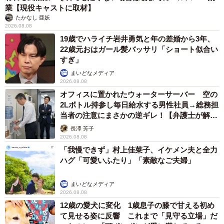
業【現役キャストに取材】
たかなし 亜妖
2026.08.08
19歳でハライチ岩井勇気と年の差婚から3年、
22歳元おはガール髪バッサリ「ショート似合い
すぎ」
まいどなメディア
2026.08.08
オフィスに置かれたウォーターサーバー 空の
2Lボトル持参し毎日給水する男性社員→総務担
当者の注意にまさかの逆ギレ！【弁護士が解
説】
長澤 芳子
2026.08.08
「我慢できず」村上佳菜子、イケメン夫と全力
ハグ「可愛いふたり」「素敵なご夫婦」
まいどなメディア
2026.08.08
12歳の愛犬に変化 1歳息子の膝で甘える初め
て見せる姿に反響 これまで「見守る立場」だ