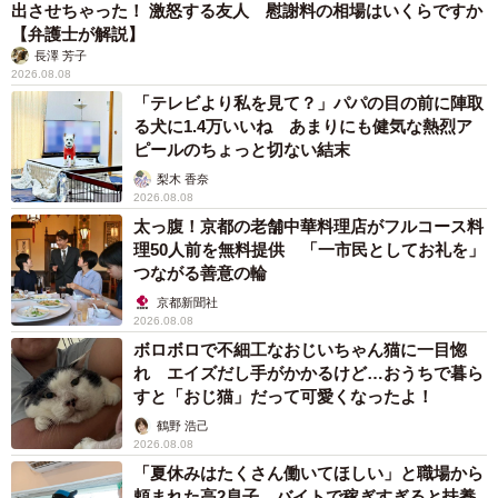
出させちゃった！ 激怒する友人 慰謝料の相場はいくらですか
【弁護士が解説】
長澤 芳子
2026.08.08
「テレビより私を見て？」パパの目の前に陣取
る犬に1.4万いいね あまりにも健気な熱烈ア
ピールのちょっと切ない結末
梨木 香奈
2026.08.08
太っ腹！京都の老舗中華料理店がフルコース料
理50人前を無料提供 「一市民としてお礼を」
つながる善意の輪
京都新聞社
2026.08.08
ボロボロで不細工なおじいちゃん猫に一目惚
れ エイズだし手がかかるけど…おうちで暮ら
すと「おじ猫」だって可愛くなったよ！
鶴野 浩己
2026.08.08
「夏休みはたくさん働いてほしい」と職場から
頼まれた高2息子 バイトで稼ぎすぎると扶養