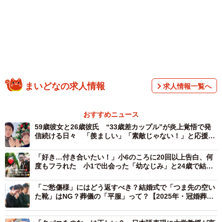
（@ishigurokei）。
まいどなの求人情報
求人情報一覧へ
おすすめニュース
59歳彼女と26歳彼氏 “33歳差カップル”が炎上覚悟で発
信続ける日々 「羨ましい」「素敵じゃない！」と応援の
声
「好き…付き合いたい！」小6のころに20回以上告白、何
度もフラれた 小1で出会った「幼なじみ」と24歳で結ば
1/3
れた投稿に反響
話題になった石黒圭さんの投稿
「ご愁傷様」にはどう返すべき？結婚式で「つま先の空い
た靴」はNG？葬儀の「平服」って？【2025年・冠婚葬祭
のマナー】