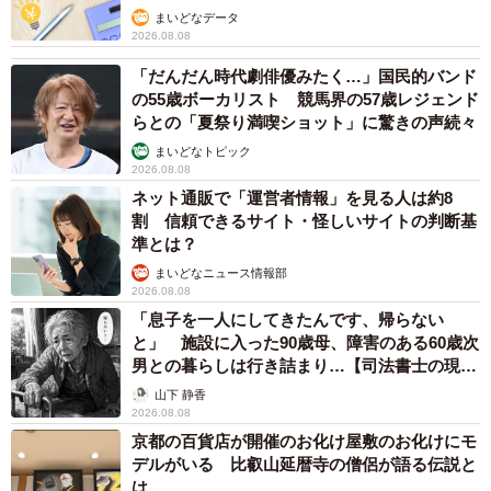
まいどなデータ
2026.08.08
「だんだん時代劇俳優みたく…」国民的バンド
の55歳ボーカリスト 競馬界の57歳レジェンド
3/3
らとの「夏祭り満喫ショット」に驚きの声続々
石黒さんの新著
まいどなトピック
2026.08.08
ネット通販で「運営者情報」を見る人は約8
石黒圭さん関連情報
割 信頼できるサイト・怪しいサイトの判断基
Xアカウント：
https://x.com/ishigurokei
準とは？
『本物の読解力』（SB Creative）：
まいどなニュース情報部
https://www.sbcr.jp/product/4815640330/
2026.08.08
「息子を一人にしてきたんです、帰らない
と」 施設に入った90歳母、障害のある60歳次
「ご主人さま」「奥さま」を避けたい人は多い。でも、代
男との暮らしは行き詰まり…【司法書士の現場
わりの言葉が見つからない。
から】
山下 静香
2026.08.08
京都の百貨店が開催のお化け屋敷のお化けにモ
「夫さま」「妻さま」も難しい。当人同士専用の言葉に
デルがいる 比叡山延暦寺の僧侶が語る伝説と
「さま」をつけては使えない。
は