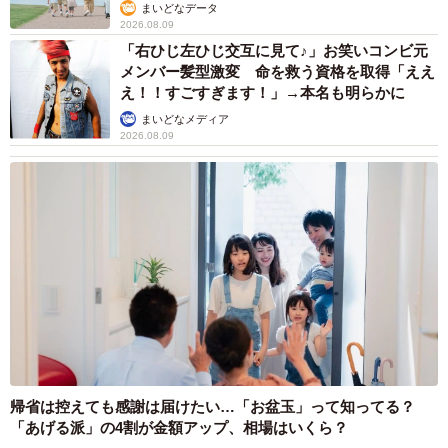
まいどなデータ
がパートナーがーとか配偶者がーとか言うんですよね。お
2026.08.09
名前知ったらお名前で。」
「右ひじ左ひじ交互に見て♪」お笑いコンビ元
メンバー髪型激変 命を救う資格を取得「ええ
え！！すごすぎます！」→本名も明らかに
などあらためて夫婦の呼称について考えさせられる声も寄
まいどなメディア
せられた今回の投稿。読者のみなさんはどのように感じる
2026.08.09
だろうか。
なお今回の話題を提供してくれた石黒さんは3月7日に新著
『本物の読解力』（SB Creative）を上梓。正確に読む、深
く読む、批判的に読むという3つの視点から真の読解力につ
いて紹介した内容なので、ご興味ある方はぜひチェックし
ていただきたい。
帰省は控えても感謝は届けたい…「お盆玉」って知ってる？
「あげる派」の4割が金額アップ、相場はいくら？