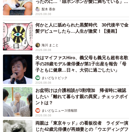
ったのに…「頭ポンポンが愛に満ちている」
「尊…」
梨木 香奈
2026.08.08
何かと人に舐められた黒髪時代 30代後半で金
髪デビューしたら…人生が激変！【漫画】
海川 まこと
2026.08.08
夫はマイファスHiro、義父母も義兄も超有名歌
手の28歳モデル兼俳優が第1子出産を報告「母
子ともに健康…日々、大切に過ごしたい」
まいどなトピック
2026.08.08
お盆明けは介護相談が3割増加 帰省時に確認
したい「離れて暮らす親の異変」チェックポイ
ントは？
まいどなニュース情報部
2026.08.08
両親は「東京キッド」の看板役者 ライダー演
じた42歳元俳優が再婚妻との「ウエディングフ