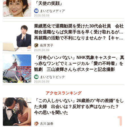
「天使の笑顔」
まいどなメディア
2026.08.09
業績悪化で退職勧奨を受けた30代会社員 会社
都合退職ならば失業手当を早く受け取れるが…
再就職の活動で不利になりませんか？【キャリ
アカウンセラーが解説】
長澤 芳子
2026.08.09
「好奇心ハンパない」NHK気象キャスター、真
っ赤なワンピでミュージカル「愛の不時着」を
2/3
観劇 三山凌輝さんらポスターと記念撮影
まいどなトピック
「ご主人さま」「奥さま」の代わりになる言葉は？
2026.08.09
ーー「ご主人さま」「奥さま」という呼称についてどうお
アクセスランキング
考えですか？
「この人しかいない」26歳差の“年の差婚”をし
た夫婦 出会いは？反対する声はなかった？
今の思いを聞いた
石黒：「ご主人さま」は男が家庭の主人である、「奥さ
ま」は男は外・女は内という家庭内分業をイメージさせ、
古川 諭香