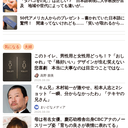
「タバコをのむ」は正しい？ 日本語表現に大学教授が言
及 地域や世代によっても違いが…
50代アメリカ人からのプレゼント→書かれていた日本語に
驚愕！ 間違ってないけれども……「笑いが取れるから、
これが正解」
気になる
夫婦
このトイレ、男性用と女性用どっち！？「おし
ゃれ」で「格好いい」デザインが生む笑えない
悲喜劇 本当に大事なのは目立つことではな
たしかに現在の男女平等の視点からすると男性を「ご主人
く…
高野 朋美
さま」、女性を「奥さま」と呼ぶのは封建的に過ぎる。し
2026.08.09
かし慣れ親しんだ言葉だけに、すぐにそれに代わる言葉を
「キム兄」木村祐一が激やせ、松本人志と2シ
ョット「一瞬、分からなかったわ」「テキヤの
探すのはなかなか難しそうだ。
兄さん」
まいどなメディア
石黒さんにお話を聞いた。
2026.08.09
母は有名女優、慶応幼稚舎出身CBCアナのノー
スリーブ姿「育ちの良さが表情に表れてる」