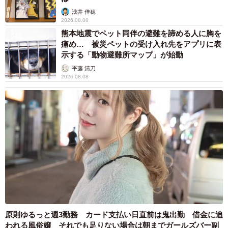
浅井 佳穂
「配偶者の方」は婉曲すぎる。
2026.08.08
熊本地震でペット同伴の避難を諦める人に胸を
「お連れ合い」は古めかしい。
痛め… 被災ペットの受け入れ先をアプリに表
「ご家族の方」は広すぎる。
示する「動物避難所マップ」が始動
平藤 清刀
空白を埋める言葉を、絶賛募集中！
2026.08.08
— 石黒 圭 (@ishigurokei)
February 13, 2026
原則ゆるっと週3勤務 カード支払い日直前は鬼出勤 借金に追
われる風俗嬢 それでも足りない場合は朝までガールズバー副