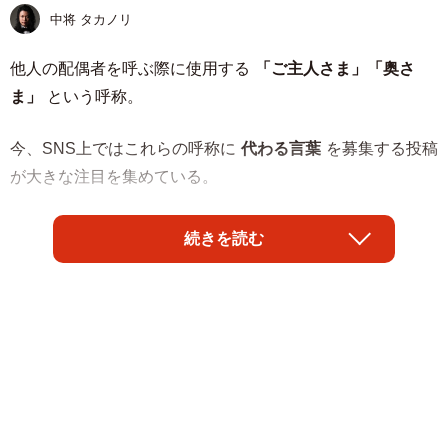
中将 タカノリ
他人の配偶者を呼ぶ際に使用する
「ご主人さま」「奥さ
ま」
という呼称。
今、SNS上ではこれらの呼称に
代わる言葉
を募集する投稿
が大きな注目を集めている。
「『ご主人さま』『奥さま』を避けたい人は多い。でも、
続きを読む
代わりの言葉が見つからない。 『夫さま』『妻さま』も難
しい。当人同士専用の言葉に『さま』をつけては使えな
い。 『配偶者の方』は婉曲すぎる。 『お連れ合い』は古め
かしい。 『ご家族の方』は広すぎる。 空白を埋める言葉
を、絶賛募集中！」
と投稿したのは国立国語研究所教授の
石黒圭
さん