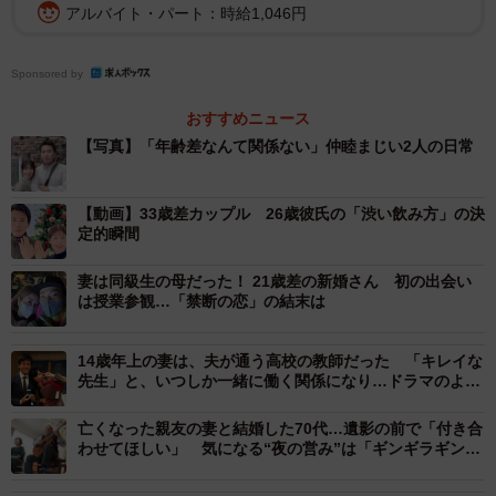
アルバイト・パート：時給1,046円
Sponsored by
おすすめニュース
【写真】「年齢差なんて関係ない」仲睦まじい2人の日常
2/5
【動画】33歳差カップル 26歳彼氏の「渋い飲み方」の決
定的瞬間
歩夢さんは現在26歳、ななこさんは現在59歳／ななこさん
（@ayunana_style）提供
妻は同級生の母だった！ 21歳差の新婚さん 初の出会い
は授業参観…「禁断の恋」の結末は
そんな2人の最初の出会いは、仕事関係の集まりだったそ
う。お互いに四国出身で「自然が好き」ということから話
14歳年上の妻は、夫が通う高校の教師だった 「キレイな
が弾み、すぐに仲良くなったといいます。
先生」と、いつしか一緒に働く関係になり…ドラマのよう
な恋の行方は
亡くなった親友の妻と結婚した70代…遺影の前で「付き合
「初めて2人で出かけた際に、彼から告白されました。当
わせてほしい」 気になる“夜の営み”は「ギンギラギンに
時、33歳という年齢差に戸惑いや不安を感じたのは言うま
さりげなく」！？