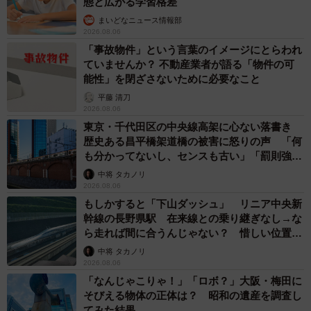
態と広がる学習格差
まいどなニュース情報部
2026.08.06
「事故物件」という言葉のイメージにとらわれ
ていませんか？ 不動産業者が語る「物件の可
能性」を閉ざさないために必要なこと
平藤 清刀
2026.08.06
東京・千代田区の中央線高架に心ない落書き
歴史ある昌平橋架道橋の被害に怒りの声 「何
も分かってないし、センスも古い」「罰則強化
して」
中将 タカノリ
2026.08.06
もしかすると「下山ダッシュ」 リニア中央新
幹線の長野県駅 在来線との乗り継ぎなし→な
ら走れば間に合うんじゃない？ 惜しい位置関
係が反響
中将 タカノリ
2026.08.06
「なんじゃこりゃ！」「ロボ？」大阪・梅田に
そびえる物体の正体は？ 昭和の遺産を調査し
てみた結果…