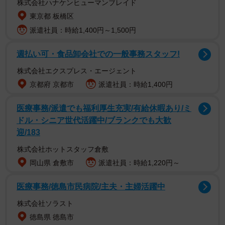
株式会社ハナケンヒューマンブレイド
東京都 板橋区
派遣社員：時給1,400円～1,500円
現在、フラワーアーティストとして活動するななこさん
週払い可・食品卸会社での一般事務スタッフ!
は、33歳年下の彼氏・歩夢さんとの日常をInstagramや
株式会社エクスプレス・エージェント
YouTube、TikTokなどで発信しています。ななこさんが
京都府 京都市
派遣社員：時給1,400円
SNSでの発信を始めたのは、「同じように悩んでいる“年の
差カップル”に勇気を与えたい」という思いからだったそ
医療事務/派遣でも福利厚生充実/有給休暇あり/ミ
ドル・シニア世代活躍中/ブランクでも大歓
う。
迎/183
「33歳」という決して小さくない年齢差に、はじめは炎上
株式会社ホットスタッフ倉敷
覚悟だったといいます。しかし、「私たちの姿を通して“年
岡山県 倉敷市
派遣社員：時給1,220円～
の差恋愛”への理解が広がれば…と思ったんです」と話しま
医療事務/徳島市民病院/主夫・主婦活躍中
す。
株式会社ソラスト
徳島県 徳島市