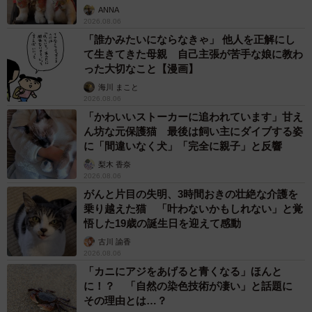
ANNA
2026.08.06
「誰かみたいにならなきゃ」 他人を正解にし
て生きてきた母親 自己主張が苦手な娘に教わ
った大切なこと【漫画】
海川 まこと
2026.08.06
「かわいいストーカーに追われています」甘え
ん坊な元保護猫 最後は飼い主にダイブする姿
に「間違いなく犬」「完全に親子」と反響
梨木 香奈
2026.08.06
がんと片目の失明、3時間おきの壮絶な介護を
乗り越えた猫 「叶わないかもしれない」と覚
悟した19歳の誕生日を迎えて感動
古川 諭香
2026.08.06
「カニにアジをあげると青くなる」ほんと
に！？ 「自然の染色技術が凄い」と話題に
その理由とは…？