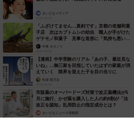
まいどなメディア
2026.08.05
「ふざけてません…真剣です」京都の老舗和菓
子店 次はカブトムシの幼虫 職人が手がけた
ゲテモノ和菓子 見事な造形に「気持ち悪いく
らいリアル」
中将 タカノリ
2026.08.05
【漫画】中学受験のリアル「あの子、最近見な
いね」…御三家を目指していたはずの家庭が消
えていく 限界を迎えた子を目の当りに
松波 穂乃圭
2026.08.05
市販薬のオーバードーズ対策で改正薬機法が5
月に施行、かぜ薬を購入した人の約6割が「法
改正を認知」乱用防止の指定成分とは？
まいどなニュース情報部
2026.08.05
紗栄子の長男 18歳のモデル、カジュアルコー
デのおしゃれ近影が「両親のいいとこ取りの美