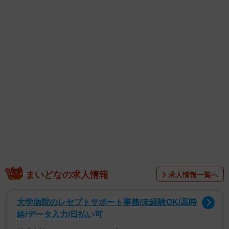
1/5
ペアリングを購入したお2人。右がななこさん、左が歩夢さん／ななこさ
ん（@ayunana_style）提供
まいどなの求人情報
求人情報一覧へ
大学病院のレセプトサポート事務/未経験OK/高時
給/データ入力/日払い可