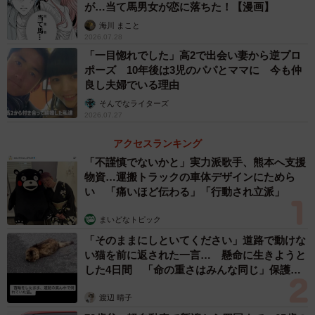
が…当て馬男女が恋に落ちた！【漫画】
海川 まこと
2026.07.28
「一目惚れでした」高2で出会い妻から逆プロ
3/5
ポーズ 10年後は3児のパパとママに 今も仲
良し夫婦でいる理由
歩夢さんがななこさんの頬を指でつつき、仲睦まじいようす／ななこさ
ん（@ayunana_style）提供
そんでなライターズ
2026.07.27
アクセスランキング
「不謹慎でないかと」実力派歌手、熊本へ支援
物資…運搬トラックの車体デザインにためら
い 「痛いほど伝わる」「行動され立派」
まいどなトピック
「そのままにしといてください」道路で動けな
い猫を前に返された一言… 懸命に生きようと
した4日間 「命の重さはみんな同じ」保護団
体代表の訴え
渡辺 晴子