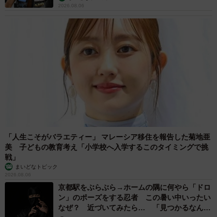
2026.08.06
彼のために、誕生日旅行としてロケ地巡りを一緒にした」
という投稿も。
「年齢差を感じるとすれば、体力面ですね。病気になった
時、彼は症状が軽くて早く治るのに、私の場合はそうはい
きません」
「人生こそがバラエティー」 マレーシア移住を報告した菊地亜
美 子どもの教育考え「小学校へ入学するこのタイミングで挑
戦」
まいどなトピック
2026.08.06
京都駅をぶらぶら→ホームの隅に何やら「ドロ
ン」のポーズをする忍者 この暑い中いったい
4/5
なぜ？ 近づいてみたら… 「見つかるなんて