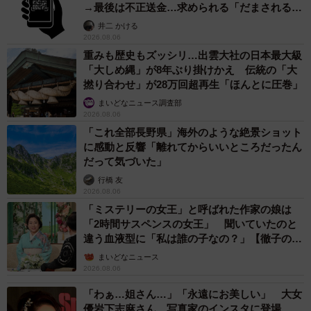
→最後は不正送金…求められる「だまされる前
提」の対策
井二 かける
2026.08.06
重みも歴史もズッシリ…出雲大社の日本最大級
「大しめ縄」が8年ぶり掛けかえ 伝統の「大
撚り合わせ」が28万回超再生「ほんとに圧巻」
まいどなニュース調査部
2026.08.06
「これ全部長野県」海外のような絶景ショット
に感動と反響「離れてからいいところだったん
だって気づいた」
行橋 友
2026.08.06
「ミステリーの女王」と呼ばれた作家の娘は
「2時間サスペンスの女王」 聞いていたのと
違う血液型に「私は誰の子なの？」【徹子の部
屋】
まいどなニュース
2026.08.06
「わぁ…姐さん…」「永遠にお美しい」 大女
優岩下志麻さん、写真家のインスタに登場