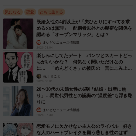
でもありません」
気になる
恋愛
ともに生きる
一方の歩夢さんは、最初から「年齢は関係ない」という考
既婚女性の4割以上が「夫ひとりにすべてを求
えだったのだとか。
めるのは無理」 配偶者以外との親密な関係を
認める「オープンマリッジ」とは？
「お付き合いを始めるにあたって、『子どもを望めないこ
まいどなニュース情報部
2026.08.04
と』『周囲の反対があるかもしれないこと』『自分の見た
楽しみにしてたデート パンツとスカートどっ
目や体力が衰えていくこと』など、何度も彼の気持ちを確
ちがいいかな？ 何気なく聞いただけなの
認したうえで、“どんな困難があっても彼についていこう”と
に… 「めんどくさ」の彼氏の一言にこみ上げ
決めました」
る寂しさ【漫画】
海川 まこと
2026.08.01
20〜30代の未婚女性の6割「結婚・出産に焦
り」…同世代男性との認識の“温度差”も浮き彫
りに
まいどなニュース情報部
2026.07.30
恋愛モノに欠かせない主人公のライバル 好き
な人のハートブレイクを願う悲しき性のはず