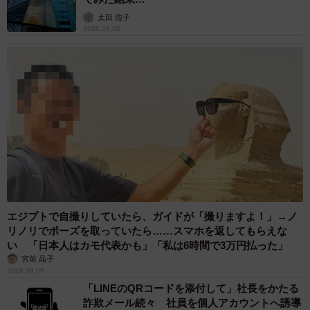
太田 浩子
2026.08.06
エジプトで自撮りしていたら、ガイドが「撮りますよ！」→ノ
リノリでポーズを取っていたら……スマホを返してもらえな
い 「日本人はカモ代表かも」「私は6時間で3万円払った」
宮前 晶子
2026.08.06
「LINEのQRコードを添付して」社長をかたる
詐欺メール続々 社員を個人アカウントへ誘導