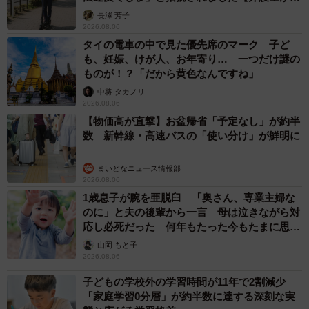
説】
長澤 芳子
2026.08.06
タイの電車の中で見た優先席のマーク 子ど
も、妊娠、けが人、お年寄り… 一つだけ謎の
ものが！？「だから黄色なんですね」
中将 タカノリ
2026.08.06
【物価高が直撃】お盆帰省「予定なし」が約半
数 新幹線・高速バスの「使い分け」が鮮明に
まいどなニュース情報部
2026.08.06
1歳息子が腕を亜脱臼 「奥さん、専業主婦な
のに」と夫の後輩から一言 母は泣きながら対
応し必死だった 何年もたった今もたまに思い
出し…
山岡 もと子
2026.08.06
子どもの学校外の学習時間が11年で2割減少
「家庭学習0分層」が約半数に達する深刻な実