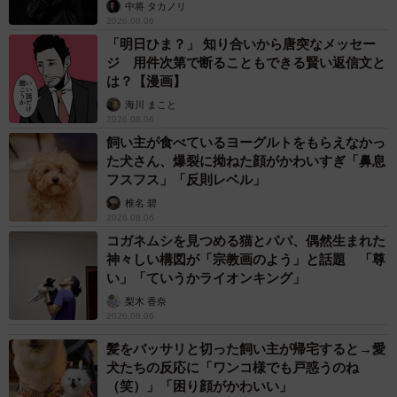
未熟」
中将 タカノリ
歩夢さんの誕生日には『男はつらいよ』のロケ地巡りをしたそう／なな
2026.08.06
こさん（@ayunana_style）提供
「明日ひま？」 知り合いから唐突なメッセー
ジ 用件次第で断ることもできる賢い返信文と
現在は交際開始から2年以上が経ち、同棲生活を送っている
は？【漫画】
2人。最後に、同じように年齢差や世間の目に悩む人たちへ
海川 まこと
メッセージをもらいました。
2026.08.06
飼い主が食べているヨーグルトをもらえなかっ
た犬さん、爆裂に拗ねた顔がかわいすぎ「鼻息
「大切なのは、周りがどう思うかではなく、お互いの気持
フスフス」「反則レベル」
ちです。出会えた縁を信じて、強く前に進んでほしい。悔
椎名 碧
いのない人生を送ってください」
2026.08.06
コガネムシを見つめる猫とパパ、偶然生まれた
神々しい構図が「宗教画のよう」と話題 「尊
い」「ていうかライオンキング」
梨木 香奈
2026.08.06
髪をバッサリと切った飼い主が帰宅すると→愛
犬たちの反応に「ワンコ様でも戸惑うのね
（笑）」「困り顔がかわいい」