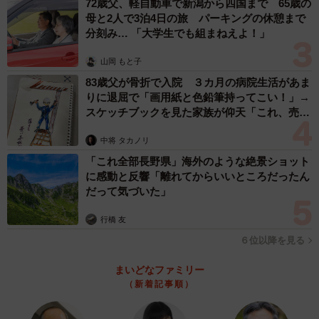
72歳父、軽自動車で新潟から四国まで 65歳の
この投稿をInstagramで見る
母と2人で3泊4日の旅 パーキングの休憩まで
分刻み… 「大学生でも組まねえよ！」
山岡 もと子
83歳父が骨折で入院 ３カ月の病院生活があま
りに退屈で「画用紙と色鉛筆持ってこい！」→
スケッチブックを見た家族が仰天「これ、売れ
ますよ…」
中将 タカノリ
「これ全部長野県」海外のような絶景ショット
33歳差カップルvlog(@ayunana_style)がシェアした投稿
に感動と反響「離れてからいいところだったん
だって気づいた」
そうしてお付き合いをすることになったななこさんと歩夢
行橋 友
さんですが、多くの"年の差カップル"が悩まされるように、
６位以降を見る
「お互いの両親の反応」が不安の種だったと明かします。
まいどなファミリー
「彼のご両親も、自分たちの意志を貫いて結婚された方だ
（新着記事順）
ったので、恋愛に対して理解があったのは幸いでした。と