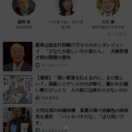
はいえ、33歳の年齢差がありますので、より深い理解が得
られるように、これからも私達が努力していくことが必要
だと思っています」
森岡 浩
ハイヒール・リンゴ
大江 篤
姓氏研究家
漫才師
園田学園女子大学学長
一方で、お互いの友人たちは良い理解を示してくれている
もっと見る
といいます。
愛車は総走行距離17万キロのホンダレジェン
ド 「どなたか欲しい方が居たら」 大御所漫
才師が譲渡の意向
「友人に交際を伝える際は、年齢差に驚いて受け入れてく
まいどなトピック
れないのでは？となかなか言い出せませんでした。しか
2026.08.06
し、いざ打ち明けると『羨ましい』『素敵じゃない！』と
【漫画】「高い家賃を払えるのに、まだ欲し
言葉をかけてもらえたので安堵しました」
い？」高級レジデンスの七夕飾り、書かれた願
い事にびっくり 人の欲には終わりがないのか
ななこさんに、「33歳差」という年齢差を感じる瞬間につ
松波 穂乃圭
2026.08.06
いて尋ねると、「彼が古風な性格なので、日々の中で年齢
大河出演の39歳俳優 真夏の海で赤銅色の肉体
差を感じることはほとんどありません」と話します。歩夢
美を連投 「バッキバキだな」「ばり渋いで
さんはまるで昭和世代のような趣味を持っているそうで、
す」
Instagramでは「映画『男はつらいよ』の寅さんが大好きな
まいどなトピック