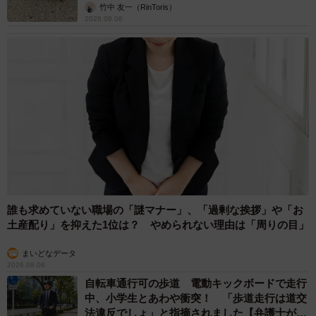
竹中 友一（RinToris）
2026.08.06
誰も求めていない職場の「謎マナー」、「過剰な挨拶」や「お
土産配り」を抑えた1位は？ やめられない理由は「周りの目」
まいどなデータ
2026.08.06
自転車通行可の歩道 電動キックボードで走行
中、小学生とあわや衝突！ 「歩道走行は道交
法違反でしょ」と指摘されました【弁護士が解