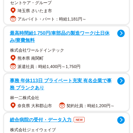
セントケア・グループ
埼玉県 さいたま市
アルバイト・パート：時給1,181円～
最高時間給1,750円/車部品の製造ワーク/土日休
み/寮費無料
株式会社ワールドインテック
熊本県 南関町
派遣社員：時給1,400円～1,750円
事務 年休113日 プライベート充実 有名企業で事
務 ブランクあり
1/3
林一二株式会社
奈良県 大和郡山市
契約社員：時給1,200円～
【ビフォー写真】作成前のなんてことのないダンボールの山とくつろぐ
娘さん（提供：黒主くんさん）
総合病院の受付・データ入力
NEW
株式会社ジェイウェイブ