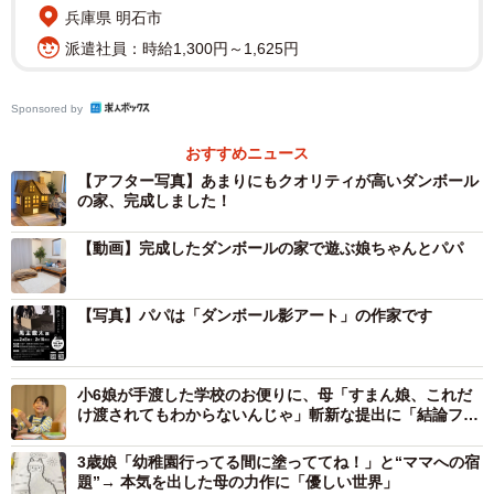
兵庫県 明石市
派遣社員：時給1,300円～1,625円
Sponsored by
おすすめニュース
【アフター写真】あまりにもクオリティが高いダンボール
の家、完成しました！
【動画】完成したダンボールの家で遊ぶ娘ちゃんとパパ
【写真】パパは「ダンボール影アート」の作家です
小6娘が手渡した学校のお便りに、母「すまん娘、これだ
け渡されてもわからないんじゃ」斬新な提出に「結論ファ
ーストすぎる」「切り取り方が攻めてる」
3歳娘「幼稚園行ってる間に塗っててね！」と“ママへの宿
題”→ 本気を出した母の力作に「優しい世界」