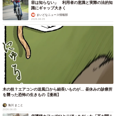
容は知らない」 利用者の意識と実際の法的知
識にギャップ大きく
まいどなニュース情報部
2026.08.05
木の枝？エアコンの送風口から細長いものが… 昼休みの診療所
を襲った恐怖の生きもの【漫画】
海川 まこと
2026.08.05