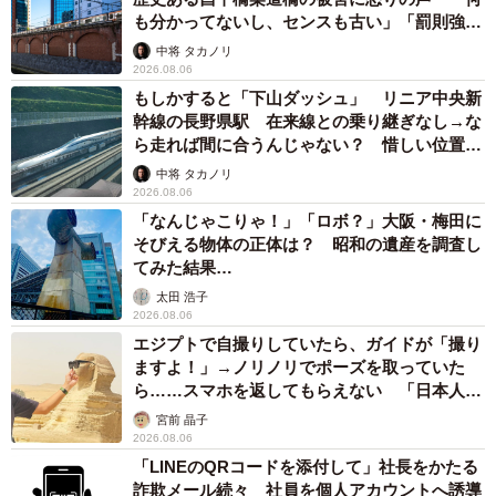
も分かってないし、センスも古い」「罰則強化
して」
中将 タカノリ
2026.08.06
もしかすると「下山ダッシュ」 リニア中央新
幹線の長野県駅 在来線との乗り継ぎなし→な
ら走れば間に合うんじゃない？ 惜しい位置関
係が反響
中将 タカノリ
2026.08.06
「なんじゃこりゃ！」「ロボ？」大阪・梅田に
そびえる物体の正体は？ 昭和の遺産を調査し
てみた結果…
太田 浩子
2026.08.06
エジプトで自撮りしていたら、ガイドが「撮り
ますよ！」→ノリノリでポーズを取っていた
ら……スマホを返してもらえない 「日本人は
カモ代表かも」「私は6時間で3万円払った」
宮前 晶子
2026.08.06
「LINEのQRコードを添付して」社長をかたる
詐欺メール続々 社員を個人アカウントへ誘導