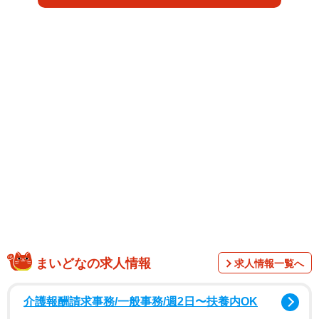
用のお家”の写真が投稿され、窓や入口もしっかり作り込ま
れた様子がうかがえます。
完成度の高さから、思わず「適当とは？」とツッコミたく
なる一枚です。
「クオリティ高すぎて普通に住めそう」
「これは娘さん一生の思い出になるやつ」
「休日が溶けた理由が尊い」
「奥さまと娘さんが喜んでるのが伝わってくる」
称賛の声が多数届きました。ポストをされた黒主くんさん
にお話を伺いました。
まいどなの求人情報
求人情報一覧へ
介護報酬請求事務/一般事務/週2日〜扶養内OK