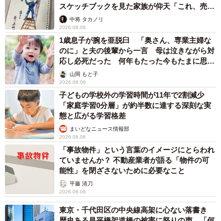
スケッチブックを見た家族が仰天「これ、売れ
ますよ…」
中将 タカノリ
2026.08.06
1歳息子が腕を亜脱臼 「奥さん、専業主婦な
のに」と夫の後輩から一言 母は泣きながら対
応し必死だった 何年もたった今もたまに思い
出し…
山岡 もと子
2026.08.06
子どもの学校外の学習時間が11年で2割減少
「家庭学習0分層」が約半数に達する深刻な実
態と広がる学習格差
まいどなニュース情報部
2026.08.06
「事故物件」という言葉のイメージにとらわれ
ていませんか？ 不動産業者が語る「物件の可
能性」を閉ざさないために必要なこと
平藤 清刀
2026.08.06
東京・千代田区の中央線高架に心ない落書き
歴史ある昌平橋架道橋の被害に怒りの声 「何