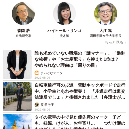
た」
ーー完成したお家を見たときの、娘さんと奥さまのリアク
ションは？
森岡 浩
ハイヒール・リンゴ
大江 篤
姓氏研究家
漫才師
園田学園女子大学学長
完全にAIだと思われちゃってるので、動画も載せときます
もっと見る
ね...
pic.twitter.com/nzr5AEhzKe
誰も求めていない職場の「謎マナー」、「過剰
な挨拶」や「お土産配り」を抑えた1位は？
— 黒主くん (@kuronushi_)
January 7, 2026
やめられない理由は「周りの目」
「完成した瞬間、娘は目を輝かせてすぐ中に入っていきま
まいどなデータ
2026.08.06
した。 『ここはお店屋さん！』『ここは寝るとこ！」』
自転車通行可の歩道 電動キックボードで走行
と、想像を膨らませながら遊び始めていました。 妻も一緒
中、小学生とあわや衝突！ 「歩道走行は道交
法違反でしょ」と指摘されました【弁護士が解
に中に入ってくれて、結果的に家族3人で2時間ほどおまま
説】
長澤 芳子
ごとが続きました。 その様子を見て、疲れはすっかり吹き
2026.08.06
飛びました」
タイの電車の中で見た優先席のマーク 子ど
も、妊娠、けが人、お年寄り… 一つだけ謎の
休日をゆっくり過ごすはずが、気づけば全力でおままごと