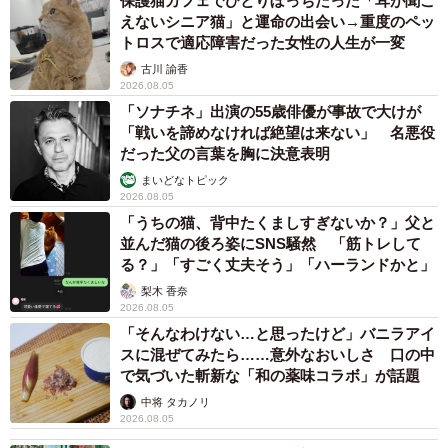
保護猫カフェでひとりぼっちだった「耳が聞こ
えないシニア猫」と運命の出会い→重度のペッ
トロスで適応障害だった女性の人生が一変
古川 諭香
2026.08.05
「ソナチネ」出演の55歳俳優が事故で大けが
「戦いを諦めなければ絶望は来ない」 名悪役
だった父の言葉を胸に決意表明
まいどなトピック
2026.08.05
「うちの猫、背中たくましすぎないか？」父と
並んだ猫の後ろ姿にSNS騒然 「筋トレして
る？」「すごく丈夫そう」「ハーランドかと」
梨木 香奈
2026.08.05
「そんなわけない…と思ったけど」バニラアイ
スに混ぜてみたら……意外なおいしさ 口の中
で気づいた斬新な「和の薬味コラボ」が話題
中将 タカノリ
2026.08.05