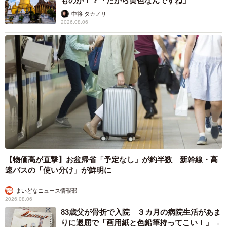
ものが！？「だから黄色なんですね」
ハウス作り。そんな予想外の一日も、家族の笑顔があれば
中将 タカノリ
2026.08.06
「まあいっか」と思えてしまうのが素敵ですね。ダンボー
ルで生まれた、かけがえのない家族時間に心が温まる投稿
でした。
久しぶりの休日なので、家でゆっくりしようと思っていた
が…
妻に「そこにあるダンボール捨てといて！」と言われ、さ
らに3歳の娘から「パパ、おままごとのお家作って！」と追
い打ち。
【物価高が直撃】お盆帰省「予定なし」が約半数 新幹線・高
速バスの「使い分け」が鮮明に
捨てるのが面倒だったので、適当にダンボールで家を作っ
まいどなニュース情報部
てみた。…
pic.twitter.com/922QPACc0W
2026.08.06
83歳父が骨折で入院 ３カ月の病院生活があま
— 黒主くん (@kuronushi_)
January 7, 2026
りに退屈で「画用紙と色鉛筆持ってこい！」→