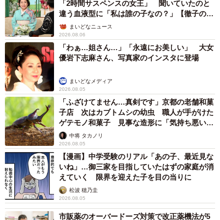
「2時間サスペンスの女王」 聞いていたのと
違う血液型に「私は誰の子なの？」【徹子の部
屋】
まいどなニュース
2026.08.06
「わぁ…姐さん…」「永遠にお美しい」 大女
優岩下志麻さん、写真家のインスタに登場
まいどなメディア
2026.08.05
「ふざけてません…真剣です」京都の老舗和菓
子店 次はカブトムシの幼虫 職人が手がけた
ゲテモノ和菓子 見事な造形に「気持ち悪いく
らいリアル」
中将 タカノリ
2026.08.05
【漫画】中学受験のリアル「あの子、最近見な
いね」…御三家を目指していたはずの家庭が消
えていく 限界を迎えた子を目の当りに
松波 穂乃圭
2026.08.05
市販薬のオーバードーズ対策で改正薬機法が5