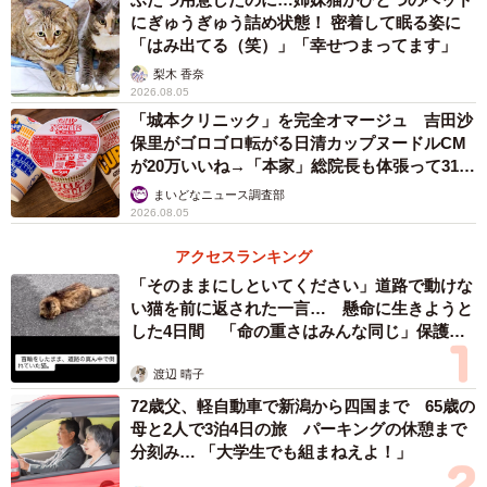
た。
にぎゅうぎゅう詰め状態！ 密着して眠る姿に
「はみ出てる（笑）」「幸せつまってます」
捨てる予定だったダンボールと、娘の無邪気なお願いが重
梨木 香奈
2026.08.05
なり、『どうせ捨てるなら作ってみるか』という、かなり
「城本クリニック」を完全オマージュ 吉田沙
自然な流れでした」
保里がゴロゴロ転がる日清カップヌードルCM
が20万いいね→「本家」総院長も体張って31万
いいね
ーー3歳の娘さんから『おままごとのお家作って！』と言わ
まいどなニュース調査部
2026.08.05
れたときの心境は？
アクセスランキング
「正直なところ、「まあ作るか…」という気持ちが一番近
「そのままにしといてください」道路で動けな
い猫を前に返された一言… 懸命に生きようと
かったです（笑）。 その時点では大仕事になるとは思って
した4日間 「命の重さはみんな同じ」保護団
おらず、簡単な箱のようなものを想像していました」
体代表の訴え
渡辺 晴子
ーー『適当に作った』とのことですが、実際には？
72歳父、軽自動車で新潟から四国まで 65歳の
母と2人で3泊4日の旅 パーキングの休憩まで
分刻み… 「大学生でも組まねえよ！」
「完成までにかかった時間は、トータルでおよそ10時間ほ
どです」