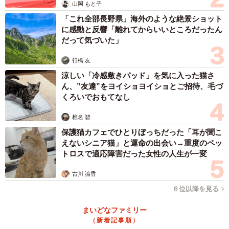
山岡 もと子
「これ全部長野県」海外のような絶景ショット
ーーこだわったポイントなどはありましたか？
に感動と反響「離れてからいいところだったん
だって気づいた」
「最初は本当に簡単なつもりだったのですが、作り進める
行橋 友
うちに 『屋根があった方が家っぽい』『ドアもあった方が
涼しい「冷感敷きパッド」を気に入った猫さ
楽しい』と、自然とこだわり始めてしまいました」
ん、”友達”をヨイショヨイショとご招待、毛づ
くろいでおもてなし
ーーかなり本格的なお家に見えますが、デザインや間取り
椎名 碧
などは即興で？
保護猫カフェでひとりぼっちだった「耳が聞こ
えないシニア猫」と運命の出会い→重度のペッ
「設計やデザインについては、基本的に妻がその場で即興
トロスで適応障害だった女性の人生が一変
で考えました。 特に、娘が中に入って立てること、大人も
古川 諭香
一緒に入れること、そして見た目の可愛さと耐久性は意識
６位以降を見る
していたそうです。妻は普段、イラストレーター兼ディレ
クターとして活動しており、その経験を活かして、今回の
まいどなファミリー
ダンボールハウスの設計・デザインを担当してくれまし
（新着記事順）