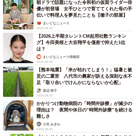
朝ドラで話題になった令和初の仮面ライダー俳
優が初登場 女手ひとつで育ててくれた母の手
伝いで料理人を夢見たことも【徹子の部屋】
まいどなニュース
2026.08.05
【2026上半期タレントCM起用社数ランキン
グ】今田美桜と大谷翔平を僅差で抑えた1位
は？
まいどなニュース情報部
2026.08.05
【熊本地震】「米が枯れてしまう！」猛暑と被
災の二重苦 八代市の農家が訴える深刻な水不
足「取り合いでけんかにならないか心配」
渡辺 晴子
2026.08.05
かかりつけ動物病院の「時間外診療」が減少の
理由は？ 夜間や休日の“時間外診療”を続ける
難しさ
小宮 みぎわ
2026.08.05