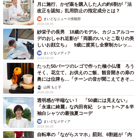
月に施行、かぜ薬を購入した人の約6割が「法
改正を認知」乱用防止の指定成分とは？
まいどなニュース情報部
2026.08.05
紗栄子の長男 18歳のモデル、カジュアルコー
デのおしゃれ近影が「両親のいいとこ取りの美
しいお顔立ち」 9歳に渡英し全寮制カレッジ
で学ぶ
まいどなメディア
2026.08.05
たった50パーツのレゴで作った極小仏壇 ろう
そく、花立て、お供えのご飯、観音開きの扉の
奥には位牌も…「チーンの音が聞こえてきそ
う」
山岡 もと子
2026.08.05
透明感が半端ない！ 「50歳には見えない」
「永遠に綺麗」な内田有紀 ショートヘア＆半
袖白シャツの最強夏コーデ
まいどなメディア
2026.08.05
自転車の「ながらスマホ」罰則、6割超が「内