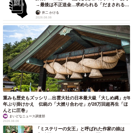
→最後は不正送金…求められる「だまされる前
提」の対策
井二 かける
2026.08.06
重みも歴史もズッシリ…出雲大社の日本最大級「大しめ縄」が8
年ぶり掛けかえ 伝統の「大撚り合わせ」が28万回超再生「ほ
んとに圧巻」
まいどなニュース調査部
2026.08.06
「ミステリーの女王」と呼ばれた作家の娘は