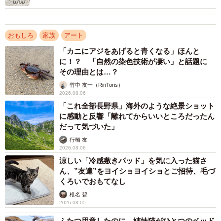
おもしろ
家族
アート
「カニにアジをあげると青くなる」ほんと
に！？ 「自然の染色技術が凄い」と話題に
その理由とは…？
竹中 友一（RinToris）
2026.08.06
2/3
「これ全部長野県」海外のような絶景ショット
完成したあまりにもクオリティが高いダンボールの家（提供：黒主くん
に感動と反響「離れてからいいところだったん
さん）
だって気づいた」
行橋 友
ーーダンボールのお家を作ることになった経緯について、
2026.08.06
涼しい「冷感敷きパッド」を気に入った猫さ
改めて教えてください！
ん、”友達”をヨイショヨイショとご招待、毛づ
くろいでおもてなし
「きっかけはごく日常的な出来事でした。 妻から『そこに
椎名 碧
あるダンボール捨てといて！』と言われた直後に、娘から
2026.08.05
『パパ、おままごとのお家作って！』と声をかけられまし
ふたつ用意したのに…姉妹猫がひとつのベッド