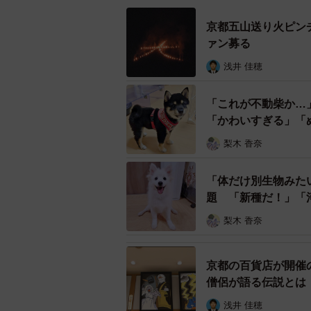
「最初は本当に簡単なつもりだった
ぽい』『ドアもあった方が楽しい』
京都五山送り火ピン
ァン募る
ーーかなり本格的なお家に見えます
浅井 佳穂
「設計やデザインについては、基本
「これが不動柴か…
入って立てること、大人も一緒に入
「かわいすぎる」「
たそうです。妻は普段、イラストレ
梨木 香奈
活かして、今回のダンボールハウス
「体だけ別生物みた
ーー完成したお家を見たときの、娘
題 「新種だ！」「
梨木 香奈
完全にAIだと思われちゃっ
pic.twitter.com/nzr5AEhz
京都の百貨店が開催
— 黒主くん (@kuronushi
僧侶が語る伝説とは
浅井 佳穂
「完成した瞬間、娘は目を輝かせて