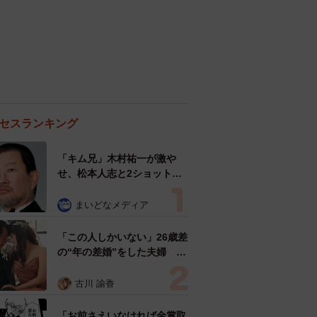
セスランキング
「キム兄」木村祐一が激や
せ、松本人志と2ショット
「一瞬、分からなかったわ」
「テキヤの兄さん」
まいどなメディア
「この人しかいない」26歳差
の“年の差婚”をした夫婦 出
会いは？反対する声はなかっ
た？ 今の思いを聞いた
古川 諭香
「お前さえいなければ金賞取