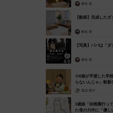
椎名 碧
【動画】完成したダ
椎名 碧
【写真】パパは「ダ
椎名 碧
小6娘が手渡した学
らないんじゃ」斬新
てる」
完成したあまりにもクオリ
渡辺 晴子
ーーダンボールのお家を作ることに
3歳娘「幼稚園行って
た母の力作に「優し