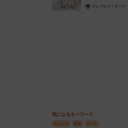
「きっかけはごく日常的な出来事で
そんでなライターズ
と言われた直後に、娘から『パパ、
捨てる予定だったダンボールと、娘
みるか』という、かなり自然な流れ
ーー3歳の娘さんから『おままごと
「正直なところ、「まあ作るか…」
は大仕事になるとは思っておらず、
ーー『適当に作った』とのことです
「完成までにかかった時間は、トータ
ーーこだわったポイントなどはあり
気になるキーワード
おもしろ
家族
アート