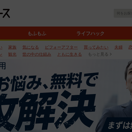
もふもふ
ライフハック
い
家族
気になる
ビフォーアフター
買ってみたい
夫婦
ン
観光
世の中の仕組み
ともに生きる
もっと見る