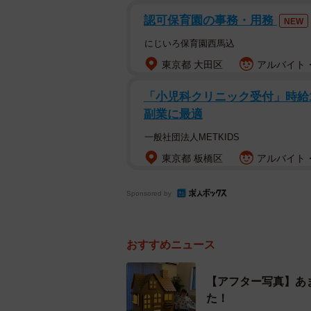
認可保育園の事務・用務
NEW
にじいろ保育園西馬込
東京都 大田区
アルバイト・
【ビフォー写真】作成前のなんてことの
「小児科クリニック受付」時給150
副業に最適
一般社団法人METKIDS
東京都 板橋区
アルバイト・
Sponsored by
おすすめニュース
【アフター写真】あ
た！