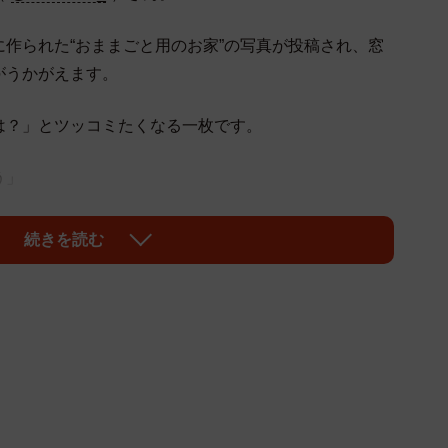
作られた“おままごと用のお家”の写真が投稿され、窓
がうかがえます。
は？」とツッコミたくなる一枚です。
う」
やつ」
続きを読む
わってくる」
をされた黒主くんさんにお話を伺いました。