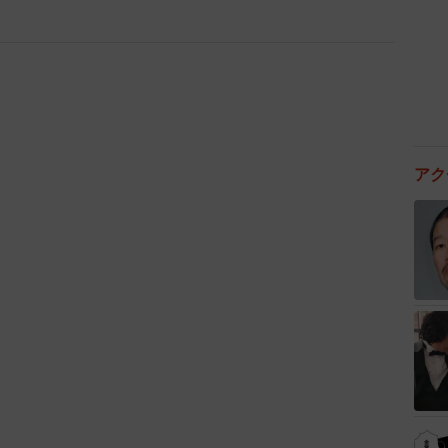
した。 妻から『そこにあるダンボール捨てといて！』
おままごとのお家作って！』と声をかけられました。
の無邪気なお願いが重なり、『どうせ捨てるなら作って
でした」
のお家作って！』と言われたときの心境は？
アク
という気持ちが一番近かったです（笑）。 その時点で
簡単な箱のようなものを想像していました」
が、実際には？
ルでおよそ10時間ほどです」
ましたか？