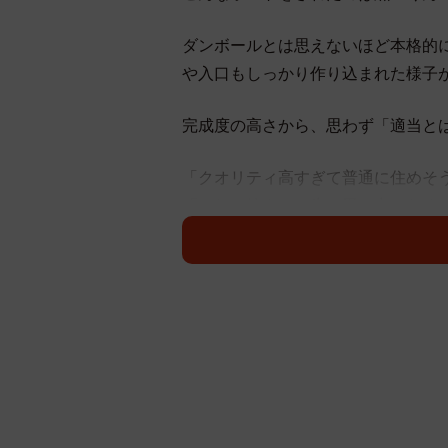
ダンボールとは思えないほど本格的に
や入口もしっかり作り込まれた様子
完成度の高さから、思わず「適当と
「クオリティ高すぎて普通に住めそ
「これは娘さん一生の思い出になる
「休日が溶けた理由が尊い」
「奥さまと娘さんが喜んでるのが伝
称賛の声が多数届きました。ポスト