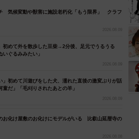
のですが、作り進めるうちに 『屋根があった方が家っ
と、自然とこだわり始めてしまいました」
チ 気候変動や獣害に施設老朽化「もう限界」 クラフ
が、デザインや間取りなどは即興で？
2026.08.09
的に妻がその場で即興で考えました。 特に、娘が中に
」初めて外を散歩した豆柴→2分後、足元でうるうる
れること、そして見た目の可愛さと耐久性は意識してい
ぬいぐるみみたい」
ーター兼ディレクターとして活動しており、その経験を
2026.08.09
の設計・デザインを担当してくれました」
い」初めて川遊びをした犬、濡れた直後の激変ぶりが話
さんと奥さまのリアクションは？
河童だ」「毛刈りされたあとの羊」
2026.08.09
てるので、動画も載せときますね...
Ke
のお化け屋敷のお化けにモデルがいる 比叡山延暦寺の
_)
January 7, 2026
2026.08.08
すぐ中に入っていきました。 『ここはお店屋さん！』