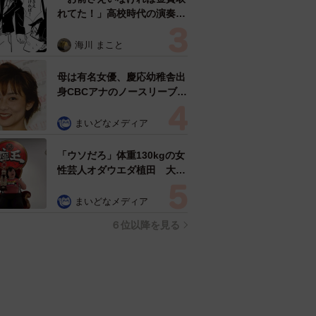
れてた！」高校時代の演奏会
がトラウマ……責められた学
生は楽器修理職人に 10年後
海川 まこと
再会した因縁の相手から思わ
ぬ申し出【漫画】
母は有名女優、慶応幼稚舎出
身CBCアナのノースリーブ姿
「育ちの良さが表情に表れて
る」「天使の笑顔」
まいどなメディア
「ウソだろ」体重130kgの女
性芸人オダウエダ植田 大学
時代のほっそり姿に「マジ
で」
まいどなメディア
６位以降を見る