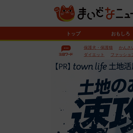
ニ
トップ
おもしろ
ュ
ー
保護犬・保護猫
かんさ
ス
一
ダイエット
ファッショ
覧