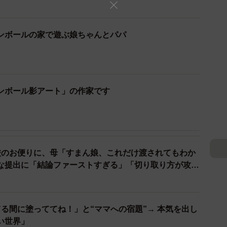
ンボールの家で遊ぶ娘ちゃんとパパ
ンボール影アート」の作家です
校のお便りに、母「すまん娘、これだけ渡されてもわか
2/3
な提出に「結論ファーストすぎる」「切り取り方が攻め
ティが高いダンボールの家（提供：黒主くんさん）
なった経緯について、改めて教えてください！
る間に塗っててね！」と“ママへの宿題”→ 本気を出し
い世界」