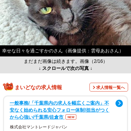
幸せな日々を過ごすかのさん（画像提供：雲母あおさん）
まだまだ画像は続きます。画像（2/16）
↓ スクロールで次の写真 ↓
まいどなの求人情報
求人情報一覧へ
一般事務/「千葉県内の求人を幅広くご案内」不
安なく始められる安心フォロー体制!担当がつく
から心強い/千葉県/佐倉市
NEW
株式会社マントレードジャパン