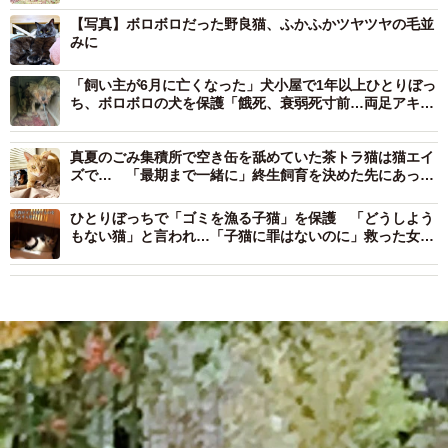
【写真】ボロボロだった野良猫、ふかふかツヤツヤの毛並
みに
「飼い主が6月に亡くなった」犬小屋で1年以上ひとりぼっ
ち、ボロボロの犬を保護「餓死、衰弱死寸前…両足アキレ
ス腱も断絶」
真夏のごみ集積所で空き缶を舐めていた茶トラ猫は猫エイ
ズで… 「最期まで一緒に」終生飼育を決めた先にあった
家族の絆
ひとりぼっちで「ゴミを漁る子猫」を保護 「どうしよう
もない猫」と言われ…「子猫に罪はないのに」救った女性
の思い