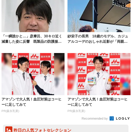
「一瞬誰かと…」彦摩呂、30キロ近く
紗栄子の長男 18歳のモデル、カジュ
減量した姿に反響 既製品の防護服が
アルコーデのおしゃれ近影が「両親の
着られると...
いいとこ取...
アマゾンで大人気！血圧対策はコーヒ
アマゾンで大人気！血圧対策はコーヒ
ーに足してみて
ーに足してみて
PR(森永乳業)
PR(森永乳業)
Recommended by
昨日の人気フォトセレクション