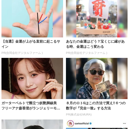
【当選】金運が上がる直前に起こるサ
あなたの金運はどう？宝くじに縁があ
イン
る時、金運はこう変わる
PR(合同会社デジタルファーム )
PR(合同会社デジタルファーム )
ガーターベルトで際立つ妖艶脚線美
８月のロト6はこの方法で買え!!６つの
フリーアナ森香澄がランジェリーモデ
数字が『完全一致』する方法
ルに ｢PE...
PR(株式会社MURA)