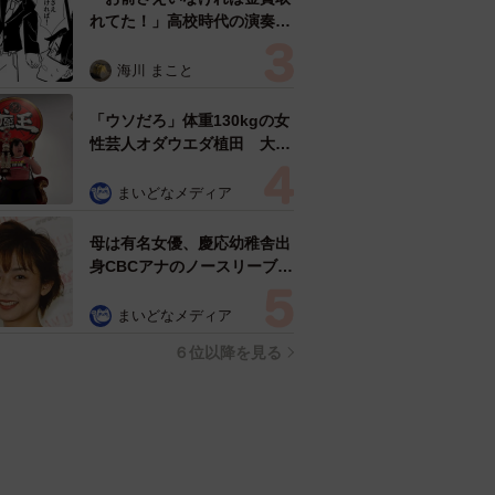
れてた！」高校時代の演奏会
がトラウマ……責められた学
生は楽器修理職人に 10年後
海川 まこと
再会した因縁の相手から思わ
ぬ申し出【漫画】
「ウソだろ」体重130kgの女
性芸人オダウエダ植田 大学
時代のほっそり姿に「マジ
で」
まいどなメディア
母は有名女優、慶応幼稚舎出
身CBCアナのノースリーブ姿
「育ちの良さが表情に表れて
る」「天使の笑顔」
まいどなメディア
６位以降を見る