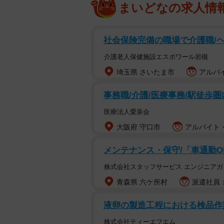
まいどなの求人情
社会保険完備の職場で介護職/
介護老人保健施設エスポワール岩槻
埼玉県 さいたま市
アルバイ
事務職/介護/医療事務/駅徒歩圏
医療法人愛泉会
大阪府 守口市
アルバイト・
メンテナンス・保守/「車通勤O
株式会社スタッフサービス エンジニアガ
青森県 六ケ所村
派遣社員：
液卵の製造工程における検品作
株式会社ティーエフエム