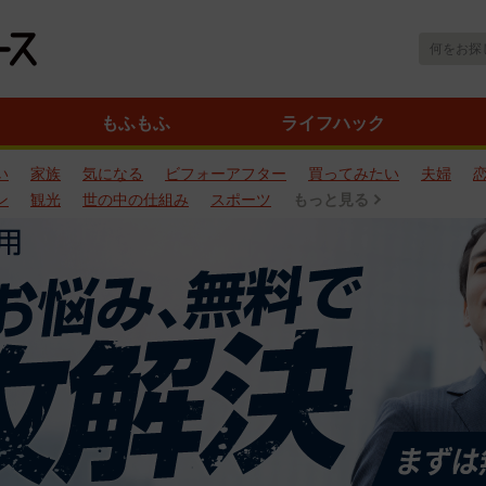
もふもふ
ライフハック
い
家族
気になる
ビフォーアフター
買ってみたい
夫婦
ン
観光
世の中の仕組み
スポーツ
もっと見る