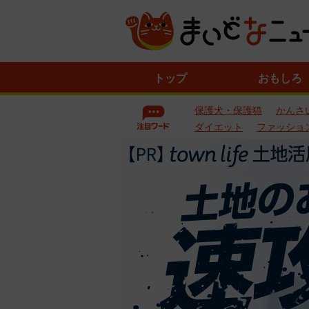
ニ
トップ
おもしろ
ュ
ー
保護犬・保護猫
かんさ
ス
一
ダイエット
ファッショ
覧