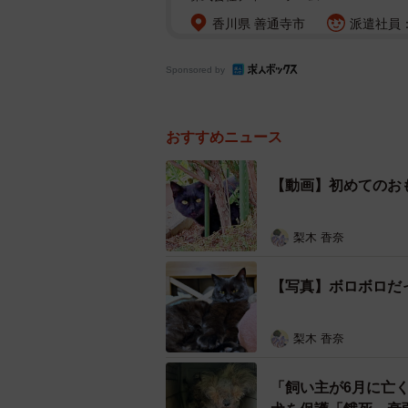
香川県 善通寺市
派遣社員：
Sponsored by
おすすめニュース
【動画】初めてのお
梨木 香奈
【写真】ボロボロだ
梨木 香奈
「飼い主が6月に亡