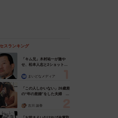
セスランキング
「キム兄」木村祐一が激や
せ、松本人志と2ショット
「一瞬、分からなかったわ」
「テキヤの兄さん」
まいどなメディア
「この人しかいない」26歳差
の“年の差婚”をした夫婦 出
会いは？反対する声はなかっ
た？ 今の思いを聞いた
古川 諭香
「お前さえいなければ金賞取