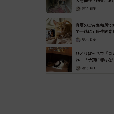
犬を保護「餓死、衰
渡辺 晴子
真夏のごみ集積所で
で一緒に」終生飼育
梨木 香奈
ひとりぼっちで「ゴ
れ…「子猫に罪はな
渡辺 晴子