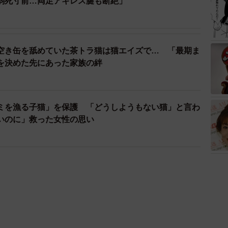
弱死寸前…両足アキレス腱も断絶」
空き缶を舐めていた茶トラ猫は猫エイズで… 「最期ま
を決めた先にあった家族の絆
ミを漁る子猫」を保護 「どうしようもない猫」と言わ
いのに」救った女性の思い