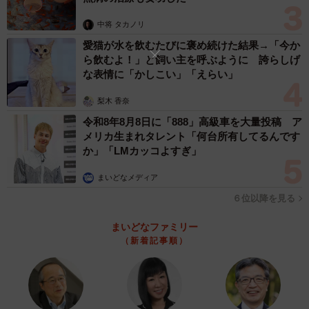
い主さんは、10年以上前に飼えなくなった人から預かった
中将 タカノリ
とのこと。その人が迎えに来なかった。そして飼い主さん
愛猫が水を飲むたびに褒め続けた結果→「今か
は昨年の7月から入院して今年の6月に亡くなったそうで
ら飲むよ！」と飼い主を呼ぶように 誇らしげ
な表情に「かしこい」「えらい」
す。入院の前からお世話ができていないため、たまにその
身内の方が行って面倒をみてたとか。今は行けて3日に1
梨木 香奈
回、医療はかけておらず、長いこと今のボロボロの見た目
令和8年8月8日に「888」高級車を大量投稿 ア
だったとも聞いて驚きました。今年の夏は暑かったし、冬
メリカ生まれタレント「何台所有してるんです
か」「LMカッコよすぎ」
は山の中は極寒。この子はシングルコートで寒さに弱い犬
種のはずで。家から車で5分のところでこんなことが起こっ
まいどなメディア
ていたなんてショックでした。これからは、こんなに辛い
６位以降を見る
思いはもうさせないと誓いました」
まいどなファミリー
（新着記事順）