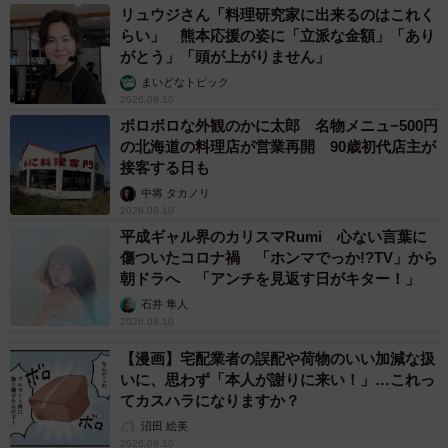
んらしく食べて寝てお散歩して､､これからの犬生を幸せに
リュウジさん「料理研究家に出来るのはこれく
らい」 熊本応援の姿に「立派な金額」「あり
過ごして欲しいです」
がとう」「頭が上がりません」
まいどなトピック
2026.08.10
ボロボロな外観のかに太郎 名物メニュ−500円
の北海道の料理店が営業再開 90歳初代店主が
接客する日も
中将 タカノリ
2026.08.10
平成ギャル界のカリスマRumi 心ない言葉に
傷ついたコロナ禍 「ホンマでっか!?TV」から
朝ドラへ 「アンチを見返す日がキター！」
石井 隼人
2026.08.10
【漫画】宅配業者の誤配や荷物のいい加減な扱
いに、思わず「本人が謝りに来い！」…これっ
てカスハラになりますか？
沼田 絵美
2026.08.10