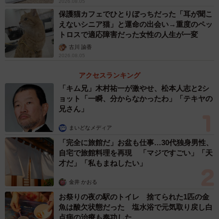
2026.08.05
保護猫カフェでひとりぼっちだった「耳が聞こ
えないシニア猫」と運命の出会い→重度のペッ
トロスで適応障害だった女性の人生が一変
古川 諭香
2026.08.05
アクセスランキング
「キム兄」木村祐一が激やせ、松本人志と2シ
ョット「一瞬、分からなかったわ」「テキヤの
兄さん」
3/5
まいどなメディア
「完全に旅館だ」お盆も仕事…30代独身男性、
水もご飯の器も空っぽ（なつさん提供、Instagramよりキャプチャ撮影）
自宅で旅館料理を再現 「マジですごい」「天
才だ」「私もまねしたい」
そこで、保護することを飼い主の身内へ連絡。現場に戻
り、リードを付け替える際の犬はとてもおとなしく、筋肉
金井 かおる
も脂肪もなく歩き方に力がなかったといいます。
お祭りの夜の駅のトイレ 捨てられた1匹の金
魚は酸欠状態だった 塩水浴で元気取り戻し白
点病の治療も奏功した
「身内の方に詳細を聞いたら、どうやら6月に亡くなった飼