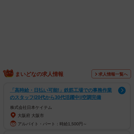
んだところ、そこには想像を絶するようなボロボロの犬が
いました。
まいどなの求人情報
求人情報一覧へ
「高時給・日払い可能!」鉄筋工場での事務作業
のスタッフ/20代から30代活躍中!/空調完備
株式会社日本ケイテム
「身内の方と初めて連絡を取った際、ワンちゃんは雄の中
大阪府 大阪市
型雑種、亡くなった方のおうちで外飼いしていると聞きま
アルバイト・パート：時給1,500円～
した。すぐに里親も預かり先も見つからないかと思ったの