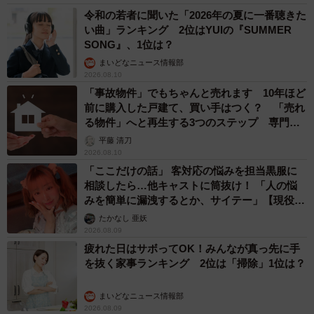
令和の若者に聞いた「2026年の夏に一番聴きた
い曲」ランキング 2位はYUIの『SUMMER
SONG』、1位は？
まいどなニュース情報部
2026.08.10
「事故物件」でもちゃんと売れます 10年ほど
前に購入した戸建て、買い手はつく？ 「売れ
る物件」へと再生する3つのステップ 専門家
が解説
平藤 清刀
2026.08.10
「ここだけの話」 客対応の悩みを担当黒服に
相談したら…他キャストに筒抜け！ 「人の悩
みを簡単に漏洩するとか、サイテー」【現役キ
ャストに取材】
たかなし 亜妖
2026.08.09
疲れた日はサボってOK！みんなが真っ先に手
を抜く家事ランキング 2位は「掃除」1位は？
まいどなニュース情報部
2026.08.09