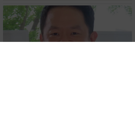
滋賀が生んだ大スター、ダイアン津田 名字ランキング上位
「津田」姓のルーツは 「豊臣兄弟！」で話題の武将にも意外
な関係が…？
森岡 浩
2026.08.09
このトイレ、男性用と女性用どっち！？「おし
ゃれ」で「格好いい」デザインが生む笑えない
悲喜劇 本当に大事なのは目立つことではな
く…
高野 朋美