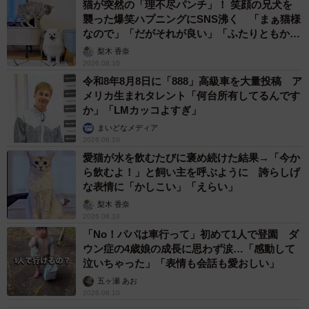
猫が突然の「理不尽パンチ」！ 笑顔の兄犬を
襲った爆笑ハプニングにSNS沸く 「まぁ猫様
なので」「だがそれが良い」「ふたりともかわ
いいね」
梨木 香奈
2026.08.10
令和8年8月8日に「888」高級車を大量投稿 ア
メリカ生まれタレント「何台所有してるんです
か」「LMカッコよすぎ」
まいどなメディア
2026.08.10
愛猫が水を飲むたびに褒め続けた結果→「今か
ら飲むよ！」と飼い主を呼ぶように 誇らしげ
な表情に「かしこい」「えらい」
梨木 香奈
2026.08.10
「No！パパは車行って」初めて1人で登園 ダ
5/5
ウン症の4歳娘の成長に思わず涙…「感動して
泣いちゃった」「表情も会話も愛おしい」
トリミングをしたらすっきり！ガリガリでした（なつさん提供、
五ヶ瀬 あお
Instagramよりキャプチャ撮影）
2026.08.10