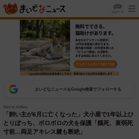
まいどなニュースをGoogle検索でフォローする
2024.11.11(Mon)
「飼い主が6月に亡くなった」犬小屋で1年以上ひ
とりぼっち、ボロボロの犬を保護「餓死、衰弱死
寸前…両足アキレス腱も断絶」