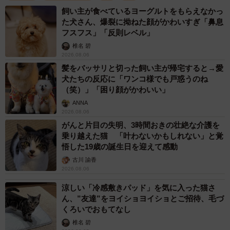
飼い主が食べているヨーグルトをもらえなかっ
た犬さん、爆裂に拗ねた顔がかわいすぎ「鼻息
フスフス」「反則レベル」
2/5
椎名 碧
2026.08.06
犬小屋にウーロンくんがいた（なつさん提供、Instagramよりキャプチャ
髪をバッサリと切った飼い主が帰宅すると→愛
撮影）
犬たちの反応に「ワンコ様でも戸惑うのね
（笑）」「困り顔がかわいい」
ANNA
2026.08.06
がんと片目の失明、3時間おきの壮絶な介護を
乗り越えた猫 「叶わないかもしれない」と覚
悟した19歳の誕生日を迎えて感動
古川 諭香
2026.08.06
涼しい「冷感敷きパッド」を気に入った猫さ
ん、”友達”をヨイショヨイショとご招待、毛づ
くろいでおもてなし
椎名 碧