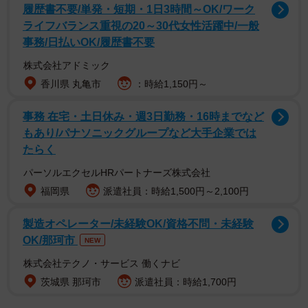
で、とりあえず写真だけ撮りに行ってみることにして、ド
履歴書不要/単発・短期・1日3時間～OK/ワーク
ライフバランス重視の20～30代女性活躍中/一般
ッグフードの大袋を持って現場へ行ったんです。家から車
事務/日払いOK/履歴書不要
で5分のところで、山の中でした。進むと奥にクレートが見
株式会社アドミック
えて、近付いて声をかけるとほえましたが、出てこない。
香川県 丸亀市
：時給1,150円～
中をのぞくと、悲惨な状況。声を失いました。フェルト状
になった毛で目が完全に隠れていて。毛で覆われた体も中
事務 在宅・土日休み・週3日勤務・16時までなど
身はガリガリなのが分かりました。
もあり/パナソニックグループなど大手企業では
たらく
毛で覆われて目が見えないからか、出入り口と逆方向を見
パーソルエクセルHRパートナーズ株式会社
てほえて。また蚊がたくさん飛んでいる中、水もご飯の器
福岡県
派遣社員：時給1,500円～2,100円
も空っぽ。この日、写真だけ撮ってそのまま放っておくこ
とができず。知人の預かりボランティアさんに連絡して、
製造オペレーター/未経験OK/資格不問・未経験
犬1匹を受け入れ可能であることを確認。犬を入れるクレー
OK/那珂市
NEW
トを取りに一度帰宅し、再び現場に戻って犬を急きょ保護
株式会社テクノ・サービス 働くナビ
することにしました」
茨城県 那珂市
派遣社員：時給1,700円