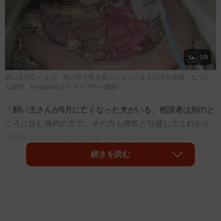
1/5
飼い主が亡くなり、家の外で置き去りになったままの犬を保護（なつさ
ん提供、Instagramよりキャプチャ撮影）
「飼い主さんが6月に亡くなった犬がいる。相談者は別のと
ころに住む身内の方で、その方も病気と引越しでこれから
面倒みれない。どうすればいいか？」
続きを読む
飼い主が亡くなり、犬小屋でひとりぼっちになってしまっ
た犬。お世話ができる人がいないと、市役所から相談があ
ったことを栃木県内で犬の保護活動をしている、なつさん
（@natsu.wolfhill_grmmmmm）がInstagramで報告。その犬
を保護することになり、なつさんが現場の犬小屋に足を運