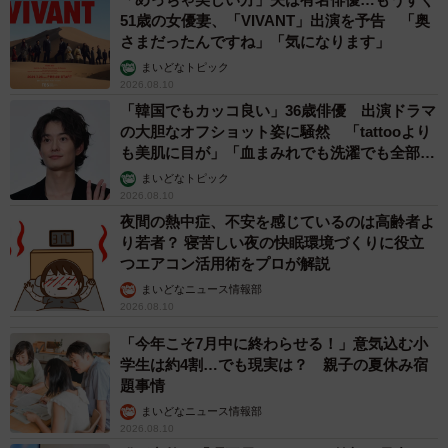
て離れたところにウーロンを捨てたんだと思います。予測
51歳の女優妻、「VIVANT」出演を予告 「奥
に過ぎないですが…迎えに来ないということは事実に近い
さまだったんですね」「気になります」
のだと思います」
まいどなトピック
2026.08.10
「韓国でもカッコ良い」36歳俳優 出演ドラマ
長年、ネグレクトの状態だったというウーロンくん。トリ
の大胆なオフショット姿に騒然 「tattooより
ミングも終え、今はボロボロだった体もスッキリとかわい
も美肌に目が」「血まみれでも洗濯でも全部か
い姿に変身しました。あとは優しい里親さんを待つばかり
っこいい」
まいどなトピック
です。
2026.08.10
夜間の熱中症、不安を感じているのは高齢者よ
り若者？ 寝苦しい夜の快眠環境づくりに役立
◇ ◇
つエアコン活用術をプロが解説
まいどなニュース情報部
2026.08.10
「今年こそ7月中に終わらせる！」意気込む小
学生は約4割…でも現実は？ 親子の夏休み宿
題事情
まいどなニュース情報部
2026.08.10