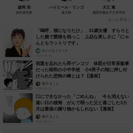
森岡 浩
ハイヒール・リンゴ
大江 篤
姓氏研究家
漫才師
園田学園女子大学学長
もっと見る
「嗚呼、猫になりたひ」 51歳女優 すらりと
した腕で愛猫を抱っこ 上品な美しさに「にゃ
んともウットリです」
まいどなトピック
2026.08.10
宿題を忘れたら即ゲンコツ 体罰が日常茶飯事
だった昭和の小中学校 小4男子の頬に押し付
けられた恐怖の棒とは？【漫画】
海川 まこと
2026.08.10
口にできなかった「ごめんね」 今も消えない
遠い日の後悔 がんで弱った父と過ごした3カ
月は最後の贈り物かもしれない【漫画】
4/5
海川 まこと
筋肉も脂肪もなく歩き方に力がなかった（なつさん提供、Instagramより
2026.08.10
キャプチャ撮影）