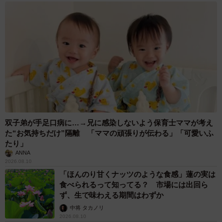
今回のウーロンくんの投稿が、Instagramで話題になり、た
くさんのコメントが寄せられています。
「生きててよかった、、、本当に」
「高齢になり自身の世話もおもうようにいかなくなった
り、体調を崩したなどの事情で飼育できなくなる飼い主
は、高齢化社会である今の社会では更にふえていきそうで
不安です…」
「酷くて絶句、読み続けると涙が出てきました。どれだけ
双子弟が手足口病に…→兄に感染しないよう保育士ママが考え
苦しかったか 見つけていただきありがとうございま
た“お気持ちだけ”隔離 「ママの頑張りが伝わる」「可愛いふ
す。」
たり」
ANNA
「心を殺して、この子はどれだけの時間をすごしてきたの
2026.08.10
でしょうか‥これからの時間は心をとりもどして、いっぱ
「ほんのり甘くナッツのような食感」蓮の実は
食べられるって知ってる？ 市場には出回ら
い愛情もらって、どうか幸せになってほしい」
ず、生で味わえる期間はわずか
「人間が一番酷いですね､､何も悪いことしていないこの子
中将 タカノリ
がこんな生き地獄を味わなければならないのか…ワンちゃ
2026.08.10