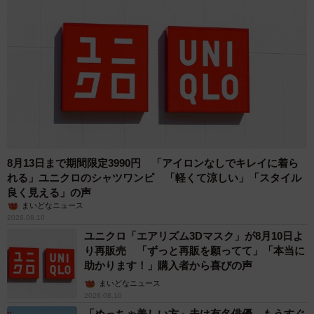
ボロボロの犬、川にいたところを亡くなった飼い
主が保護
保護した翌日、動物病院で朝一番に診てもらえることに。
その結果、毛の“鎧”の下の皮膚は赤くただれていて、餓死、
衰弱死寸前と診断。また両足アキレス腱断裂の外傷もみら
れました。そして…そんなひどい体の状態といわれた犬の
名前はウーロンくん。13歳になる小型犬でした。
8月13日まで期間限定3990円 「アイロンなしでキレイに着ら
れる」ユニクロのシャツワンピ 「軽くて涼しい」「スタイル
「ウーロンはもともと、川にいたところを亡くなった飼い
良く見える」の声
主さんが保護したそうです。以前の飼い主さんが判明しま
まいどなニュース
したが、迎えに来なかったと。その時すでに足がおかしか
2026.08.10
ユニクロ「エアリズム3Dマスク」が8月10日よ
ったとか。診察では、外傷なので両足のアキレス腱が断裂
り再販売 「ずっと再販を願ってて」「本当に
することは、人的なものしか考えられないと言われまし
助かります！」購入者から喜びの声
た。元の飼い主さんは車で1時間以上離れたところに住んで
まいどなニュース
2026.08.10
いたそうで、おそらく、戻ってこれないように足を傷つけ
「めっちゃ美しい方」夫は有名俳優…もうすぐ