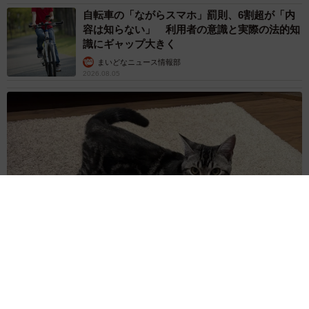
自転車の「ながらスマホ」罰則、6割超が「内
容は知らない」 利用者の意識と実際の法的知
識にギャップ大きく
まいどなニュース情報部
2026.08.05
涼しい「冷感敷きパッド」を気に入った猫さん、”友達”をヨイ
ショヨイショとご招待、毛づくろいでおもてなし
椎名 碧