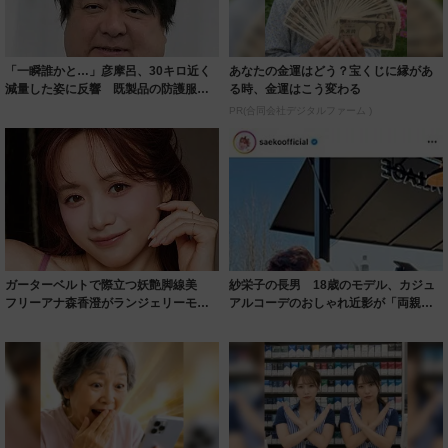
「一瞬誰かと…」彦摩呂、30キロ近く
あなたの金運はどう？宝くじに縁があ
減量した姿に反響 既製品の防護服が
る時、金運はこう変わる
着られると...
PR(合同会社デジタルファーム )
ガーターベルトで際立つ妖艶脚線美
紗栄子の長男 18歳のモデル、カジュ
フリーアナ森香澄がランジェリーモデ
アルコーデのおしゃれ近影が「両親の
ルに ｢PE...
いいとこ取...