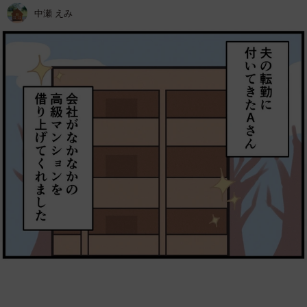
中瀬 えみ