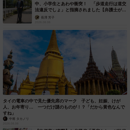
中、小学生とあわや衝突！ 「歩道走行は道交
法違反でしょ」と指摘されました【弁護士が解
説】
長澤 芳子
2026.08.06
タイの電車の中で見た優先席のマーク 子ども、妊娠、けが
人、お年寄り… 一つだけ謎のものが！？「だから黄色なんで
すね」
中将 タカノリ
2026.08.06