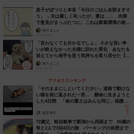
息子がぽつりと本音「今日のごはん全部まずそ
う」 →夫は厳しく叱ったが、妻は…… 夫婦
で意見がまっぷたつに、これは家庭環境の差？
【漫画】
海川 まこと
2026.08.04
「言わなくても分かるでしょ」 小さな言い争
いが絶えなかった夫婦に訪れた変化 あなたを
迎えてから相手を思う気持ちを取り戻せた【漫
画】
海川 まこと
2026.08.04
アクセスランキング
「そのままにしといてください」道路で動けな
い猫を前に返された一言… 懸命に生きようと
した4日間 「命の重さはみんな同じ」保護団
体代表の訴え
渡辺 晴子
72歳父、軽自動車で新潟から四国まで 65歳の
母と2人で3泊4日の旅 パーキングの休憩まで