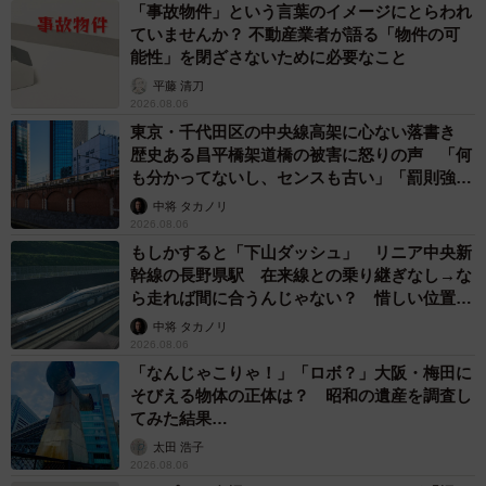
「事故物件」という言葉のイメージにとらわれ
ていませんか？ 不動産業者が語る「物件の可
能性」を閉ざさないために必要なこと
平藤 清刀
2026.08.06
東京・千代田区の中央線高架に心ない落書き
歴史ある昌平橋架道橋の被害に怒りの声 「何
も分かってないし、センスも古い」「罰則強化
して」
中将 タカノリ
2026.08.06
もしかすると「下山ダッシュ」 リニア中央新
幹線の長野県駅 在来線との乗り継ぎなし→な
ら走れば間に合うんじゃない？ 惜しい位置関
係が反響
中将 タカノリ
2026.08.06
「なんじゃこりゃ！」「ロボ？」大阪・梅田に
そびえる物体の正体は？ 昭和の遺産を調査し
てみた結果…
太田 浩子
2026.08.06