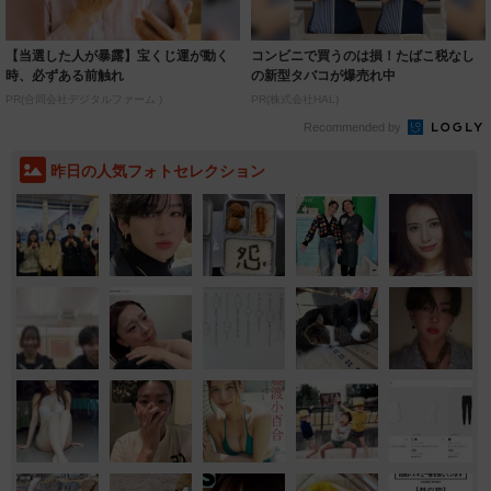
【当選した人が暴露】宝くじ運が動く
コンビニで買うのは損！たばこ税なし
時、必ずある前触れ
の新型タバコが爆売れ中
PR(合同会社デジタルファーム )
PR(株式会社HAL)
Recommended by
昨日の人気フォトセレクション