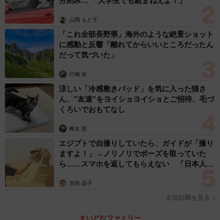
分刻み… 「大学生でも組まねえよ！」
山岡 もと子
「これ全部長野県」海外のような絶景ショット
に感動と反響「離れてからいいところだったん
だって気づいた」
行橋 友
涼しい「冷感敷きパッド」を気に入った猫さ
ん、”友達”をヨイショヨイショとご招待、毛づ
くろいでおもてなし
椎名 碧
エジプトで自撮りしていたら、ガイドが「撮り
ますよ！」→ノリノリでポーズを取っていた
ら……スマホを返してもらえない 「日本人は
カモ代表かも」「私は6時間で3万円払った」
宮前 晶子
６位以降を見る
まいどなファミリー