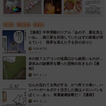
マンガ
気になる
住まい
【漫画】中学受験のリアル「あの子、最近見な
いね」…御三家を目指していたはずの家庭が消
えていく 限界を迎えた子を目の当りに
松波 穂乃圭
2026.08.05
木の枝？エアコンの送風口から細長いものが…
昼休みの診療所を襲った恐怖の生きもの【漫
画】
海川 まこと
2026.08.05
なんか忘れてる気がする かつ丼ドカ食い、ハ
ンバーガー＆ポテト注文した後はメロンパンを
ぱくっ…あっ、来週健康診断だ！【漫画】
海川 まこと
2026.08.04