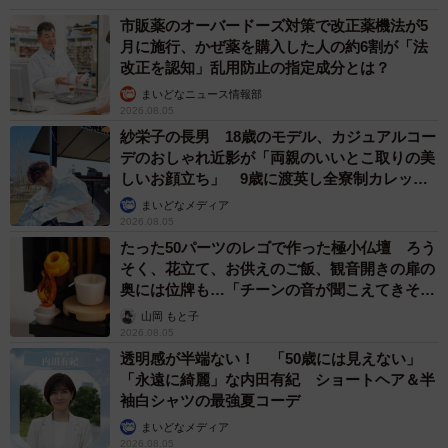
市販薬のオーバードーズ対策で改正薬機法が5
月に施行、かぜ薬を購入した人の約6割が「法
改正を認知」乱用防止の指定成分とは？
まいどなニュース情報部
2026.08.05
紗栄子の長男 18歳のモデル、カジュアルコー
デのおしゃれ近影が「両親のいいとこ取りの美
しいお顔立ち」 9歳に渡英し全寮制カレッジ
で学ぶ
まいどなメディア
2026.08.05
たった50パーツのレゴで作った極小仏壇 ろう
そく、花立て、お供えのご飯、観音開きの扉の
奥には位牌も…「チーンの音が聞こえてきそ
う」
山岡 もと子
2026.08.05
透明感が半端ない！ 「50歳には見えない」
「永遠に綺麗」な内田有紀 ショートヘア＆半
袖白シャツの最強夏コーデ
まいどなメディア
2026.08.05