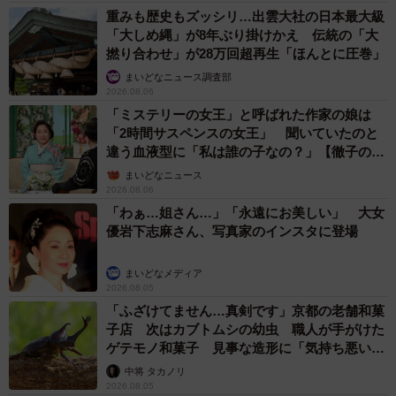
重みも歴史もズッシリ…出雲大社の日本最大級
「大しめ縄」が8年ぶり掛けかえ 伝統の「大
撚り合わせ」が28万回超再生「ほんとに圧巻」
まいどなニュース調査部
2026.08.06
「ミステリーの女王」と呼ばれた作家の娘は
「2時間サスペンスの女王」 聞いていたのと
違う血液型に「私は誰の子なの？」【徹子の部
屋】
まいどなニュース
2026.08.06
「わぁ…姐さん…」「永遠にお美しい」 大女
優岩下志麻さん、写真家のインスタに登場
まいどなメディア
2026.08.05
「ふざけてません…真剣です」京都の老舗和菓
子店 次はカブトムシの幼虫 職人が手がけた
ゲテモノ和菓子 見事な造形に「気持ち悪いく
らいリアル」
中将 タカノリ
2026.08.05