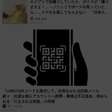
エジプトで自撮りしていたら、ガイドが「撮り
ますよ！」→ノリノリでポーズを取っていた
ら……スマホを返してもらえない 「日本人は
カモ代表かも」「私は6時間で3万円払った」
宮前 晶子
2026.08.06
「LINEのQRコードを添付して」社長をかたる詐欺メール
続々 社員を個人アカウントへ誘導→最後は不正送金…求めら
れる「だまされる前提」の対策
井二 かける
2026.08.06