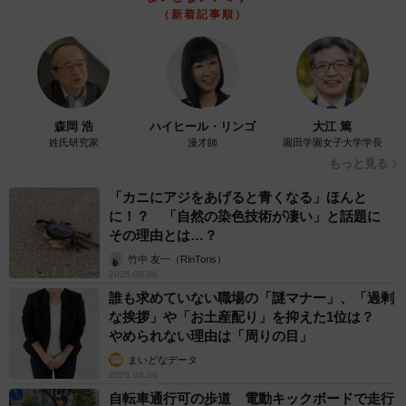
（新着記事順）
森岡 浩
ハイヒール・リンゴ
大江 篤
姓氏研究家
漫才師
園田学園女子大学学長
もっと見る
「カニにアジをあげると青くなる」ほんと
に！？ 「自然の染色技術が凄い」と話題に
その理由とは…？
竹中 友一（RinToris）
2026.08.06
誰も求めていない職場の「謎マナー」、「過剰
な挨拶」や「お土産配り」を抑えた1位は？
やめられない理由は「周りの目」
まいどなデータ
2026.08.06
自転車通行可の歩道 電動キックボードで走行